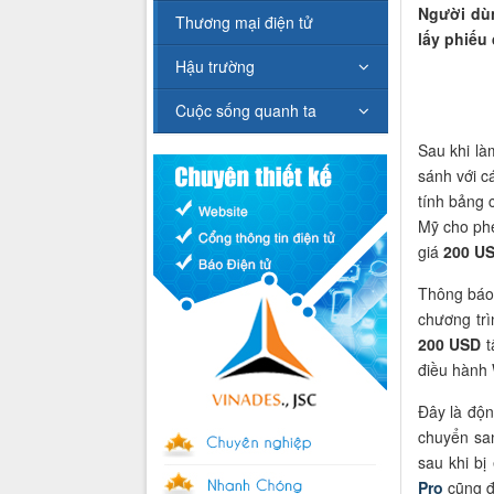
Người dùn
Thương mại điện tử
lấy phiếu
Hậu trường
Cuộc sống quanh ta
Sau khi l
sánh với c
tính bảng 
Mỹ cho phé
giá
200 US
Thông báo
chương trì
200 USD
t
điều hành
Đây là độn
chuyển sa
sau khi bị
Pro
cũng đ