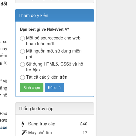
 đổi
Thăm dò ý kiến
Bạn biết gì về NukeViet 4?
Một bộ sourcecode cho web
o so
hoàn toàn mới.
 máy
Mã nguồn mở, sử dụng miễn
 mềm
phí.
 trị
Sử dụng HTML5, CSS3 và hỗ
trợ Ajax
Tất cả các ý kiến trên
"
và
tặng
y hệ
Thống kê truy cập
iPad
30%
Đang truy cập
240
face
Máy chủ tìm
17