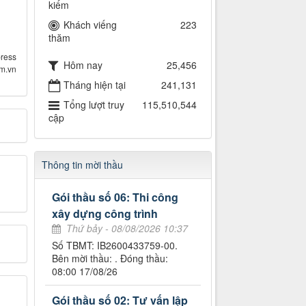
kiếm
Khách viếng
223
thăm
ress
Hôm nay
25,456
om.vn
Tháng hiện tại
241,131
Tổng lượt truy
115,510,544
cập
Thông tin mời thầu
Gói thầu số 06: Thi công
xây dựng công trình
Thứ bảy - 08/08/2026 10:37
Số TBMT: IB2600433759-00.
Bên mời thầu: . Đóng thầu:
08:00 17/08/26
Gói thầu số 02: Tư vấn lập