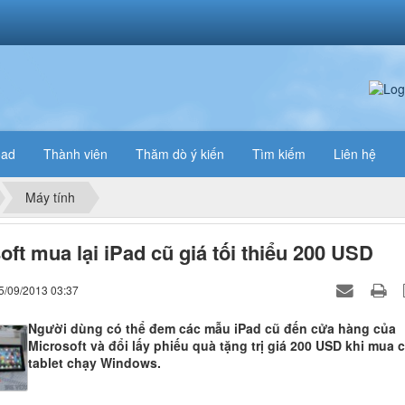
oad
Thành viên
Thăm dò ý kiến
Tìm kiếm
Liên hệ
Máy tính
oft mua lại iPad cũ giá tối thiểu 200 USD
5/09/2013 03:37
Người dùng có thể đem các mẫu iPad cũ đến cửa hàng của
Microsoft và đổi lấy phiếu quà tặng trị giá 200 USD khi mua 
tablet chạy Windows.