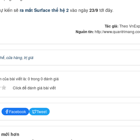
dự kiến sẽ
ra mắt Surface thế hệ 2
vào ngày
23/9
tới đây.
Tác giả:
Theo VnExp
Nguồn tin:
http://www.quantrimang.c
thể
,
cửa hàng
,
trị giá
 của bài viết là: 0 trong 0 đánh giá
Click để đánh giá bài viết
Facebook
Tweet
 mới hơn