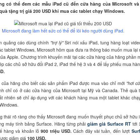
g có thể đem các mẫu iPad cũ đến cửa hàng của Microsoft và
 quà tặng trị giá 200 USD khi mua các tablet chạy Windows.
Microsoft đang làm hết sức có thể để lôi kéo người dùng iPad.
àm quảng cáo dùng chính
"trợ lý"
Siri nói xấu iPad, tung hàng loạt vide
ác tablet Windows, Microsoft hôm qua đưa ra thông báo muốn mua lại
của Apple. Chương trình khuyến mãi tại các cửa hàng của hãng phần
p các chủ sở hữu đổi iPad 2, iPad thế hệ 3 và 4 để lấy phiếu mua hàng
D.
 của hãng cho biết các sản phẩm iPad được mua vào chỉ mới
"hơi cũ
nh chỉ có ở các cửa hàng của Microsoft tại Mỹ và Canada. Thẻ quà 
ất nhiên sẽ chỉ áp dụng với các khách hàng mua một tablet khác chạ
 Windows.
g thái rõ ràng cho thấy Microsoft đang muốn thuyết phục chủ sở hữu 
ng máy tính bảng Surface. Hãng từng phải
giảm giá Surface RT
tới
 ế hàng và khoản lỗ
900 triệu USD.
Cách đây vài tuần, đến lượt
Sur
ược giảm giá
100 USD.