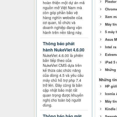
Plextor
hoàn thiện một dự án mã
nguồn mở Việt Nam mà
Chromeb
còn góp phần bảo vệ
Xem mặ
hàng nghìn website của
cơ quan, tổ chức và
Máy tín
doanh nghiệp đang vận
5 máy t
hành trên nền tảng này.
Asus M7
Thông báo phát
Intel r
hành NukeViet 4.6.00
Extreme
NukeViet 4.6.00 là phiên
bản tiếp theo của
iPad 5 
NukeViet CMS dựa trên
Những 
kế thừa các chức năng
của dòng 4.5 và yêu cầu
Những tin
máy chủ hỗ trợ php 7.4
trở lên. Đây cũng là bản
HP giớ
cập nhật bảo mật rất
Iconia 
quan trọng được khuyến
nghị cho toàn bộ người
Máy tí
dùng.
Kindle 
Thông báo bảo mật
Seagate