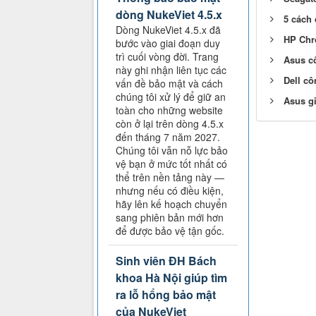
dòng NukeViet 4.5.x
5 cách 
Dòng NukeViet 4.5.x đã
HP Chr
bước vào giai đoạn duy
trì cuối vòng đời. Trang
Asus cô
này ghi nhận liên tục các
Dell cô
vấn đề bảo mật và cách
chúng tôi xử lý để giữ an
Asus gi
toàn cho những website
còn ở lại trên dòng 4.5.x
đến tháng 7 năm 2027.
Chúng tôi vẫn nỗ lực bảo
vệ bạn ở mức tốt nhất có
thể trên nền tảng này —
nhưng nếu có điều kiện,
hãy lên kế hoạch chuyển
sang phiên bản mới hơn
để được bảo vệ tận gốc.
Sinh viên ĐH Bách
khoa Hà Nội giúp tìm
ra lỗ hổng bảo mật
của NukeViet