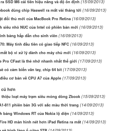
(15/09/2013)
 ra SSD M6 cải tiến hiệu năng và độ ổn định
(16/09/2013)
ook dùng chip Haswell ra mắt vài tháng tới
(16/09/2013)
t đối thủ mới của MacBook Pro Retina
(16/09/2013)
h siêu nhỏ NUC của Intel có phiên bản mới
(16/09/2013)
ính bảng hấp dẫn cho sinh viên
(16/09/2013)
0: Máy tính đầu tiên có giao tiếp NFC
(16/09/2013)
a mắt bộ vi xử lý dành cho máy chủ mới
(17/09/2013)
 Pro CFast là thẻ nhớ nhanh nhất thế giới
(17/09/2013)
sẽ có cảm biến vân tay, chip 64 bit
(17/09/2013)
điều cơ bản về CPU A7 của Apple
 cũ hơn
(15/09/2013)
i thiệu loạt máy trạm siêu mỏng dòng Zbook
(14/09/2013)
A1-811 phiên bản 3G với sắc màu thời trang
(14/09/2013)
nh bảng Windows RT của Nokia lộ diện
(14/09/2013)
Fire HD màn hình nét hơn iPad Retina ra mắt
(14/09/2013)
 sẽ trình làng ổ cứng 5TB