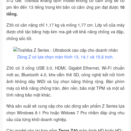
512 GB. Toshiba khẳng định model không có cảm ứng sẽ có
pin lên đến 13 tiếng trong khi bản có cảm ứng pin đạt được
10
tiếng.
Z30 có cân nặng chỉ 1,17 kg và mỏng 1,77 cm. Lớp vỏ của máy
được chế tác bằng hợp kim ma-giê với khả năng chống va đập,
chống sốc tốt.
Dòng Z có lựa chọn màn hình 13, 14,1 và 15,6 inch.
Z30 có 3 cổng USB 3.0, HDMI, Gigabit Ethernet, Wi-Fi chuẩn
mới ac, Bluetooth 4.0, khe cắm thẻ SD, công nghệ kết nối hình
ảnh không dây WiDi và tùy chọn băng thông rộng. Bàn phím
máy có khả năng chống tràn, đèn nền, bảo mật TPM và một số
tính năng bảo mật khác.
Nhà sản xuất sẽ cung cấp cho các dòng sản phẩm Z Series lựa
chọn Windows 8.1 Pro hoặc Widows 7 Pro nhằm đáp ứng nhu
cầu của từng khối doanh nghiệp.
Các model còn lại bao gồm
Tecra Z40
màn hình HD hoặc HD+,