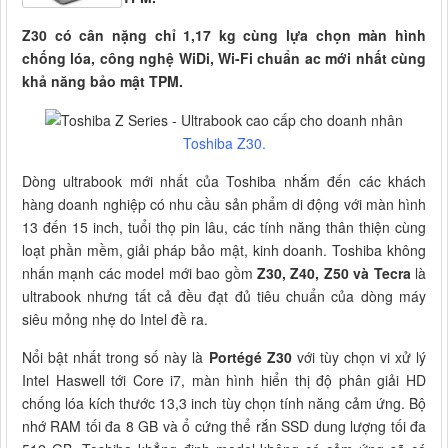
Z30 có cân nặng chỉ 1,17 kg cùng lựa chọn màn hình
chống lóa, công nghệ WiDi, Wi-Fi chuẩn ac mới nhất cùng
khả năng bảo mật TPM.
Toshiba Z30.
Dòng ultrabook mới nhất của Toshiba nhắm đến các khách
hàng doanh nghiệp có nhu cầu sản phẩm di động với màn hình
13 đến 15 inch, tuổi thọ pin lâu, các tính năng thân thiện cùng
loạt phần mềm, giải pháp bảo mật, kinh doanh. Toshiba không
nhấn mạnh các model mới bao gồm
Z30, Z40, Z50 và Tecra
là
ultrabook nhưng tất cả đều đạt đủ tiêu chuẩn của dòng máy
siêu mỏng nhẹ do Intel đề ra.
Nổi bật nhất trong số này là
Portégé Z30
với tùy chọn vi xử lý
Intel Haswell tới Core i7, màn hình hiển thị độ phân giải HD
chống lóa kích thước 13,3 inch tùy chọn tính năng cảm ứng. Bộ
nhớ RAM tối đa 8 GB và ổ cứng thể rắn SSD dung lượng tối đa