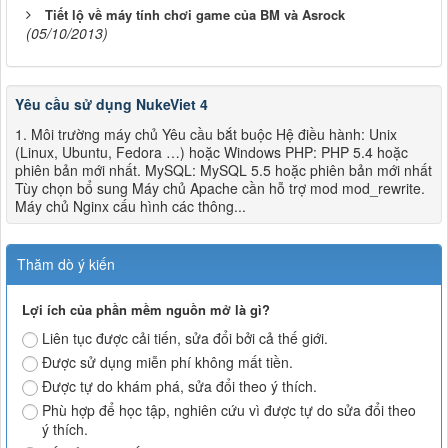
Tiết lộ về máy tính chơi game của BM và Asrock
(05/10/2013)
Yêu cầu sử dụng NukeViet 4
1. Môi trường máy chủ Yêu cầu bắt buộc Hệ điều hành: Unix
(Linux, Ubuntu, Fedora …) hoặc Windows PHP: PHP 5.4 hoặc
phiên bản mới nhất. MySQL: MySQL 5.5 hoặc phiên bản mới nhất
Tùy chọn bổ sung Máy chủ Apache cần hỗ trợ mod mod_rewrite.
Máy chủ Nginx cấu hình các thông...
Thăm dò ý kiến
Lợi ích của phần mềm nguồn mở là gì?
Liên tục được cải tiến, sửa đổi bởi cả thế giới.
Được sử dụng miễn phí không mất tiền.
Được tự do khám phá, sửa đổi theo ý thích.
Phù hợp để học tập, nghiên cứu vì được tự do sửa đổi theo
ý thích.