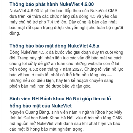
Thông báo phát hành NukeViet 4.6.00
NukeViet 4.6.00 là phiên bản tiếp theo của NukeViet CMS
dựa trên kế thừa các chức năng của dòng 4.5 và yêu cầu
máy chủ hỗ trợ php 7.4 trở lên. Đây cũng là bản cập nhật
bảo mật rất quan trọng được khuyến nghị cho toàn bộ người
dùng.
Thông báo bảo mật dòng NukeViet 4.5.x
Dòng NukeViet 4.5.x đã bước vào giai đoạn duy trì cuối vòng
đời. Trang này ghi nhận liên tục các vấn đề bảo mật và cách
chúng tôi xử lý để giữ an toàn cho những website còn ở lại
trên dòng 4.5.x đến tháng 7 năm 2027. Chúng tôi vẫn nỗ lực
bảo vệ bạn ở mức tốt nhất có thể trên nền tảng này —
nhưng nếu có điều kiện, hãy lên kế hoạch chuyển sang
phiên bản mới hơn để được bảo vệ tận gốc.
Sinh viên ĐH Bách khoa Hà Nội giúp tìm ra lỗ
hổng bảo mật của NukeViet
Nguyễn Quang Bằng, sinh viên năm 4 ngành Khoa học Máy
tính tại Đại học Bách Khoa Hà Nội, vừa được nền tảng CMS
mã nguồn mở NukeViet vinh danh sau khi phát hiện và báo
cáo một lỗ hổng bảo mật nghiêm trọng.