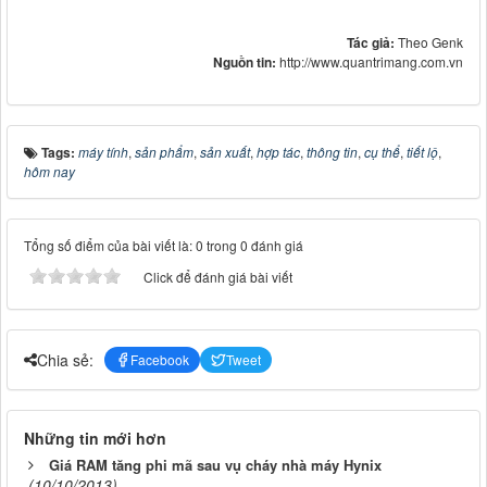
Tác giả:
Theo Genk
Nguồn tin:
http://www.quantrimang.com.vn
Tags:
máy tính
,
sản phẩm
,
sản xuất
,
hợp tác
,
thông tin
,
cụ thể
,
tiết lộ
,
hôm nay
Tổng số điểm của bài viết là: 0 trong 0 đánh giá
Click để đánh giá bài viết
Chia sẻ:
Facebook
Tweet
Những tin mới hơn
Giá RAM tăng phi mã sau vụ cháy nhà máy Hynix
(10/10/2013)