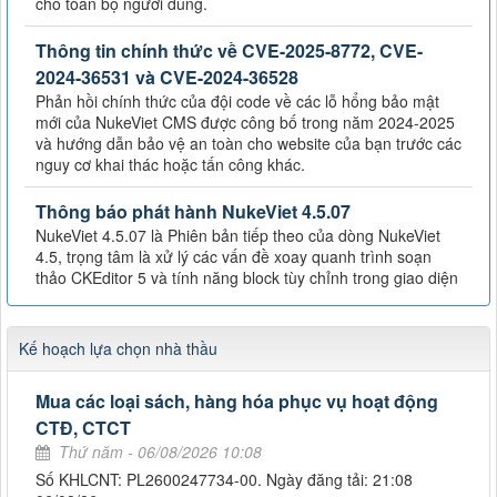
cho toàn bộ người dùng.
Thông tin chính thức về CVE-2025-8772, CVE-
2024-36531 và CVE-2024-36528
Phản hồi chính thức của đội code về các lỗ hổng bảo mật
mới của NukeViet CMS được công bố trong năm 2024-2025
và hướng dẫn bảo vệ an toàn cho website của bạn trước các
nguy cơ khai thác hoặc tấn công khác.
Thông báo phát hành NukeViet 4.5.07
NukeViet 4.5.07 là Phiên bản tiếp theo của dòng NukeViet
4.5, trọng tâm là xử lý các vấn đề xoay quanh trình soạn
thảo CKEditor 5 và tính năng block tùy chỉnh trong giao diện
Kế hoạch lựa chọn nhà thầu
Mua các loại sách, hàng hóa phục vụ hoạt động
CTĐ, CTCT
Thứ năm - 06/08/2026 10:08
Số KHLCNT: PL2600247734-00. Ngày đăng tải: 21:08