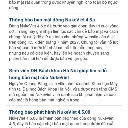
bảo mật rất quan trọng được khuyến nghị cho toàn bộ người
dùng.
Thông báo bảo mật dòng NukeViet 4.5.x
Dòng NukeViet 4.5.x đã bước vào giai đoạn duy trì cuối vòng
đời. Trang này ghi nhận liên tục các vấn đề bảo mật và cách
chúng tôi xử lý để giữ an toàn cho những website còn ở lại
trên dòng 4.5.x đến tháng 7 năm 2027. Chúng tôi vẫn nỗ lực
bảo vệ bạn ở mức tốt nhất có thể trên nền tảng này —
nhưng nếu có điều kiện, hãy lên kế hoạch chuyển sang
phiên bản mới hơn để được bảo vệ tận gốc.
Sinh viên ĐH Bách khoa Hà Nội giúp tìm ra lỗ
hổng bảo mật của NukeViet
Nguyễn Quang Bằng, sinh viên năm 4 ngành Khoa học Máy
tính tại Đại học Bách Khoa Hà Nội, vừa được nền tảng CMS
mã nguồn mở NukeViet vinh danh sau khi phát hiện và báo
cáo một lỗ hổng bảo mật nghiêm trọng.
Thông báo phát hành NukeViet 4.5.08
NukeViet 4.5.08 là Phiên bản tiếp theo của dòng NukeViet
4.5, đây là bản cập nhật bảo mật quan trong được đề xuất