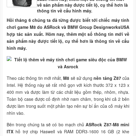
về sản phẩm này được tiết lộ, cụ thể hơn là
thông tin về cấu hình máy.
Hồi tháng 6 chúng ta đã từng được biết tới chiếc máy tính
chơi game M8 do ASRock và BMW Group DesignworksUSA
hợp tác sản xuất. Hôm nay, thêm một số thông tin mới về
sản phẩm này được tiết lộ, cụ thể hơn là thông tin về cấu
hình máy.
Theo các thông tin mới nhất,
M8
sẽ sử dụng
nền tảng Z87
của
Intel. Hệ thống này sẽ rất nhỏ gọn với kích thước 372 x 123 x
400 mm và được làm từ các chất liệu gồm thép, nhôm, nhựa.
Toàn bộ case được cố định nhờ nam châm, trong khi cả 2 bên
được làm trong suốt một phần tạo nên sự bí ẩn của cỗ máy khi
nhìn vào.
Bên trong chúng ta sẽ có bo mạch chủ
ASRock Z87-M8 mini
ITX
hỗ trợ chip Haswell và RAM DDR3-1600 16 GB (2 khe