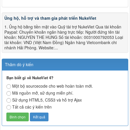
Ủng hộ, hỗ trợ và tham gia phát triển NukeViet
1. Ủng hộ bằng tiền mặt vào Quỹ tài trợ NukeViet Qua tài khoản
Paypal: Chuyển khoản ngân hàng trực tiếp: Người đứng tên tài
khoản: NGUYEN THE HUNG Số tài khoản: 0031000792053 Loại
tài khoản: VND (Việt Nam Đồng) Ngân hàng Vietcombank chi
nhánh Hải Phòng. Website:...
Thăm dò ý kiến
Bạn biết gì về NukeViet 4?
Một bộ sourcecode cho web hoàn toàn mới.
Mã nguồn mở, sử dụng miễn phí.
Sử dụng HTML5, CSS3 và hỗ trợ Ajax
Tất cả các ý kiến trên