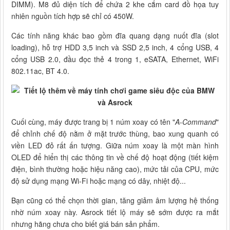
DIMM). M8 đủ diện tích để chứa 2 khe cắm card đồ họa tuy
nhiên nguồn tích hợp sẽ chỉ có 450W.
Các tính năng khác bao gồm đĩa quang dạng nuốt đĩa (slot
loading), hỗ trợ HDD 3,5 inch và SSD 2,5 inch, 4 cổng USB, 4
cổng USB 2.0, đầu đọc thẻ 4 trong 1, eSATA, Ethernet, WiFi
802.11ac, BT 4.0.
Cuối cùng, máy được trang bị 1 núm xoay có tên "
A-Command
"
để chỉnh chế độ nằm ở mặt trước thùng, bao xung quanh có
viền LED đỏ rất ấn tượng. Giữa núm xoay là một màn hình
OLED để hiển thị các thông tin về chế độ hoạt động (tiết kiệm
điện, bình thường hoặc hiệu năng cao), mức tải của CPU, mức
độ sử dụng mạng Wi-Fi hoặc mạng có dây, nhiệt độ...
Bạn cũng có thể chọn thời gian, tăng giảm âm lượng hệ thống
nhờ núm xoay này. Asrock tiết lộ máy sẽ sớm được ra mắt
nhưng hãng chưa cho biết giá bán sản phẩm.