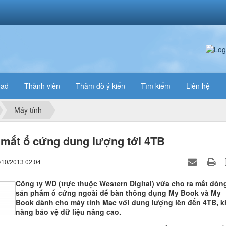
oad
Thành viên
Thăm dò ý kiến
Tìm kiếm
Liên hệ
Máy tính
mắt ổ cứng dung lượng tới 4TB
/10/2013 02:04
Công ty WD (trực thuộc Western Digital) vừa cho ra mắt dòn
sản phẩm ổ cứng ngoài để bàn thông dụng My Book và My
Book dành cho máy tính Mac với dung lượng lên đến 4TB, k
năng bảo vệ dữ liệu nâng cao.