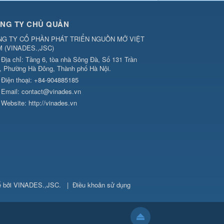
NG TY CHỦ QUẢN
G TY CỔ PHẦN PHÁT TRIỂN NGUỒN MỞ VIỆT
M
(
VINADES.,JSC
)
Địa chỉ:
Tầng 6, tòa nhà Sông Đà, Số 131 Trần
, Phường Hà Đông, Thành phố Hà Nội.
Điện thoại:
+84-904885185
Email:
contact@vinades.vn
Website:
http://vinades.vn
ế bởi
VINADES.,JSC
.
|
Điều khoản sử dụng