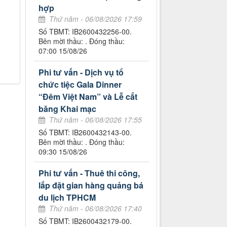
hợp
Thứ năm - 06/08/2026 17:59
Số TBMT: IB2600432256-00.
Bên mời thầu: . Đóng thầu:
07:00 15/08/26
Phi tư vấn - Dịch vụ tổ
chức tiệc Gala Dinner
“Đêm Việt Nam” và Lễ cắt
băng Khai mạc
Thứ năm - 06/08/2026 17:55
Số TBMT: IB2600432143-00.
Bên mời thầu: . Đóng thầu:
09:30 15/08/26
Phi tư vấn - Thuê thi công,
lắp đặt gian hàng quảng bá
du lịch TPHCM
Thứ năm - 06/08/2026 17:40
Số TBMT: IB2600432179-00.