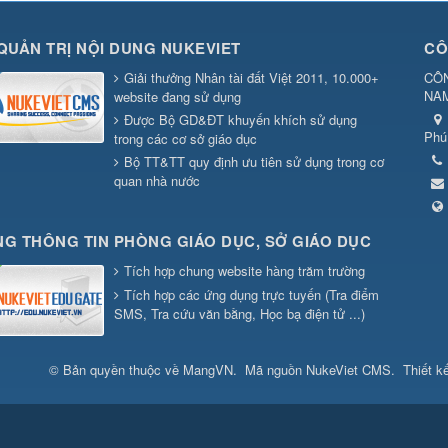
QUẢN TRỊ NỘI DUNG NUKEVIET
CÔ
Giải thưởng Nhân tài đất Việt 2011, 10.000+
CÔN
NA
website đang sử dụng
Được Bộ GD&ĐT khuyến khích sử dụng
Phú
trong các cơ sở giáo dục
Bộ TT&TT quy định ưu tiên sử dụng trong cơ
quan nhà nước
G THÔNG TIN PHÒNG GIÁO DỤC, SỞ GIÁO DỤC
Tích hợp chung website hàng trăm trường
Tích hợp các ứng dụng trực tuyến (Tra điểm
SMS, Tra cứu văn bằng, Học bạ điện tử ...)
© Bản quyền thuộc về
MangVN
.
Mã nguồn
NukeViet CMS
.
Thiết k