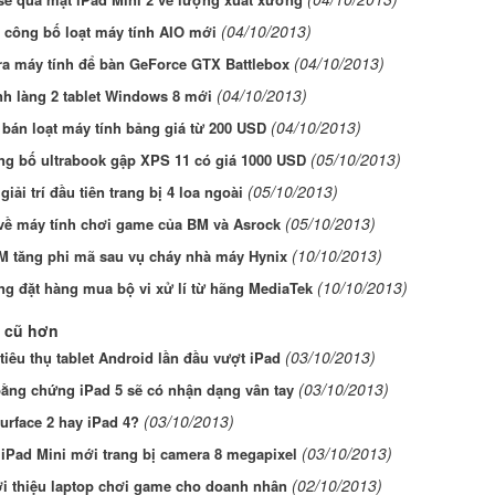
(04/10/2013)
 công bố loạt máy tính AIO mới
(04/10/2013)
ra máy tính để bàn GeForce GTX Battlebox
(04/10/2013)
ình làng 2 tablet Windows 8 mới
(04/10/2013)
bán loạt máy tính bảng giá từ 200 USD
(05/10/2013)
ng bố ultrabook gập XPS 11 có giá 1000 USD
(05/10/2013)
giải trí đầu tiên trang bị 4 loa ngoài
(05/10/2013)
 về máy tính chơi game của BM và Asrock
(10/10/2013)
M tăng phi mã sau vụ cháy nhà máy Hynix
(10/10/2013)
g đặt hàng mua bộ vi xử lí từ hãng MediaTek
 cũ hơn
(03/10/2013)
iêu thụ tablet Android lần đầu vượt iPad
(03/10/2013)
ằng chứng iPad 5 sẽ có nhận dạng vân tay
(03/10/2013)
rface 2 hay iPad 4?
(03/10/2013)
 iPad Mini mới trang bị camera 8 megapixel
(02/10/2013)
ới thiệu laptop chơi game cho doanh nhân