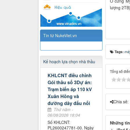
Ổ cứng My
lượng 2TB
Tin từ NukeViet.vn
Tags:
máy
Kế hoạch lựa chọn nhà thầu
Tổng số điểm
KHLCNT điều chỉnh
Gói thầu số 3Dự án:
Trạm biến áp 110 kV
Xuân Hồng và
Chia sẻ:
đường dây đấu nối
Thứ năm -
06/08/2026 18:04
Số KHLCNT:
Những tin
PL2600247781-00. Ngày
iPad 5 