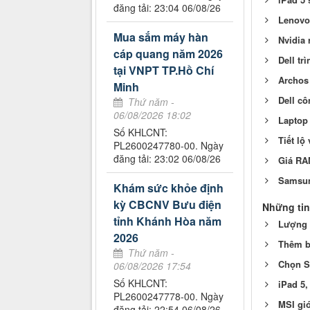
đăng tải: 23:04 06/08/26
Lenovo
Mua sắm máy hàn
Nvidia 
cáp quang năm 2026
Dell tr
tại VNPT TP.Hồ Chí
Archos 
Minh
Dell cô
Thứ năm -
06/08/2026 18:02
Laptop 
Số KHLCNT:
Tiết lộ
PL2600247780-00. Ngày
đăng tải: 23:02 06/08/26
Giá RA
Samsun
Khám sức khỏe định
kỳ CBCNV Bưu điện
Những tin
tỉnh Khánh Hòa năm
Lượng t
2026
Thêm b
Thứ năm -
Chọn Su
06/08/2026 17:54
Số KHLCNT:
iPad 5,
PL2600247778-00. Ngày
MSI gi
đăng tải: 22:54 06/08/26