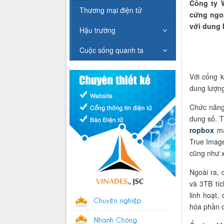
Công ty 
Thương mại điện tử
cứng ngo
với dung 
Hậu trường
Cuộc sống quanh ta
Với cổng 
dung lượng
Chức năng 
dung số. 
ropbox
ma
True Imag
cũng như x
Ngoài ra,
và 3TB tí
linh hoạt
hóa phần c