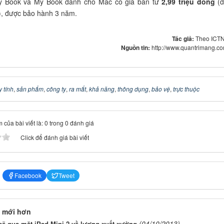
 Book và My Book dành cho Mac có giá bán từ
2,99 triệu đồng
(d
), được bảo hành 3 năm.
Tác giả:
Theo ICT
Nguồn tin:
http://www.quantrimang.c
 tính
,
sản phẩm
,
công ty
,
ra mắt
,
khả năng
,
thông dụng
,
bảo vệ
,
trực thuộc
 của bài viết là: 0 trong 0 đánh giá
Click để đánh giá bài viết
Facebook
Tweet
 mới hơn
(04/10/2013)
sẽ qua mặt iPad Mini 2 về lượng xuất xưởng