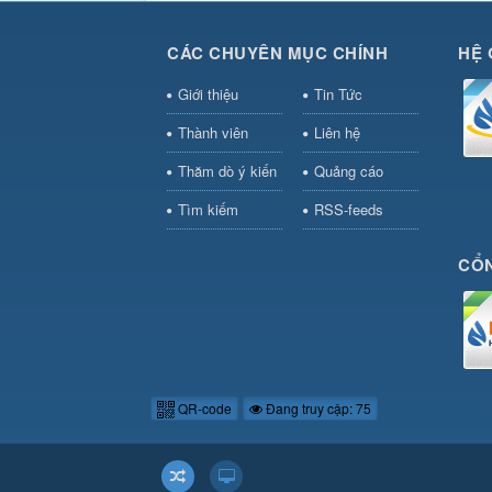
CÁC CHUYÊN MỤC CHÍNH
HỆ 
Giới thiệu
Tin Tức
Thành viên
Liên hệ
Thăm dò ý kiến
Quảng cáo
Tìm kiếm
RSS-feeds
CỔN
QR-code
Đang truy cập: 75