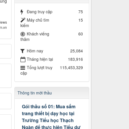
ung
Đang truy cập
75
Máy chủ tìm
15
News
kiếm
om.vn
Khách viếng
60
thăm
Hôm nay
25,084
Tháng hiện tại
183,916
Tổng lượt truy
115,453,329
cập
Thông tin mời thầu
Gói thầu số 01: Mua sắm
trang thiết bị dạy học tại
Trường Tiểu học Thạch
Ngàn để thực hiện Tiểu dự