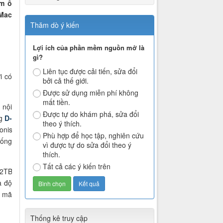
ẩm ổ
 Mac
Thăm dò ý kiến
Lợi ích của phần mềm nguồn mở là
gì?
Liên tục được cải tiến, sửa đổi
i có
bởi cả thế giới.
Được sử dụng miễn phí không
mất tiền.
 nội
Được tự do khám phá, sửa đổi
ng
D-
theo ý thích.
onis
Phù hợp để học tập, nghiên cứu
hống
vì được tự do sửa đổi theo ý
thích.
Tất cả các ý kiến trên
 2TB
à độ
à mã
Thống kê truy cập