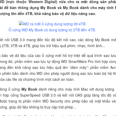
WD (trực thuộc Western Digital) vừa cho ra mắt dòng sản ph
ài để bàn thông dụng My Book và My Book dành cho máy tính
lượng lên đến 4TB, khả năng bảo vệ dữ liệu nâng cao.
Ổ cứng WD My Book có dung lượng từ 2TB đến 4TB.
kết nối USB 3.0 mang đến tốc độ kết nối cao, các dòng My Book mớ
 2TB, 3TB và 4TB, giúp lưu trữ hiệu quả phim, nhạc, hình ảnh...
bảo vệ dữ liệu của các ổ cứng mới hỗ trợ triệt để quá trình sao lưu
Trong đó, phần mềm sao lưu tự động WD SmartWare Pro tích hợp cù
ng đến khả năng sao lưu hiệu quả lên
“đám mây”;
phần mềm Acr
e phiên bản dành cho WD cho phép người dùng sao lưu toàn bộ hệ t
óa các file và chương trình một cách an toàn.
 dòng ổ cứng
My Book
dành riêng cho máy tính Mac với dung lượng
ch hợp cổng SuperSpeed USB 3.0 và kết nối UAS giúp tăng tốc độ v
, được trang bị phần mềm WD Security cho phép bảo vệ mật khẩu v
ứng, giúp dữ liệu không bị truy cập trái phép…