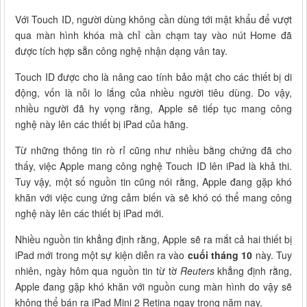
Với Touch ID, người dùng không cần dùng tới mật khẩu để vượt
qua màn hình khóa mà chỉ cần chạm tay vào nút Home đã
được tích hợp sẵn công nghệ nhận dạng vân tay.
Touch ID được cho là nâng cao tính bảo mật cho các thiết bị di
động, vốn là nỗi lo lắng của nhiều người tiêu dùng. Do vậy,
nhiều người đã hy vọng rằng, Apple sẽ tiếp tục mang công
nghệ này lên các thiết bị iPad của hãng.
Từ những thông tin rò rỉ cũng như nhiều bằng chứng đã cho
thấy, việc Apple mang công nghệ Touch ID lên iPad là khả thi.
Tuy vậy, một số nguồn tin cũng nói rằng, Apple đang gặp khó
khăn với việc cung ứng cảm biến và sẽ khó có thể mang công
nghệ này lên các thiết bị iPad mới.
Nhiều nguồn tin khẳng định rằng, Apple sẽ ra mắt cả hai thiết bị
iPad mới trong một sự kiện diễn ra vào
cuối tháng 10
này. Tuy
nhiên, ngày hôm qua nguồn tin từ tờ
Reuters
khẳng định rằng,
Apple đang gặp khó khăn với nguồn cung màn hình do vậy sẽ
không thể bán ra iPad Mini 2 Retina ngay trong năm nay.