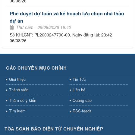
06/08/26
Phê duyệt dự toán và kế hoạch lựa chọn nhà thầu
dự án
Thứ năm - 06/08/2026 18:42
Số KHLCNT: PL2600247790-00. Ngày đăng tải: 23:42
06/08/26
CÁC CHUYÊN MỤC CHÍNH
Giới thiệu
Tin Tức
Thành viên
Liên hệ
Thăm dò ý kiến
Quảng cáo
Tìm kiếm
RSS-feeds
TÒA SOẠN BÁO ĐIỆN TỬ CHUYÊN NGHIỆP