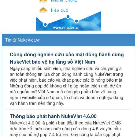
Tin từ NukeViet.vn
Cộng đồng nghiên cứu bảo mật đồng hành cùng
NukeViet bảo vệ hạ tầng số Việt Nam
Ngày càng nhiều sinh viên, nhà nghiên cứu và chuyên gia
an toàn thông tin lựa chọn đồng hành cùng NukeViet trong
việc phát hiện, báo cáo và khắc phục các lỗ hổng bảo mật.
Những đóng góp đó không chỉ giúp hoàn thiện một dự án
mã nguồn mở Việt Nam mà còn góp phần bảo vệ hàng
nghìn website của cơ quan, tổ chức và doanh nghiệp đang
vận hành trên nền tảng này.
Thông báo phát hành NukeViet 4.6.00
NukeViet 4.6.00 là phiên bản tiếp theo của NukeViet CMS
dựa trên kế thừa các chức năng của dòng 4.5 và yêu cầu
máy chủ hỗ trợ php 7.4 trở lên. Đây cũng là bản cập nhật