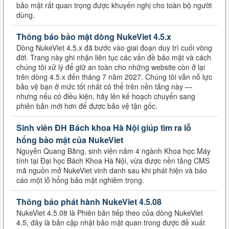
bảo mật rất quan trọng được khuyến nghị cho toàn bộ người
dùng.
Thông báo bảo mật dòng NukeViet 4.5.x
Dòng NukeViet 4.5.x đã bước vào giai đoạn duy trì cuối vòng
đời. Trang này ghi nhận liên tục các vấn đề bảo mật và cách
chúng tôi xử lý để giữ an toàn cho những website còn ở lại
trên dòng 4.5.x đến tháng 7 năm 2027. Chúng tôi vẫn nỗ lực
bảo vệ bạn ở mức tốt nhất có thể trên nền tảng này —
nhưng nếu có điều kiện, hãy lên kế hoạch chuyển sang
phiên bản mới hơn để được bảo vệ tận gốc.
Sinh viên ĐH Bách khoa Hà Nội giúp tìm ra lỗ
hổng bảo mật của NukeViet
Nguyễn Quang Bằng, sinh viên năm 4 ngành Khoa học Máy
tính tại Đại học Bách Khoa Hà Nội, vừa được nền tảng CMS
mã nguồn mở NukeViet vinh danh sau khi phát hiện và báo
cáo một lỗ hổng bảo mật nghiêm trọng.
Thông báo phát hành NukeViet 4.5.08
NukeViet 4.5.08 là Phiên bản tiếp theo của dòng NukeViet
4.5, đây là bản cập nhật bảo mật quan trong được đề xuất