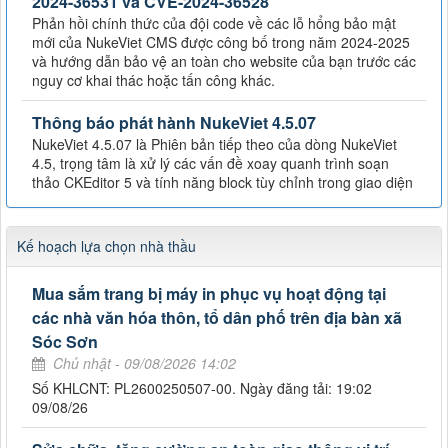
2024-36531 và CVE-2024-36528
Phản hồi chính thức của đội code về các lỗ hổng bảo mật
mới của NukeViet CMS được công bố trong năm 2024-2025
và hướng dẫn bảo vệ an toàn cho website của bạn trước các
nguy cơ khai thác hoặc tấn công khác.
Thông báo phát hành NukeViet 4.5.07
NukeViet 4.5.07 là Phiên bản tiếp theo của dòng NukeViet
4.5, trọng tâm là xử lý các vấn đề xoay quanh trình soạn
thảo CKEditor 5 và tính năng block tùy chỉnh trong giao diện
Kế hoạch lựa chọn nhà thầu
Mua sắm trang bị máy in phục vụ hoạt động tại
các nhà văn hóa thôn, tổ dân phố trên địa bàn xã
Sóc Sơn
Chủ nhật - 09/08/2026 14:02
Số KHLCNT: PL2600250507-00. Ngày đăng tải: 19:02
09/08/26