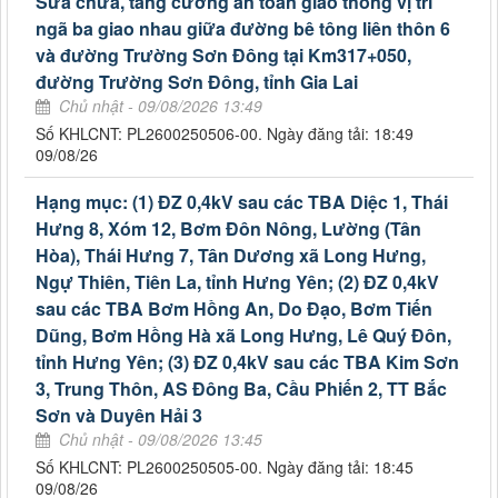
Sửa chữa, tăng cường an toàn giao thông vị trí
ngã ba giao nhau giữa đường bê tông liên thôn 6
và đường Trường Sơn Đông tại Km317+050,
đường Trường Sơn Đông, tỉnh Gia Lai
Chủ nhật - 09/08/2026 13:49
Số KHLCNT: PL2600250506-00. Ngày đăng tải: 18:49
09/08/26
Hạng mục: (1) ĐZ 0,4kV sau các TBA Diệc 1, Thái
Hưng 8, Xóm 12, Bơm Đôn Nông, Lường (Tân
Hòa), Thái Hưng 7, Tân Dương xã Long Hưng,
Ngự Thiên, Tiên La, tỉnh Hưng Yên; (2) ĐZ 0,4kV
sau các TBA Bơm Hồng An, Do Đạo, Bơm Tiến
Dũng, Bơm Hồng Hà xã Long Hưng, Lê Quý Đôn,
tỉnh Hưng Yên; (3) ĐZ 0,4kV sau các TBA Kim Sơn
3, Trung Thôn, AS Đông Ba, Cầu Phiến 2, TT Bắc
Sơn và Duyên Hải 3
Chủ nhật - 09/08/2026 13:45
Số KHLCNT: PL2600250505-00. Ngày đăng tải: 18:45
09/08/26