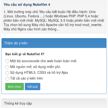
Yêu cầu sử dụng NukeViet 4
1. Môi trường máy chủ Yêu cầu bắt buộc Hệ điều hành: Unix
(Linux, Ubuntu, Fedora …) hoặc Windows PHP: PHP 5.4 hoặc
phiên bản mới nhất. MySQL: MySQL 5.5 hoặc phiên bản mới nhất
Tùy chọn bổ sung Máy chủ Apache cần hỗ trợ mod mod_rewrite.
Máy chủ Nginx cấu hình các thông...
Thăm dò ý kiến
Bạn biết gì về NukeViet 4?
Một bộ sourcecode cho web hoàn toàn mới.
Mã nguồn mở, sử dụng miễn phí.
Sử dụng HTML5, CSS3 và hỗ trợ Ajax
Tất cả các ý kiến trên
Thống kê truy cập