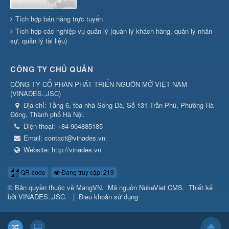
Tích hợp bán hàng trực tuyến
Tích hợp các nghiệp vụ quản lý (quản lý khách hàng, quản lý nhân
sự, quản lý tài liệu)
CÔNG TY CHỦ QUẢN
CÔNG TY CỔ PHẦN PHÁT TRIỂN NGUỒN MỞ VIỆT NAM
(
VINADES.,JSC
)
Địa chỉ:
Tầng 6, tòa nhà Sông Đà, Số 131 Trần Phú, Phường Hà
Đông, Thành phố Hà Nội.
Điện thoại:
+84-904885185
Email:
contact@vinades.vn
Website:
http://vinades.vn
QR-code
Đang truy cập: 219
© Bản quyền thuộc về
MangVN
.
Mã nguồn
NukeViet CMS
.
Thiết kế
bởi
VINADES.,JSC
.
|
Điều khoản sử dụng