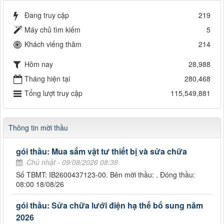
Đang truy cập
219
Máy chủ tìm kiếm
5
Khách viếng thăm
214
Hôm nay
28,988
Tháng hiện tại
280,468
Tổng lượt truy cập
115,549,881
Thông tin mời thầu
gói thầu: Mua sắm vật tư thiết bị và sửa chữa
Chủ nhật - 09/08/2026 08:39
Số TBMT: IB2600437123-00. Bên mời thầu: . Đóng thầu:
08:00 18/08/26
gói thầu: Sửa chữa lưới điện hạ thế bổ sung năm
2026