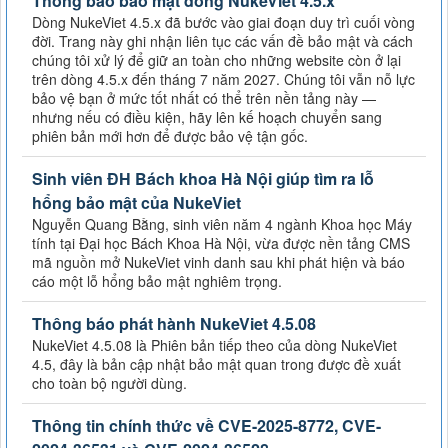
Thông báo bảo mật dòng NukeViet 4.5.x
Dòng NukeViet 4.5.x đã bước vào giai đoạn duy trì cuối vòng
đời. Trang này ghi nhận liên tục các vấn đề bảo mật và cách
chúng tôi xử lý để giữ an toàn cho những website còn ở lại
trên dòng 4.5.x đến tháng 7 năm 2027. Chúng tôi vẫn nỗ lực
bảo vệ bạn ở mức tốt nhất có thể trên nền tảng này —
nhưng nếu có điều kiện, hãy lên kế hoạch chuyển sang
phiên bản mới hơn để được bảo vệ tận gốc.
Sinh viên ĐH Bách khoa Hà Nội giúp tìm ra lỗ
hổng bảo mật của NukeViet
Nguyễn Quang Bằng, sinh viên năm 4 ngành Khoa học Máy
tính tại Đại học Bách Khoa Hà Nội, vừa được nền tảng CMS
mã nguồn mở NukeViet vinh danh sau khi phát hiện và báo
cáo một lỗ hổng bảo mật nghiêm trọng.
Thông báo phát hành NukeViet 4.5.08
NukeViet 4.5.08 là Phiên bản tiếp theo của dòng NukeViet
4.5, đây là bản cập nhật bảo mật quan trong được đề xuất
cho toàn bộ người dùng.
Thông tin chính thức về CVE-2025-8772, CVE-