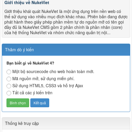
Giới thiệu về NukeViet
Giới thiệu khái quát NukeViet là một ứng dụng trên nền web có
thể sử dụng vào nhiều mục đích khác nhau. Phiên bản đang được
phát hành theo giấy phép phần mềm tự do nguồn mở có tên gọi
đầy đủ là NukeViet CMS gồm 2 phần chính là phần nhân (core)
của hệ thống NukeViet và nhóm chức năng quản trị nội...
Thăm dò ý kiến
Bạn biết gì về NukeViet 4?
Một bộ sourcecode cho web hoàn toàn mới.
Mã nguồn mở, sử dụng miễn phí.
Sử dụng HTML5, CSS3 và hỗ trợ Ajax
Tất cả các ý kiến trên
Thống kê truy cập