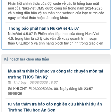
Phản hồi chính thức của đội code về các lỗ hổng bảo mật
mới của NukeViet CMS được công bố trong năm 2024-2025
và hướng dẫn bảo vệ an toàn cho website của bạn trước các
nguy cơ khai thác hoặc tấn công khác.
Thông báo phát hành NukeViet 4.5.07
NukeViet 4.5.07 là Phiên bản tiếp theo của dòng NukeViet
4.5, trọng tâm là xử lý các vấn đề xoay quanh trình soạn
thảo CKEditor 5 và tính năng block tùy chỉnh trong giao diện
Kế hoạch lựa chọn nhà thầu
Mua sắm thiết bị phục vụ công tác chuyên môn tại
trường THCS Tân Kỳ
Thứ bảy - 08/08/2026 18:57
Số KHLCNT: PL2600250394-00. Ngày đăng tải: 23:57
08/08/26
tư vấn thẩm tra báo cáo nghiên cứu khả thi dự án
Trường Tiểu học An Sơn