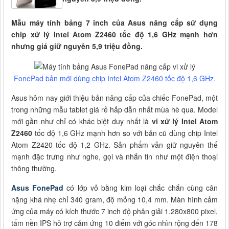
Mẫu máy tính bảng 7 inch của Asus nâng cấp sử dụng
chip xử lý Intel Atom Z2460 tốc độ 1,6 GHz mạnh hơn
nhưng giá giữ nguyên 5,9 triệu đồng.
FonePad bản mới dùng chip Intel Atom Z2460 tốc độ 1,6 GHz.
Asus hôm nay giới thiệu bản nâng cấp của chiếc FonePad, một
trong những mẫu tablet giá rẻ hấp dẫn nhất mùa hè qua. Model
mới gần như chỉ có khác biệt duy nhất là
vi xử lý Intel Atom
Z2460
tốc độ 1,6 GHz mạnh hơn so với bản cũ dùng chip Intel
Atom Z2420 tốc độ 1,2 GHz. Sản phẩm vẫn giữ nguyên thế
mạnh đặc trưng như nghe, gọi và nhắn tin như một điện thoại
thông thường.
Asus FonePad
có lớp vỏ bằng kim loại chắc chắn cùng cân
nặng khá nhẹ chỉ 340 gram, độ mỏng 10,4 mm. Màn hình cảm
ứng của máy có kích thước 7 inch độ phân giải 1.280x800 pixel,
tấm nền IPS hỗ trợ cảm ứng 10 điểm với góc nhìn rộng đến 178