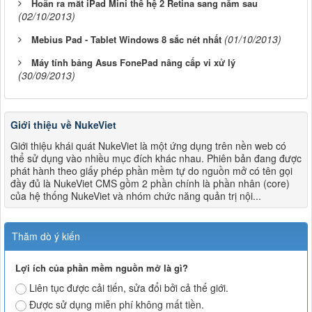
Hoãn ra mắt iPad Mini thế hệ 2 Retina sang năm sau
(02/10/2013)
(01/10/2013)
Mebius Pad - Tablet Windows 8 sắc nét nhất
Máy tính bảng Asus FonePad nâng cấp vi xử lý
(30/09/2013)
Giới thiệu về NukeViet
Giới thiệu khái quát NukeViet là một ứng dụng trên nền web có
thể sử dụng vào nhiều mục đích khác nhau. Phiên bản đang được
phát hành theo giấy phép phần mềm tự do nguồn mở có tên gọi
đầy đủ là NukeViet CMS gồm 2 phần chính là phần nhân (core)
của hệ thống NukeViet và nhóm chức năng quản trị nội...
Thăm dò ý kiến
Lợi ích của phần mềm nguồn mở là gì?
Liên tục được cải tiến, sửa đổi bởi cả thế giới.
Được sử dụng miễn phí không mất tiền.