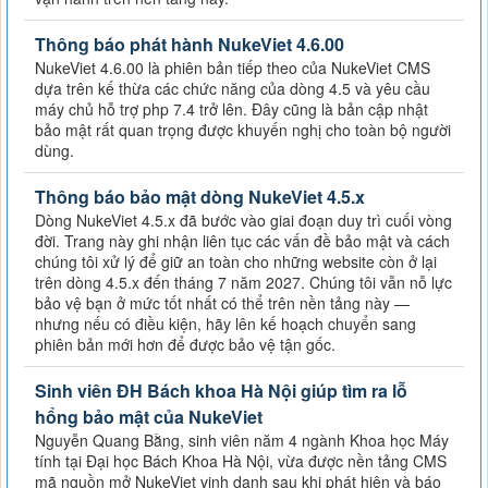
Thông báo phát hành NukeViet 4.6.00
NukeViet 4.6.00 là phiên bản tiếp theo của NukeViet CMS
dựa trên kế thừa các chức năng của dòng 4.5 và yêu cầu
máy chủ hỗ trợ php 7.4 trở lên. Đây cũng là bản cập nhật
bảo mật rất quan trọng được khuyến nghị cho toàn bộ người
dùng.
Thông báo bảo mật dòng NukeViet 4.5.x
Dòng NukeViet 4.5.x đã bước vào giai đoạn duy trì cuối vòng
đời. Trang này ghi nhận liên tục các vấn đề bảo mật và cách
chúng tôi xử lý để giữ an toàn cho những website còn ở lại
trên dòng 4.5.x đến tháng 7 năm 2027. Chúng tôi vẫn nỗ lực
bảo vệ bạn ở mức tốt nhất có thể trên nền tảng này —
nhưng nếu có điều kiện, hãy lên kế hoạch chuyển sang
phiên bản mới hơn để được bảo vệ tận gốc.
Sinh viên ĐH Bách khoa Hà Nội giúp tìm ra lỗ
hổng bảo mật của NukeViet
Nguyễn Quang Bằng, sinh viên năm 4 ngành Khoa học Máy
tính tại Đại học Bách Khoa Hà Nội, vừa được nền tảng CMS
mã nguồn mở NukeViet vinh danh sau khi phát hiện và báo