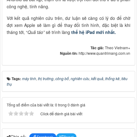
công nghệ, tính năng.
Với kết quả nghiên cứu trên, dư luận sẽ càng có lý do để chờ
đợi xem Apple sẽ làm gì để thay đổi tình hình, đặc biệt là khi
tháng tới, “
Quả táo”
sẽ trình làng
thế hệ iPad mới nhất.
Tác giả:
Theo Vietnam+
Nguồn tin:
http://www.quantrimang.com.vn
Tags:
máy tính
,
thị trường
,
công bố
,
nghiên cứu
,
kết quả
,
thống kê
,
tiêu
thụ
Tổng số điểm của bài viết là: 0 trong 0 đánh giá
Click để đánh giá bài viết
Chia sẻ:
Facebook
Tweet