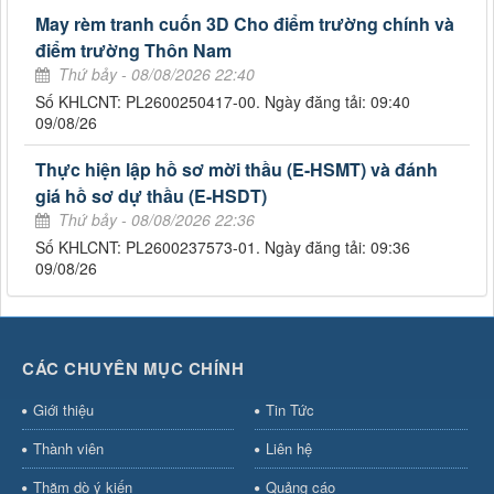
May rèm tranh cuốn 3D Cho điểm trường chính và
điểm trường Thôn Nam
Thứ bảy - 08/08/2026 22:40
Số KHLCNT: PL2600250417-00. Ngày đăng tải: 09:40
09/08/26
Thực hiện lập hồ sơ mời thầu (E-HSMT) và đánh
giá hồ sơ dự thầu (E-HSDT)
Thứ bảy - 08/08/2026 22:36
Số KHLCNT: PL2600237573-01. Ngày đăng tải: 09:36
09/08/26
CÁC CHUYÊN MỤC CHÍNH
Giới thiệu
Tin Tức
Thành viên
Liên hệ
Thăm dò ý kiến
Quảng cáo