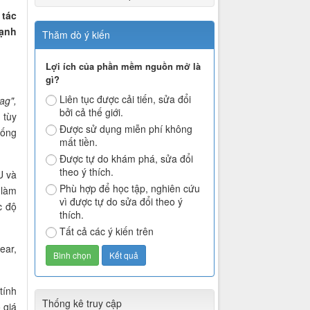
 tác
mạnh
Thăm dò ý kiến
Lợi ích của phần mềm nguồn mở là
gì?
Liên tục được cải tiến, sửa đổi
ag",
bởi cả thế giới.
 tùy
Được sử dụng miễn phí không
hống
mất tiền.
Được tự do khám phá, sửa đổi
theo ý thích.
U và
Phù hợp để học tập, nghiên cứu
 làm
vì được tự do sửa đổi theo ý
c độ
thích.
Tất cả các ý kiến trên
ear,
tính
Thống kê truy cập
 giá