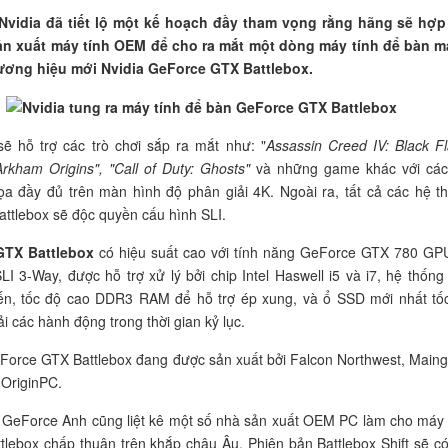
Nvidia đã tiết lộ một kế hoạch đầy tham vọng rằng hãng sẽ hợp
ản xuất máy tính OEM để cho ra mắt một dòng máy tính để bàn 
ương hiệu mới Nvidia GeForce GTX Battlebox.
ẽ hỗ trợ các trò chơi sắp ra mắt như: "
Assassin Creed IV: Black Fl
rkham Origins", "Call of Duty: Ghosts"
và những game khác với các
a đầy đủ trên màn hình độ phân giải 4K. Ngoài ra, tất cả các hệ t
attlebox sẽ độc quyền cấu hình SLI.
GTX Battlebox
có hiệu suất cao với tính năng GeForce GTX 780 GP
LI 3-Way, được hỗ trợ xử lý bởi chip Intel Haswell i5 và i7, hệ thống
tiến, tốc độ cao DDR3 RAM để hỗ trợ ép xung, và ổ SSD mới nhất tố
ải các hành động trong thời gian kỷ lục.
Force GTX Battlebox đang được sản xuất bởi Falcon Northwest, Maing
 OriginPC.
 GeForce Anh cũng liệt kê một số nhà sản xuất OEM PC làm cho máy 
tlebox chấp thuận trên khắp châu Âu. Phiên bản Battlebox Shift sẽ có