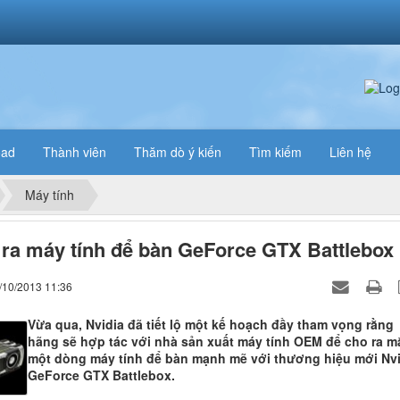
oad
Thành viên
Thăm dò ý kiến
Tìm kiếm
Liên hệ
Máy tính
 ra máy tính để bàn GeForce GTX Battlebox
/10/2013 11:36
Vừa qua, Nvidia đã tiết lộ một kế hoạch đầy tham vọng rằng
hãng sẽ hợp tác với nhà sản xuất máy tính OEM để cho ra m
một dòng máy tính để bàn mạnh mẽ với thương hiệu mới Nvi
GeForce GTX Battlebox.