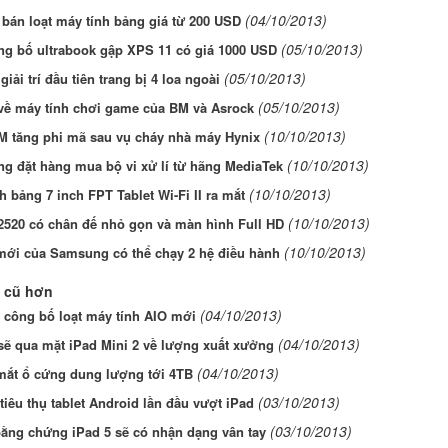
(04/10/2013)
bán loạt máy tính bảng giá từ 200 USD
(05/10/2013)
ng bố ultrabook gập XPS 11 có giá 1000 USD
(05/10/2013)
giải trí đầu tiên trang bị 4 loa ngoài
(05/10/2013)
 về máy tính chơi game của BM và Asrock
(10/10/2013)
M tăng phi mã sau vụ cháy nhà máy Hynix
(10/10/2013)
g đặt hàng mua bộ vi xử lí từ hãng MediaTek
(10/10/2013)
h bảng 7 inch FPT Tablet Wi-Fi II ra mắt
(10/10/2013)
2520 có chân đế nhỏ gọn và màn hình Full HD
(10/10/2013)
 mới của Samsung có thể chạy 2 hệ điều hành
 cũ hơn
(04/10/2013)
 công bố loạt máy tính AIO mới
(04/10/2013)
sẽ qua mặt iPad Mini 2 về lượng xuất xưởng
(04/10/2013)
mắt ổ cứng dung lượng tới 4TB
(03/10/2013)
iêu thụ tablet Android lần đầu vượt iPad
(03/10/2013)
ằng chứng iPad 5 sẽ có nhận dạng vân tay