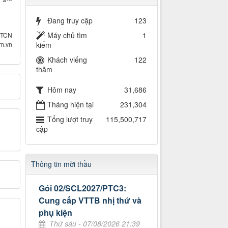
Đang truy cập
123
Máy chủ tìm
1
TTCN
kiếm
om.vn
Khách viếng
122
thăm
Hôm nay
31,686
Tháng hiện tại
231,304
Tổng lượt truy
115,500,717
cập
Thông tin mời thầu
Gói 02/SCL2027/PTC3:
Cung cấp VTTB nhị thứ và
phụ kiện
Thứ sáu - 07/08/2026 21:39