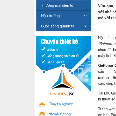
Thương mại điện tử
Vừa qua, 
với nhà s
Hậu trường
mẽ với th
Cuộc sống quanh ta
Hệ thống s
"Batman: A
chọn đồ họ
máy tính B
GeForce 
cấu hình S
mát tiên 
cao, giúp t
Tại Mỹ, Ge
kĩ thuật số
Trang web
để bàn Bat