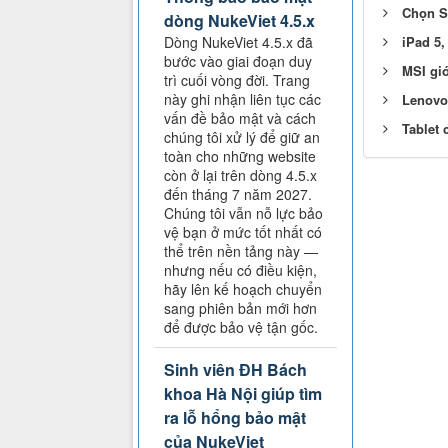
Chọn Su
dòng NukeViet 4.5.x
Dòng NukeViet 4.5.x đã
iPad 5,
bước vào giai đoạn duy
MSI gi
trì cuối vòng đời. Trang
này ghi nhận liên tục các
Lenovo
vấn đề bảo mật và cách
Tablet 
chúng tôi xử lý để giữ an
toàn cho những website
còn ở lại trên dòng 4.5.x
đến tháng 7 năm 2027.
Chúng tôi vẫn nỗ lực bảo
vệ bạn ở mức tốt nhất có
thể trên nền tảng này —
nhưng nếu có điều kiện,
hãy lên kế hoạch chuyển
sang phiên bản mới hơn
để được bảo vệ tận gốc.
Sinh viên ĐH Bách
khoa Hà Nội giúp tìm
ra lỗ hổng bảo mật
của NukeViet