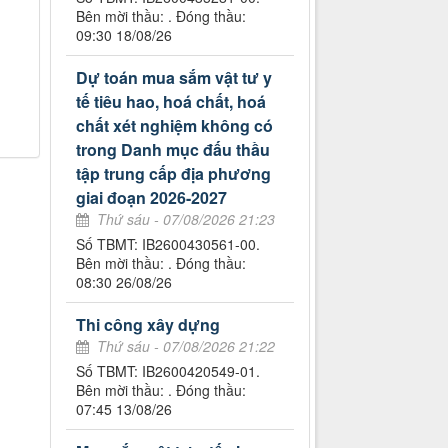
Bên mời thầu: . Đóng thầu:
09:30 18/08/26
Dự toán mua sắm vật tư y
tế tiêu hao, hoá chất, hoá
chất xét nghiệm không có
trong Danh mục đấu thầu
tập trung cấp địa phương
giai đoạn 2026-2027
Thứ sáu - 07/08/2026 21:23
Số TBMT: IB2600430561-00.
Bên mời thầu: . Đóng thầu:
08:30 26/08/26
Thi công xây dựng
Thứ sáu - 07/08/2026 21:22
Số TBMT: IB2600420549-01.
Bên mời thầu: . Đóng thầu:
07:45 13/08/26