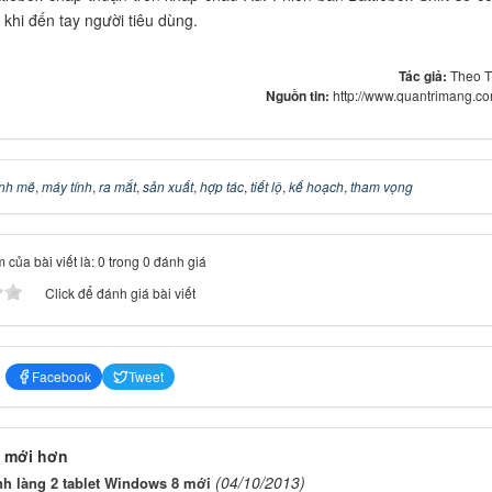
khi đến tay người tiêu dùng.
Tác giả:
Theo 
Nguồn tin:
http://www.quantrimang.c
nh mẽ
,
máy tính
,
ra mắt
,
sản xuất
,
hợp tác
,
tiết lộ
,
kế hoạch
,
tham vọng
 của bài viết là: 0 trong 0 đánh giá
Click để đánh giá bài viết
Facebook
Tweet
 mới hơn
(04/10/2013)
ình làng 2 tablet Windows 8 mới