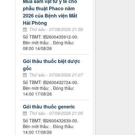
Mua sắm vật tư y tế cho
phẫu thuật Phaco năm
2026 của Bệnh viện Mắt
Hải Phòng
Thứ sáu - 07/08/2026 21:08
Số TBMT: IB2600435912-00.
Bên mời thầu: . Đóng thầu:
08:00 14/08/26
Gói thầu thuốc biệt dược
gốc
Thứ sáu - 07/08/2026 21:07
Số TBMT: IB2600432724-00.
Bên mời thầu: . Đóng thầu:
14:00 17/08/26
Gói thầu thuốc generic
Thứ sáu - 07/08/2026 21:05
Số TBMT: IB2600432639-00.
Bên mời thầu: . Đóng thầu:
14:00 17/08/26