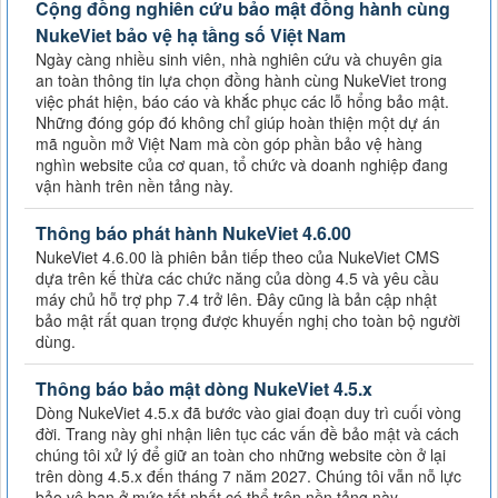
Cộng đồng nghiên cứu bảo mật đồng hành cùng
NukeViet bảo vệ hạ tầng số Việt Nam
Ngày càng nhiều sinh viên, nhà nghiên cứu và chuyên gia
an toàn thông tin lựa chọn đồng hành cùng NukeViet trong
việc phát hiện, báo cáo và khắc phục các lỗ hổng bảo mật.
Những đóng góp đó không chỉ giúp hoàn thiện một dự án
mã nguồn mở Việt Nam mà còn góp phần bảo vệ hàng
nghìn website của cơ quan, tổ chức và doanh nghiệp đang
vận hành trên nền tảng này.
Thông báo phát hành NukeViet 4.6.00
NukeViet 4.6.00 là phiên bản tiếp theo của NukeViet CMS
dựa trên kế thừa các chức năng của dòng 4.5 và yêu cầu
máy chủ hỗ trợ php 7.4 trở lên. Đây cũng là bản cập nhật
bảo mật rất quan trọng được khuyến nghị cho toàn bộ người
dùng.
Thông báo bảo mật dòng NukeViet 4.5.x
Dòng NukeViet 4.5.x đã bước vào giai đoạn duy trì cuối vòng
đời. Trang này ghi nhận liên tục các vấn đề bảo mật và cách
chúng tôi xử lý để giữ an toàn cho những website còn ở lại
trên dòng 4.5.x đến tháng 7 năm 2027. Chúng tôi vẫn nỗ lực
bảo vệ bạn ở mức tốt nhất có thể trên nền tảng này —