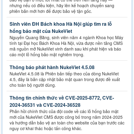
nhưng nếu có điều kiện, hãy lên kế hoạch chuyển sang
phiên bản mới hơn để được bảo vệ tận gốc.
Sinh viên ĐH Bách khoa Hà Nội giúp tìm ra lỗ
hổng bảo mật của NukeViet
Nguyễn Quang Bằng, sinh viên năm 4 ngành Khoa học Máy
tính tại Đại học Bách Khoa Hà Nội, vừa được nền tảng CMS
mã nguồn mở NukeViet vinh danh sau khi phát hiện và báo
cáo một lỗ hổng bảo mật nghiêm trọng.
Thông báo phát hành NukeViet 4.5.08
NukeViet 4.5.08 là Phiên bản tiếp theo của dòng NukeViet
4.5, đây là bản cập nhật bảo mật quan trong được đề xuất
cho toàn bộ người dùng.
Thông tin chính thức về CVE-2025-8772, CVE-
2024-36531 và CVE-2024-36528
Phản hồi chính thức của đội code về các lỗ hổng bảo mật
mới của NukeViet CMS được công bố trong năm 2024-2025
và hướng dẫn bảo vệ an toàn cho website của bạn trước các
nguy cơ khai thác hoặc tấn công khác.