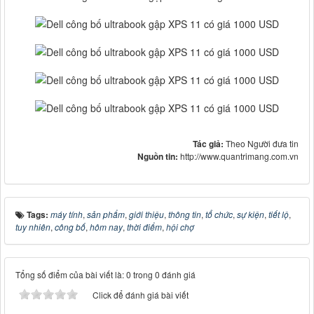
Tác giả:
Theo Người đưa tin
Nguồn tin:
http://www.quantrimang.com.vn
Tags:
máy tính
,
sản phẩm
,
giới thiệu
,
thông tin
,
tổ chức
,
sự kiện
,
tiết lộ
,
tuy nhiên
,
công bố
,
hôm nay
,
thời điểm
,
hội chợ
Tổng số điểm của bài viết là: 0 trong 0 đánh giá
Click để đánh giá bài viết