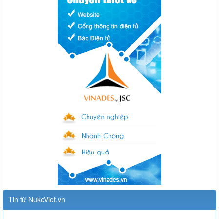
Tin từ NukeViet.vn