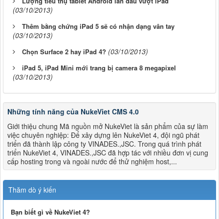
Lượng tiêu thụ tablet Android lần đầu vượt iPad
(03/10/2013)
Thêm bằng chứng iPad 5 sẽ có nhận dạng vân tay
(03/10/2013)
(03/10/2013)
Chọn Surface 2 hay iPad 4?
iPad 5, iPad Mini mới trang bị camera 8 megapixel
(03/10/2013)
Những tính năng của NukeViet CMS 4.0
Giới thiệu chung Mã nguồn mở NukeViet là sản phẩm của sự làm
việc chuyên nghiệp: Để xây dựng lên NukeViet 4, đội ngũ phát
triển đã thành lập công ty VINADES.,JSC. Trong quá trình phát
triển NukeViet 4, VINADES.,JSC đã hợp tác với nhiều đơn vị cung
cấp hosting trong và ngoài nước để thử nghiệm host,...
Thăm dò ý kiến
Bạn biết gì về NukeViet 4?