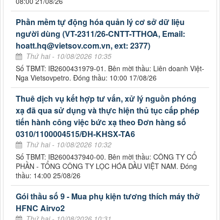
08:00 21/08/26
Phần mềm tự động hóa quản lý cơ sở dữ liệu
người dùng (VT-2311/26-CNTT-TTHOA, Email:
hoatt.hq@vietsov.com.vn, ext: 2377)
Thứ hai - 10/08/2026 10:35
Số TBMT: IB2600431979-01. Bên mời thầu: Liên doanh Việt-
Nga Vietsovpetro. Đóng thầu: 10:00 17/08/26
Thuê dịch vụ kết hợp tư vấn, xử lý nguồn phóng
xạ đã qua sử dụng và thực hiện thủ tục cấp phép
tiến hành công việc bức xạ theo Đơn hàng số
0310/1100004515/ĐH-KHSX-TA6
Thứ hai - 10/08/2026 10:32
Số TBMT: IB2600437940-00. Bên mời thầu: CÔNG TY CỔ
PHẦN - TỔNG CÔNG TY LỌC HÓA DẦU VIỆT NAM. Đóng
thầu: 14:00 25/08/26
Gói thầu số 9 - Mua phụ kiện tương thích máy thở
HFNC Airvo2
Thứ hai - 10/08/2026 10:31