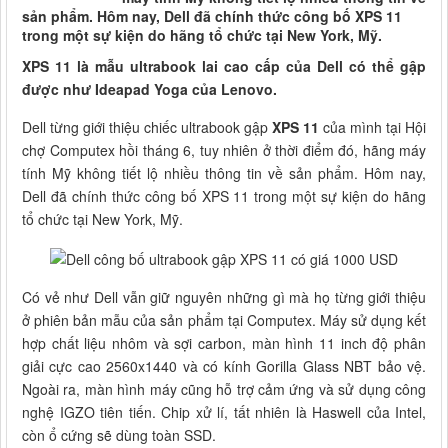
sản phẩm. Hôm nay, Dell đã chính thức công bố XPS 11
trong một sự kiện do hãng tổ chức tại New York, Mỹ.
XPS 11 là mẫu ultrabook lai cao cấp của Dell có thể gập
được như Ideapad Yoga của Lenovo.
Dell từng giới thiệu chiếc ultrabook gập
XPS 11
của mình tại Hội
chợ Computex hồi tháng 6, tuy nhiên ở thời điểm đó, hãng máy
tính Mỹ không tiết lộ nhiều thông tin về sản phẩm. Hôm nay,
Dell đã chính thức công bố XPS 11 trong một sự kiện do hãng
tổ chức tại New York, Mỹ.
Có vẻ như Dell vẫn giữ nguyên những gì mà họ từng giới thiệu
ở phiên bản mẫu của sản phẩm tại Computex. Máy sử dụng kết
hợp chất liệu nhôm và sợi carbon, màn hình 11 inch độ phân
giải cực cao 2560x1440 và có kính Gorilla Glass NBT bảo vệ.
Ngoài ra, màn hình máy cũng hỗ trợ cảm ứng và sử dụng công
nghệ IGZO tiên tiến. Chip xử lí, tất nhiên là Haswell của Intel,
còn ổ cứng sẽ dùng toàn SSD.