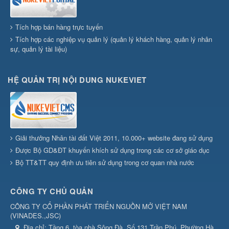
Tích hợp bán hàng trực tuyến
Tích hợp các nghiệp vụ quản lý (quản lý khách hàng, quản lý nhân
sự, quản lý tài liệu)
HỆ QUẢN TRỊ NỘI DUNG NUKEVIET
Giải thưởng Nhân tài đất Việt 2011, 10.000+ website đang sử dụng
Được Bộ GD&ĐT khuyến khích sử dụng trong các cơ sở giáo dục
Bộ TT&TT quy định ưu tiên sử dụng trong cơ quan nhà nước
CÔNG TY CHỦ QUẢN
CÔNG TY CỔ PHẦN PHÁT TRIỂN NGUỒN MỞ VIỆT NAM
(
VINADES.,JSC
)
Địa chỉ:
Tầng 6, tòa nhà Sông Đà, Số 131 Trần Phú, Phường Hà