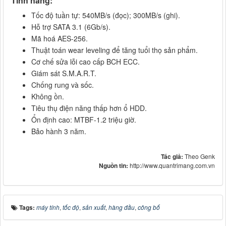
Tính năng:
Tốc độ tuần tự: 540MB/s (đọc); 300MB/s (ghi).
Hỗ trợ SATA 3.1 (6Gb/s).
Mã hoá AES-256.
Thuật toán wear leveling để tăng tuổi thọ sản phẩm.
Cơ chế sửa lỗi cao cấp BCH ECC.
Giám sát S.M.A.R.T.
Chống rung và sốc.
Không ồn.
Tiêu thụ điện năng thấp hơn ổ HDD.
Ổn định cao: MTBF-1.2 triệu giờ.
Bảo hành 3 năm.
Tác giả:
Theo Genk
Nguồn tin:
http://www.quantrimang.com.vn
Tags:
máy tính
,
tốc độ
,
sản xuất
,
hàng đầu
,
công bố