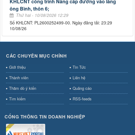
KHLCNT công trình Nâng cấp đường vào làng
ông Bình, thôn 6;
Thứ hai - 10/08/2026 12:29
Số KHLCNT: PL2600252499-00. Ngày đăng tải: 23:29
10/08/26
CÁC CHUYÊN MỤC CHÍNH
Giới thiệu
Tin Tức
Thành viên
Liên hệ
Thăm dò ý kiến
Quảng cáo
Tìm kiếm
RSS-feeds
CỔNG THÔNG TIN DOANH NGHIỆP