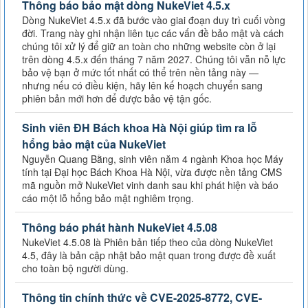
Thông báo bảo mật dòng NukeViet 4.5.x
Dòng NukeViet 4.5.x đã bước vào giai đoạn duy trì cuối vòng
đời. Trang này ghi nhận liên tục các vấn đề bảo mật và cách
chúng tôi xử lý để giữ an toàn cho những website còn ở lại
trên dòng 4.5.x đến tháng 7 năm 2027. Chúng tôi vẫn nỗ lực
bảo vệ bạn ở mức tốt nhất có thể trên nền tảng này —
nhưng nếu có điều kiện, hãy lên kế hoạch chuyển sang
phiên bản mới hơn để được bảo vệ tận gốc.
Sinh viên ĐH Bách khoa Hà Nội giúp tìm ra lỗ
hổng bảo mật của NukeViet
Nguyễn Quang Bằng, sinh viên năm 4 ngành Khoa học Máy
tính tại Đại học Bách Khoa Hà Nội, vừa được nền tảng CMS
mã nguồn mở NukeViet vinh danh sau khi phát hiện và báo
cáo một lỗ hổng bảo mật nghiêm trọng.
Thông báo phát hành NukeViet 4.5.08
NukeViet 4.5.08 là Phiên bản tiếp theo của dòng NukeViet
4.5, đây là bản cập nhật bảo mật quan trong được đề xuất
cho toàn bộ người dùng.
Thông tin chính thức về CVE-2025-8772, CVE-