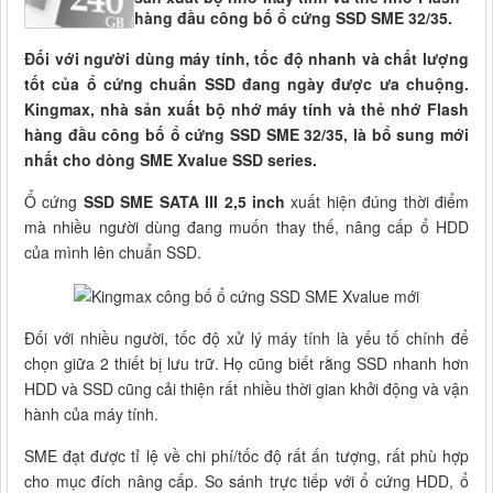
hàng đầu công bố ổ cứng SSD SME 32/35.
Đối với người dùng máy tính, tốc độ nhanh và chất lượng
tốt của ổ cứng chuẩn SSD đang ngày được ưa chuộng.
Kingmax, nhà sản xuất bộ nhớ máy tính và thẻ nhớ Flash
hàng đầu công bố ổ cứng SSD SME 32/35, là bổ sung mới
nhất cho dòng SME Xvalue SSD series.
Ổ cứng
SSD SME SATA III 2,5 inch
xuất hiện đúng thời điểm
mà nhiều người dùng đang muốn thay thế, nâng cấp ổ HDD
của mình lên chuẩn SSD.
Đối với nhiều người, tốc độ xử lý máy tính là yếu tố chính để
chọn giữa 2 thiết bị lưu trữ. Họ cũng biết rằng SSD nhanh hơn
HDD và SSD cũng cải thiện rất nhiều thời gian khởi động và vận
hành của máy tính.
SME đạt được tỉ lệ về chi phí/tốc độ rất ấn tượng, rất phù hợp
cho mục đích nâng cấp. So sánh trực tiếp với ổ cứng HDD, ổ