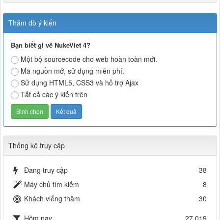
Thăm dò ý kiến
Bạn biết gì về NukeViet 4?
Một bộ sourcecode cho web hoàn toàn mới.
Mã nguồn mở, sử dụng miễn phí.
Sử dụng HTML5, CSS3 và hỗ trợ Ajax
Tất cả các ý kiến trên
Thống kê truy cập
Đang truy cập
38
Máy chủ tìm kiếm
8
Khách viếng thăm
30
Hôm nay
27,019