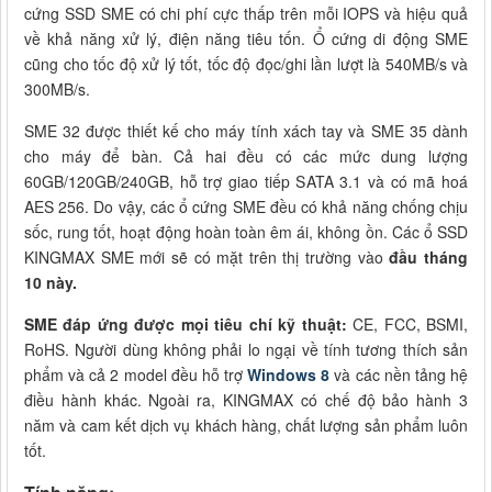
cứng SSD SME có chi phí cực thấp trên mỗi IOPS và hiệu quả
về khả năng xử lý, điện năng tiêu tốn. Ổ cứng di động SME
cũng cho tốc độ xử lý tốt, tốc độ đọc/ghi lần lượt là 540MB/s và
300MB/s.
SME 32 được thiết kế cho máy tính xách tay và SME 35 dành
cho máy để bàn. Cả hai đều có các mức dung lượng
60GB/120GB/240GB, hỗ trợ giao tiếp SATA 3.1 và có mã hoá
AES 256. Do vậy, các ổ cứng SME đều có khả năng chống chịu
sốc, rung tốt, hoạt động hoàn toàn êm ái, không ồn. Các ổ SSD
KINGMAX SME mới sẽ có mặt trên thị trường vào
đầu tháng
10 này.
SME đáp ứng được mọi tiêu chí kỹ thuật:
CE, FCC, BSMI,
RoHS. Người dùng không phải lo ngại về tính tương thích sản
phẩm và cả 2 model đều hỗ trợ
Windows 8
và các nền tảng hệ
điều hành khác. Ngoài ra, KINGMAX có chế độ bảo hành 3
năm và cam kết dịch vụ khách hàng, chất lượng sản phẩm luôn
tốt.