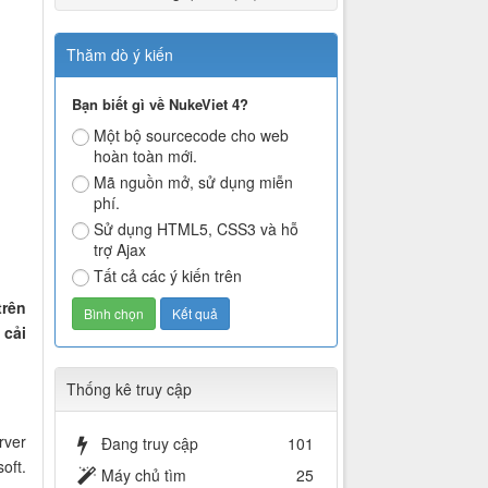
Thăm dò ý kiến
Bạn biết gì về NukeViet 4?
Một bộ sourcecode cho web
hoàn toàn mới.
Mã nguồn mở, sử dụng miễn
phí.
Sử dụng HTML5, CSS3 và hỗ
trợ Ajax
Tất cả các ý kiến trên
trên
 cải
Thống kê truy cập
rver
Đang truy cập
101
oft.
Máy chủ tìm
25