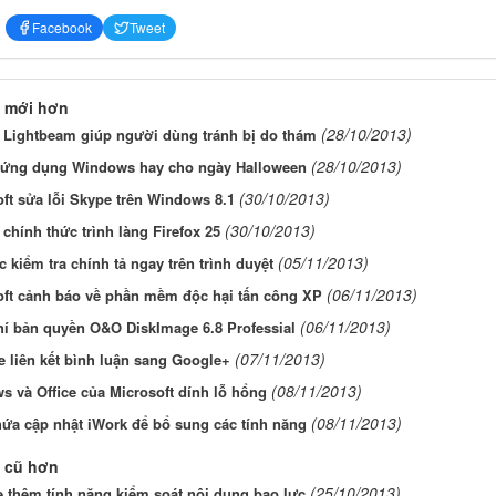
Facebook
Tweet
 mới hơn
(28/10/2013)
 Lightbeam giúp người dùng tránh bị do thám
(28/10/2013)
ứng dụng Windows hay cho ngày Halloween
(30/10/2013)
ft sửa lỗi Skype trên Windows 8.1
(30/10/2013)
 chính thức trình làng Firefox 25
(05/11/2013)
 kiểm tra chính tả ngay trên trình duyệt
(06/11/2013)
oft cảnh báo về phần mềm độc hại tấn công XP
(06/11/2013)
hí bản quyền O&O DiskImage 6.8 Professial
(07/11/2013)
 liên kết bình luận sang Google+
(08/11/2013)
 và Office của Microsoft dính lỗ hổng
(08/11/2013)
ứa cập nhật iWork để bổ sung các tính năng
 cũ hơn
(25/10/2013)
 thêm tính năng kiểm soát nội dung bạo lực