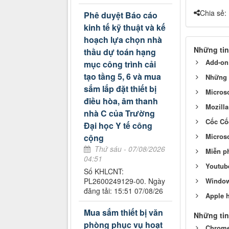
Chia sẻ:
Phê duyệt Báo cáo
kinh tế kỹ thuật và kế
hoạch lựa chọn nhà
Những tin
thầu dự toán hạng
Add-on
mục công trình cải
tạo tầng 5, 6 và mua
Những 
sắm lắp đặt thiết bị
Microso
điều hòa, âm thanh
Mozilla
nhà C của Trường
Cốc Cốc
Đại học Y tế công
Micros
cộng
Thứ sáu - 07/08/2026
Miễn p
04:51
Youtube
Số KHLCNT:
PL2600249129-00. Ngày
Windows
đăng tải: 15:51 07/08/26
Apple h
Mua sắm thiết bị văn
Những tin
phòng phục vụ hoạt
Chrome