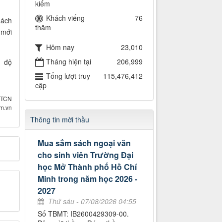
kiếm
Khách viếng
76
hách
thăm
 mới
Hôm nay
23,010
Tháng hiện tại
206,999
ế độ
Tổng lượt truy
115,476,412
cập
TTCN
om.vn
Thông tin mời thầu
Mua sắm sách ngoại văn
cho sinh viên Trường Đại
học Mở Thành phố Hồ Chí
Minh trong năm học 2026 -
2027
Thứ sáu - 07/08/2026 04:55
Số TBMT: IB2600429309-00.