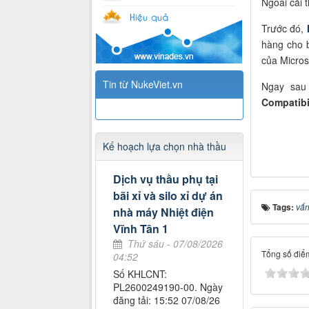
Ngoài cải t
Trước đó,
hàng cho b
của Micros
Tin từ NukeViet.vn
Ngay sau
Compatibi
Kế hoạch lựa chọn nhà thầu
Dịch vụ thầu phụ tại
bãi xỉ và silo xỉ dự án
Tags:
vấn
nhà máy Nhiệt điện
Vĩnh Tân 1
Thứ sáu - 07/08/2026
Tổng số điểm
04:52
Số KHLCNT:
PL2600249190-00. Ngày
đăng tải: 15:52 07/08/26