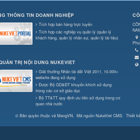
G THÔNG TIN DOANH NGHIỆP
CÔ
Tích hợp bán hàng trực tuyến
CÔN
NA
Tích hợp các nghiệp vụ quản lý (quản lý
khách hàng, quản lý nhân sự, quản lý tài liệu)
Phú
QUẢN TRỊ NỘI DUNG NUKEVIET
Giải thưởng Nhân tài đất Việt 2011, 10.000+
website đang sử dụng
Được Bộ GD&ĐT khuyến khích sử dụng
trong các cơ sở giáo dục
Bộ TT&TT quy định ưu tiên sử dụng trong cơ
quan nhà nước
© Bản quyền thuộc về
MangVN
.
Mã nguồn
NukeViet CMS
.
Thiết k