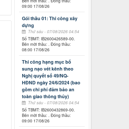
Bên mời thầu: . Đóng thầu:
09:00 17/08/26
Gói thầu 01: Thi công xây
dựng
Thứ sáu - 07/08/2026 04:54
Số TBMT: IB2600426589-00.
Bên mời thầu: . Đóng thầu:
08:00 17/08/26
Thi công hạng mục bổ
sung nạo vét kênh theo
Nghị quyết số 49/NQ-
HĐND ngày 24/6/2024 (bao
gồm chi phí đảm bảo an
toàn giao thông thủy)
Thứ sáu - 07/08/2026 04:54
Số TBMT: IB2600432869-00.
Bên mời thầu: . Đóng thầu:
09:00 17/08/26