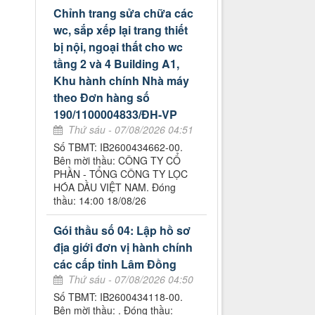
Chỉnh trang sửa chữa các
wc, sắp xếp lại trang thiết
bị nội, ngoại thất cho wc
tầng 2 và 4 Building A1,
Khu hành chính Nhà máy
theo Đơn hàng số
190/1100004833/ĐH-VP
Thứ sáu - 07/08/2026 04:51
Số TBMT: IB2600434662-00.
Bên mời thầu: CÔNG TY CỔ
PHẦN - TỔNG CÔNG TY LỌC
HÓA DẦU VIỆT NAM. Đóng
thầu: 14:00 18/08/26
Gói thầu số 04: Lập hồ sơ
địa giới đơn vị hành chính
các cấp tỉnh Lâm Đồng
Thứ sáu - 07/08/2026 04:50
Số TBMT: IB2600434118-00.
Bên mời thầu: . Đóng thầu: