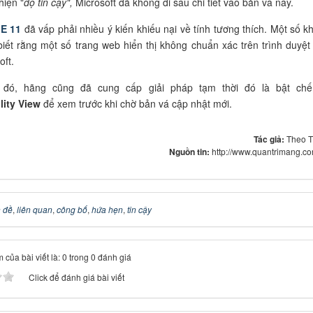
hiện "
độ tin cậy",
Microsoft đã không đi sâu chi tiết vào bản vá này.
IE 11
đã vấp phải nhiều ý kiến khiếu nại về tính tương thích. Một số k
iết rằng một số trang web hiển thị không chuẩn xác trên trình duyệt
oft.
 đó, hãng cũng đã cung cấp giải pháp tạm thời đó là bật ch
lity View
để xem trước khi chờ bản vá cập nhật mới.
Tác giả:
Theo 
Nguồn tin:
http://www.quantrimang.c
 đề
,
liên quan
,
công bố
,
hứa hẹn
,
tin cậy
 của bài viết là: 0 trong 0 đánh giá
Click để đánh giá bài viết