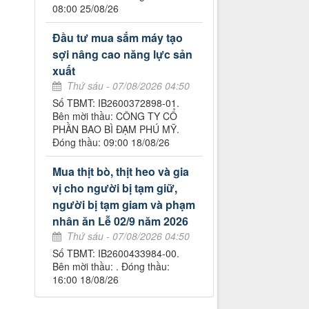
08:00 25/08/26
Đầu tư mua sắm máy tạo
sợi nâng cao năng lực sản
xuất
Thứ sáu - 07/08/2026 04:50
Số TBMT: IB2600372898-01.
Bên mời thầu: CÔNG TY CỔ
PHẦN BAO BÌ ĐẠM PHÚ MỸ.
Đóng thầu: 09:00 18/08/26
Mua thịt bò, thịt heo và gia
vị cho người bị tạm giữ,
người bị tạm giam và phạm
nhân ăn Lễ 02/9 năm 2026
Thứ sáu - 07/08/2026 04:50
Số TBMT: IB2600433984-00.
Bên mời thầu: . Đóng thầu:
16:00 18/08/26