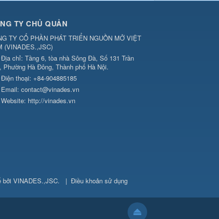
NG TY CHỦ QUẢN
G TY CỔ PHẦN PHÁT TRIỂN NGUỒN MỞ VIỆT
M
(
VINADES.,JSC
)
Địa chỉ:
Tầng 6, tòa nhà Sông Đà, Số 131 Trần
, Phường Hà Đông, Thành phố Hà Nội.
Điện thoại:
+84-904885185
Email:
contact@vinades.vn
Website:
http://vinades.vn
ế bởi
VINADES.,JSC
.
|
Điều khoản sử dụng