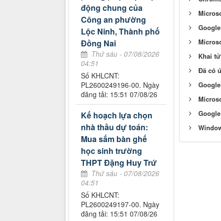
động chung của
Micros
Công an phường
Google 
Lộc Ninh, Thành phố
Micros
Đồng Nai
Thứ sáu - 07/08/2026
Khai tử
04:51
Đã có 
Số KHLCNT:
PL2600249196-00. Ngày
Google
đăng tải: 15:51 07/08/26
Microso
Google
Kế hoạch lựa chọn
nhà thầu dự toán:
Window
Mua sắm bàn ghế
học sinh trường
THPT Đặng Huy Trứ
Thứ sáu - 07/08/2026
04:51
Số KHLCNT:
PL2600249197-00. Ngày
đăng tải: 15:51 07/08/26