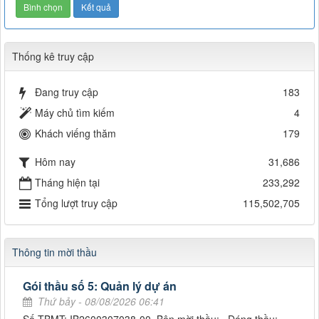
Thống kê truy cập
Đang truy cập
183
Máy chủ tìm kiếm
4
Khách viếng thăm
179
Hôm nay
31,686
Tháng hiện tại
233,292
Tổng lượt truy cập
115,502,705
Thông tin mời thầu
Gói thầu số 5: Quản lý dự án
Thứ bảy - 08/08/2026 06:41
Số TBMT: IB2600307038-00. Bên mời thầu: . Đóng thầu: