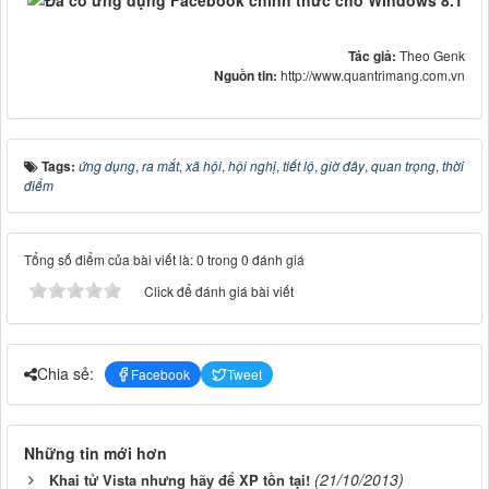
Tác giả:
Theo Genk
Nguồn tin:
http://www.quantrimang.com.vn
Tags:
ứng dụng
,
ra mắt
,
xã hội
,
hội nghị
,
tiết lộ
,
giờ đây
,
quan trọng
,
thời
điểm
Tổng số điểm của bài viết là: 0 trong 0 đánh giá
Click để đánh giá bài viết
Chia sẻ:
Facebook
Tweet
Những tin mới hơn
(21/10/2013)
Khai tử Vista nhưng hãy để XP tồn tại!