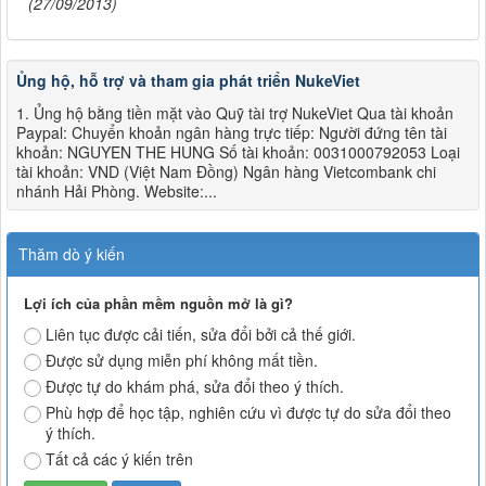
(27/09/2013)
Ủng hộ, hỗ trợ và tham gia phát triển NukeViet
1. Ủng hộ bằng tiền mặt vào Quỹ tài trợ NukeViet Qua tài khoản
Paypal: Chuyển khoản ngân hàng trực tiếp: Người đứng tên tài
khoản: NGUYEN THE HUNG Số tài khoản: 0031000792053 Loại
tài khoản: VND (Việt Nam Đồng) Ngân hàng Vietcombank chi
nhánh Hải Phòng. Website:...
Thăm dò ý kiến
Lợi ích của phần mềm nguồn mở là gì?
Liên tục được cải tiến, sửa đổi bởi cả thế giới.
Được sử dụng miễn phí không mất tiền.
Được tự do khám phá, sửa đổi theo ý thích.
Phù hợp để học tập, nghiên cứu vì được tự do sửa đổi theo
ý thích.
Tất cả các ý kiến trên