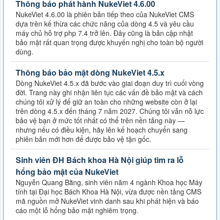
Thông báo phát hành NukeViet 4.6.00
NukeViet 4.6.00 là phiên bản tiếp theo của NukeViet CMS
dựa trên kế thừa các chức năng của dòng 4.5 và yêu cầu
máy chủ hỗ trợ php 7.4 trở lên. Đây cũng là bản cập nhật
bảo mật rất quan trọng được khuyến nghị cho toàn bộ người
dùng.
Thông báo bảo mật dòng NukeViet 4.5.x
Dòng NukeViet 4.5.x đã bước vào giai đoạn duy trì cuối vòng
đời. Trang này ghi nhận liên tục các vấn đề bảo mật và cách
chúng tôi xử lý để giữ an toàn cho những website còn ở lại
trên dòng 4.5.x đến tháng 7 năm 2027. Chúng tôi vẫn nỗ lực
bảo vệ bạn ở mức tốt nhất có thể trên nền tảng này —
nhưng nếu có điều kiện, hãy lên kế hoạch chuyển sang
phiên bản mới hơn để được bảo vệ tận gốc.
Sinh viên ĐH Bách khoa Hà Nội giúp tìm ra lỗ
hổng bảo mật của NukeViet
Nguyễn Quang Bằng, sinh viên năm 4 ngành Khoa học Máy
tính tại Đại học Bách Khoa Hà Nội, vừa được nền tảng CMS
mã nguồn mở NukeViet vinh danh sau khi phát hiện và báo
cáo một lỗ hổng bảo mật nghiêm trọng.