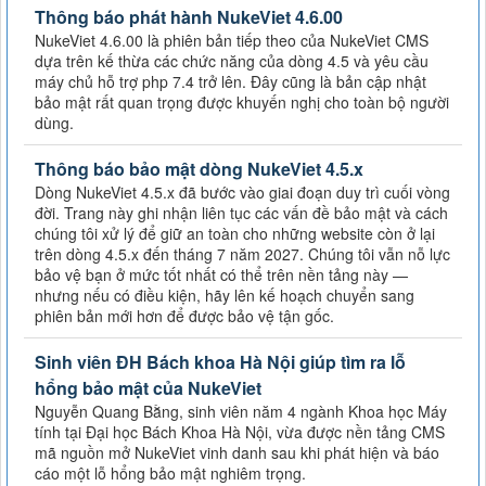
Thông báo phát hành NukeViet 4.6.00
NukeViet 4.6.00 là phiên bản tiếp theo của NukeViet CMS
dựa trên kế thừa các chức năng của dòng 4.5 và yêu cầu
máy chủ hỗ trợ php 7.4 trở lên. Đây cũng là bản cập nhật
bảo mật rất quan trọng được khuyến nghị cho toàn bộ người
dùng.
Thông báo bảo mật dòng NukeViet 4.5.x
Dòng NukeViet 4.5.x đã bước vào giai đoạn duy trì cuối vòng
đời. Trang này ghi nhận liên tục các vấn đề bảo mật và cách
chúng tôi xử lý để giữ an toàn cho những website còn ở lại
trên dòng 4.5.x đến tháng 7 năm 2027. Chúng tôi vẫn nỗ lực
bảo vệ bạn ở mức tốt nhất có thể trên nền tảng này —
nhưng nếu có điều kiện, hãy lên kế hoạch chuyển sang
phiên bản mới hơn để được bảo vệ tận gốc.
Sinh viên ĐH Bách khoa Hà Nội giúp tìm ra lỗ
hổng bảo mật của NukeViet
Nguyễn Quang Bằng, sinh viên năm 4 ngành Khoa học Máy
tính tại Đại học Bách Khoa Hà Nội, vừa được nền tảng CMS
mã nguồn mở NukeViet vinh danh sau khi phát hiện và báo
cáo một lỗ hổng bảo mật nghiêm trọng.