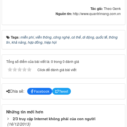
Tác giả:
Theo Genk
Nguồn tin:
http://www.quantrimang.com.vn
Tags:
miễn phí
,
viễn thông
,
công nghệ
,
có thể
,
di động
,
quốc tế
,
thông
tin
,
khả năng
,
hợp đồng
,
hiệp hội
Tổng số điểm của bài viết là: 0 trong 0 đánh giá
Click để đánh giá bài viết
Chia sẻ:
Facebook
Tweet
Những tin mới hơn
2/3 truy cập Internet không phải của con người
(16/12/2013)