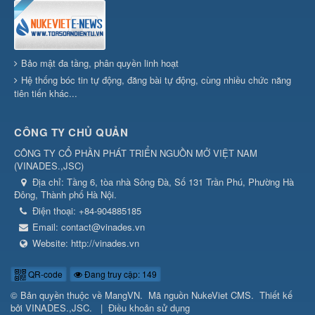
Bảo mật đa tầng, phân quyền linh hoạt
Hệ thống bóc tin tự động, đăng bài tự động, cùng nhiều chức năng
tiên tiến khác...
CÔNG TY CHỦ QUẢN
CÔNG TY CỔ PHẦN PHÁT TRIỂN NGUỒN MỞ VIỆT NAM
(
VINADES.,JSC
)
Địa chỉ:
Tầng 6, tòa nhà Sông Đà, Số 131 Trần Phú, Phường Hà
Đông, Thành phố Hà Nội.
Điện thoại:
+84-904885185
Email:
contact@vinades.vn
Website:
http://vinades.vn
QR-code
Đang truy cập: 149
© Bản quyền thuộc về
MangVN
.
Mã nguồn
NukeViet CMS
.
Thiết kế
bởi
VINADES.,JSC
.
|
Điều khoản sử dụng