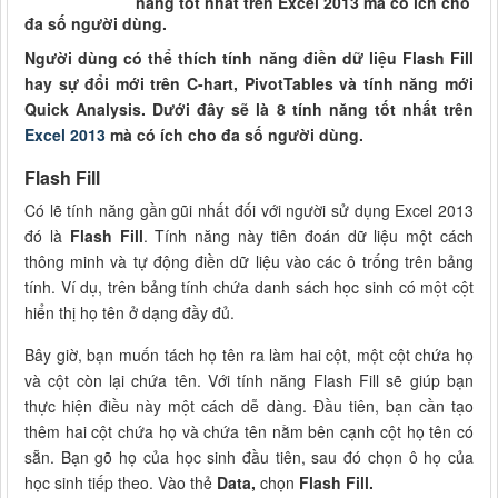
năng tốt nhất trên Excel 2013 mà có ích cho
đa số người dùng.
Người dùng có thể thích tính năng điền dữ liệu Flash Fill
hay sự đổi mới trên C-hart, PivotTables và tính năng mới
Quick Analysis. Dưới đây sẽ là 8 tính năng tốt nhất trên
Excel 2013
mà có ích cho đa số người dùng.
Flash Fill
Có lẽ tính năng gần gũi nhất đối với người sử dụng Excel 2013
đó là
Flash Fill
. Tính năng này tiên đoán dữ liệu một cách
thông minh và tự động điền dữ liệu vào các ô trống trên bảng
tính. Ví dụ, trên bảng tính chứa danh sách học sinh có một cột
hiển thị họ tên ở dạng đầy đủ.
Bây giờ, bạn muốn tách họ tên ra làm hai cột, một cột chứa họ
và cột còn lại chứa tên. Với tính năng Flash Fill sẽ giúp bạn
thực hiện điều này một cách dễ dàng. Đầu tiên, bạn cần tạo
thêm hai cột chứa họ và chứa tên nằm bên cạnh cột họ tên có
sẵn. Bạn gõ họ của học sinh đầu tiên, sau đó chọn ô họ của
học sinh tiếp theo. Vào thẻ
Data,
chọn
Flash Fill.