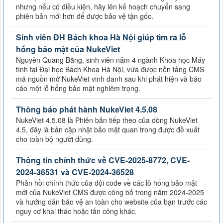
nhưng nếu có điều kiện, hãy lên kế hoạch chuyển sang
phiên bản mới hơn để được bảo vệ tận gốc.
Sinh viên ĐH Bách khoa Hà Nội giúp tìm ra lỗ
hổng bảo mật của NukeViet
Nguyễn Quang Bằng, sinh viên năm 4 ngành Khoa học Máy
tính tại Đại học Bách Khoa Hà Nội, vừa được nền tảng CMS
mã nguồn mở NukeViet vinh danh sau khi phát hiện và báo
cáo một lỗ hổng bảo mật nghiêm trọng.
Thông báo phát hành NukeViet 4.5.08
NukeViet 4.5.08 là Phiên bản tiếp theo của dòng NukeViet
4.5, đây là bản cập nhật bảo mật quan trong được đề xuất
cho toàn bộ người dùng.
Thông tin chính thức về CVE-2025-8772, CVE-
2024-36531 và CVE-2024-36528
Phản hồi chính thức của đội code về các lỗ hổng bảo mật
mới của NukeViet CMS được công bố trong năm 2024-2025
và hướng dẫn bảo vệ an toàn cho website của bạn trước các
nguy cơ khai thác hoặc tấn công khác.