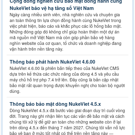
Cộng đồng nghiên cứu bảo mật đồng hành cùng
NukeViet bảo vệ hạ tầng số Việt Nam
Ngày càng nhiều sinh viên, nhà nghiên cứu và chuyên gia
an toàn thông tin lựa chọn đồng hành cùng NukeViet trong
việc phát hiện, báo cáo và khắc phục các lỗ hổng bảo mật.
Những đóng góp đó không chỉ giúp hoàn thiện một dự án
mã nguồn mở Việt Nam mà còn góp phần bảo vệ hàng
nghìn website của cơ quan, tổ chức và doanh nghiệp đang
vận hành trên nền tảng này.
Thông báo phát hành NukeViet 4.6.00
NukeViet 4.6.00 là phiên bản tiếp theo của NukeViet CMS
dựa trên kế thừa các chức năng của dòng 4.5 và yêu cầu
máy chủ hỗ trợ php 7.4 trở lên. Đây cũng là bản cập nhật
bảo mật rất quan trọng được khuyến nghị cho toàn bộ người
dùng.
Thông báo bảo mật dòng NukeViet 4.5.x
Dòng NukeViet 4.5.x đã bước vào giai đoạn duy trì cuối vòng
đời. Trang này ghi nhận liên tục các vấn đề bảo mật và cách
chúng tôi xử lý để giữ an toàn cho những website còn ở lại
trên dòng 4.5.x đến tháng 7 năm 2027. Chúng tôi vẫn nỗ lực
bảo vệ bạn ở mức tốt nhất có thể trên nền tảng này —