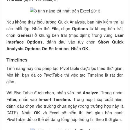
Nếu không thấy biểu tượng Quick Analysis, bạn hãy kiểm tra lại
các thiết lập: Nhấn thẻ
File,
chọn
Options
từ khung bên trái;
chọn
General
ở khung bên trái (mặc định); trong vùng
User
Interface Options
, đánh dấu vào tùy chọn
Show Quick
Analysis Options On Se-lection
. Nhấn
OK.
Timelines
Tính năng này cho phép tạo PivotTable được lọc theo thời gian.
Một khi bạn đã có PivotTable thì việc tạo Timeline là rất đơn
giản.
Với PivotTable được chọn, nhấn vào thẻ
Analyze
. Trong nhóm
Filter,
nhấn vào
In-sert Timeline.
Trong hộp thoại xuất hiện,
đánh dấu chọn vào trường chứa ngày (trong trường hợp này là
DATE). Nhấn
OK
và Excel sẽ hiển thị thời gian bên cạnh
PivotTable để có thể dễ dàng tổng hợp thông tin theo thời gian.