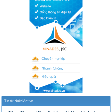
Tin từ NukeViet.vn