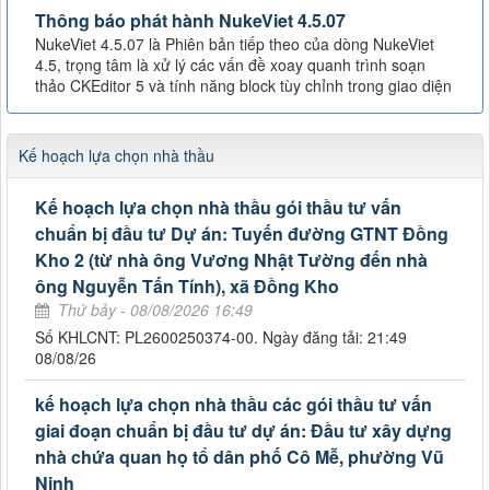
Thông báo phát hành NukeViet 4.5.07
NukeViet 4.5.07 là Phiên bản tiếp theo của dòng NukeViet
4.5, trọng tâm là xử lý các vấn đề xoay quanh trình soạn
thảo CKEditor 5 và tính năng block tùy chỉnh trong giao diện
Kế hoạch lựa chọn nhà thầu
Kế hoạch lựa chọn nhà thầu gói thầu tư vấn
chuẩn bị đầu tư Dự án: Tuyến đường GTNT Đồng
Kho 2 (từ nhà ông Vương Nhật Tường đến nhà
ông Nguyễn Tấn Tính), xã Đồng Kho
Thứ bảy - 08/08/2026 16:49
Số KHLCNT: PL2600250374-00. Ngày đăng tải: 21:49
08/08/26
kế hoạch lựa chọn nhà thầu các gói thầu tư vấn
giai đoạn chuẩn bị đầu tư dự án: Đầu tư xây dựng
nhà chứa quan họ tổ dân phố Cô Mễ, phường Vũ
Ninh