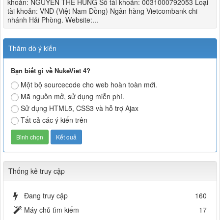
khoản: NGUYEN THE HUNG Số tài khoản: 0031000792053 Loại
tài khoản: VND (Việt Nam Đồng) Ngân hàng Vietcombank chi
nhánh Hải Phòng. Website:...
Thăm dò ý kiến
Bạn biết gì về NukeViet 4?
Một bộ sourcecode cho web hoàn toàn mới.
Mã nguồn mở, sử dụng miễn phí.
Sử dụng HTML5, CSS3 và hỗ trợ Ajax
Tất cả các ý kiến trên
Thống kê truy cập
Đang truy cập
160
Máy chủ tìm kiếm
17