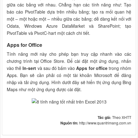
giữa các bảng với nhau. Chẳng hạn các tính năng như: Tạo
báo cáo PivotTable dựa trên nhiều bảng; tạo ra mối quan hệ
một – một hoặc một – nhiều giữa các bảng; dễ dàng kết nối với
Odata, Windows Azure DataMarket và SharePoint; tạo
PivotTable và PivotC-hart một cách chi tiết.
Apps for Office
Tính năng mới này cho phép bạn truy cập nhanh vào các
chương trình tại Office Store. Để cài đặt một ứng dụng, nhấn
vào thẻ
In-sert
và sau đó bấm vào
Apps for office
trong nhóm
Apps. Bạn sẽ cần phải có một tài khoản Microsoft để đăng
nhập và tải ứng dụng. Hình dưới đây sẽ hiển thị ứng dụng Bing
Maps như một ứng dụng được cài đặt.
Tác giả:
Theo XHTT
Nguồn tin:
http://www.quantrimang.com.vn