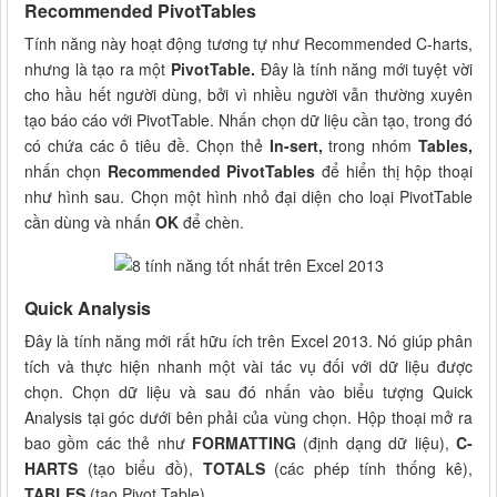
Recommended PivotTables
Tính năng này hoạt động tương tự như Recommended C-harts,
nhưng là tạo ra một
PivotTable.
Đây là tính năng mới tuyệt vời
cho hầu hết người dùng, bởi vì nhiều người vẫn thường xuyên
tạo báo cáo với PivotTable. Nhấn chọn dữ liệu cần tạo, trong đó
có chứa các ô tiêu đề. Chọn thẻ
In-sert,
trong nhóm
Tables,
nhấn chọn
Recommended PivotTables
để hiển thị hộp thoại
như hình sau. Chọn một hình nhỏ đại diện cho loại PivotTable
cần dùng và nhấn
OK
để chèn.
Quick Analysis
Đây là tính năng mới rất hữu ích trên Excel 2013. Nó giúp phân
tích và thực hiện nhanh một vài tác vụ đối với dữ liệu được
chọn. Chọn dữ liệu và sau đó nhấn vào biểu tượng Quick
Analysis tại góc dưới bên phải của vùng chọn. Hộp thoại mở ra
bao gồm các thẻ như
FORMATTING
(định dạng dữ liệu),
C-
HARTS
(tạo biểu đồ),
TOTALS
(các phép tính thống kê),
TABLES
(tạo Pivot Table)…