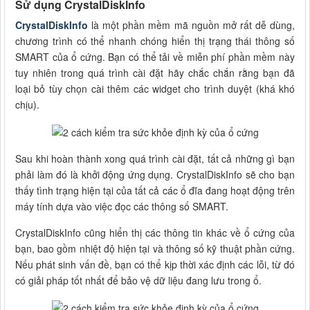
Sử dụng CrystalDiskInfo
CrystalDiskInfo
là một phần mềm mã nguồn mở rất dễ dùng,
chương trình có thể nhanh chóng hiển thị trạng thái thông số
SMART của ổ cứng. Bạn có thể tải về miễn phí phần mềm này
tuy nhiên trong quá trình cài đặt hãy chắc chắn rằng bạn đã
loại bỏ tùy chọn cài thêm các widget cho trình duyệt (khá khó
chịu).
Sau khi hoàn thành xong quá trình cài đặt, tất cả những gì bạn
phải làm đó là khởi động ứng dụng. CrystalDiskInfo sẽ cho bạn
thấy tình trạng hiện tại của tất cả các ổ đĩa đang hoạt động trên
máy tính dựa vào việc đọc các thông số SMART.
CrystalDiskInfo cũng hiển thị các thông tin khác về ổ cứng của
bạn, bao gồm nhiệt độ hiện tại và thông số kỹ thuật phần cứng.
Nếu phát sinh vấn đề, bạn có thể kịp thời xác định các lỗi, từ đó
có giải pháp tốt nhất để bảo vệ dữ liệu đang lưu trong ổ.