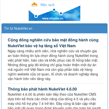
Tin từ NukeViet.vn
Cộng đồng nghiên cứu bảo mật đồng hành cùng
NukeViet bảo vệ hạ tầng số Việt Nam
Ngày càng nhiều sinh viên, nhà nghiên cứu và chuyên gia
an toàn thông tin lựa chọn đồng hành cùng NukeViet trong
việc phát hiện, báo cáo và khắc phục các lỗ hổng bảo mật.
Những đóng góp đó không chỉ giúp hoàn thiện một dự án
mã nguồn mở Việt Nam mà còn góp phần bảo vệ hàng
nghìn website của cơ quan, tổ chức và doanh nghiệp đang
vận hành trên nền tảng này.
Thông báo phát hành NukeViet 4.6.00
NukeViet 4.6.00 là phiên bản tiếp theo của NukeViet CMS
dựa trên kế thừa các chức năng của dòng 4.5 và yêu cầu
máy chủ hỗ trợ php 7.4 trở lên. Đây cũng là bản cập nhật
bảo mật rất quan trọng được khuyến nghị cho toàn bộ người