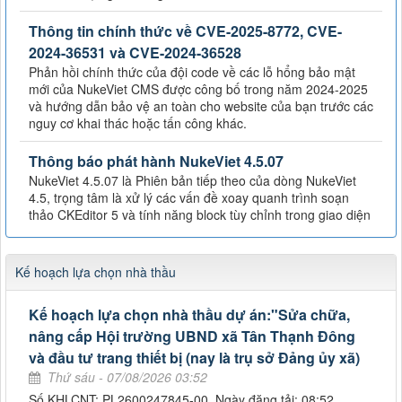
Thông tin chính thức về CVE-2025-8772, CVE-
2024-36531 và CVE-2024-36528
Phản hồi chính thức của đội code về các lỗ hổng bảo mật
mới của NukeViet CMS được công bố trong năm 2024-2025
và hướng dẫn bảo vệ an toàn cho website của bạn trước các
nguy cơ khai thác hoặc tấn công khác.
Thông báo phát hành NukeViet 4.5.07
NukeViet 4.5.07 là Phiên bản tiếp theo của dòng NukeViet
4.5, trọng tâm là xử lý các vấn đề xoay quanh trình soạn
thảo CKEditor 5 và tính năng block tùy chỉnh trong giao diện
Kế hoạch lựa chọn nhà thầu
Kế hoạch lựa chọn nhà thầu dự án:"Sửa chữa,
nâng cấp Hội trường UBND xã Tân Thạnh Đông
và đầu tư trang thiết bị (nay là trụ sở Đảng ủy xã)
Thứ sáu - 07/08/2026 03:52
Số KHLCNT: PL2600247845-00. Ngày đăng tải: 08:52