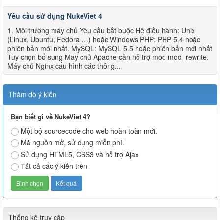
Yêu cầu sử dụng NukeViet 4
1. Môi trường máy chủ Yêu cầu bắt buộc Hệ điều hành: Unix
(Linux, Ubuntu, Fedora …) hoặc Windows PHP: PHP 5.4 hoặc
phiên bản mới nhất. MySQL: MySQL 5.5 hoặc phiên bản mới nhất
Tùy chọn bổ sung Máy chủ Apache cần hỗ trợ mod mod_rewrite.
Máy chủ Nginx cấu hình các thông...
Thăm dò ý kiến
Bạn biết gì về NukeViet 4?
Một bộ sourcecode cho web hoàn toàn mới.
Mã nguồn mở, sử dụng miễn phí.
Sử dụng HTML5, CSS3 và hỗ trợ Ajax
Tất cả các ý kiến trên
Thống kê truy cập