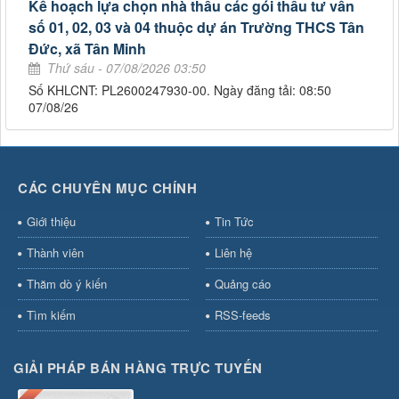
Kế hoạch lựa chọn nhà thầu các gói thầu tư vấn
số 01, 02, 03 và 04 thuộc dự án Trường THCS Tân
Đức, xã Tân Minh
Thứ sáu - 07/08/2026 03:50
Số KHLCNT: PL2600247930-00. Ngày đăng tải: 08:50
07/08/26
CÁC CHUYÊN MỤC CHÍNH
Giới thiệu
Tin Tức
Thành viên
Liên hệ
Thăm dò ý kiến
Quảng cáo
Tìm kiếm
RSS-feeds
GIẢI PHÁP BÁN HÀNG TRỰC TUYẾN