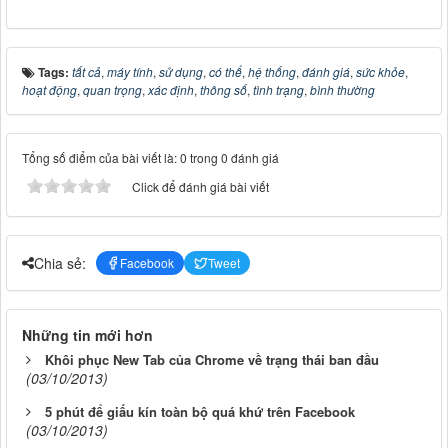
Tags:
tất cả
,
máy tính
,
sử dụng
,
có thể
,
hệ thống
,
đánh giá
,
sức khỏe
,
hoạt động
,
quan trọng
,
xác định
,
thông số
,
tình trạng
,
bình thường
Tổng số điểm của bài viết là: 0 trong 0 đánh giá
Click để đánh giá bài viết
Chia sẻ:
Facebook
Tweet
Những tin mới hơn
Khôi phục New Tab của Chrome về trạng thái ban đầu
(03/10/2013)
5 phút để giấu kín toàn bộ quá khứ trên Facebook
(03/10/2013)