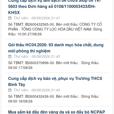
Cung cấp dịch vụ làm sạch bể chứa Slop oil TK-
5603 theo Đơn hàng số 0108/1100003433/ĐH-
KHSX
Thứ năm - 06/08/2026 21:47
Số TBMT: IB2600432565-00. Bên mời thầu: CÔNG TY CỔ
PHẦN - TỔNG CÔNG TY LỌC HÓA DẦU VIỆT NAM. Đóng
thầu: 10:00 27/08/26
Gói thầu HC04.2026: 93 danh mục hóa chất, dung
môi phòng thí nghiệm
Thứ năm - 06/08/2026 21:45
Số TBMT: IB2600370896-00. Bên mời thầu: . Đóng thầu:
09:00 17/08/26
Cung cấp dịch vụ bảo vệ, phục vụ Trường THCS
Bình Tây
Thứ năm - 06/08/2026 21:45
Số TBMT: IB2600432436-00. Bên mời thầu: . Đóng thầu:
09:00 18/08/26
Mua sắm kệ đẩy đèn vàng da và xe đẩy bộ NCPAP