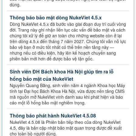
dùng.
Thông báo bảo mật dòng NukeViet 4.5.x
Dòng NukeViet 4.5.x đã bước vào giai đoạn duy trì cuối vòng
đời. Trang này ghi nhận liên tục các vấn đề bảo mật và cách
chúng tôi xử lý để giữ an toàn cho những website còn ở lại
trên dòng 4.5.x đến tháng 7 năm 2027. Chúng tôi vẫn nỗ lực
bảo vệ bạn ở mức tốt nhất có thể trên nền tảng này —
nhưng nếu có điều kiện, hãy lên kế hoạch chuyển sang
phiên bản mới hơn để được bảo vệ tận gốc.
Sinh viên ĐH Bách khoa Hà Nội giúp tìm ra lỗ
hổng bảo mật của NukeViet
Nguyễn Quang Bằng, sinh viên năm 4 ngành Khoa học Máy
tính tại Đại học Bách Khoa Hà Nội, vừa được nền tảng CMS
mã nguồn mở NukeViet vinh danh sau khi phát hiện và báo
cáo một lỗ hổng bảo mật nghiêm trọng.
Thông báo phát hành NukeViet 4.5.08
NukeViet 4.5.08 là Phiên bản tiếp theo của dòng NukeViet
4.5, đây là bản cập nhật bảo mật quan trong được đề xuất
cho toàn bộ người dùng.