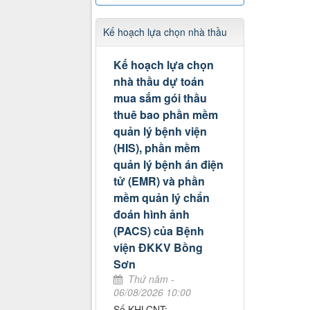
Kế hoạch lựa chọn nhà thầu
Kế hoạch lựa chọn
nhà thầu dự toán
mua sắm gói thầu
thuê bao phần mềm
quản lý bệnh viện
(HIS), phần mềm
quản lý bệnh án điện
tử (EMR) và phần
mềm quản lý chẩn
đoán hình ảnh
(PACS) của Bệnh
viện ĐKKV Bồng
Sơn
Thứ năm -
06/08/2026 10:00
Số KHLCNT: