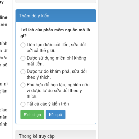
ay
Thăm dò ý kiến
line
trên
Lợi ích của phần mềm nguồn mở là
gì?
tính
Liên tục được cải tiến, sửa đổi
à dĩ
bởi cả thế giới.
chưa
Được sử dụng miễn phí không
mất tiền.
h sẽ
Được tự do khám phá, sửa đổi
theo ý thích.
g gì
Phù hợp để học tập, nghiên cứu
vì được tự do sửa đổi theo ý
giản
thích.
Tất cả các ý kiến trên
giao
 màn
hình
Thống kê truy cập