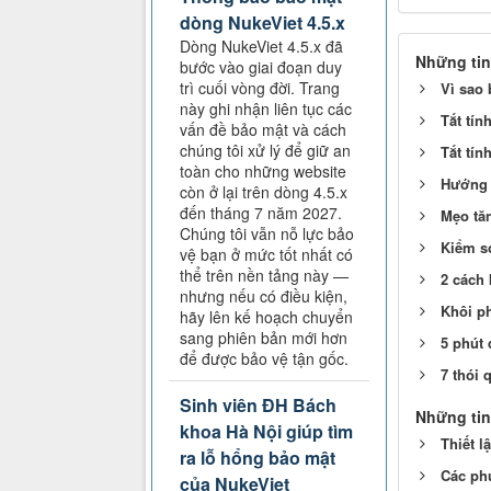
dòng NukeViet 4.5.x
Dòng NukeViet 4.5.x đã
Những tin
bước vào giai đoạn duy
trì cuối vòng đời. Trang
Vì sao 
này ghi nhận liên tục các
Tắt tín
vấn đề bảo mật và cách
chúng tôi xử lý để giữ an
Tắt tín
toàn cho những website
Hướng 
còn ở lại trên dòng 4.5.x
đến tháng 7 năm 2027.
Mẹo tă
Chúng tôi vẫn nỗ lực bảo
Kiểm s
vệ bạn ở mức tốt nhất có
thể trên nền tảng này —
2 cách 
nhưng nếu có điều kiện,
Khôi p
hãy lên kế hoạch chuyển
sang phiên bản mới hơn
5 phút 
để được bảo vệ tận gốc.
7 thói 
Sinh viên ĐH Bách
Những tin
khoa Hà Nội giúp tìm
Thiết l
ra lỗ hổng bảo mật
Các ph
của NukeViet