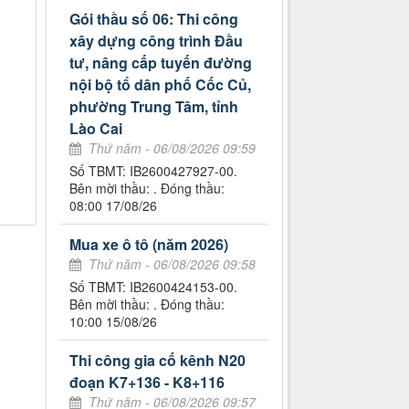
Gói thầu số 06: Thi công
xây dựng công trình Đầu
tư, nâng cấp tuyến đường
nội bộ tổ dân phố Cốc Củ,
phường Trung Tâm, tỉnh
Lào Cai
Thứ năm - 06/08/2026 09:59
Số TBMT: IB2600427927-00.
Bên mời thầu: . Đóng thầu:
08:00 17/08/26
Mua xe ô tô (năm 2026)
Thứ năm - 06/08/2026 09:58
Số TBMT: IB2600424153-00.
Bên mời thầu: . Đóng thầu:
10:00 15/08/26
Thi công gia cố kênh N20
đoạn K7+136 - K8+116
Thứ năm - 06/08/2026 09:57