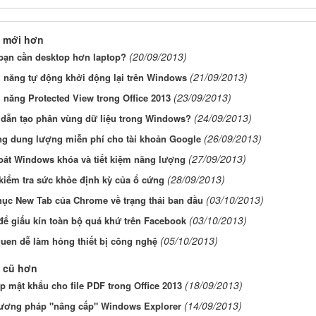
 mới hơn
(20/09/2013)
bạn cần desktop hơn laptop?
(21/09/2013)
h năng tự động khởi động lại trên Windows
(23/09/2013)
h năng Protected View trong Office 2013
(24/09/2013)
dẫn tạo phân vùng dữ liệu trong Windows?
(26/09/2013)
ng dung lượng miễn phí cho tài khoản Google
(27/09/2013)
oát Windows khóa và tiết kiệm năng lượng
(28/09/2013)
kiểm tra sức khỏe định kỳ của ổ cứng
(03/10/2013)
hục New Tab của Chrome về trạng thái ban đầu
(03/10/2013)
để giấu kín toàn bộ quá khứ trên Facebook
(05/10/2013)
quen dễ làm hỏng thiết bị công nghệ
 cũ hơn
(18/09/2013)
ập mật khẩu cho file PDF trong Office 2013
(14/09/2013)
ương pháp "nâng cấp" Windows Explorer