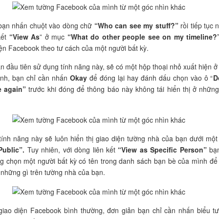
 bạn nhấn chuột vào dòng chữ
“Who can see my stuff?”
rồi tiếp tục 
kết
“View As
” ở mục
“What do other people see on my timeline?
ện Facebook theo tư cách của một người bất kỳ.
n đầu tiên sử dụng tính năng này, sẽ có một hộp thoại nhỏ xuất hiện ở
ình, bạn chỉ cần nhấn
Okay
để đóng lại hay đánh dấu chọn vào ô “
D
 again”
trước khi đóng để thông báo này không tái hiển thị ở những
tính năng này sẽ luôn hiển thị giao diện tường nhà của bạn dưới một
ublic”.
Tuy nhiên, với dòng liên kết
“View as Specific Person”
bạn
g chọn một người bất kỳ có tên trong danh sách bạn bè của mình để 
 những gì trên tường nhà của bạn.
 giao diện Facebook bình thường, đơn giản bạn chỉ cần nhấn biểu t