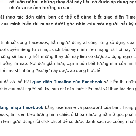
sẽ luôn tự hỏi, những thay đổi này liệu có được áp dụng ng
chưa và sẽ ảnh hưởng ra sao.
ài thao tác đơn giản, bạn có thể dễ dàng biết giao diện Time
của mình hiển thị ra sao dưới góc nhìn của một người bất kỳ 
 trình sử dụng Facebook, hẳn người dùng ai cũng từng sử dụng qua 
đổi quyền riêng tư vì mục đích bảo vệ mình trên mạng xã hội này. V
 cũng sẽ luôn tự hỏi, những thay đổi này liệu có được áp dụng ngay 
 hưởng ra sao. Nói đơn giản hơn, bạn muốn biết tường nhà của mìn
thế nào khi những
“luật lệ”
này được áp dụng thực tế.
à để có thể biết
giao diện Timeline của Facebook
sẽ hiển thị nhữn
nhìn của một người bất kỳ, bạn chỉ cần thực hiện một vài thao tác đơn 
đăng nhập Facebook
bằng username và password của bạn. Trong 
book, tìm đến biểu tượng hình chiếc ổ khóa (thường nằm ở góc phải
n tên người dùng) rồi click chuột để có được danh sách xổ xuống như 