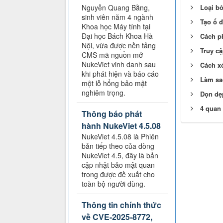
Loại bỏ
Nguyễn Quang Bằng,
sinh viên năm 4 ngành
Tạo ổ 
Khoa học Máy tính tại
Đại học Bách Khoa Hà
Cách ph
Nội, vừa được nền tảng
Truy c
CMS mã nguồn mở
NukeViet vinh danh sau
Cách xó
khi phát hiện và báo cáo
Làm sao
một lỗ hổng bảo mật
nghiêm trọng.
Dọn dẹp
4 quan
Thông báo phát
hành NukeViet 4.5.08
NukeViet 4.5.08 là Phiên
bản tiếp theo của dòng
NukeViet 4.5, đây là bản
cập nhật bảo mật quan
trong được đề xuất cho
toàn bộ người dùng.
Thông tin chính thức
về CVE-2025-8772,