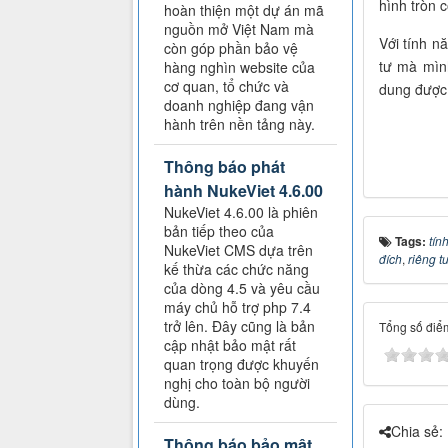
hình tròn 
hoàn thiện một dự án mã
nguồn mở Việt Nam mà
Với tính n
còn góp phần bảo vệ
tư mà mìn
hàng nghìn website của
cơ quan, tổ chức và
dung được 
doanh nghiệp đang vận
hành trên nền tảng này.
Thông báo phát
hành NukeViet 4.6.00
NukeViet 4.6.00 là phiên
bản tiếp theo của
Tags:
tín
NukeViet CMS dựa trên
đích
,
riêng t
kế thừa các chức năng
của dòng 4.5 và yêu cầu
máy chủ hỗ trợ php 7.4
trở lên. Đây cũng là bản
Tổng số điểm
cập nhật bảo mật rất
quan trọng được khuyến
nghị cho toàn bộ người
dùng.
Chia sẻ:
Thông báo bảo mật