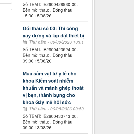
Số TBMT: IB2600428930-00.
Bên mời thầu: . Đóng thầu:
15:30 15/08/26
Gói thầu số 03: Thi công
xây dựng và lắp đặt thiết bị
Thứ năm - 06/08/2026 10:01
Số TBMT: IB2600423524-00.
Bên mời thầu: . Đóng thầu:
09:00 15/08/26
Mua sắm vật tư y tế cho
khoa Kiểm soát nhiễm
khuẩn và mảnh ghép thoát
vị bẹn, thành bụng cho
khoa Gây mê hồi sức
Thứ năm - 06/08/2026 09:59
Số TBMT: IB2600430743-00.
Bên mời thầu: . Đóng thầu:
09:00 13/08/26