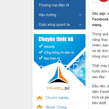
Thương mại điện tử
Chỉ một v
Hậu trường
Facebook 
Cuộc sống quanh ta
mạng.
Trong quá
năng thay 
nhiên, bạn
và sẽ ảnh
trông như 
Thật may l
trước ánh 
sau đây:
Đầu tiên,
diện Face
hình và gầ
bên dưới.