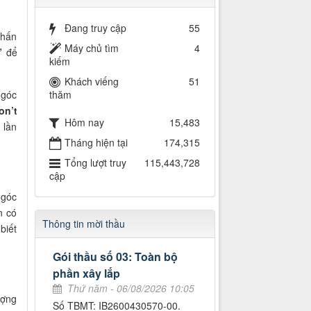
Đang truy cập
55
nhấn
Máy chủ tìm
4
”
để
kiếm
Khách viếng
51
 góc
thăm
on’t
Hôm nay
15,483
 lần
Tháng hiện tại
174,315
Tổng lượt truy
115,443,728
cập
 góc
 có
Thông tin mời thầu
biết
Gói thầu số 03: Toàn bộ
phần xây lắp
Thứ năm - 06/08/2026 10:05
ượng
Số TBMT: IB2600430570-00.