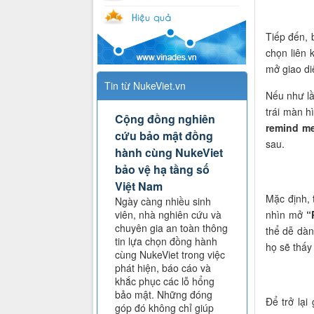
Tiếp đến,
chọn liên 
mở giao di
Tin từ NukeViet.vn
Nếu như lầ
trái màn h
Cộng đồng nghiên
remind me
cứu bảo mật đồng
sau.
hành cùng NukeViet
bảo vệ hạ tầng số
Việt Nam
Mặc định, 
Ngày càng nhiều sinh
nhìn mở
“P
viên, nhà nghiên cứu và
chuyên gia an toàn thông
thể dễ dàn
tin lựa chọn đồng hành
họ sẽ thấy
cùng NukeViet trong việc
phát hiện, báo cáo và
khắc phục các lỗ hổng
bảo mật. Những đóng
Để trở lại
góp đó không chỉ giúp