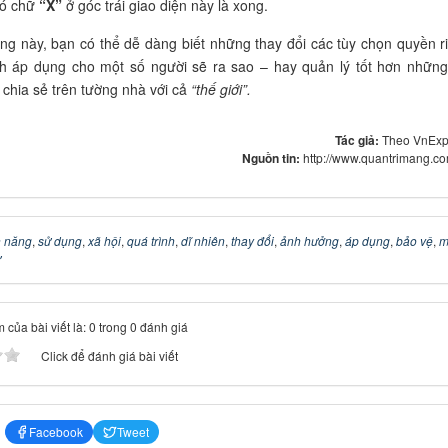
có chữ
“X”
ở góc trái giao diện này là xong.
ăng này, bạn có thể dễ dàng biết những thay đổi các tùy chọn quyền r
h áp dụng cho một số người sẽ ra sao – hay quản lý tốt hơn những
chia sẻ trên tường nhà với cả
“thế giới”.
Tác giả:
Theo VnExp
Nguồn tin:
http://www.quantrimang.c
h năng
,
sử dụng
,
xã hội
,
quá trình
,
dĩ nhiên
,
thay đổi
,
ảnh hưởng
,
áp dụng
,
bảo vệ
,
m
ư
 của bài viết là: 0 trong 0 đánh giá
Click để đánh giá bài viết
Facebook
Tweet