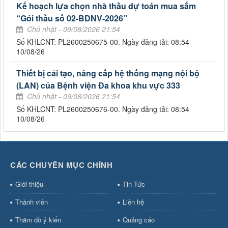
Kế hoạch lựa chọn nhà thầu dự toán mua sắm
“Gói thầu số 02-BDNV-2026”
Chủ nhật - 09/08/2026 21:54
Số KHLCNT: PL2600250675-00. Ngày đăng tải: 08:54
10/08/26
Thiết bị cải tạo, nâng cấp hệ thống mạng nội bộ
(LAN) của Bệnh viện Đa khoa khu vực 333
Chủ nhật - 09/08/2026 21:54
Số KHLCNT: PL2600250676-00. Ngày đăng tải: 08:54
10/08/26
CÁC CHUYÊN MỤC CHÍNH
Giới thiệu
Tin Tức
Thành viên
Liên hệ
Thăm dò ý kiến
Quảng cáo