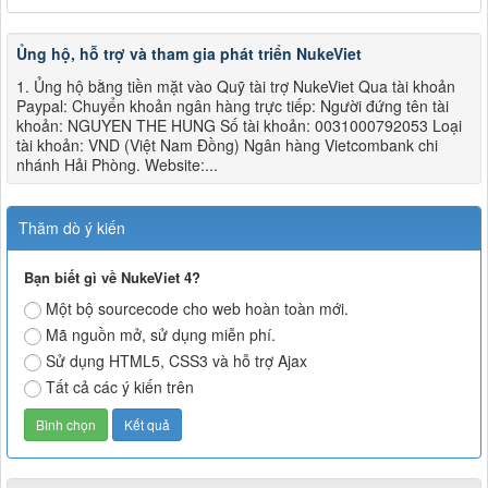
Ủng hộ, hỗ trợ và tham gia phát triển NukeViet
1. Ủng hộ bằng tiền mặt vào Quỹ tài trợ NukeViet Qua tài khoản
Paypal: Chuyển khoản ngân hàng trực tiếp: Người đứng tên tài
khoản: NGUYEN THE HUNG Số tài khoản: 0031000792053 Loại
tài khoản: VND (Việt Nam Đồng) Ngân hàng Vietcombank chi
nhánh Hải Phòng. Website:...
Thăm dò ý kiến
Bạn biết gì về NukeViet 4?
Một bộ sourcecode cho web hoàn toàn mới.
Mã nguồn mở, sử dụng miễn phí.
Sử dụng HTML5, CSS3 và hỗ trợ Ajax
Tất cả các ý kiến trên