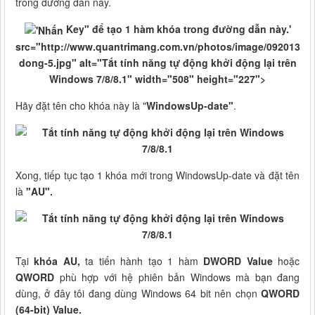
trong đường dẫn này.
Key" để tạo 1 hàm khóa trong đường dẫn này.'
src="http://www.quantrimang.com.vn/photos/image/092013/21
dong-5.jpg" alt="Tắt tính năng tự động khởi động lại trên
Windows 7/8/8.1" width="508" height="227">
Hãy đặt tên cho khóa này là "
WindowsUp-date"
.
Xong, tiếp tục tạo 1 khóa mới trong WindowsUp-date và đặt tên
là
"AU".
Tại
khóa AU,
ta tiến hành tạo 1 hàm
DWORD Value
hoặc
QWORD
phù hợp với hệ phiên bản Windows mà bạn đang
dùng, ở đây tôi đang dùng Windows 64 bit nên chọn
QWORD
(64-bit) Value.