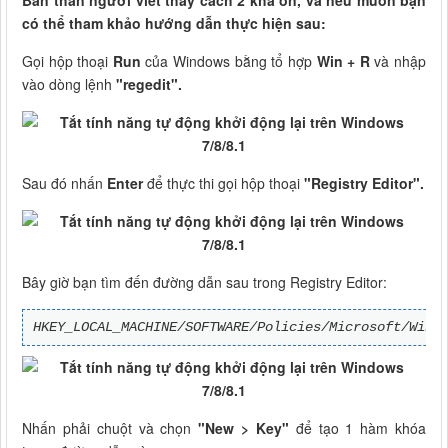
Bản thân người viết thấy cách 2 khá ổn, và nếu muốn bạn
có thể tham khảo hướng dẫn thực hiện sau:
Gọi hộp thoại
Run
của Windows bằng tổ hợp
Win + R
và nhập
vào dòng lệnh
"regedit".
Sau đó nhấn
Enter
để thực thi gọi hộp thoại
"Registry Editor".
Bây giờ bạn tìm đến đường dẫn sau trong Registry Editor:
HKEY_LOCAL_MACHINE/SOFTWARE/Policies/Microsoft/Wind
Nhấn phải chuột và chọn
"New > Key"
để tạo 1 hàm khóa