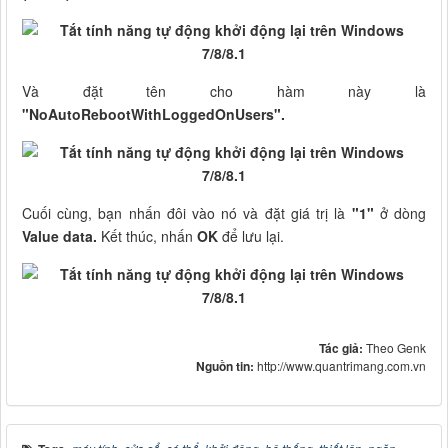
Và đặt tên cho hàm này là
"NoAutoRebootWithLoggedOnUsers".
Cuối cùng, bạn nhấn đôi vào nó và đặt giá trị là
"1"
ở dòng
Value data.
Kết thúc, nhấn
OK
để lưu lại.
Tác giả:
Theo Genk
Nguồn tin:
http://www.quantrimang.com.vn