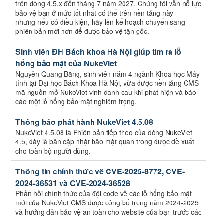
trên dòng 4.5.x đến tháng 7 năm 2027. Chúng tôi vẫn nỗ lực
bảo vệ bạn ở mức tốt nhất có thể trên nền tảng này —
nhưng nếu có điều kiện, hãy lên kế hoạch chuyển sang
phiên bản mới hơn để được bảo vệ tận gốc.
Sinh viên ĐH Bách khoa Hà Nội giúp tìm ra lỗ
hổng bảo mật của NukeViet
Nguyễn Quang Bằng, sinh viên năm 4 ngành Khoa học Máy
tính tại Đại học Bách Khoa Hà Nội, vừa được nền tảng CMS
mã nguồn mở NukeViet vinh danh sau khi phát hiện và báo
cáo một lỗ hổng bảo mật nghiêm trọng.
Thông báo phát hành NukeViet 4.5.08
NukeViet 4.5.08 là Phiên bản tiếp theo của dòng NukeViet
4.5, đây là bản cập nhật bảo mật quan trong được đề xuất
cho toàn bộ người dùng.
Thông tin chính thức về CVE-2025-8772, CVE-
2024-36531 và CVE-2024-36528
Phản hồi chính thức của đội code về các lỗ hổng bảo mật
mới của NukeViet CMS được công bố trong năm 2024-2025
và hướng dẫn bảo vệ an toàn cho website của bạn trước các