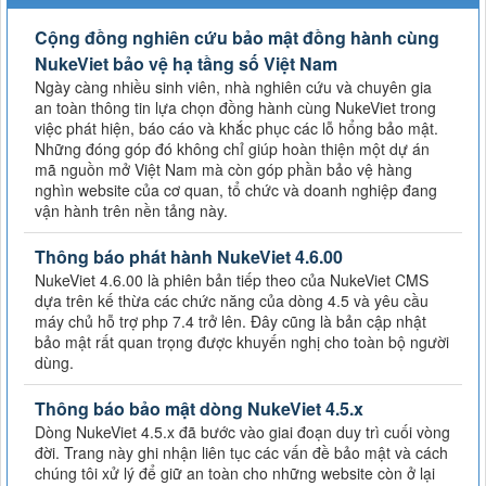
Cộng đồng nghiên cứu bảo mật đồng hành cùng
NukeViet bảo vệ hạ tầng số Việt Nam
Ngày càng nhiều sinh viên, nhà nghiên cứu và chuyên gia
an toàn thông tin lựa chọn đồng hành cùng NukeViet trong
việc phát hiện, báo cáo và khắc phục các lỗ hổng bảo mật.
Những đóng góp đó không chỉ giúp hoàn thiện một dự án
mã nguồn mở Việt Nam mà còn góp phần bảo vệ hàng
nghìn website của cơ quan, tổ chức và doanh nghiệp đang
vận hành trên nền tảng này.
Thông báo phát hành NukeViet 4.6.00
NukeViet 4.6.00 là phiên bản tiếp theo của NukeViet CMS
dựa trên kế thừa các chức năng của dòng 4.5 và yêu cầu
máy chủ hỗ trợ php 7.4 trở lên. Đây cũng là bản cập nhật
bảo mật rất quan trọng được khuyến nghị cho toàn bộ người
dùng.
Thông báo bảo mật dòng NukeViet 4.5.x
Dòng NukeViet 4.5.x đã bước vào giai đoạn duy trì cuối vòng
đời. Trang này ghi nhận liên tục các vấn đề bảo mật và cách
chúng tôi xử lý để giữ an toàn cho những website còn ở lại