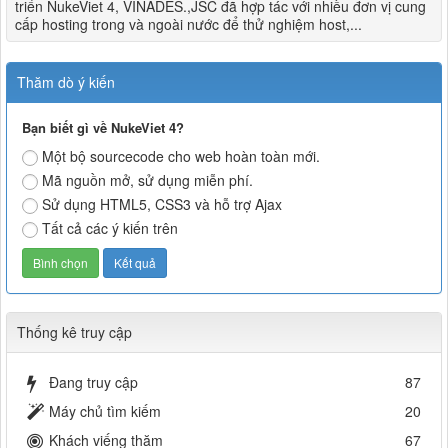
triển NukeViet 4, VINADES.,JSC đã hợp tác với nhiều đơn vị cung
cấp hosting trong và ngoài nước để thử nghiệm host,...
Thăm dò ý kiến
Bạn biết gì về NukeViet 4?
Một bộ sourcecode cho web hoàn toàn mới.
Mã nguồn mở, sử dụng miễn phí.
Sử dụng HTML5, CSS3 và hỗ trợ Ajax
Tất cả các ý kiến trên
Thống kê truy cập
Đang truy cập
87
Máy chủ tìm kiếm
20
Khách viếng thăm
67