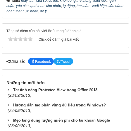
Tags:
máy tính
,
cửa sổ
,
có thể
,
khởi động
,
hệ thống
,
thiết lập
,
ngăn
chặn
,
yêu cầu
,
quá trình
,
cho phép
,
tự động
,
âm thầm
,
xuất hiện
,
tiến hành
,
hoàn thành
,
trì hoãn
,
để ý
Tổng số điểm của bài viết là: 0 trong 0 đánh giá
Click để đánh giá bài viết
Chia sẻ:
Facebook
Tweet
Những tin mới hơn
Tắt tính năng Protected View trong Office 2013
(23/09/2013)
Hướng dẫn tạo phân vùng dữ liệu trong Windows?
(24/09/2013)
Mẹo tăng dung lượng miễn phí cho tài khoản Google
(26/09/2013)