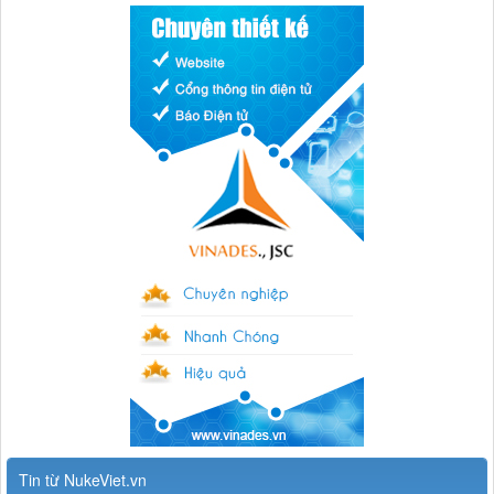
Tin từ NukeViet.vn