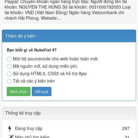
Paypal: Chuyển khoản ngân hàng trực tiếp: Người đứng tên tài
khoản: NGUYEN THE HUNG Số tài khoản: 0031000792053 Loại
tài khoản: VND (Việt Nam Đồng) Ngân hàng Vietcombank chi
nhánh Hải Phòng. Website:...
Thăm dò ý kiến
Bạn biết gì về NukeViet 4?
Một bộ sourcecode cho web hoàn toàn mới.
Mã nguồn mở, sử dụng miễn phí.
Sử dụng HTML5, CSS3 và hỗ trợ Ajax
Tất cả các ý kiến trên
Thống kê truy cập
Đang truy cập
297
Máy chủ tìm kiếm
31