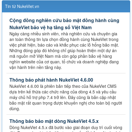
Tin từ NukeViet.vn
Cộng đồng nghiên cứu bảo mật đồng hành cùng
NukeViet bảo vệ hạ tầng số Việt Nam
Ngày càng nhiều sinh viên, nhà nghiên cứu và chuyên gia
an toàn thông tin lựa chọn đồng hành cùng NukeViet trong
việc phát hiện, báo cáo và khắc phục các lỗ hổng bảo mật.
Những đóng góp đó không chỉ giúp hoàn thiện một dự án
mã nguồn mở Việt Nam mà còn góp phần bảo vệ hàng
nghìn website của cơ quan, tổ chức và doanh nghiệp đang
vận hành trên nền tảng này.
Thông báo phát hành NukeViet 4.6.00
NukeViet 4.6.00 là phiên bản tiếp theo của NukeViet CMS
dựa trên kế thừa các chức năng của dòng 4.5 và yêu cầu
máy chủ hỗ trợ php 7.4 trở lên. Đây cũng là bản cập nhật
bảo mật rất quan trọng được khuyến nghị cho toàn bộ người
dùng.
Thông báo bảo mật dòng NukeViet 4.5.x
Dòng NukeViet 4.5.x đã bước vào giai đoạn duy trì cuối vòng