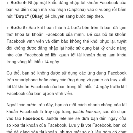
+ Bước 4:
Nhập mật khẩu đăng nhập tài khoản Facebook của
bạn và điền đoạn mã xác nhận (Captcha) vào ô vuông rồi bấm
nút
"Được" (Okay)
để chuyển sang bước tiếp theo.
+ Bước 5:
Sau khi hoàn thành 4 bước bên trên là bạn đã tạm
thời khóa tài khoản Facebook của mình. Để xóa bỏ tài khoản
Facebook vĩnh viễn và đảm bảo không thể khôi phục lại, tuyệt
đối không được đăng nhập lại hoặc sử dụng bất kỳ chức năng
nào của Facebook có liên quan tới tài khoản đang tạm khóa
trong vòng tối thiểu 14 ngày.
Cụ thể, bạn sẽ không được sử dụng các ứng dụng Facebook
trên smartphone hoặc chạy các ứng dụng và game có truy xuất
tới tài khoản Facebook của bạn trong tối thiểu 14 ngày trước khi
Facebook của bạn bị xóa vĩnh viễn.
Ngoài các bước trên đây, bạn có một cách nhanh chóng xóa tài
khoản Facebook là truy cập trang
justde-lete.me
, sau đó chọn
vào tab
Facebook
. Justde-lete.me sẽ đưa bạn đến ngay cửa
sổ xóa tài khoản của Facebook. Lưu ý là với Facebook, bạn có
thể dễ dàng xóa tài khoản, nhưng một số dữ liệu gồm có chat