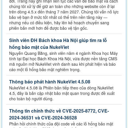
đời. Trang này ghi nhận liên tục các vấn đề bảo mật và cách
chúng tôi xử lý để giữ an toàn cho những website còn ở lại
trên dòng 4.5.x đến tháng 7 năm 2027. Chúng tôi vẫn nỗ lực
bảo vệ bạn ở mức tốt nhất có thể trên nền tảng này —
nhưng nếu có điều kiện, hãy lên kế hoạch chuyển sang
phiên bản mới hơn để được bảo vệ tận gốc.
Sinh viên ĐH Bách khoa Hà Nội giúp tìm ra lỗ
hổng bảo mật của NukeViet
Nguyễn Quang Bằng, sinh viên năm 4 ngành Khoa học Máy
tính tại Đại học Bách Khoa Hà Nội, vừa được nền tảng CMS
mã nguồn mở NukeViet vinh danh sau khi phát hiện và báo
cáo một lỗ hổng bảo mật nghiêm trọng.
Thông báo phát hành NukeViet 4.5.08
NukeViet 4.5.08 là Phiên bản tiếp theo của dòng NukeViet
4.5, đây là bản cập nhật bảo mật quan trong được đề xuất
cho toàn bộ người dùng.
Thông tin chính thức về CVE-2025-8772, CVE-
2024-36531 và CVE-2024-36528
Phản hồi chính thức của đội code về các lỗ hổng bảo mật