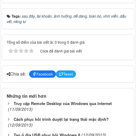
Tags:
sau đây
,
tài khoản
,
ảnh hưởng
,
dễ dàng
,
toàn bộ
,
vĩnh viễn
,
dấu
vết
,
riêng tư
Tổng số điểm của bài viết là: 0 trong 0 đánh giá
Click để đánh giá bài viết
Chia sẻ:
Facebook
Tweet
Những tin mới hơn
Truy cập Remote Desktop của Windows qua Internet
(11/09/2013)
Cách phục hồi trình duyệt lại trạng thái mặc định?
(12/09/2013)
(12/09/2013)
Tạo ổ đĩa USB phục hồi Windows 8