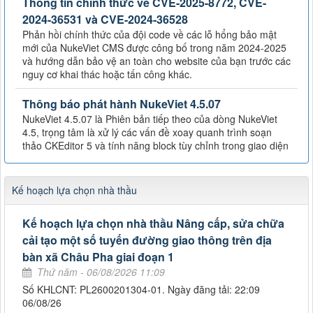
Thông tin chính thức về CVE-2025-8772, CVE-
2024-36531 và CVE-2024-36528
Phản hồi chính thức của đội code về các lỗ hổng bảo mật
mới của NukeViet CMS được công bố trong năm 2024-2025
và hướng dẫn bảo vệ an toàn cho website của bạn trước các
nguy cơ khai thác hoặc tấn công khác.
Thông báo phát hành NukeViet 4.5.07
NukeViet 4.5.07 là Phiên bản tiếp theo của dòng NukeViet
4.5, trọng tâm là xử lý các vấn đề xoay quanh trình soạn
thảo CKEditor 5 và tính năng block tùy chỉnh trong giao diện
Kế hoạch lựa chọn nhà thầu
Kế hoạch lựa chọn nhà thầu Nâng cấp, sửa chữa
cải tạo một số tuyến đường giao thông trên địa
bàn xã Châu Pha giai đoạn 1
Thứ năm - 06/08/2026 11:09
Số KHLCNT: PL2600201304-01. Ngày đăng tải: 22:09
06/08/26