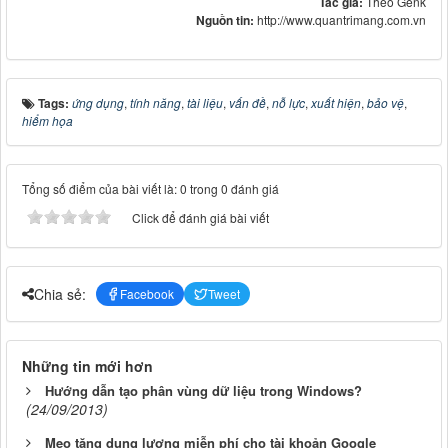
Tác giả:
Theo Genk
Nguồn tin:
http://www.quantrimang.com.vn
Tags:
ứng dụng
,
tính năng
,
tài liệu
,
vấn đề
,
nỗ lực
,
xuất hiện
,
bảo vệ
,
hiểm họa
Tổng số điểm của bài viết là: 0 trong 0 đánh giá
Click để đánh giá bài viết
Chia sẻ:
Facebook
Tweet
Những tin mới hơn
Hướng dẫn tạo phân vùng dữ liệu trong Windows?
(24/09/2013)
Mẹo tăng dung lượng miễn phí cho tài khoản Google