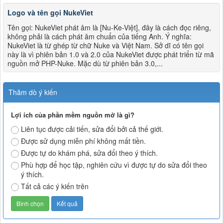
Logo và tên gọi NukeViet
Tên gọi: NukeViet phát âm là [Nu-Ke-Việt], đây là cách đọc riêng,
không phải là cách phát âm chuẩn của tiếng Anh. Ý nghĩa:
NukeViet là từ ghép từ chữ Nuke và Việt Nam. Sở dĩ có tên gọi
này là vì phiên bản 1.0 và 2.0 của NukeViet được phát triển từ mã
nguồn mở PHP-Nuke. Mặc dù từ phiên bản 3.0,...
Thăm dò ý kiến
Lợi ích của phần mềm nguồn mở là gì?
Liên tục được cải tiến, sửa đổi bởi cả thế giới.
Được sử dụng miễn phí không mất tiền.
Được tự do khám phá, sửa đổi theo ý thích.
Phù hợp để học tập, nghiên cứu vì được tự do sửa đổi theo
ý thích.
Tất cả các ý kiến trên