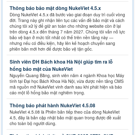
Thông báo bảo mật dòng NukeViet 4.5.x
Dòng NukeViet 4.5.x đã bước vào giai đoạn duy trì cuối vòng
đời. Trang này ghi nhận liên tục các vấn đề bảo mật và cách
chúng tôi xử lý để giữ an toàn cho những website còn ở lại
trên dòng 4.5.x đến tháng 7 năm 2027. Chúng tôi vẫn nỗ lực
bảo vệ bạn ở mức tốt nhất có thể trên nền tảng này —
nhưng nếu có điều kiện, hãy lên kế hoạch chuyển sang
phiên bản mới hơn để được bảo vệ tận gốc.
Sinh viên ĐH Bách khoa Hà Nội giúp tìm ra lỗ
hổng bảo mật của NukeViet
Nguyễn Quang Bằng, sinh viên năm 4 ngành Khoa học Máy
tính tại Đại học Bách Khoa Hà Nội, vừa được nền tảng CMS
mã nguồn mở NukeViet vinh danh sau khi phát hiện và báo
cáo một lỗ hổng bảo mật nghiêm trọng.
Thông báo phát hành NukeViet 4.5.08
NukeViet 4.5.08 là Phiên bản tiếp theo của dòng NukeViet
4.5, đây là bản cập nhật bảo mật quan trong được đề xuất
cho toàn bộ người dùng.