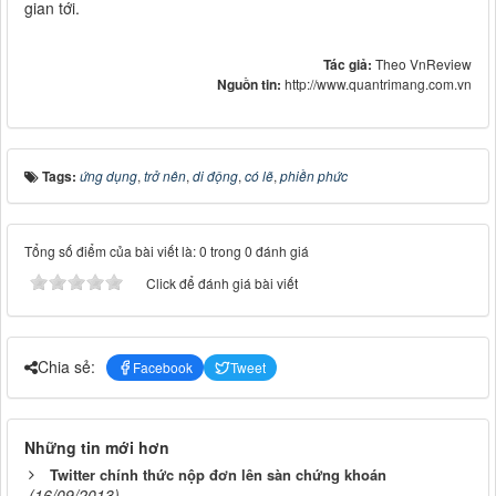
gian tới.
Tác giả:
Theo VnReview
Nguồn tin:
http://www.quantrimang.com.vn
Tags:
ứng dụng
,
trở nên
,
di động
,
có lẽ
,
phiền phức
Tổng số điểm của bài viết là: 0 trong 0 đánh giá
Click để đánh giá bài viết
Chia sẻ:
Facebook
Tweet
Những tin mới hơn
Twitter chính thức nộp đơn lên sàn chứng khoán
(16/09/2013)