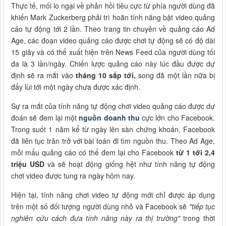
Thực tế, mối lo ngại về phản hồi tiêu cực từ phía người dùng đã
khiến Mark Zuckerberg phải trì hoãn tính năng bật video quảng
cáo tự động tới 2 lần. Theo trang tin chuyên về quảng cáo Ad
Age, các đoạn video quảng cáo được chơi tự động sẽ có độ dài
15 giây và có thể xuất hiện trên News Feed của người dùng tối
đa là 3 lần/ngày. Chiến lược quảng cáo này lúc đầu được dự
định sẽ ra mắt vào
tháng 10 sắp tới,
song đã một lần nữa bị
đẩy lùi tới một ngày chưa được xác định.
Sự ra mắt của tính năng tự động chơi video quảng cáo được dự
đoán sẽ đem lại một
nguồn doanh thu
cực lớn cho Facebook.
Trong suốt 1 năm kể từ ngày lên sàn chứng khoán, Facebook
đã liên tục trăn trở với bài toán đi tìm nguồn thu. Theo Ad Age,
mỗi mẩu quảng cáo có thể đem lại cho Facebook
từ 1 tới 2,4
triệu USD
và sẽ hoạt động giống hệt như tính năng tự động
chơi video được tung ra ngày hôm nay.
Hiện tại, tính năng chơi video tự động mới chỉ được áp dụng
trên một số đối tượng người dùng nhỏ và Facebook sẽ
"tiếp tục
nghiên cứu cách đưa tính năng này ra thị trường"
trong thời