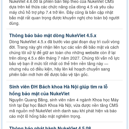
NukeViet 4.6.00 là phiên bản tiếp theo của NukeViet CMS
dựa trên kế thừa các chức năng của dòng 4.5 và yêu cầu
máy chủ hỗ trợ php 7.4 trở lên. Đây cũng là bản cập nhật
bảo mật rất quan trọng được khuyến nghị cho toàn bộ người
dùng.
Thông báo bảo mật dòng NukeViet 4.5.x
Dòng NukeViet 4.5.x đã bước vào giai đoạn duy trì cuối vòng
đời. Trang này ghi nhận liên tục các vấn đề bảo mật và cách
chúng tôi xử lý để giữ an toàn cho những website còn ở lại
trên dòng 4.5.x đến tháng 7 năm 2027. Chúng tôi vẫn nỗ lực
bảo vệ bạn ở mức tốt nhất có thể trên nền tảng này —
nhưng nếu có điều kiện, hãy lên kế hoạch chuyển sang
phiên bản mới hơn để được bảo vệ tận gốc.
Sinh viên ĐH Bách khoa Hà Nội giúp tìm ra lỗ
hổng bảo mật của NukeViet
Nguyễn Quang Bằng, sinh viên năm 4 ngành Khoa học Máy
tính tại Đại học Bách Khoa Hà Nội, vừa được nền tảng CMS
mã nguồn mở NukeViet vinh danh sau khi phát hiện và báo
cáo một lỗ hổng bảo mật nghiêm trọng.
Thông báo phát hành NukeViet 4.5.08