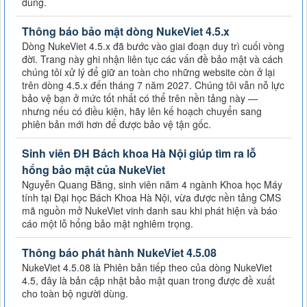
dùng.
Thông báo bảo mật dòng NukeViet 4.5.x
Dòng NukeViet 4.5.x đã bước vào giai đoạn duy trì cuối vòng
đời. Trang này ghi nhận liên tục các vấn đề bảo mật và cách
chúng tôi xử lý để giữ an toàn cho những website còn ở lại
trên dòng 4.5.x đến tháng 7 năm 2027. Chúng tôi vẫn nỗ lực
bảo vệ bạn ở mức tốt nhất có thể trên nền tảng này —
nhưng nếu có điều kiện, hãy lên kế hoạch chuyển sang
phiên bản mới hơn để được bảo vệ tận gốc.
Sinh viên ĐH Bách khoa Hà Nội giúp tìm ra lỗ
hổng bảo mật của NukeViet
Nguyễn Quang Bằng, sinh viên năm 4 ngành Khoa học Máy
tính tại Đại học Bách Khoa Hà Nội, vừa được nền tảng CMS
mã nguồn mở NukeViet vinh danh sau khi phát hiện và báo
cáo một lỗ hổng bảo mật nghiêm trọng.
Thông báo phát hành NukeViet 4.5.08
NukeViet 4.5.08 là Phiên bản tiếp theo của dòng NukeViet
4.5, đây là bản cập nhật bảo mật quan trong được đề xuất
cho toàn bộ người dùng.