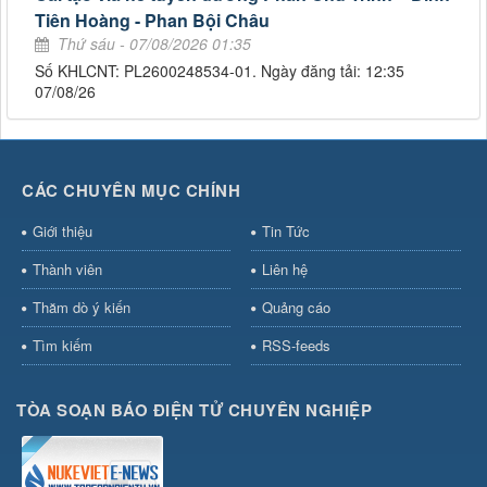
Tiên Hoàng - Phan Bội Châu
Thứ sáu - 07/08/2026 01:35
Số KHLCNT: PL2600248534-01. Ngày đăng tải: 12:35
07/08/26
CÁC CHUYÊN MỤC CHÍNH
Giới thiệu
Tin Tức
Thành viên
Liên hệ
Thăm dò ý kiến
Quảng cáo
Tìm kiếm
RSS-feeds
TÒA SOẠN BÁO ĐIỆN TỬ CHUYÊN NGHIỆP