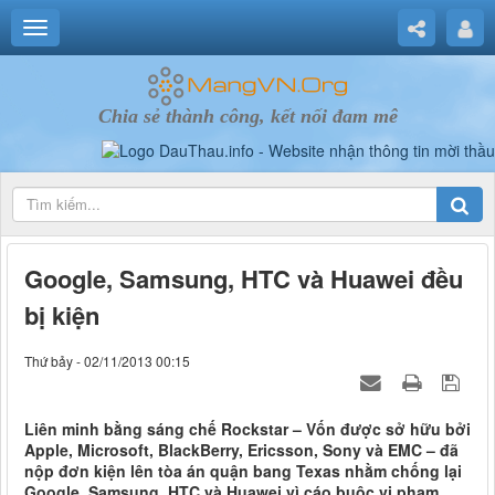
Chia sẻ thành công, kết nối đam mê
Google, Samsung, HTC và Huawei đều
bị kiện
Thứ bảy - 02/11/2013 00:15
Liên minh bằng sáng chế Rockstar – Vốn được sở hữu bởi
Apple, Microsoft, BlackBerry, Ericsson, Sony và EMC – đã
nộp đơn kiện lên tòa án quận bang Texas nhằm chống lại
Google, Samsung, HTC và Huawei vì cáo buộc vi phạm