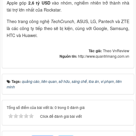
Apple góp
2,6 tỷ USD
vào nhóm, nghiễm nhiên trở thành nhà
tài trợ lớn nhất của Rockstar.
Theo trang công nghệ
TechCrunch
, ASUS, LG, Pantech và ZTE
là các công ty tiếp theo sẽ bị kiện, cùng với Google, Samsung,
HTC và Huawei.
Tác giả:
Theo VnReview
Nguồn tin:
http://www.quantrimang.com.vn
Tags:
quảng cáo
,
liên quan
,
sở hữu
,
sáng chế
,
tòa án
,
vi phạm
,
liên
minh
Tổng số điểm của bài viết là: 0 trong 0 đánh giá
Click để đánh giá bài viết