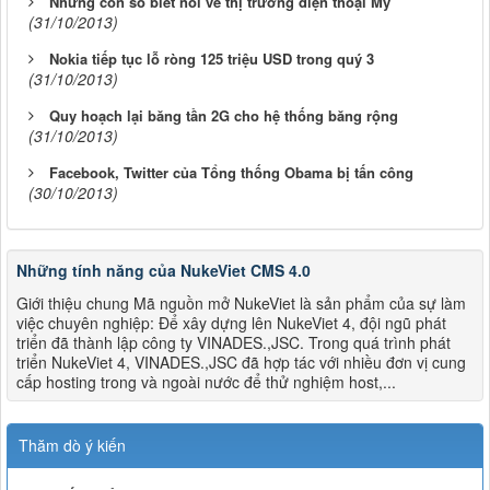
Những con số biết nói về thị trường điện thoại Mỹ
(31/10/2013)
Nokia tiếp tục lỗ ròng 125 triệu USD trong quý 3
(31/10/2013)
Quy hoạch lại băng tần 2G cho hệ thống băng rộng
(31/10/2013)
Facebook, Twitter của Tổng thống Obama bị tấn công
(30/10/2013)
Những tính năng của NukeViet CMS 4.0
Giới thiệu chung Mã nguồn mở NukeViet là sản phẩm của sự làm
việc chuyên nghiệp: Để xây dựng lên NukeViet 4, đội ngũ phát
triển đã thành lập công ty VINADES.,JSC. Trong quá trình phát
triển NukeViet 4, VINADES.,JSC đã hợp tác với nhiều đơn vị cung
cấp hosting trong và ngoài nước để thử nghiệm host,...
Thăm dò ý kiến