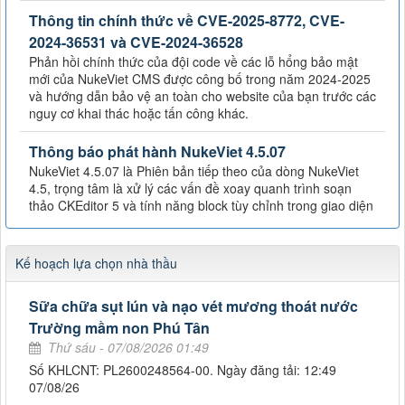
Thông tin chính thức về CVE-2025-8772, CVE-
2024-36531 và CVE-2024-36528
Phản hồi chính thức của đội code về các lỗ hổng bảo mật
mới của NukeViet CMS được công bố trong năm 2024-2025
và hướng dẫn bảo vệ an toàn cho website của bạn trước các
nguy cơ khai thác hoặc tấn công khác.
Thông báo phát hành NukeViet 4.5.07
NukeViet 4.5.07 là Phiên bản tiếp theo của dòng NukeViet
4.5, trọng tâm là xử lý các vấn đề xoay quanh trình soạn
thảo CKEditor 5 và tính năng block tùy chỉnh trong giao diện
Kế hoạch lựa chọn nhà thầu
Sữa chữa sụt lún và nạo vét mương thoát nước
Trường mầm non Phú Tân
Thứ sáu - 07/08/2026 01:49
Số KHLCNT: PL2600248564-00. Ngày đăng tải: 12:49
07/08/26