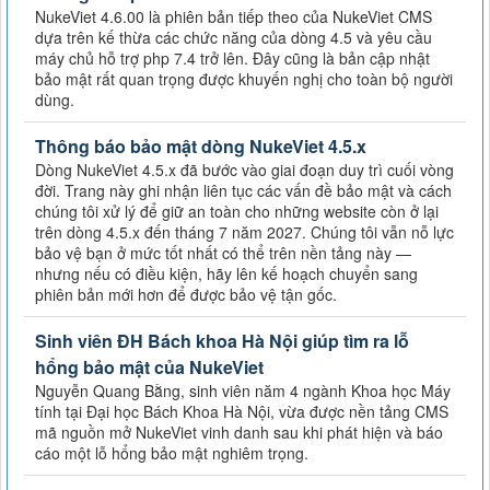
NukeViet 4.6.00 là phiên bản tiếp theo của NukeViet CMS
dựa trên kế thừa các chức năng của dòng 4.5 và yêu cầu
máy chủ hỗ trợ php 7.4 trở lên. Đây cũng là bản cập nhật
bảo mật rất quan trọng được khuyến nghị cho toàn bộ người
dùng.
Thông báo bảo mật dòng NukeViet 4.5.x
Dòng NukeViet 4.5.x đã bước vào giai đoạn duy trì cuối vòng
đời. Trang này ghi nhận liên tục các vấn đề bảo mật và cách
chúng tôi xử lý để giữ an toàn cho những website còn ở lại
trên dòng 4.5.x đến tháng 7 năm 2027. Chúng tôi vẫn nỗ lực
bảo vệ bạn ở mức tốt nhất có thể trên nền tảng này —
nhưng nếu có điều kiện, hãy lên kế hoạch chuyển sang
phiên bản mới hơn để được bảo vệ tận gốc.
Sinh viên ĐH Bách khoa Hà Nội giúp tìm ra lỗ
hổng bảo mật của NukeViet
Nguyễn Quang Bằng, sinh viên năm 4 ngành Khoa học Máy
tính tại Đại học Bách Khoa Hà Nội, vừa được nền tảng CMS
mã nguồn mở NukeViet vinh danh sau khi phát hiện và báo
cáo một lỗ hổng bảo mật nghiêm trọng.