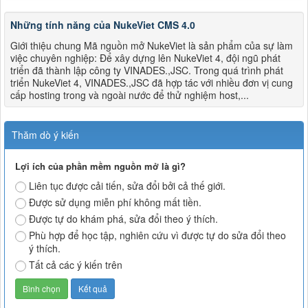
Những tính năng của NukeViet CMS 4.0
Giới thiệu chung Mã nguồn mở NukeViet là sản phẩm của sự làm
việc chuyên nghiệp: Để xây dựng lên NukeViet 4, đội ngũ phát
triển đã thành lập công ty VINADES.,JSC. Trong quá trình phát
triển NukeViet 4, VINADES.,JSC đã hợp tác với nhiều đơn vị cung
cấp hosting trong và ngoài nước để thử nghiệm host,...
Thăm dò ý kiến
Lợi ích của phần mềm nguồn mở là gì?
Liên tục được cải tiến, sửa đổi bởi cả thế giới.
Được sử dụng miễn phí không mất tiền.
Được tự do khám phá, sửa đổi theo ý thích.
Phù hợp để học tập, nghiên cứu vì được tự do sửa đổi theo
ý thích.
Tất cả các ý kiến trên