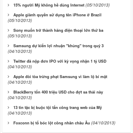
(05/10/2013)
15% người Mỹ không hề dùng Internet
Apple giành quyền sử dụng tên iPhone ở Brazil
(05/10/2013)
Sony muốn trở thành hãng điện thoại lớn thứ ba
(05/10/2013)
Samsung dự kiến lợi nhuận "khủng" trong quý 3
(04/10/2013)
Twitter đã nộp đơn IPO với kỳ vọng nhận 1 tỷ USD
(04/10/2013)
Apple đòi tòa trừng phạt Samsung vì làm lộ bí mật
(04/10/2013)
BlackBerry tốn 400 triệu USD cho đợt sa thải này
(04/10/2013)
13 tin tặc bị buộc tội tấn công trang web của Mỹ
(04/10/2013)
(04/10/2013)
Foxconn bị tố bóc lột công nhân châu Âu