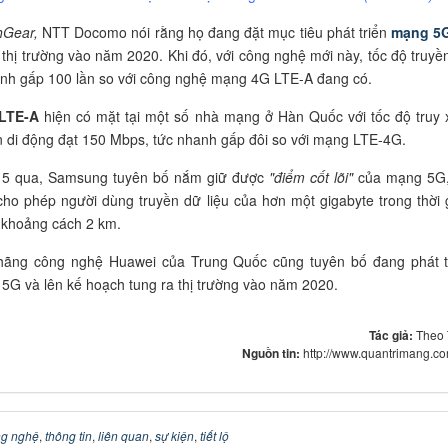
hGear,
NTT Docomo nói rằng họ đang đặt mục tiêu phát triển
mạng 5
a thị trường vào năm 2020. Khi đó, với công nghệ mới này, tốc độ truyề
anh gấp 100 lần so với công nghệ mạng 4G LTE-A đang có.
LTE-A
hiện có mặt tại một số nhà mạng ở Hàn Quốc với tốc độ truy 
ên di động đạt 150 Mbps, tức nhanh gấp đôi so với mạng LTE-4G.
 5 qua, Samsung tuyên bố nắm giữ được
"điểm cốt lõi"
của mạng 5G,
ho phép người dùng truyền dữ liệu của hơn một gigabyte trong thời 
 khoảng cách 2 km.
 hãng công nghệ Huawei của Trung Quốc cũng tuyên bố đang phát t
5G và lên kế hoạch tung ra thị trường vào năm 2020.
Tác giả:
Theo
Nguồn tin:
http://www.quantrimang.c
g nghệ
,
thông tin
,
liên quan
,
sự kiện
,
tiết lộ