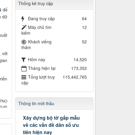
Thống kê truy cập
G
để
n dữ
Đang truy cập
64
Máy chủ tìm
12
kiếm
xuất
Khách viếng
52
thăm
 với
Hôm nay
14,520
gian
Tháng hiện tại
173,352
Tổng lượt truy
115,442,765
riển
cập
 TNO
Thông tin mời thầu
om.vn
Xây dựng bộ tờ gấp mẫu
về các vấn đề dân số ưu
tiên hiện nay