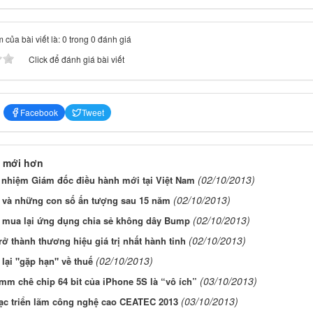
 của bài viết là: 0 trong 0 đánh giá
Click để đánh giá bài viết
Facebook
Tweet
 mới hơn
(02/10/2013)
ổ nhiệm Giám đốc điều hành mới tại Việt Nam
(02/10/2013)
 và những con số ấn tượng sau 15 năm
(02/10/2013)
 mua lại ứng dụng chia sẻ không dây Bump
(02/10/2013)
rở thành thương hiệu giá trị nhất hành tinh
(02/10/2013)
lại "gặp hạn" về thuế
(03/10/2013)
m chê chip 64 bit của iPhone 5S là “vô ích”
(03/10/2013)
ạc triển lãm công nghệ cao CEATEC 2013