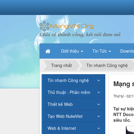
Chia sẻ thành công, kết nối đam mê
Giới thiệu
Tin Tức
Downl
Trang nhất
Tin nhanh Công nghệ
Tin nhanh Công nghệ
Mạng s
Thủ thuật - Phần mềm
Thứ tư - 02/
Thiết kế Web
Tại sự ki
NTT Docom
Tạo Web NukeViet
siêu tốc.
Web & Internet