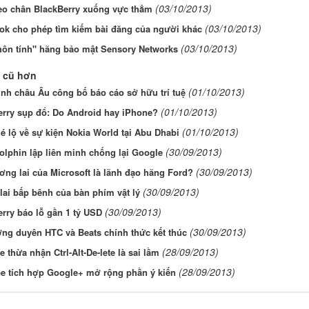
(03/10/2013)
eo chân BlackBerry xuống vực thẳm
(03/10/2013)
ok cho phép tìm kiếm bài đăng của người khác
(03/10/2013)
thôn tính" hãng bảo mật Sensory Networks
 cũ hơn
(01/10/2013)
nh châu Âu công bố báo cáo sở hữu trí tuệ
(01/10/2013)
erry sụp đổ: Do Android hay iPhone?
(01/10/2013)
é lộ về sự kiện Nokia World tại Abu Dhabi
(30/09/2013)
lphin lập liên minh chống lại Google
(30/09/2013)
ng lai của Microsoft là lãnh đạo hãng Ford?
(30/09/2013)
ai bấp bênh của bàn phím vật lý
(30/09/2013)
rry báo lỗ gần 1 tỷ USD
(30/09/2013)
ng duyên HTC và Beats chính thức kết thúc
(28/09/2013)
te thừa nhận Ctrl-Alt-De-lete là sai lầm
(28/09/2013)
e tích hợp Google+ mở rộng phần ý kiến