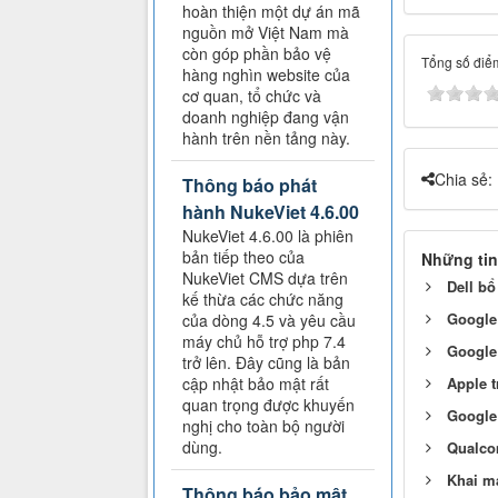
hoàn thiện một dự án mã
nguồn mở Việt Nam mà
còn góp phần bảo vệ
Tổng số điểm
hàng nghìn website của
cơ quan, tổ chức và
doanh nghiệp đang vận
hành trên nền tảng này.
Chia sẻ:
Thông báo phát
hành NukeViet 4.6.00
NukeViet 4.6.00 là phiên
bản tiếp theo của
Những tin
NukeViet CMS dựa trên
Dell b
kế thừa các chức năng
Google
của dòng 4.5 và yêu cầu
máy chủ hỗ trợ php 7.4
Google
trở lên. Đây cũng là bản
cập nhật bảo mật rất
Apple t
quan trọng được khuyến
Google 
nghị cho toàn bộ người
dùng.
Qualcom
Khai m
Thông báo bảo mật