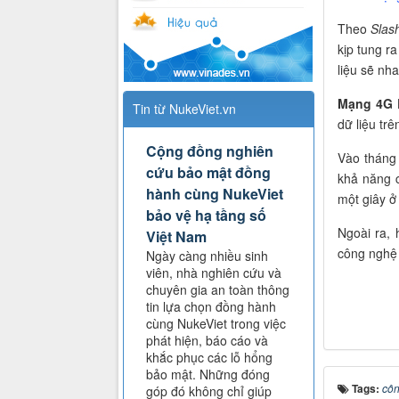
Theo
Slas
kịp tung r
liệu sẽ nh
Mạng 4G 
Tin từ NukeViet.vn
dữ liệu tr
Cộng đồng nghiên
Vào tháng
cứu bảo mật đồng
khả năng c
hành cùng NukeViet
một giây ở
bảo vệ hạ tầng số
Ngoài ra,
Việt Nam
công nghệ 
Ngày càng nhiều sinh
viên, nhà nghiên cứu và
chuyên gia an toàn thông
tin lựa chọn đồng hành
cùng NukeViet trong việc
phát hiện, báo cáo và
khắc phục các lỗ hổng
bảo mật. Những đóng
Tags:
côn
góp đó không chỉ giúp