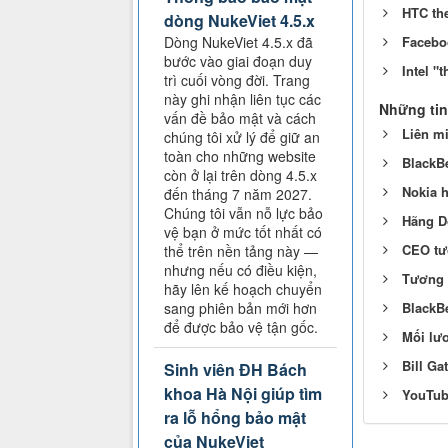
HTC th
dòng NukeViet 4.5.x
Dòng NukeViet 4.5.x đã
Facebo
bước vào giai đoạn duy
Intel "
trì cuối vòng đời. Trang
này ghi nhận liên tục các
Những tin
vấn đề bảo mật và cách
Liên mi
chúng tôi xử lý để giữ an
toàn cho những website
BlackB
còn ở lại trên dòng 4.5.x
Nokia h
đến tháng 7 năm 2027.
Chúng tôi vẫn nỗ lực bảo
Hãng Do
vệ bạn ở mức tốt nhất có
CEO tươ
thể trên nền tảng này —
nhưng nếu có điều kiện,
Tương l
hãy lên kế hoạch chuyển
sang phiên bản mới hơn
BlackBe
để được bảo vệ tận gốc.
Mối lươ
Bill Ga
Sinh viên ĐH Bách
khoa Hà Nội giúp tìm
YouTub
ra lỗ hổng bảo mật
của NukeViet