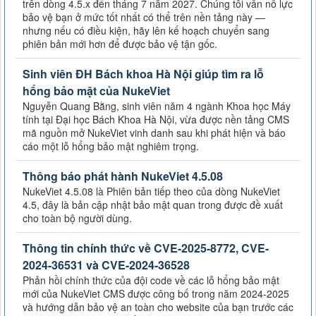
trên dòng 4.5.x đến tháng 7 năm 2027. Chúng tôi vẫn nỗ lực
bảo vệ bạn ở mức tốt nhất có thể trên nền tảng này —
nhưng nếu có điều kiện, hãy lên kế hoạch chuyển sang
phiên bản mới hơn để được bảo vệ tận gốc.
Sinh viên ĐH Bách khoa Hà Nội giúp tìm ra lỗ
hổng bảo mật của NukeViet
Nguyễn Quang Bằng, sinh viên năm 4 ngành Khoa học Máy
tính tại Đại học Bách Khoa Hà Nội, vừa được nền tảng CMS
mã nguồn mở NukeViet vinh danh sau khi phát hiện và báo
cáo một lỗ hổng bảo mật nghiêm trọng.
Thông báo phát hành NukeViet 4.5.08
NukeViet 4.5.08 là Phiên bản tiếp theo của dòng NukeViet
4.5, đây là bản cập nhật bảo mật quan trong được đề xuất
cho toàn bộ người dùng.
Thông tin chính thức về CVE-2025-8772, CVE-
2024-36531 và CVE-2024-36528
Phản hồi chính thức của đội code về các lỗ hổng bảo mật
mới của NukeViet CMS được công bố trong năm 2024-2025
và hướng dẫn bảo vệ an toàn cho website của bạn trước các