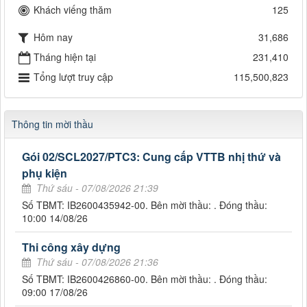
Khách viếng thăm
125
Hôm nay
31,686
Tháng hiện tại
231,410
Tổng lượt truy cập
115,500,823
Thông tin mời thầu
Gói 02/SCL2027/PTC3: Cung cấp VTTB nhị thứ và
phụ kiện
Thứ sáu - 07/08/2026 21:39
Số TBMT: IB2600435942-00. Bên mời thầu: . Đóng thầu:
10:00 14/08/26
Thi công xây dựng
Thứ sáu - 07/08/2026 21:36
Số TBMT: IB2600426860-00. Bên mời thầu: . Đóng thầu:
09:00 17/08/26