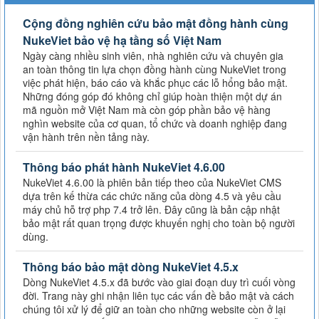
Cộng đồng nghiên cứu bảo mật đồng hành cùng
NukeViet bảo vệ hạ tầng số Việt Nam
Ngày càng nhiều sinh viên, nhà nghiên cứu và chuyên gia
an toàn thông tin lựa chọn đồng hành cùng NukeViet trong
việc phát hiện, báo cáo và khắc phục các lỗ hổng bảo mật.
Những đóng góp đó không chỉ giúp hoàn thiện một dự án
mã nguồn mở Việt Nam mà còn góp phần bảo vệ hàng
nghìn website của cơ quan, tổ chức và doanh nghiệp đang
vận hành trên nền tảng này.
Thông báo phát hành NukeViet 4.6.00
NukeViet 4.6.00 là phiên bản tiếp theo của NukeViet CMS
dựa trên kế thừa các chức năng của dòng 4.5 và yêu cầu
máy chủ hỗ trợ php 7.4 trở lên. Đây cũng là bản cập nhật
bảo mật rất quan trọng được khuyến nghị cho toàn bộ người
dùng.
Thông báo bảo mật dòng NukeViet 4.5.x
Dòng NukeViet 4.5.x đã bước vào giai đoạn duy trì cuối vòng
đời. Trang này ghi nhận liên tục các vấn đề bảo mật và cách
chúng tôi xử lý để giữ an toàn cho những website còn ở lại