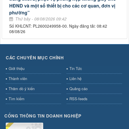
HĐND và một số thiết bị cho các cơ quan, đơn vị
phường”
Thứ bảy - 08/08/2026 09:42
Số KHLCNT: PL2600249958-00. Ngày đăng tải: 08:42
08/08/26
CÁC CHUYÊN MỤC CHÍNH
Giới thiệu
Tin Tức
Thành viên
Liên hệ
Thăm dò ý kiến
Quảng cáo
Tìm kiếm
RSS-feeds
CỔNG THÔNG TIN DOANH NGHIỆP