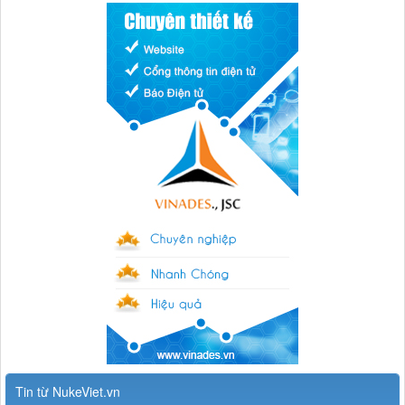
Tin từ NukeViet.vn