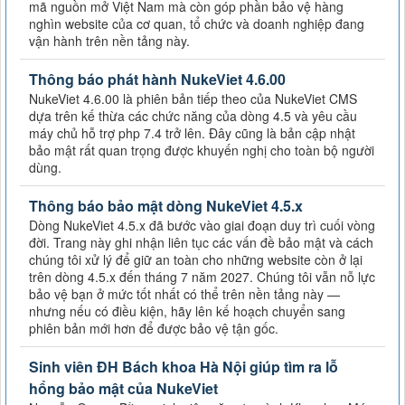
mã nguồn mở Việt Nam mà còn góp phần bảo vệ hàng
nghìn website của cơ quan, tổ chức và doanh nghiệp đang
vận hành trên nền tảng này.
Thông báo phát hành NukeViet 4.6.00
NukeViet 4.6.00 là phiên bản tiếp theo của NukeViet CMS
dựa trên kế thừa các chức năng của dòng 4.5 và yêu cầu
máy chủ hỗ trợ php 7.4 trở lên. Đây cũng là bản cập nhật
bảo mật rất quan trọng được khuyến nghị cho toàn bộ người
dùng.
Thông báo bảo mật dòng NukeViet 4.5.x
Dòng NukeViet 4.5.x đã bước vào giai đoạn duy trì cuối vòng
đời. Trang này ghi nhận liên tục các vấn đề bảo mật và cách
chúng tôi xử lý để giữ an toàn cho những website còn ở lại
trên dòng 4.5.x đến tháng 7 năm 2027. Chúng tôi vẫn nỗ lực
bảo vệ bạn ở mức tốt nhất có thể trên nền tảng này —
nhưng nếu có điều kiện, hãy lên kế hoạch chuyển sang
phiên bản mới hơn để được bảo vệ tận gốc.
Sinh viên ĐH Bách khoa Hà Nội giúp tìm ra lỗ
hổng bảo mật của NukeViet