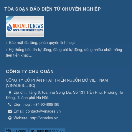
TÒA SOẠN BÁO ĐIỆN TỬ CHUYÊN NGHIỆP
Bảo mật đa tầng, phân quyền linh hoạt
Hệ thống bóc tin tự động, đăng bài tự động, cùng nhiều chức năng
tiên tiến khác...
CÔNG TY CHỦ QUẢN
CÔNG TY CỔ PHẦN PHÁT TRIỂN NGUỒN MỞ VIỆT NAM
(
VINADES.,JSC
)
Địa chỉ:
Tầng 6, tòa nhà Sông Đà, Số 131 Trần Phú, Phường Hà
Đông, Thành phố Hà Nội.
Điện thoại:
+84-904885185
Email:
contact@vinades.vn
Website:
http://vinades.vn
QR-code
Đang truy cập: 72