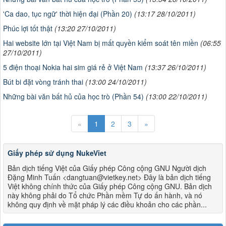
'Ca dao, tục ngữ' thời hiện đại (Phần 20)
(13:17 28/10/2011)
Phúc lợi tốt thật
(13:20 27/10/2011)
Hai website lớn tại Việt Nam bị mất quyền kiểm soát tên miền
(06:55
27/10/2011)
5 điện thoại Nokia hai sim giá rẻ ở Việt Nam
(13:37 26/10/2011)
Bút bi đặt vòng tránh thai
(13:00 24/10/2011)
Những bài văn bất hủ của học trò (Phần 54)
(13:00 22/10/2011)
«
1
2
3
»
Giấy phép sử dụng NukeViet
Bản dịch tiếng Việt của Giấy phép Công cộng GNU Người dịch
Đặng Minh Tuấn <dangtuan@vietkey.net> Đây là bản dịch tiếng
Việt không chính thức của Giấy phép Công cộng GNU. Bản dịch
này không phải do Tổ chức Phần mềm Tự do ấn hành, và nó
không quy định về mặt pháp lý các điều khoản cho các phần...