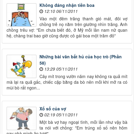
Không đáng nhận tiền boa
12:10 06/11/2011
Vào một đêm trăng thanh gió mát, đôi vợ
chồng trẻ nọ nằm trên giường nhìn trăng. Anh
chồng trêu vợ: "Em chưa biết đó, ở Mỹ mỗi lần nam nữ quan
hệ, chàng trai bao giờ cũng được cô gái boa một trăm đô"
Những bài văn bất hủ của học trò (Phần
58)
13:29 05/11/2011
Cây mít trong vườn năm nay không ra quả mít
mà lại ra quả gấc, chiếc cặp bằng da bò nên mỗi khi mở ra có
mùi bò rất ngon...
Xổ số của vợ
02:19 05/11/2011
Một bà vợ hay ngoại tình, mỗi lần như vậy bà
ta nói với chồng: "Em trúng xổ số nên hôm
nay nhà mình ăn tươi"