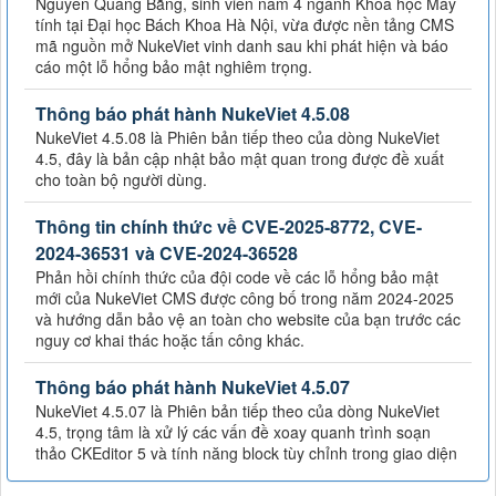
Nguyễn Quang Bằng, sinh viên năm 4 ngành Khoa học Máy
tính tại Đại học Bách Khoa Hà Nội, vừa được nền tảng CMS
mã nguồn mở NukeViet vinh danh sau khi phát hiện và báo
cáo một lỗ hổng bảo mật nghiêm trọng.
Thông báo phát hành NukeViet 4.5.08
NukeViet 4.5.08 là Phiên bản tiếp theo của dòng NukeViet
4.5, đây là bản cập nhật bảo mật quan trong được đề xuất
cho toàn bộ người dùng.
Thông tin chính thức về CVE-2025-8772, CVE-
2024-36531 và CVE-2024-36528
Phản hồi chính thức của đội code về các lỗ hổng bảo mật
mới của NukeViet CMS được công bố trong năm 2024-2025
và hướng dẫn bảo vệ an toàn cho website của bạn trước các
nguy cơ khai thác hoặc tấn công khác.
Thông báo phát hành NukeViet 4.5.07
NukeViet 4.5.07 là Phiên bản tiếp theo của dòng NukeViet
4.5, trọng tâm là xử lý các vấn đề xoay quanh trình soạn
thảo CKEditor 5 và tính năng block tùy chỉnh trong giao diện