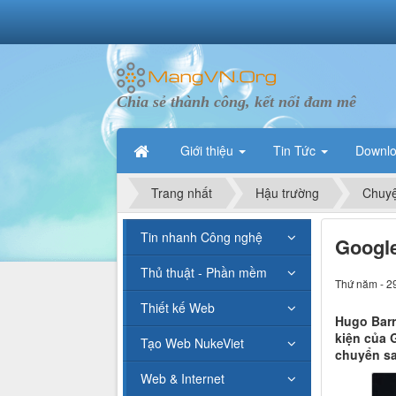
Chia sẻ thành công, kết nối đam mê
Giới thiệu
Tin Tức
Downl
Trang nhất
Hậu trường
Chuyệ
Tin nhanh Công nghệ
Google
Thủ thuật - Phần mềm
Thứ năm - 2
Thiết kế Web
Hugo Barr
kiện của 
Tạo Web NukeViet
chuyển sa
Web & Internet