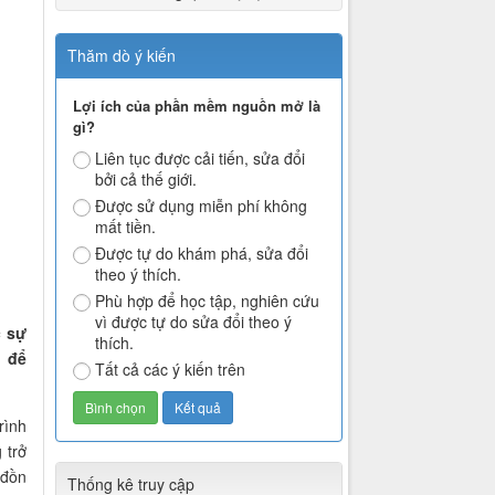
Thăm dò ý kiến
Lợi ích của phần mềm nguồn mở là
gì?
Liên tục được cải tiến, sửa đổi
bởi cả thế giới.
Được sử dụng miễn phí không
mất tiền.
Được tự do khám phá, sửa đổi
theo ý thích.
Phù hợp để học tập, nghiên cứu
vì được tự do sửa đổi theo ý
c sự
thích.
i để
Tất cả các ý kiến trên
rình
 trở
 đồn
Thống kê truy cập