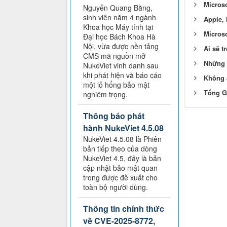
Microso
Nguyễn Quang Bằng,
sinh viên năm 4 ngành
Apple, 
Khoa học Máy tính tại
Microso
Đại học Bách Khoa Hà
Nội, vừa được nền tảng
Ai sẽ t
CMS mã nguồn mở
Những đ
NukeViet vinh danh sau
khi phát hiện và báo cáo
Không 
một lỗ hổng bảo mật
Tổng G
nghiêm trọng.
Thông báo phát
hành NukeViet 4.5.08
NukeViet 4.5.08 là Phiên
bản tiếp theo của dòng
NukeViet 4.5, đây là bản
cập nhật bảo mật quan
trong được đề xuất cho
toàn bộ người dùng.
Thông tin chính thức
về CVE-2025-8772,