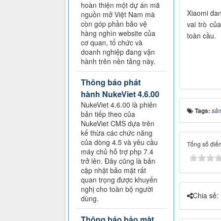
hoàn thiện một dự án mã
Xiaomi đan
nguồn mở Việt Nam mà
còn góp phần bảo vệ
vai trò củ
hàng nghìn website của
toàn cầu.
cơ quan, tổ chức và
doanh nghiệp đang vận
hành trên nền tảng này.
Thông báo phát
hành NukeViet 4.6.00
NukeViet 4.6.00 là phiên
Tags:
sả
bản tiếp theo của
NukeViet CMS dựa trên
kế thừa các chức năng
của dòng 4.5 và yêu cầu
Tổng số điểm
máy chủ hỗ trợ php 7.4
trở lên. Đây cũng là bản
cập nhật bảo mật rất
quan trọng được khuyến
nghị cho toàn bộ người
Chia sẻ:
dùng.
Thông báo bảo mật