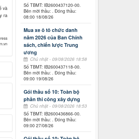
Số TBMT: IB2600437120-00.
ế và
Bên mời thầu: . Đóng thầu:
y ra
08:00 18/08/26
Mua xe ô tô chức danh
năm 2026 của Ban Chính
ress
om.vn
sách, chiến lược Trung
ương
Chủ nhật - 09/08/2026 18:58
Số TBMT: IB2600437118-00.
Bên mời thầu: . Đóng thầu:
09:00 19/08/26
Gói thầu số 10: Toàn bộ
phần thi công xây dựng
Chủ nhật - 09/08/2026 18:53
Số TBMT: IB2600436866-00.
Bên mời thầu: . Đóng thầu:
09:00 27/08/26
Gói thầu số 10: Toàn bộ