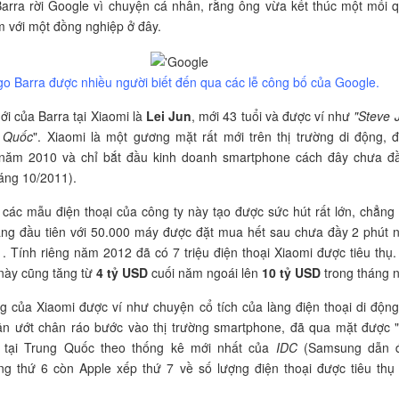
arra rời Google vì chuyện cá nhân, rằng ông vừa kết thúc một mối 
m với một đồng nghiệp ở đây.
o Barra được nhiều người biết đến qua các lễ công bố của Google.
i của Barra tại Xiaomi là
Lei Jun
, mới 43 tuổi và được ví như
"Steve 
 Quốc
". Xiaomi là một gương mặt rất mới trên thị trường di động, 
 năm 2010 và chỉ bắt đầu kinh doanh smartphone cách đây chưa đ
áng 10/2011).
 các mẫu điện thoại của công ty này tạo được sức hút rất lớn, chẳng
àng đầu tiên với 50.000 máy được đặt mua hết sau chưa đầy 2 phút 
. Tính riêng năm 2012 đã có 7 triệu điện thoại Xiaomi được tiêu thụ.
 này cũng tăng từ
4 tỷ USD
cuối năm ngoái lên
10 tỷ USD
trong tháng n
 của Xiaomi được ví như chuyện cổ tích của làng điện thoại di động
ân ướt chân ráo bước vào thị trường smartphone, đã qua mặt được 
tại Trung Quốc theo thống kê mới nhất của
IDC
(Samsung dẫn đ
ng thứ 6 còn Apple xếp thứ 7 về số lượng điện thoại được tiêu thụ