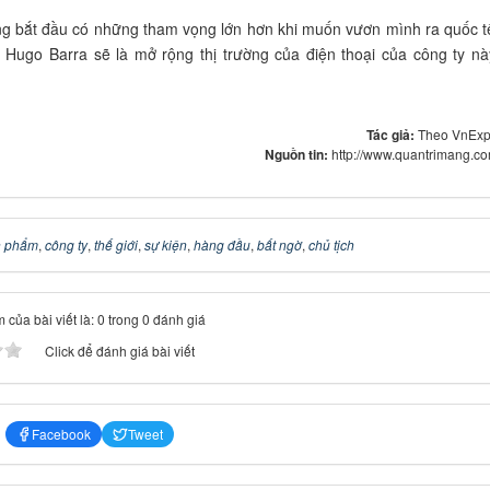
g bắt đầu có những tham vọng lớn hơn khi muốn vươn mình ra quốc t
a Hugo Barra sẽ là mở rộng thị trường của điện thoại của công ty nà
Tác giả:
Theo VnExp
Nguồn tin:
http://www.quantrimang.c
n phẩm
,
công ty
,
thế giới
,
sự kiện
,
hàng đầu
,
bất ngờ
,
chủ tịch
 của bài viết là: 0 trong 0 đánh giá
Click để đánh giá bài viết
Facebook
Tweet