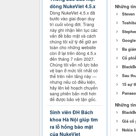
dòng NukeViet 4.5.x
Những tin
Dòng NukeViet 4.5.x đã
Steven 
bước vào giai đoạn duy
Toshib
trì cuối vòng đời. Trang
này ghi nhận liên tục các
Stephen
vấn đề bảo mật và cách
Google 
chúng tôi xử lý để giữ an
toàn cho những website
Ba giám
còn ở lại trên dòng 4.5.x
Cổ phiế
đến tháng 7 năm 2027.
Chúng tôi vẫn nỗ lực bảo
BlackBe
vệ bạn ở mức tốt nhất có
Sau th
thể trên nền tảng này —
nhưng nếu có điều kiện,
15 sự t
hãy lên kế hoạch chuyển
Panason
sang phiên bản mới hơn
để được bảo vệ tận gốc.
Những tin
Sinh viên ĐH Bách
BlackB
khoa Hà Nội giúp tìm
Giá cổ
ra lỗ hổng bảo mật
Nokia l
của NukeViet