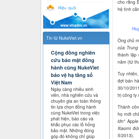
cho rằng B
hệ tình cả
Hug
Tin từ NukeViet.vn
Ông chủ mớ
của Trung
Cộng đồng nghiên
thành lập
cứu bảo mật đồng
năm (từ th
hành cùng NukeViet
Tuy nhiên,
bảo vệ hạ tầng số
đợt bán h
Việt Nam
30/10/2011
Ngày càng nhiều sinh
trị công ty
viên, nhà nghiên cứu và
chuyên gia an toàn thông
Thành công
tin lựa chọn đồng hành
cùng NukeViet trong việc
họ mới ch
phát hiện, báo cáo và
lớn"
Apple 
khắc phục các lỗ hổng
Xiaomi đứ
bảo mật. Những đóng
II/2013).
góp đó không chỉ giúp