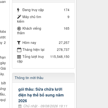
quan
Đang truy cập
174
Máy chủ tìm
9
kiếm
Khách viếng
165
Jobs
thăm
được
ầy 2
Hôm nay
27,257
Tháng hiện tại
278,737
Tổng lượt truy
115,548,150
 hạn
cập
ngày
 Giá
ày.
Thông tin mời thầu
 bởi
"
ông
gói thầu: Sửa chữa lưới
ầu,
điện hạ thế bổ sung năm
 quý
2026
Chủ nhật - 09/08/2026 19:11