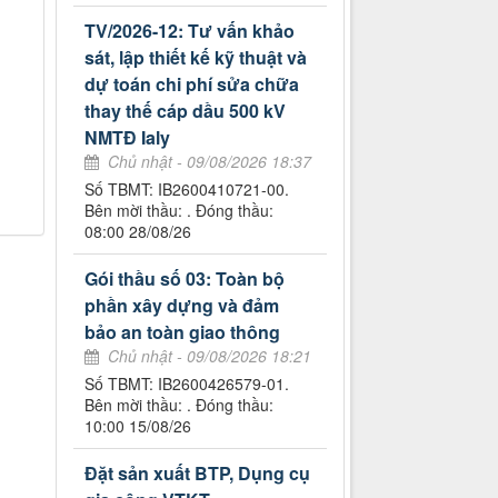
TV/2026-12: Tư vấn khảo
sát, lập thiết kế kỹ thuật và
dự toán chi phí sửa chữa
thay thế cáp dầu 500 kV
NMTĐ Ialy
Chủ nhật - 09/08/2026 18:37
Số TBMT: IB2600410721-00.
Bên mời thầu: . Đóng thầu:
08:00 28/08/26
Gói thầu số 03: Toàn bộ
phần xây dựng và đảm
bảo an toàn giao thông
Chủ nhật - 09/08/2026 18:21
Số TBMT: IB2600426579-01.
Bên mời thầu: . Đóng thầu:
10:00 15/08/26
Đặt sản xuất BTP, Dụng cụ