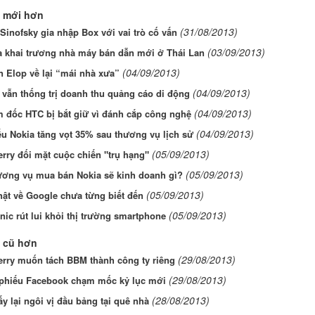
 mới hơn
(31/08/2013)
Sinofsky gia nhập Box với vai trò cố vấn
(03/09/2013)
a khai trương nhà máy bán dẫn mới ở Thái Lan
(04/09/2013)
 Elop về lại “mái nhà xưa”
(04/09/2013)
vẫn thống trị doanh thu quảng cáo di động
(04/09/2013)
 đốc HTC bị bắt giữ vì đánh cắp công nghệ
(04/09/2013)
u Nokia tăng vọt 35% sau thương vụ lịch sử
(05/09/2013)
rry đối mặt cuộc chiến "trụ hạng"
(05/09/2013)
ương vụ mua bán Nokia sẽ kinh doanh gì?
(05/09/2013)
hật về Google chưa từng biết đến
(05/09/2013)
ic rút lui khỏi thị trường smartphone
 cũ hơn
(29/08/2013)
erry muốn tách BBM thành công ty riêng
(29/08/2013)
 phiếu Facebook chạm mốc kỷ lục mới
(28/08/2013)
ấy lại ngôi vị đầu bảng tại quê nhà