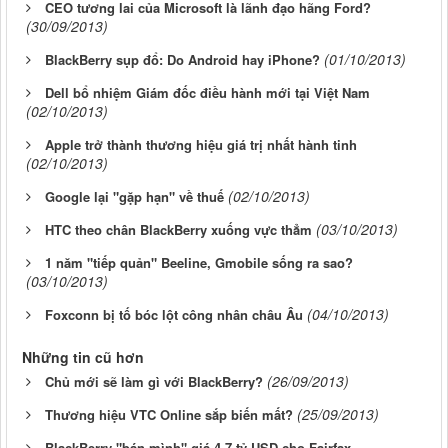
CEO tương lai của Microsoft là lãnh đạo hãng Ford?
(30/09/2013)
(01/10/2013)
BlackBerry sụp đổ: Do Android hay iPhone?
Dell bổ nhiệm Giám đốc điều hành mới tại Việt Nam
(02/10/2013)
Apple trở thành thương hiệu giá trị nhất hành tinh
(02/10/2013)
(02/10/2013)
Google lại "gặp hạn" về thuế
(03/10/2013)
HTC theo chân BlackBerry xuống vực thẳm
1 năm "tiếp quản" Beeline, Gmobile sống ra sao?
(03/10/2013)
(04/10/2013)
Foxconn bị tố bóc lột công nhân châu Âu
Những tin cũ hơn
(26/09/2013)
Chủ mới sẽ làm gì với BlackBerry?
(25/09/2013)
Thương hiệu VTC Online sắp biến mất?
BlackBerry "bán mình" giá 4.7 tỷ USD cho Fairfax