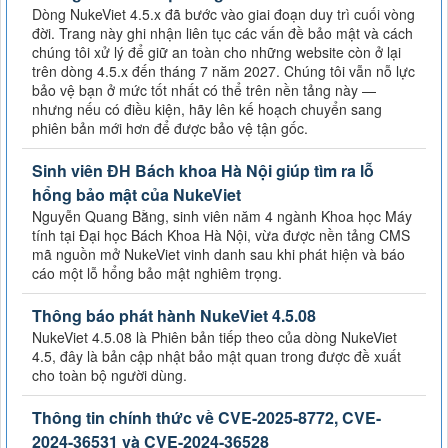
Dòng NukeViet 4.5.x đã bước vào giai đoạn duy trì cuối vòng
đời. Trang này ghi nhận liên tục các vấn đề bảo mật và cách
chúng tôi xử lý để giữ an toàn cho những website còn ở lại
trên dòng 4.5.x đến tháng 7 năm 2027. Chúng tôi vẫn nỗ lực
bảo vệ bạn ở mức tốt nhất có thể trên nền tảng này —
nhưng nếu có điều kiện, hãy lên kế hoạch chuyển sang
phiên bản mới hơn để được bảo vệ tận gốc.
Sinh viên ĐH Bách khoa Hà Nội giúp tìm ra lỗ
hổng bảo mật của NukeViet
Nguyễn Quang Bằng, sinh viên năm 4 ngành Khoa học Máy
tính tại Đại học Bách Khoa Hà Nội, vừa được nền tảng CMS
mã nguồn mở NukeViet vinh danh sau khi phát hiện và báo
cáo một lỗ hổng bảo mật nghiêm trọng.
Thông báo phát hành NukeViet 4.5.08
NukeViet 4.5.08 là Phiên bản tiếp theo của dòng NukeViet
4.5, đây là bản cập nhật bảo mật quan trong được đề xuất
cho toàn bộ người dùng.
Thông tin chính thức về CVE-2025-8772, CVE-
2024-36531 và CVE-2024-36528