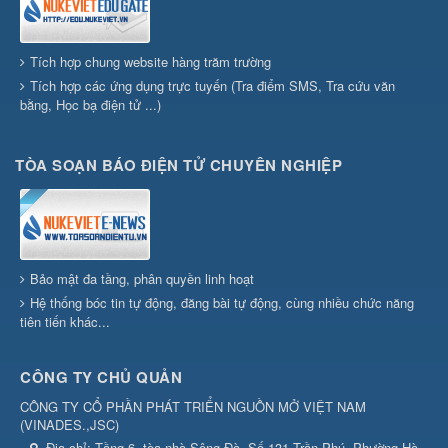
Tích hợp chung website hàng trăm trường
Tích hợp các ứng dụng trực tuyến (Tra điểm SMS, Tra cứu văn
bằng, Học bạ điện tử ...)
TÒA SOẠN BÁO ĐIỆN TỬ CHUYÊN NGHIỆP
Bảo mật đa tầng, phân quyền linh hoạt
Hệ thống bóc tin tự động, đăng bài tự động, cùng nhiều chức năng
tiên tiến khác...
CÔNG TY CHỦ QUẢN
CÔNG TY CỔ PHẦN PHÁT TRIỂN NGUỒN MỞ VIỆT NAM
(
VINADES.,JSC
)
Địa chỉ:
Tầng 6, tòa nhà Sông Đà, Số 131 Trần Phú, Phường Hà