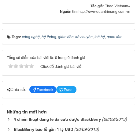
Tác giả:
Theo Vietnam+
Nguồn tin:
http://www.quantrimang.com.vn
Tags:
công nghệ
,
hệ thống
,
giám đốc
,
trò chuyện
,
thế hệ
,
quan tâm
Tổng số điểm của bài viết là: 0 trong 0 đánh giá
Click để đánh giá bài viết
Chia sẻ:
Facebook
Tweet
Những tin mới hơn
(28/09/2013)
4 chiến thuật đáng lẽ đã cứu được BlackBerry
(30/09/2013)
BlackBerry báo lỗ gần 1 tỷ USD