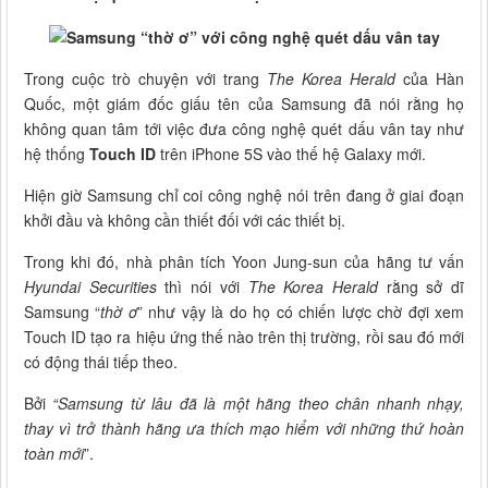
Trong cuộc trò chuyện với trang
The Korea Herald
của Hàn
Quốc, một giám đốc giấu tên của Samsung đã nói rằng họ
không quan tâm tới việc đưa công nghệ quét dấu vân tay như
hệ thống
Touch ID
trên iPhone 5S vào thế hệ Galaxy mới.
Hiện giờ Samsung chỉ coi công nghệ nói trên đang ở giai đoạn
khởi đầu và không cần thiết đối với các thiết bị.
Trong khi đó, nhà phân tích Yoon Jung-sun của hãng tư vấn
Hyundai Securities
thì nói với
The Korea Herald
rằng sở dĩ
Samsung “
thờ ơ
” như vậy là do họ có chiến lược chờ đợi xem
Touch ID tạo ra hiệu ứng thế nào trên thị trường, rồi sau đó mới
có động thái tiếp theo.
Bởi
“Samsung từ lâu đã là một hãng theo chân nhanh nhạy,
thay vì trở thành hãng ưa thích mạo hiểm với những thứ hoàn
toàn mới
”.