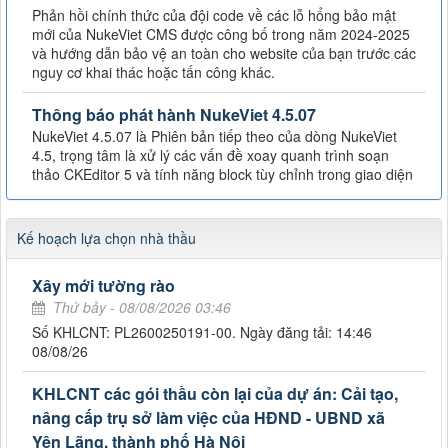
Phản hồi chính thức của đội code về các lỗ hổng bảo mật
mới của NukeViet CMS được công bố trong năm 2024-2025
và hướng dẫn bảo vệ an toàn cho website của bạn trước các
nguy cơ khai thác hoặc tấn công khác.
Thông báo phát hành NukeViet 4.5.07
NukeViet 4.5.07 là Phiên bản tiếp theo của dòng NukeViet
4.5, trọng tâm là xử lý các vấn đề xoay quanh trình soạn
thảo CKEditor 5 và tính năng block tùy chỉnh trong giao diện
Kế hoạch lựa chọn nhà thầu
Xây mới tường rào
Thứ bảy - 08/08/2026 03:46
Số KHLCNT: PL2600250191-00. Ngày đăng tải: 14:46
08/08/26
KHLCNT các gói thầu còn lại của dự án: Cải tạo,
nâng cấp trụ sở làm việc của HĐND - UBND xã
Yên Lãng, thành phố Hà Nội