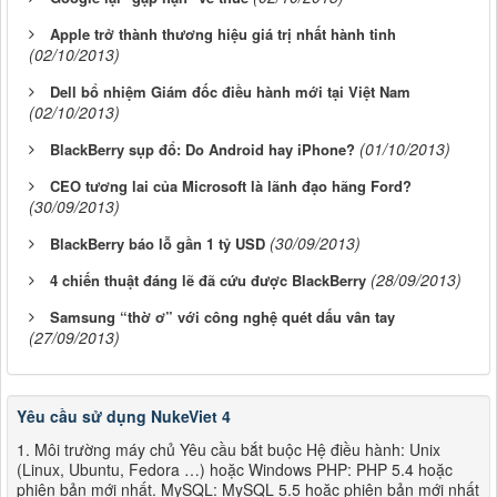
Apple trở thành thương hiệu giá trị nhất hành tinh
(02/10/2013)
Dell bổ nhiệm Giám đốc điều hành mới tại Việt Nam
(02/10/2013)
(01/10/2013)
BlackBerry sụp đổ: Do Android hay iPhone?
CEO tương lai của Microsoft là lãnh đạo hãng Ford?
(30/09/2013)
(30/09/2013)
BlackBerry báo lỗ gần 1 tỷ USD
(28/09/2013)
4 chiến thuật đáng lẽ đã cứu được BlackBerry
Samsung “thờ ơ” với công nghệ quét dấu vân tay
(27/09/2013)
Yêu cầu sử dụng NukeViet 4
1. Môi trường máy chủ Yêu cầu bắt buộc Hệ điều hành: Unix
(Linux, Ubuntu, Fedora …) hoặc Windows PHP: PHP 5.4 hoặc
phiên bản mới nhất. MySQL: MySQL 5.5 hoặc phiên bản mới nhất