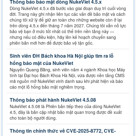
Thông báo bảo mật dòng NukeViet 4.5.x
Dòng NukeViet 4.5.x đã bước vào giai đoạn duy trì cuối vòng
đời. Trang này ghi nhận liên tục các vấn đề bảo mật và cách
chúng tôi xử lý để giữ an toàn cho những website còn ở lại
trên dòng 4.5.x đến tháng 7 năm 2027. Chúng tôi vẫn nỗ lực
bảo vệ bạn ở mức tốt nhất có thể trên nền tảng này —
nhưng nếu có điều kiện, hãy lên kế hoạch chuyển sang
phiên bản mới hơn để được bảo vệ tận gốc.
Sinh viên ĐH Bách khoa Hà Nội giúp tìm ra lỗ
hổng bảo mật của NukeViet
Nguyễn Quang Bằng, sinh viên năm 4 ngành Khoa học Máy
tính tại Đại học Bách Khoa Hà Nội, vừa được nền tảng CMS
mã nguồn mở NukeViet vinh danh sau khi phát hiện và báo
cáo một lỗ hổng bảo mật nghiêm trọng.
Thông báo phát hành NukeViet 4.5.08
NukeViet 4.5.08 là Phiên bản tiếp theo của dòng NukeViet
4.5, đây là bản cập nhật bảo mật quan trong được đề xuất
cho toàn bộ người dùng.
Thông tin chính thức về CVE-2025-8772, CVE-