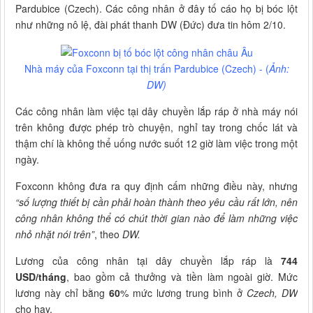
Pardubice (Czech). Các công nhân ở đây tố cáo họ bị bóc lột
như những nô lệ, đài phát thanh DW (Đức) đưa tin hôm 2/10.
Nhà máy của Foxconn tại thị trấn Pardubice (Czech) - (
Ảnh:
DW)
Các công nhân làm việc tại dây chuyền lắp ráp ở nhà máy nói
trên không được phép trò chuyện, nghỉ tay trong chốc lát và
thậm chí là không thể uống nước suốt 12 giờ làm việc trong một
ngày.
Foxconn không đưa ra quy định cấm những điều này, nhưng
“số lượng thiết bị cần phải hoàn thành theo yêu cầu rất lớn, nên
công nhân không thể có chút thời gian nào để làm những việc
nhỏ nhặt nói trên”
, theo
DW.
Lương của công nhân tại dây chuyền lắp ráp là
744
USD/tháng
, bao gồm cả thưởng và tiền làm ngoài giờ. Mức
lương này chỉ bằng
60
% mức lương trung bình ở
Czech, DW
cho hay.