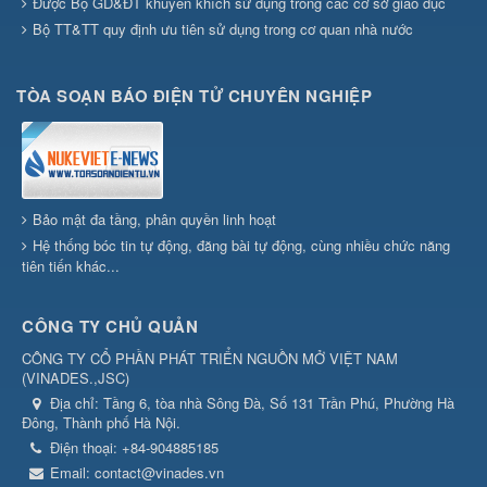
Được Bộ GD&ĐT khuyến khích sử dụng trong các cơ sở giáo dục
Bộ TT&TT quy định ưu tiên sử dụng trong cơ quan nhà nước
TÒA SOẠN BÁO ĐIỆN TỬ CHUYÊN NGHIỆP
Bảo mật đa tầng, phân quyền linh hoạt
Hệ thống bóc tin tự động, đăng bài tự động, cùng nhiều chức năng
tiên tiến khác...
CÔNG TY CHỦ QUẢN
CÔNG TY CỔ PHẦN PHÁT TRIỂN NGUỒN MỞ VIỆT NAM
(
VINADES.,JSC
)
Địa chỉ:
Tầng 6, tòa nhà Sông Đà, Số 131 Trần Phú, Phường Hà
Đông, Thành phố Hà Nội.
Điện thoại:
+84-904885185
Email:
contact@vinades.vn