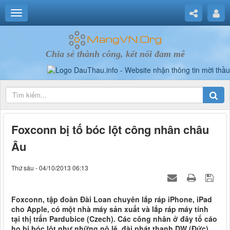
Chia sẻ thành công, kết nối đam mê
Foxconn bị tố bóc lột công nhân châu
Âu
Thứ sáu - 04/10/2013 06:13
Foxconn, tập đoàn Đài Loan chuyên lắp ráp iPhone, iPad
cho Apple, có một nhà máy sản xuất và lắp ráp máy tính
tại thị trấn Pardubice (Czech). Các công nhân ở đây tố cáo
họ bị bóc lột như những nô lệ, đài phát thanh DW (Đức)