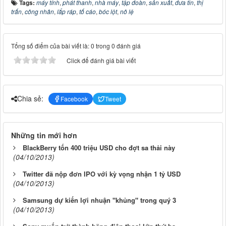
Tags:
máy tính
,
phát thanh
,
nhà máy
,
tập đoàn
,
sản xuất
,
đưa tin
,
thị
trấn
,
công nhân
,
lắp ráp
,
tố cáo
,
bóc lột
,
nô lệ
Tổng số điểm của bài viết là: 0 trong 0 đánh giá
Click để đánh giá bài viết
Chia sẻ:
Facebook
Tweet
Những tin mới hơn
BlackBerry tốn 400 triệu USD cho đợt sa thải này
(04/10/2013)
Twitter đã nộp đơn IPO với kỳ vọng nhận 1 tỷ USD
(04/10/2013)
Samsung dự kiến lợi nhuận "khủng" trong quý 3
(04/10/2013)