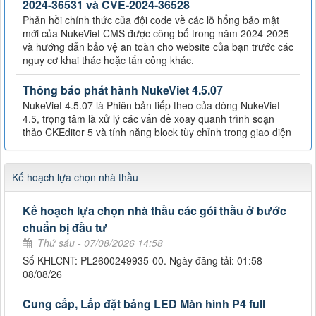
2024-36531 và CVE-2024-36528
Phản hồi chính thức của đội code về các lỗ hổng bảo mật
mới của NukeViet CMS được công bố trong năm 2024-2025
và hướng dẫn bảo vệ an toàn cho website của bạn trước các
nguy cơ khai thác hoặc tấn công khác.
Thông báo phát hành NukeViet 4.5.07
NukeViet 4.5.07 là Phiên bản tiếp theo của dòng NukeViet
4.5, trọng tâm là xử lý các vấn đề xoay quanh trình soạn
thảo CKEditor 5 và tính năng block tùy chỉnh trong giao diện
Kế hoạch lựa chọn nhà thầu
Kế hoạch lựa chọn nhà thầu các gói thầu ở bước
chuẩn bị đầu tư
Thứ sáu - 07/08/2026 14:58
Số KHLCNT: PL2600249935-00. Ngày đăng tải: 01:58
08/08/26
Cung cấp, Lắp đặt bảng LED Màn hình P4 full