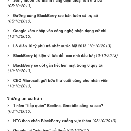
Sony muốn trở thành hãng điện thoại lớn thứ ba
(05/10/2013)
Đường cùng BlackBerry rao bán luôn cả trụ sở
(05/10/2013)
Google xâm nhập vào công nghệ nhận dạng cử chỉ
(10/10/2013)
(10/10/2013)
Lộ diện 10 tỷ phú trẻ nhất nước Mỹ 2013
(10/10/2013)
BlackBerry bị kiện vì lừa dối các nhà đầu tư
BlackBerry sẽ đốt gần hết tiền mặt trong 6 quý tới
(10/10/2013)
CEO Microsoft gửi bức thư cuối cùng cho nhân viên
(10/10/2013)
Những tin cũ hơn
1 năm "tiếp quản" Beeline, Gmobile sống ra sao?
(03/10/2013)
(03/10/2013)
HTC theo chân BlackBerry xuống vực thẳm
(02/10/2013)
Google lại "gặp hạn" về thuế