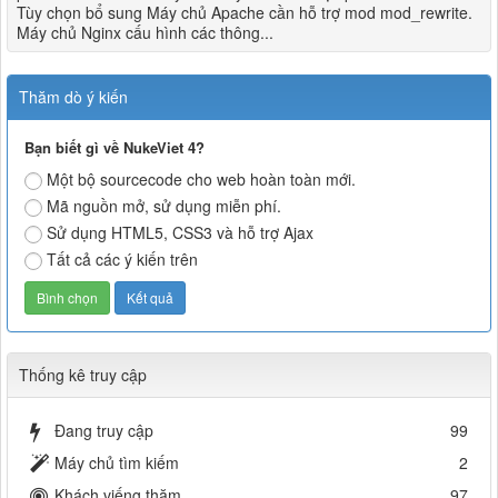
Tùy chọn bổ sung Máy chủ Apache cần hỗ trợ mod mod_rewrite.
Máy chủ Nginx cấu hình các thông...
Thăm dò ý kiến
Bạn biết gì về NukeViet 4?
Một bộ sourcecode cho web hoàn toàn mới.
Mã nguồn mở, sử dụng miễn phí.
Sử dụng HTML5, CSS3 và hỗ trợ Ajax
Tất cả các ý kiến trên
Thống kê truy cập
Đang truy cập
99
Máy chủ tìm kiếm
2
Khách viếng thăm
97