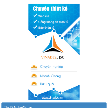
Tin từ NukeViet.vn