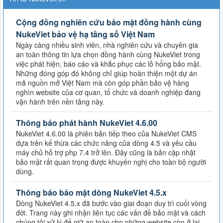
Cộng đồng nghiên cứu bảo mật đồng hành cùng
NukeViet bảo vệ hạ tầng số Việt Nam
Ngày càng nhiều sinh viên, nhà nghiên cứu và chuyên gia
an toàn thông tin lựa chọn đồng hành cùng NukeViet trong
việc phát hiện, báo cáo và khắc phục các lỗ hổng bảo mật.
Những đóng góp đó không chỉ giúp hoàn thiện một dự án
mã nguồn mở Việt Nam mà còn góp phần bảo vệ hàng
nghìn website của cơ quan, tổ chức và doanh nghiệp đang
vận hành trên nền tảng này.
Thông báo phát hành NukeViet 4.6.00
NukeViet 4.6.00 là phiên bản tiếp theo của NukeViet CMS
dựa trên kế thừa các chức năng của dòng 4.5 và yêu cầu
máy chủ hỗ trợ php 7.4 trở lên. Đây cũng là bản cập nhật
bảo mật rất quan trọng được khuyến nghị cho toàn bộ người
dùng.
Thông báo bảo mật dòng NukeViet 4.5.x
Dòng NukeViet 4.5.x đã bước vào giai đoạn duy trì cuối vòng
đời. Trang này ghi nhận liên tục các vấn đề bảo mật và cách
chúng tôi xử lý để giữ an toàn cho những website còn ở lại