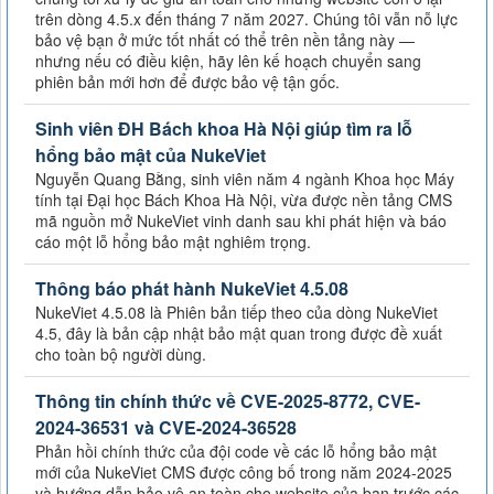
trên dòng 4.5.x đến tháng 7 năm 2027. Chúng tôi vẫn nỗ lực
bảo vệ bạn ở mức tốt nhất có thể trên nền tảng này —
nhưng nếu có điều kiện, hãy lên kế hoạch chuyển sang
phiên bản mới hơn để được bảo vệ tận gốc.
Sinh viên ĐH Bách khoa Hà Nội giúp tìm ra lỗ
hổng bảo mật của NukeViet
Nguyễn Quang Bằng, sinh viên năm 4 ngành Khoa học Máy
tính tại Đại học Bách Khoa Hà Nội, vừa được nền tảng CMS
mã nguồn mở NukeViet vinh danh sau khi phát hiện và báo
cáo một lỗ hổng bảo mật nghiêm trọng.
Thông báo phát hành NukeViet 4.5.08
NukeViet 4.5.08 là Phiên bản tiếp theo của dòng NukeViet
4.5, đây là bản cập nhật bảo mật quan trong được đề xuất
cho toàn bộ người dùng.
Thông tin chính thức về CVE-2025-8772, CVE-
2024-36531 và CVE-2024-36528
Phản hồi chính thức của đội code về các lỗ hổng bảo mật
mới của NukeViet CMS được công bố trong năm 2024-2025
và hướng dẫn bảo vệ an toàn cho website của bạn trước các