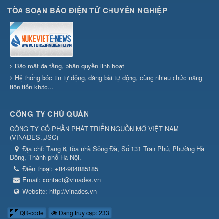
TÒA SOẠN BÁO ĐIỆN TỬ CHUYÊN NGHIỆP
Bảo mật đa tầng, phân quyền linh hoạt
Hệ thống bóc tin tự động, đăng bài tự động, cùng nhiều chức năng
tiên tiến khác...
CÔNG TY CHỦ QUẢN
CÔNG TY CỔ PHẦN PHÁT TRIỂN NGUỒN MỞ VIỆT NAM
(
VINADES.,JSC
)
Địa chỉ:
Tầng 6, tòa nhà Sông Đà, Số 131 Trần Phú, Phường Hà
Đông, Thành phố Hà Nội.
Điện thoại:
+84-904885185
Email:
contact@vinades.vn
Website:
http://vinades.vn
QR-code
Đang truy cập: 233