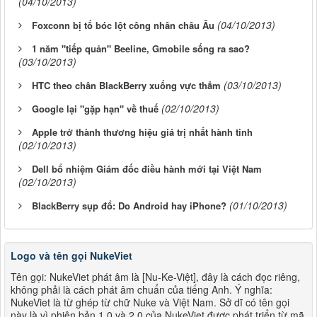
(04/10/2013)
(04/10/2013)
Foxconn bị tố bóc lột công nhân châu Âu
1 năm "tiếp quản" Beeline, Gmobile sống ra sao?
(03/10/2013)
(03/10/2013)
HTC theo chân BlackBerry xuống vực thẳm
(02/10/2013)
Google lại "gặp hạn" về thuế
Apple trở thành thương hiệu giá trị nhất hành tinh
(02/10/2013)
Dell bổ nhiệm Giám đốc điều hành mới tại Việt Nam
(02/10/2013)
(01/10/2013)
BlackBerry sụp đổ: Do Android hay iPhone?
Logo và tên gọi NukeViet
Tên gọi: NukeViet phát âm là [Nu-Ke-Việt], đây là cách đọc riêng,
không phải là cách phát âm chuẩn của tiếng Anh. Ý nghĩa:
NukeViet là từ ghép từ chữ Nuke và Việt Nam. Sở dĩ có tên gọi
này là vì phiên bản 1.0 và 2.0 của NukeViet được phát triển từ mã