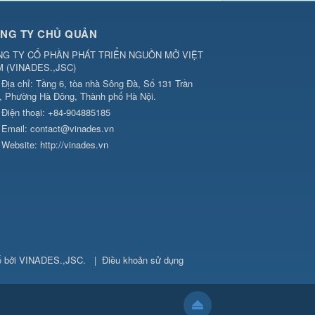
NG TY CHỦ QUẢN
G TY CỔ PHẦN PHÁT TRIỂN NGUỒN MỞ VIỆT
M
(
VINADES.,JSC
)
Địa chỉ:
Tầng 6, tòa nhà Sông Đà, Số 131 Trần
, Phường Hà Đông, Thành phố Hà Nội.
Điện thoại:
+84-904885185
Email:
contact@vinades.vn
Website:
http://vinades.vn
ế bởi
VINADES.,JSC
.
|
Điều khoản sử dụng