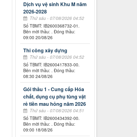
Dịch vụ vệ sinh Khu M năm
2026-2028
Thứ sáu - 07/08/2026 04:52
Số TBMT: IB2600368732-01.
Bên mời thầu: . Đóng thầu:
09:00 20/08/26
Thi công xây dựng
Thứ sáu - 07/08/2026 04:52
Số TBMT: IB2600417833-00.
Bên mời thầu: . Đóng thầu:
08:30 24/08/26
Gói thầu 1 - Cung cấp Hóa
chất, dụng cụ phụ tùng vật
rẻ tiền mau hỏng năm 2026
Thứ sáu - 07/08/2026 04:51
Số TBMT: IB2600434392-00.
Bên mời thầu: . Đóng thầu:
09:00 18/08/26