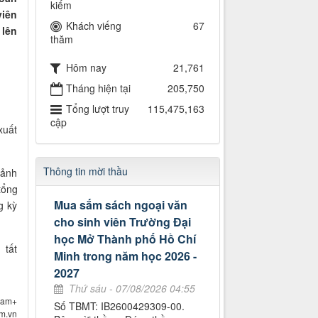
kiếm
viên
Khách viếng
67
 lên
thăm
Hôm nay
21,761
Tháng hiện tại
205,750
Tổng lượt truy
115,475,163
cập
xuất
Thông tin mời thầu
cảnh
tổng
Mua sắm sách ngoại văn
g kỳ
cho sinh viên Trường Đại
học Mở Thành phố Hồ Chí
 tất
Minh trong năm học 2026 -
2027
Thứ sáu - 07/08/2026 04:55
nam+
Số TBMT: IB2600429309-00.
om.vn