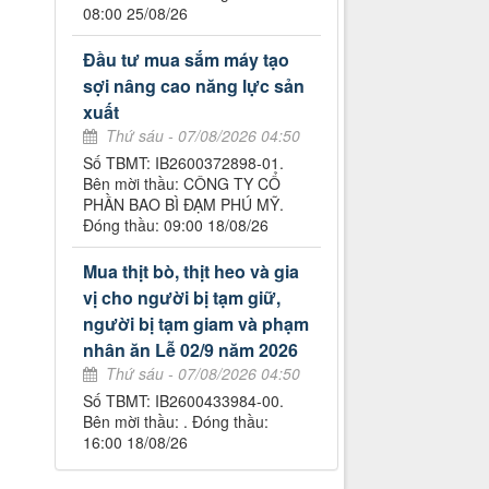
08:00 25/08/26
Đầu tư mua sắm máy tạo
sợi nâng cao năng lực sản
xuất
Thứ sáu - 07/08/2026 04:50
Số TBMT: IB2600372898-01.
Bên mời thầu: CÔNG TY CỔ
PHẦN BAO BÌ ĐẠM PHÚ MỸ.
Đóng thầu: 09:00 18/08/26
Mua thịt bò, thịt heo và gia
vị cho người bị tạm giữ,
người bị tạm giam và phạm
nhân ăn Lễ 02/9 năm 2026
Thứ sáu - 07/08/2026 04:50
Số TBMT: IB2600433984-00.
Bên mời thầu: . Đóng thầu:
16:00 18/08/26