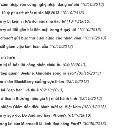
(10/10/2013)
 xâm nhập vào công nghệ nhận dạng cử chỉ
(10/10/2013)
 10 tỷ phú trẻ nhất nước Mỹ 2013
(10/10/2013)
rry bị kiện vì lừa dối các nhà đầu tư
(10/10/2013)
rry sẽ đốt gần hết tiền mặt trong 6 quý tới
(10/10/2013)
crosoft gửi bức thư cuối cùng cho nhân viên
(10/10/2013)
 cắt giảm việc làm toàn cầu
 cũ hơn
(04/10/2013)
 bị tố bóc lột công nhân châu Âu
(03/10/2013)
tiếp quản" Beeline, Gmobile sống ra sao?
(03/10/2013)
eo chân BlackBerry xuống vực thẳm
(02/10/2013)
lại "gặp hạn" về thuế
(02/10/2013)
rở thành thương hiệu giá trị nhất hành tinh
(02/10/2013)
ổ nhiệm Giám đốc điều hành mới tại Việt Nam
(01/10/2013)
erry sụp đổ: Do Android hay iPhone?
(30/09/2013)
ng lai của Microsoft là lãnh đạo hãng Ford?