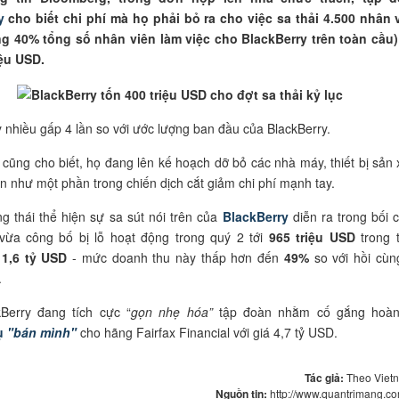
y
cho biết chi phí mà họ phải bỏ ra cho việc sa thải 4.500 nhân 
g 40% tổng số nhân viên làm việc cho BlackBerry trên toàn cầu)
iệu USD.
y nhiều gấp 4 lần so với ước lượng ban đầu của BlackBerry.
 cũng cho biết, họ đang lên kế hoạch dỡ bỏ các nhà máy, thiết bị sản 
ản như một phần trong chiến dịch cắt giảm chi phí mạnh tay.
 thái thể hiện sự sa sút nói trên của
BlackBerry
diễn ra trong bối 
vừa công bố bị lỗ hoạt động trong quý 2 tới
965 triệu USD
trong 
u
1,6 tỷ USD
- mức doanh thu này thấp hơn đến
49%
so với hồi cùn
.
kBerry đang tích cực “
gọn nhẹ hóa”
tập đoàn nhằm cố gắng hoàn
ụ
"bán mình"
cho hãng Fairfax Financial với giá 4,7 tỷ USD.
Tác giả:
Theo Viet
Nguồn tin:
http://www.quantrimang.c