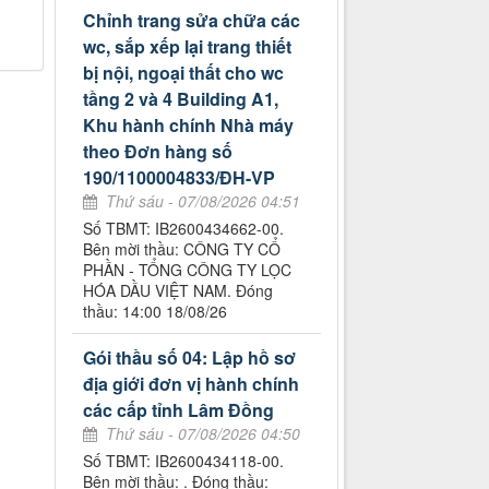
Chỉnh trang sửa chữa các
wc, sắp xếp lại trang thiết
bị nội, ngoại thất cho wc
tầng 2 và 4 Building A1,
Khu hành chính Nhà máy
theo Đơn hàng số
190/1100004833/ĐH-VP
Thứ sáu - 07/08/2026 04:51
Số TBMT: IB2600434662-00.
Bên mời thầu: CÔNG TY CỔ
PHẦN - TỔNG CÔNG TY LỌC
HÓA DẦU VIỆT NAM. Đóng
thầu: 14:00 18/08/26
Gói thầu số 04: Lập hồ sơ
địa giới đơn vị hành chính
các cấp tỉnh Lâm Đồng
Thứ sáu - 07/08/2026 04:50
Số TBMT: IB2600434118-00.
Bên mời thầu: . Đóng thầu: