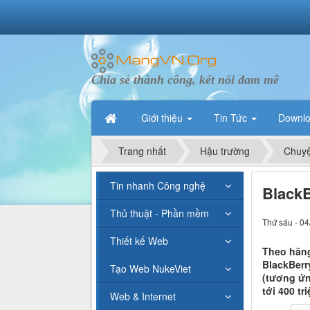
Chia sẻ thành công, kết nối đam mê
Giới thiệu
Tin Tức
Downl
Trang nhất
Hậu trường
Chuyệ
Tin nhanh Công nghệ
BlackB
Thủ thuật - Phần mềm
Thứ sáu - 04
Thiết kế Web
Theo hãng
BlackBerry
Tạo Web NukeViet
(tương ứn
tới 400 tr
Web & Internet