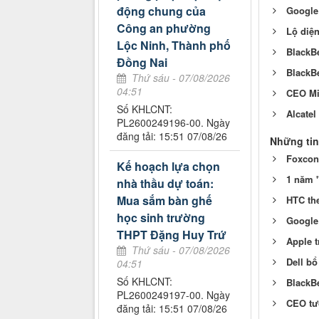
động chung của
Google
Công an phường
Lộ diện
Lộc Ninh, Thành phố
BlackBe
Đồng Nai
BlackBe
Thứ sáu - 07/08/2026
04:51
CEO Mi
Số KHLCNT:
Alcatel
PL2600249196-00. Ngày
đăng tải: 15:51 07/08/26
Những tin
Foxconn
Kế hoạch lựa chọn
1 năm "
nhà thầu dự toán:
Mua sắm bàn ghế
HTC th
học sinh trường
Google 
THPT Đặng Huy Trứ
Apple t
Thứ sáu - 07/08/2026
Dell b
04:51
Số KHLCNT:
BlackB
PL2600249197-00. Ngày
CEO tươ
đăng tải: 15:51 07/08/26