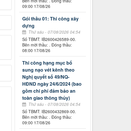
Bên mời thầu: . Đóng thầu:
09:00 17/08/26
Gói thầu 01: Thi công xây
dựng
Thứ sáu - 07/08/2026 04:54
Số TBMT: IB2600426589-00.
Bên mời thầu: . Đóng thầu:
08:00 17/08/26
Thi công hạng mục bổ
sung nạo vét kênh theo
Nghị quyết số 49/NQ-
HĐND ngày 24/6/2024 (bao
gồm chi phí đảm bảo an
toàn giao thông thủy)
Thứ sáu - 07/08/2026 04:54
Số TBMT: IB2600432869-00.
Bên mời thầu: . Đóng thầu:
09:00 17/08/26