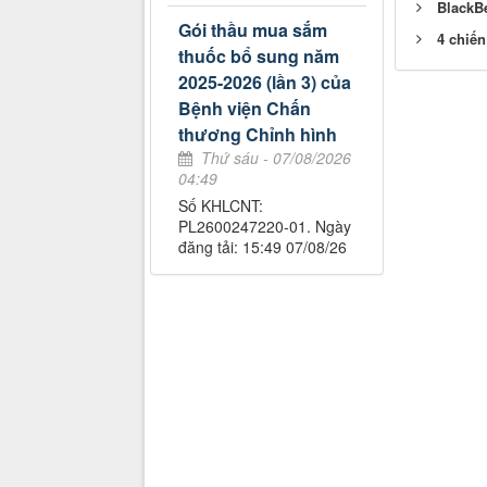
BlackBe
Gói thầu mua sắm
4 chiến
thuốc bổ sung năm
2025-2026 (lần 3) của
Bệnh viện Chấn
thương Chỉnh hình
Thứ sáu - 07/08/2026
04:49
Số KHLCNT:
PL2600247220-01. Ngày
đăng tải: 15:49 07/08/26