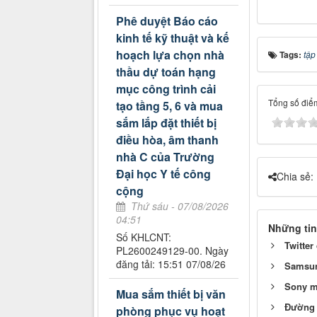
Phê duyệt Báo cáo
kinh tế kỹ thuật và kế
hoạch lựa chọn nhà
Tags:
tập
thầu dự toán hạng
mục công trình cải
Tổng số điểm
tạo tầng 5, 6 và mua
sắm lắp đặt thiết bị
điều hòa, âm thanh
nhà C của Trường
Đại học Y tế công
Chia sẻ:
cộng
Thứ sáu - 07/08/2026
04:51
Những tin
Số KHLCNT:
Twitter
PL2600249129-00. Ngày
đăng tải: 15:51 07/08/26
Samsun
Sony mu
Mua sắm thiết bị văn
Đường c
phòng phục vụ hoạt