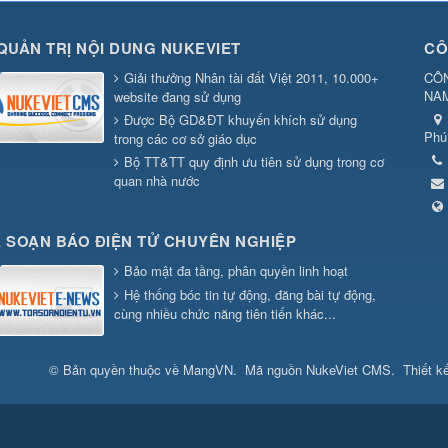
QUẢN TRỊ NỘI DUNG NUKEVIET
CÔ
Giải thưởng Nhân tài đất Việt 2011, 10.000+
CÔN
NA
website đang sử dụng
Được Bộ GD&ĐT khuyến khích sử dụng
Phú
trong các cơ sở giáo dục
Bộ TT&TT quy định ưu tiên sử dụng trong cơ
quan nhà nước
 SOẠN BÁO ĐIỆN TỬ CHUYÊN NGHIỆP
Bảo mật đa tầng, phân quyền linh hoạt
Hệ thống bóc tin tự động, đăng bài tự động,
cùng nhiều chức năng tiên tiến khác...
© Bản quyền thuộc về
MangVN
.
Mã nguồn
NukeViet CMS
.
Thiết k