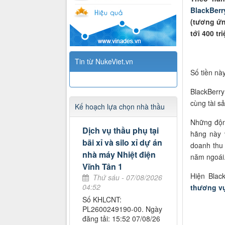
BlackBerr
(tương ứn
tới 400 tr
Tin từ NukeViet.vn
Số tiền nà
BlackBerry
cùng tài s
Kế hoạch lựa chọn nhà thầu
Những động
Dịch vụ thầu phụ tại
hãng này 
bãi xỉ và silo xỉ dự án
doanh th
nhà máy Nhiệt điện
năm ngoái
Vĩnh Tân 1
Hiện Blac
Thứ sáu - 07/08/2026
04:52
thương v
Số KHLCNT:
PL2600249190-00. Ngày
đăng tải: 15:52 07/08/26