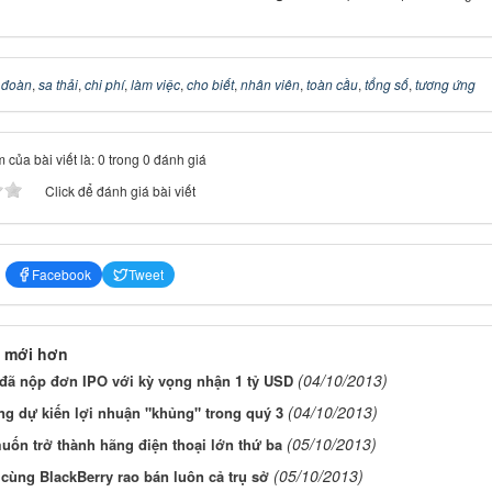
 đoàn
,
sa thải
,
chi phí
,
làm việc
,
cho biết
,
nhân viên
,
toàn cầu
,
tổng số
,
tương ứng
 của bài viết là: 0 trong 0 đánh giá
Click để đánh giá bài viết
Facebook
Tweet
 mới hơn
(04/10/2013)
 đã nộp đơn IPO với kỳ vọng nhận 1 tỷ USD
(04/10/2013)
g dự kiến lợi nhuận "khủng" trong quý 3
(05/10/2013)
ốn trở thành hãng điện thoại lớn thứ ba
(05/10/2013)
ùng BlackBerry rao bán luôn cả trụ sở