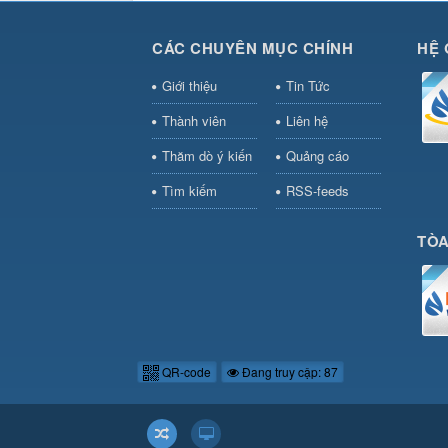
CÁC CHUYÊN MỤC CHÍNH
HỆ 
Giới thiệu
Tin Tức
Thành viên
Liên hệ
Thăm dò ý kiến
Quảng cáo
Tìm kiếm
RSS-feeds
TÒA
QR-code
Đang truy cập: 87