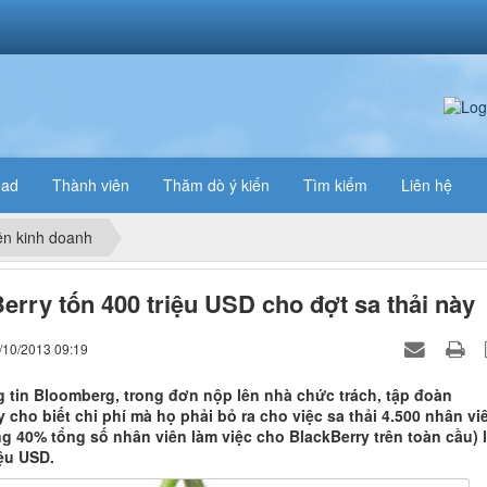
oad
Thành viên
Thăm dò ý kiến
Tìm kiếm
Liên hệ
n kinh doanh
erry tốn 400 triệu USD cho đợt sa thải này
/10/2013 09:19
 tin Bloomberg, trong đơn nộp lên nhà chức trách, tập đoàn
 cho biết chi phí mà họ phải bỏ ra cho việc sa thải 4.500 nhân vi
g 40% tổng số nhân viên làm việc cho BlackBerry trên toàn cầu) 
iệu USD.