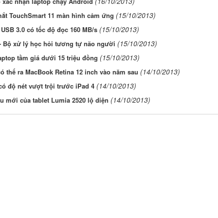
(16/10/2013)
 xác nhận laptop chạy Android
(15/10/2013)
mắt TouchSmart 11 màn hình cảm ứng
(15/10/2013)
 USB 3.0 có tốc độ đọc 160 MB/s
(15/10/2013)
- Bộ xử lý học hỏi tương tự não người
(15/10/2013)
aptop tầm giá dưới 15 triệu đồng
(14/10/2013)
ó thể ra MacBook Retina 12 inch vào năm sau
(14/10/2013)
có độ nét vượt trội trước iPad 4
(14/10/2013)
 mới của tablet Lumia 2520 lộ diện