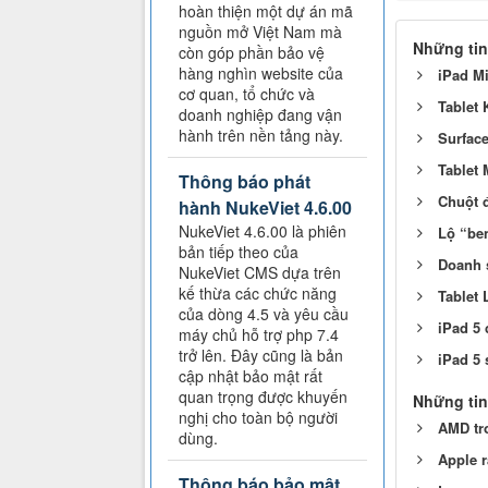
hoàn thiện một dự án mã
nguồn mở Việt Nam mà
Những tin
còn góp phần bảo vệ
hàng nghìn website của
iPad Mi
cơ quan, tổ chức và
Tablet 
doanh nghiệp đang vận
hành trên nền tảng này.
Surface
Tablet 
Thông báo phát
Chuột đ
hành NukeViet 4.6.00
NukeViet 4.6.00 là phiên
Lộ “be
bản tiếp theo của
Doanh s
NukeViet CMS dựa trên
kế thừa các chức năng
Tablet 
của dòng 4.5 và yêu cầu
iPad 5 
máy chủ hỗ trợ php 7.4
trở lên. Đây cũng là bản
iPad 5 
cập nhật bảo mật rất
quan trọng được khuyến
Những tin
nghị cho toàn bộ người
AMD tr
dùng.
Apple r
Thông báo bảo mật