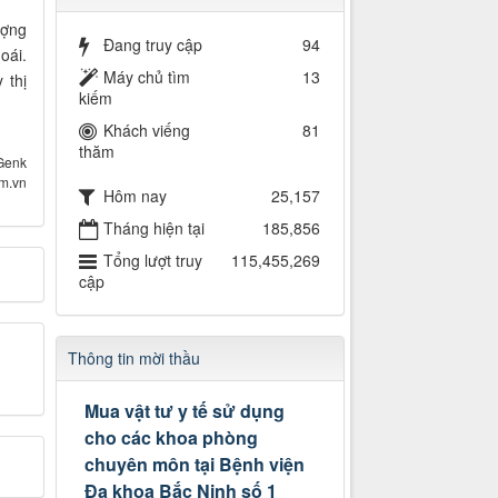
ượng
Đang truy cập
94
oái.
Máy chủ tìm
13
 thị
kiếm
Khách viếng
81
thăm
Genk
om.vn
Hôm nay
25,157
Tháng hiện tại
185,856
Tổng lượt truy
115,455,269
cập
Thông tin mời thầu
Mua vật tư y tế sử dụng
cho các khoa phòng
chuyên môn tại Bệnh viện
Đa khoa Bắc Ninh số 1