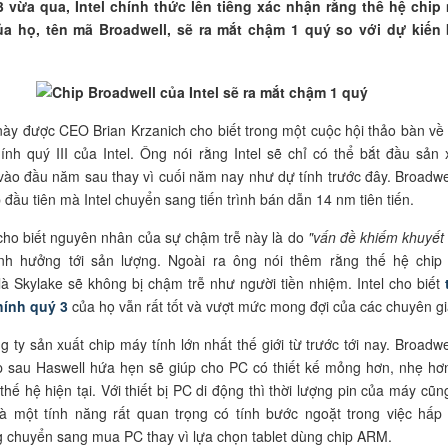
 vừa qua, Intel chính thức lên tiếng xác nhận rằng thế hệ chip
a họ, tên mã Broadwell, sẽ ra mắt chậm 1 quý so với dự kiến
này được CEO Brian Krzanich cho biết trong một cuộc hội thảo bàn về 
hính quý III của Intel. Ông nói rằng Intel sẽ chỉ có thể bắt đầu sản 
vào đầu năm sau thay vì cuối năm nay như dự tính trước đây. Broadwel
 đầu tiên mà Intel chuyển sang tiến trình bán dẫn 14 nm tiên tiến.
cho biết nguyên nhân của sự chậm trễ này là do
"vấn đề khiếm khuyết
h hưởng tới sản lượng. Ngoài ra ông nói thêm rằng thế hệ chip
là Skylake sẽ không bị chậm trễ như người tiền nhiệm. Intel cho biết
hính quý 3
của họ vẫn rất tốt và vượt mức mong đợi của các chuyên gi
ng ty sản xuất chip máy tính lớn nhất thế giới từ trước tới nay. Broadwel
p sau Haswell hứa hẹn sẽ giúp cho PC có thiết kế mỏng hơn, nhẹ hơ
hế hệ hiện tại. Với thiết bị PC di động thì thời lượng pin của máy cũng
là một tính năng rất quan trọng có tính bước ngoặt trong việc hấp
 chuyển sang mua PC thay vì lựa chọn tablet dùng chip ARM.