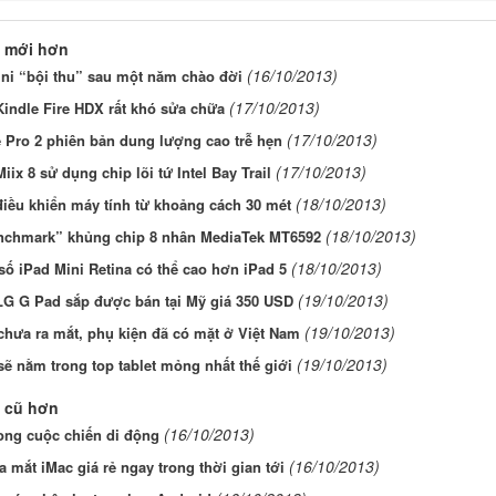
 mới hơn
(16/10/2013)
ni “bội thu” sau một năm chào đời
(17/10/2013)
Kindle Fire HDX rất khó sửa chữa
(17/10/2013)
 Pro 2 phiên bản dung lượng cao trễ hẹn
(17/10/2013)
Miix 8 sử dụng chip lõi tứ Intel Bay Trail
(18/10/2013)
iều khiển máy tính từ khoảng cách 30 mét
(18/10/2013)
nchmark” khủng chip 8 nhân MediaTek MT6592
(18/10/2013)
ố iPad Mini Retina có thể cao hơn iPad 5
(19/10/2013)
LG G Pad sắp được bán tại Mỹ giá 350 USD
(19/10/2013)
chưa ra mắt, phụ kiện đã có mặt ở Việt Nam
(19/10/2013)
sẽ nằm trong top tablet mỏng nhất thế giới
 cũ hơn
(16/10/2013)
ong cuộc chiến di động
(16/10/2013)
a mắt iMac giá rẻ ngay trong thời gian tới