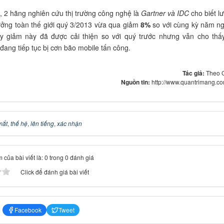
, 2 hãng nghiên cứu thị trường công nghệ là
Gartner và IDC
cho biết l
ởng toàn thế giới quý 3/2013 vừa qua giảm
8%
so với cùng kỳ năm ng
y giảm này đã được cải thiện so với quý trước nhưng vẫn cho thấy
đang tiếp tục bị cơn bão mobile tấn công.
Tác giả:
Theo 
Nguồn tin:
http://www.quantrimang.c
mắt
,
thế hệ
,
lên tiếng
,
xác nhận
 của bài viết là: 0 trong 0 đánh giá
Click để đánh giá bài viết
Facebook
Tweet