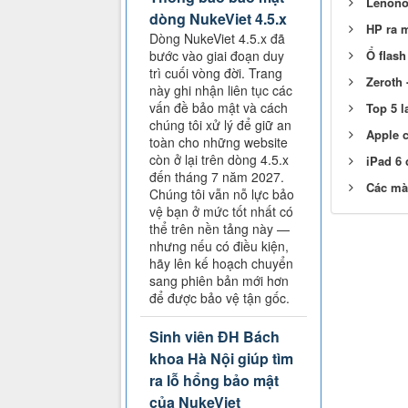
Lenono
dòng NukeViet 4.5.x
HP ra 
Dòng NukeViet 4.5.x đã
Ổ flash
bước vào giai đoạn duy
trì cuối vòng đời. Trang
Zeroth 
này ghi nhận liên tục các
vấn đề bảo mật và cách
Top 5 l
chúng tôi xử lý để giữ an
Apple c
toàn cho những website
còn ở lại trên dòng 4.5.x
iPad 6 
đến tháng 7 năm 2027.
Các màu
Chúng tôi vẫn nỗ lực bảo
vệ bạn ở mức tốt nhất có
thể trên nền tảng này —
nhưng nếu có điều kiện,
hãy lên kế hoạch chuyển
sang phiên bản mới hơn
để được bảo vệ tận gốc.
Sinh viên ĐH Bách
khoa Hà Nội giúp tìm
ra lỗ hổng bảo mật
của NukeViet