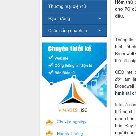
Hôm thứ 3
Thương mại điện tử
cho PC củ
đầu.
Hậu trường
Cuộc sống quanh ta
Thông tin 
hình tài c
Broadwell 
thệ hệ chip
CEO Intel 
độ"
làm ản
Broadwell 
hình tài c
Intel là cô
thế hệ chi
mạnh hơn t
hơn. Đây 
người dùng