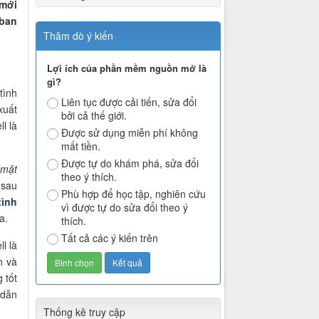
 mới
 ban
Thăm dò ý kiến
Lợi ích của phần mềm nguồn mở là
gì?
tình
Liên tục được cải tiến, sửa đổi
xuất
bởi cả thế giới.
l là
Được sử dụng miễn phí không
mất tiền.
Được tự do khám phá, sửa đổi
 mật
theo ý thích.
 sau
Phù hợp để học tập, nghiên cứu
tình
vì được tự do sửa đổi theo ý
a.
thích.
Tất cả các ý kiến trên
l là
n và
 tốt
 dẫn
Thống kê truy cập