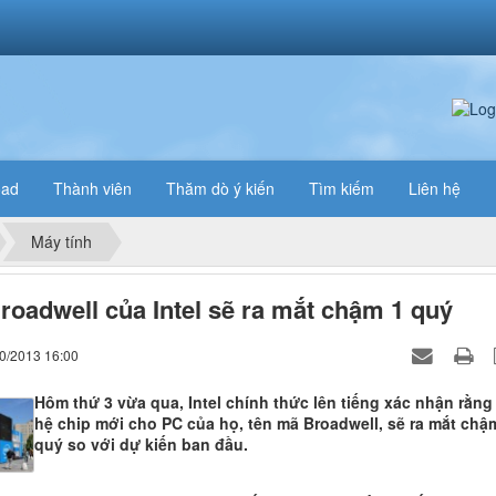
oad
Thành viên
Thăm dò ý kiến
Tìm kiếm
Liên hệ
Máy tính
roadwell của Intel sẽ ra mắt chậm 1 quý
10/2013 16:00
Hôm thứ 3 vừa qua, Intel chính thức lên tiếng xác nhận rằng
hệ chip mới cho PC của họ, tên mã Broadwell, sẽ ra mắt chậ
quý so với dự kiến ban đầu.