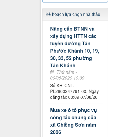
Kế hoạch lựa chọn nhà thầu
Nâng cấp BTNN và
xây dựng HTTN các
tuyến đường Tân
Phước Khánh 10, 19,
30, 33, 52 phường
Tân Khánh
Thứ năm -
06/08/2026 19:09
Số KHLCNT:
PL2600247791-00. Ngày
đăng tải: 00:09 07/08/26
Mua xe ô tô phục vụ
công tác chung của
xã Chiềng Sơn năm
2026