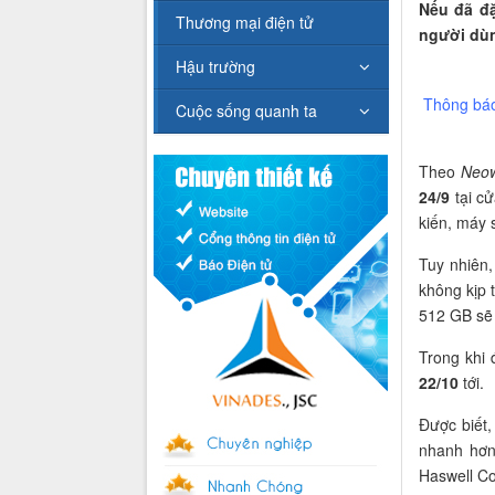
Nếu đã đ
Thương mại điện tử
người dùn
Hậu trường
Thông báo
Cuộc sống quanh ta
Theo
Neow
24/9
tại cử
kiến, máy 
Tuy nhiên,
không kịp 
512 GB sẽ p
Trong khi
22/10
tới.
Được biết
nhanh hơ
Haswell Co