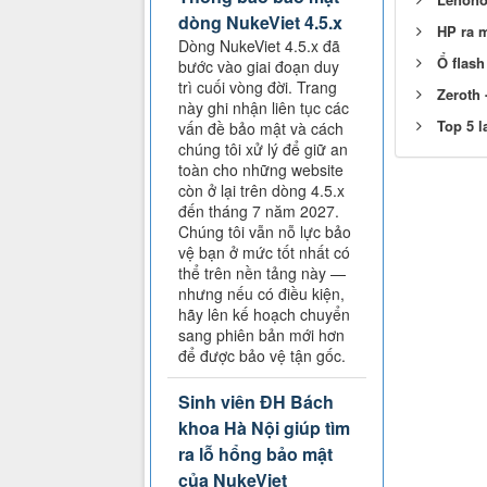
dòng NukeViet 4.5.x
HP ra 
Dòng NukeViet 4.5.x đã
Ổ flash
bước vào giai đoạn duy
trì cuối vòng đời. Trang
Zeroth 
này ghi nhận liên tục các
Top 5 l
vấn đề bảo mật và cách
chúng tôi xử lý để giữ an
toàn cho những website
còn ở lại trên dòng 4.5.x
đến tháng 7 năm 2027.
Chúng tôi vẫn nỗ lực bảo
vệ bạn ở mức tốt nhất có
thể trên nền tảng này —
nhưng nếu có điều kiện,
hãy lên kế hoạch chuyển
sang phiên bản mới hơn
để được bảo vệ tận gốc.
Sinh viên ĐH Bách
khoa Hà Nội giúp tìm
ra lỗ hổng bảo mật
của NukeViet