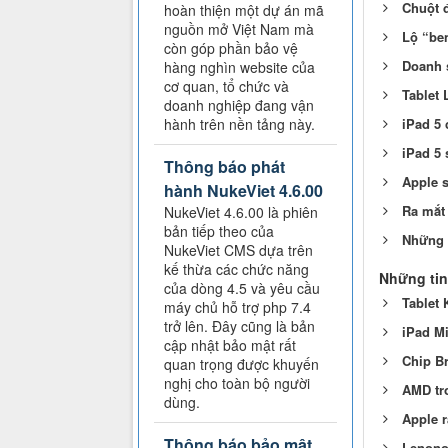
Chuột đ
hoàn thiện một dự án mã
nguồn mở Việt Nam mà
Lộ “be
còn góp phần bảo vệ
Doanh s
hàng nghìn website của
cơ quan, tổ chức và
Tablet 
doanh nghiệp đang vận
iPad 5 
hành trên nền tảng này.
iPad 5 
Thông báo phát
Apple s
hành NukeViet 4.6.00
Ra mắt
NukeViet 4.6.00 là phiên
bản tiếp theo của
Những đ
NukeViet CMS dựa trên
kế thừa các chức năng
Những tin
của dòng 4.5 và yêu cầu
Tablet 
máy chủ hỗ trợ php 7.4
trở lên. Đây cũng là bản
iPad Mi
cập nhật bảo mật rất
Chip Br
quan trọng được khuyến
nghị cho toàn bộ người
AMD tr
dùng.
Apple r
Thông báo bảo mật
Lenono