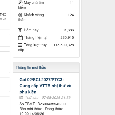
Máy chủ tìm
11
kiếm
 TNO
Khách viếng
124
om.vn
thăm
Hôm nay
31,686
Tháng hiện tại
230,915
Tổng lượt truy
115,500,328
cập
Thông tin mời thầu
Gói 02/SCL2027/PTC3:
Cung cấp VTTB nhị thứ và
phụ kiện
Thứ sáu - 07/08/2026 21:39
Số TBMT: IB2600435942-00.
Bên mời thầu: . Đóng thầu:
10:00 14/08/26