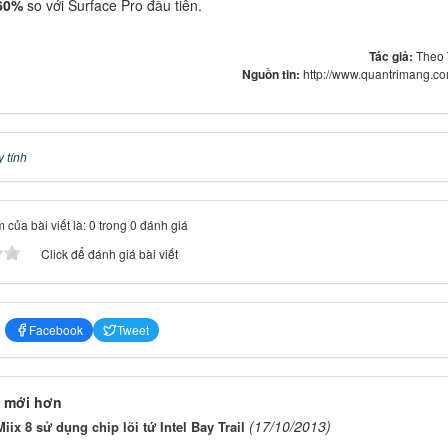
60%
so với Surface Pro đầu tiên.
Tác giả:
Theo
Nguồn tin:
http://www.quantrimang.c
 tính
 của bài viết là: 0 trong 0 đánh giá
Click để đánh giá bài viết
Facebook
Tweet
 mới hơn
(17/10/2013)
Miix 8 sử dụng chip lõi tứ Intel Bay Trail