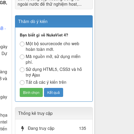
 GB,
ngoài nước để thử nghiệm host,...
Thăm dò ý kiến
B -
Bạn biết gì về NukeViet 4?
Một bộ sourcecode cho web
ngày
hoàn toàn mới.
. Dự
Mã nguồn mở, sử dụng miễn
phí.
Sử dụng HTML5, CSS3 và hỗ
hàng
trợ Ajax
B và
Tất cả các ý kiến trên
ngày
Thống kê truy cập
 họa
ntel
Đang truy cập
135
tiến