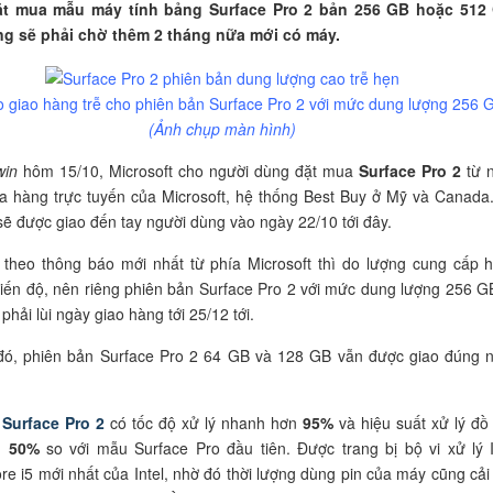
ặt mua mẫu máy tính bảng Surface Pro 2 bản 256 GB hoặc 512
g sẽ phải chờ thêm 2 tháng nữa mới có máy.
 giao hàng trễ cho phiên bản Surface Pro 2 với mức dung lượng 256 G
(Ảnh chụp màn hình)
in
hôm 15/10, Microsoft cho người dùng đặt mua
Surface Pro 2
từ 
a hàng trực tuyến của Microsoft, hệ thống Best Buy ở Mỹ và Canada
sẽ được giao đến tay người dùng vào ngày 22/10 tới đây.
 theo thông báo mới nhất từ phía Microsoft thì do lượng cung cấp 
tiến độ, nên riêng phiên bản Surface Pro 2 với mức dung lượng 256 G
hải lùi ngày giao hàng tới 25/12 tới.
 đó, phiên bản Surface Pro 2 64 GB và 128 GB vẫn được giao đúng 
,
Surface Pro 2
có tốc độ xử lý nhanh hơn
95%
và hiệu suất xử lý đồ
n
50%
so với mẫu Surface Pro đầu tiên. Được trang bị bộ vi xử lý I
re i5 mới nhất của Intel, nhờ đó thời lượng dùng pin của máy cũng cải 