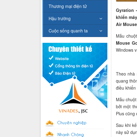
Thương mại điện tử
Gyration 
khiển máy
Hậu trường
Air Mouse
Cuộc sống quanh ta
Mẫu chuột
Mouse Go
Windows v
Theo nhà 
quang thôn
điều khiển
Mẫu chuột 
bởi một th
Plus cũng 
Sau khi kế
này sử dụn