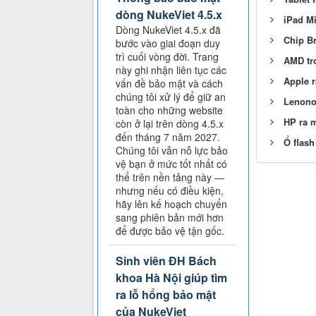
dòng NukeViet 4.5.x
iPad Mi
Dòng NukeViet 4.5.x đã
Chip Br
bước vào giai đoạn duy
trì cuối vòng đời. Trang
AMD tr
này ghi nhận liên tục các
Apple r
vấn đề bảo mật và cách
chúng tôi xử lý để giữ an
Lenono
toàn cho những website
HP ra 
còn ở lại trên dòng 4.5.x
đến tháng 7 năm 2027.
Ổ flash
Chúng tôi vẫn nỗ lực bảo
vệ bạn ở mức tốt nhất có
thể trên nền tảng này —
nhưng nếu có điều kiện,
hãy lên kế hoạch chuyển
sang phiên bản mới hơn
để được bảo vệ tận gốc.
Sinh viên ĐH Bách
khoa Hà Nội giúp tìm
ra lỗ hổng bảo mật
của NukeViet