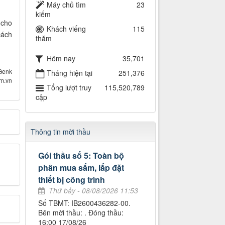
Máy chủ tìm
23
kiếm
 cho
Khách viếng
115
cách
thăm
Hôm nay
35,701
Genk
Tháng hiện tại
251,376
om.vn
Tổng lượt truy
115,520,789
cập
Thông tin mời thầu
Gói thầu số 5: Toàn bộ
phần mua sắm, lắp đặt
thiết bị công trình
Thứ bảy - 08/08/2026 11:53
Số TBMT: IB2600436282-00.
Bên mời thầu: . Đóng thầu:
16:00 17/08/26