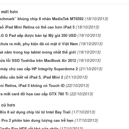
 mới hơn
(18/10/2013)
nchmark” khủng chip 8 nhân MediaTek MT6592
(18/10/2013)
ố iPad Mini Retina có thể cao hơn iPad 5
(19/10/2013)
LG G Pad sắp được bán tại Mỹ giá 350 USD
(19/10/2013)
chưa ra mắt, phụ kiện đã có mặt ở Việt Nam
(19/10/2013)
sẽ nằm trong top tablet mỏng nhất thế giới
(19/10/2013)
ửa lỗi SSD Toshiba trên MacBook Air 2012
(21/10/2013)
 máy chủ cao cấp HP Integrity Superdome 2
(21/10/2013)
iều cần biết về iPad 5, iPad Mini 2
(22/10/2013)
ni Retina, iPad 5 không có Touch ID
(22/10/2013)
ra mắt card đồ họa cao cấp GTX 780 Ti
 cũ hơn
(17/10/2013)
Miix 8 sử dụng chip lõi tứ Intel Bay Trail
(17/10/2013)
 Pro 2 phiên bản dung lượng cao trễ hẹn
(17/10/2013)
Kindle Fire HDX rất khó sửa chữa