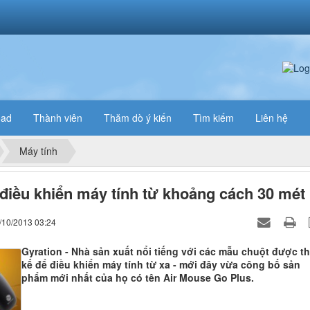
oad
Thành viên
Thăm dò ý kiến
Tìm kiếm
Liên hệ
Máy tính
điều khiển máy tính từ khoảng cách 30 mét
/10/2013 03:24
Gyration - Nhà sản xuất nổi tiếng với các mẫu chuột được th
kế để điều khiển máy tính từ xa - mới đây vừa công bố sản
phẩm mới nhất của họ có tên Air Mouse Go Plus.