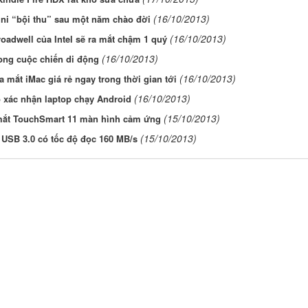
(16/10/2013)
ni “bội thu” sau một năm chào đời
(16/10/2013)
oadwell của Intel sẽ ra mắt chậm 1 quý
(16/10/2013)
ong cuộc chiến di động
(16/10/2013)
a mắt iMac giá rẻ ngay trong thời gian tới
(16/10/2013)
 xác nhận laptop chạy Android
(15/10/2013)
mắt TouchSmart 11 màn hình cảm ứng
(15/10/2013)
 USB 3.0 có tốc độ đọc 160 MB/s