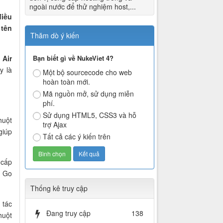
ngoài nước để thử nghiệm host,...
điều
 tên
Thăm dò ý kiến
Bạn biết gì về NukeViet 4?
.
Air
y là
Một bộ sourcecode cho web
hoàn toàn mới.
Mã nguồn mở, sử dụng miễn
phí.
Sử dụng HTML5, CSS3 và hỗ
huột
trợ Ajax
giúp
Tất cả các ý kiến trên
 cấp
e Go
Thống kê truy cập
 tác
Đang truy cập
138
huột