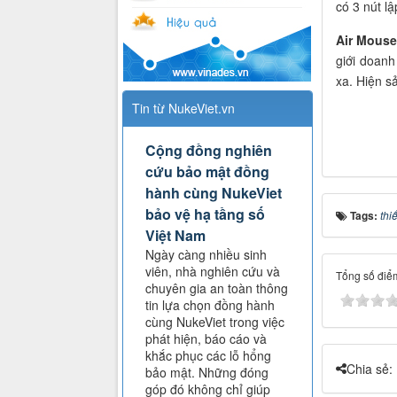
có 3 nút lậ
Air Mouse
giới doan
xa. Hiện s
Tin từ NukeViet.vn
Cộng đồng nghiên
cứu bảo mật đồng
hành cùng NukeViet
bảo vệ hạ tầng số
Tags:
thi
Việt Nam
Ngày càng nhiều sinh
viên, nhà nghiên cứu và
Tổng số điểm
chuyên gia an toàn thông
tin lựa chọn đồng hành
cùng NukeViet trong việc
phát hiện, báo cáo và
khắc phục các lỗ hổng
Chia sẻ:
bảo mật. Những đóng
góp đó không chỉ giúp