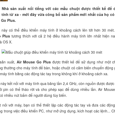
- Nhà sản xuất nổi tiếng với các mẫu chuột được thiết kế để 
 tính từ xa - mới đây vừa công bố sản phẩm mới nhất của họ có
 Go Plus.
 này có thể điều khiển máy tính ở khoảng cách lên tới hơn 30 mét
 Plus
tương thích với cả 2 hệ điều hành máy tính lớn nhất hiện na
à OS X.
sản xuất,
Air Mouse Go Plus
được thiết kế để sử dụng như một c
g thường cho máy tính để bàn, hoặc chuột có cảm biến chuyển động 
 máy tính bằng các động tác tay trong không khí ở khoảng cách xa.
này kết nối với máy tính qua băng tần 2,4 GHz, còn nguồn được được
ỏi pin có thể tháo rời và cho phép sạc để dùng nhiều lần. Air Mous
có nhiều nút bấm để người dùng tùy biến.
t nối với máy, bạn có thể thiết lập các động tác tay và đưa các động
g trong việc điều khiển PC, như mở ứng dụng, kích hoạt các lệnh... C