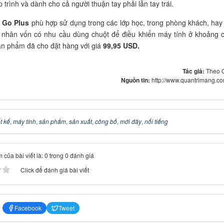
p trình và dành cho cả người thuận tay phải lẫn tay trái.
 Go Plus
phù hợp sử dụng trong các lớp học, trong phòng khách, hay
h nhân vốn có nhu cầu dùng chuột để điều khiển máy tính ở khoảng 
ản phẩm đã cho đặt hàng với giá
99,95 USD.
Tác giả:
Theo 
Nguồn tin:
http://www.quantrimang.c
ết kế
,
máy tính
,
sản phẩm
,
sản xuất
,
công bố
,
mới đây
,
nổi tiếng
 của bài viết là: 0 trong 0 đánh giá
Click để đánh giá bài viết
Facebook
Tweet