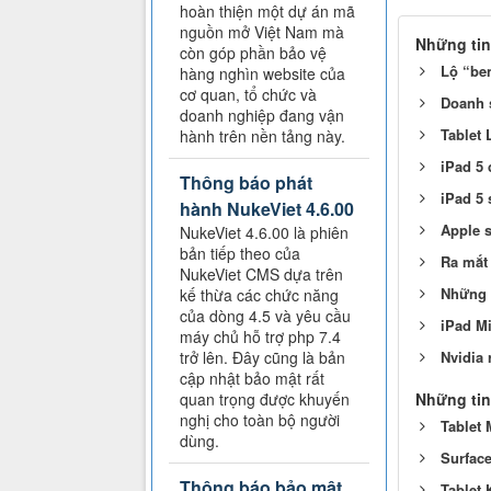
hoàn thiện một dự án mã
nguồn mở Việt Nam mà
Những tin
còn góp phần bảo vệ
Lộ “be
hàng nghìn website của
cơ quan, tổ chức và
Doanh s
doanh nghiệp đang vận
Tablet 
hành trên nền tảng này.
iPad 5 
Thông báo phát
iPad 5 
hành NukeViet 4.6.00
Apple s
NukeViet 4.6.00 là phiên
bản tiếp theo của
Ra mắt
NukeViet CMS dựa trên
Những đ
kế thừa các chức năng
của dòng 4.5 và yêu cầu
iPad Mi
máy chủ hỗ trợ php 7.4
Nvidia 
trở lên. Đây cũng là bản
cập nhật bảo mật rất
Những tin
quan trọng được khuyến
nghị cho toàn bộ người
Tablet 
dùng.
Surface
Thông báo bảo mật
Tablet 