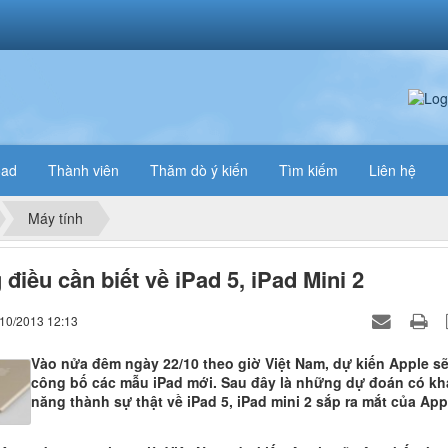
oad
Thành viên
Thăm dò ý kiến
Tìm kiếm
Liên hệ
Máy tính
điều cần biết về iPad 5, iPad Mini 2
/10/2013 12:13
Vào nửa đêm ngày 22/10 theo giờ Việt Nam, dự kiến Apple s
công bố các mẫu iPad mới. Sau đây là những dự đoán có kh
năng thành sự thật về iPad 5, iPad mini 2 sắp ra mắt của App