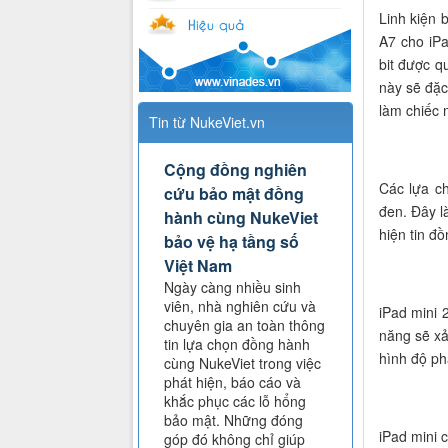
Linh kiện 
A7 cho iPa
bit được q
này sẽ đặc
làm chiếc 
Tin từ NukeViet.vn
Cộng đồng nghiên
Các lựa c
cứu bảo mật đồng
đen. Đây l
hành cùng NukeViet
hiện tin đ
bảo vệ hạ tầng số
Việt Nam
Ngày càng nhiều sinh
viên, nhà nghiên cứu và
iPad mini 
chuyên gia an toàn thông
năng sẽ xả
tin lựa chọn đồng hành
hình độ ph
cùng NukeViet trong việc
phát hiện, báo cáo và
khắc phục các lỗ hổng
bảo mật. Những đóng
iPad mini 
góp đó không chỉ giúp