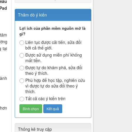
 mẫu
iPad
Thăm dò ý kiến
Lợi ích của phần mềm nguồn mở là
gì?
 tâm
ường
Liên tục được cải tiến, sửa đổi
bởi cả thế giới.
 tại
Được sử dụng miễn phí không
mất tiền.
Được tự do khám phá, sửa đổi
theo ý thích.
hành
Phù hợp để học tập, nghiên cứu
vì được tự do sửa đổi theo ý
thích.
Tất cả các ý kiến trên
 hơn
Thống kê truy cập