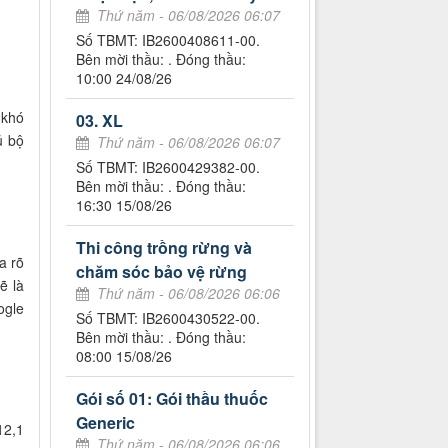
Thứ năm - 06/08/2026 06:07
Số TBMT: IB2600408611-00.
Bên mời thầu: . Đóng thầu:
10:00 24/08/26
 khó
03. XL
ủ bộ
Thứ năm - 06/08/2026 06:07
Số TBMT: IB2600429382-00.
Bên mời thầu: . Đóng thầu:
16:30 15/08/26
Thi công trồng rừng và
a rõ
chăm sóc bảo vệ rừng
ẽ là
Thứ năm - 06/08/2026 06:06
ogle
Số TBMT: IB2600430522-00.
Bên mời thầu: . Đóng thầu:
08:00 15/08/26
Gói số 01: Gói thầu thuốc
Generic
12,1
Thứ năm - 06/08/2026 06:06