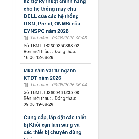
hỗ trợ kỹ thuật chính hãng
cho hệ thống máy chủ
DELL của các hệ thống
ITSM, Portal, ONMSi của
EVNSPC năm 2026
Thứ năm - 06/08/2026 06:05
Số TBMT: IB2600350398-02.
Bên mời thầu: . Đóng thầu:
16:00 12/08/26
Mua sắm vật tư ngành
KTĐT năm 2026
Thứ năm - 06/08/2026 06:04
Số TBMT: IB2600431235-00.
Bên mời thầu: . Đóng thầu:
09:00 19/08/26
Cung cấp, lắp đặt các thiết
bị Khối cận lâm sàng và
các thiết bị chuyên dùng