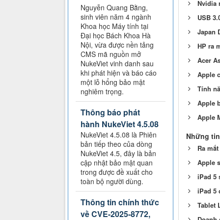
Nvidia 
Nguyễn Quang Bằng,
sinh viên năm 4 ngành
USB 3.0
Khoa học Máy tính tại
Japan D
Đại học Bách Khoa Hà
Nội, vừa được nền tảng
HP ra m
CMS mã nguồn mở
Acer As
NukeViet vinh danh sau
khi phát hiện và báo cáo
Apple c
một lỗ hổng bảo mật
Tính n
nghiêm trọng.
Apple b
Thông báo phát
Apple M
hành NukeViet 4.5.08
NukeViet 4.5.08 là Phiên
Những tin
bản tiếp theo của dòng
Ra mắt
NukeViet 4.5, đây là bản
cập nhật bảo mật quan
Apple s
trong được đề xuất cho
iPad 5 
toàn bộ người dùng.
iPad 5 
Thông tin chính thức
Tablet 
về CVE-2025-8772,
Doanh s