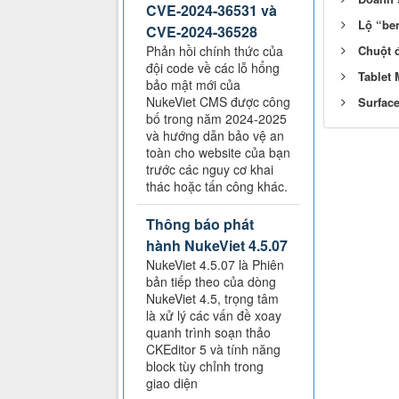
CVE-2024-36531 và
Lộ “be
CVE-2024-36528
Phản hồi chính thức của
Chuột đ
đội code về các lỗ hổng
Tablet 
bảo mật mới của
NukeViet CMS được công
Surface
bố trong năm 2024-2025
và hướng dẫn bảo vệ an
toàn cho website của bạn
trước các nguy cơ khai
thác hoặc tấn công khác.
Thông báo phát
hành NukeViet 4.5.07
NukeViet 4.5.07 là Phiên
bản tiếp theo của dòng
NukeViet 4.5, trọng tâm
là xử lý các vấn đề xoay
quanh trình soạn thảo
CKEditor 5 và tính năng
block tùy chỉnh trong
giao diện