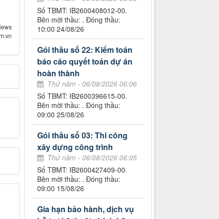
Số TBMT: IB2600408012-00.
Bên mời thầu: . Đóng thầu:
News
10:00 24/08/26
om.vn
Gói thầu số 22: Kiểm toán
báo cáo quyết toán dự án
hoàn thành
Thứ năm - 06/08/2026 06:06
Số TBMT: IB2600396615-00.
Bên mời thầu: . Đóng thầu:
09:00 25/08/26
Gói thầu số 03: Thi công
xây dựng công trình
Thứ năm - 06/08/2026 06:05
Số TBMT: IB2600427409-00.
Bên mời thầu: . Đóng thầu:
09:00 15/08/26
Gia hạn bảo hành, dịch vụ