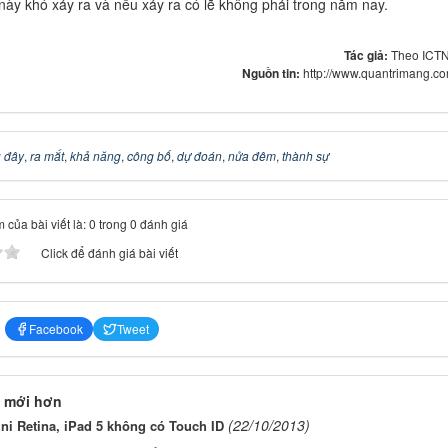
 này khó xảy ra và nếu xảy ra có lẽ không phải trong năm nay.
Tác giả:
Theo ICT
Nguồn tin:
http://www.quantrimang.c
 đây
,
ra mắt
,
khả năng
,
công bố
,
dự đoán
,
nửa đêm
,
thành sự
 của bài viết là: 0 trong 0 đánh giá
Click để đánh giá bài viết
Facebook
Tweet
 mới hơn
(22/10/2013)
ni Retina, iPad 5 không có Touch ID