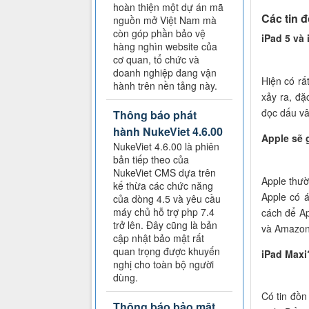
hoàn thiện một dự án mã
Các tin 
nguồn mở Việt Nam mà
còn góp phần bảo vệ
iPad 5 và 
hàng nghìn website của
cơ quan, tổ chức và
doanh nghiệp đang vận
Hiện có rất
hành trên nền tảng này.
xảy ra, đặ
đọc dấu vâ
Thông báo phát
hành NukeViet 4.6.00
Apple sẽ 
NukeViet 4.6.00 là phiên
bản tiếp theo của
NukeViet CMS dựa trên
Apple thườ
kế thừa các chức năng
Apple có á
của dòng 4.5 và yêu cầu
máy chủ hỗ trợ php 7.4
cách để Ap
trở lên. Đây cũng là bản
và Amazon
cập nhật bảo mật rất
quan trọng được khuyến
iPad Maxi
nghị cho toàn bộ người
dùng.
Có tin đồn
Thông báo bảo mật