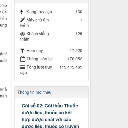
chip
Đang truy cập
130
c 64
tiến
Máy chủ tìm
1
dụng
kiếm
Khách viếng
129
thăm
Hôm nay
17,220
xám/
Tháng hiện tại
176,052
xuất
Tổng lượt truy
115,445,465
cập
 khả
Thông tin mời thầu
 màn
Gói số 02: Gói thầu Thuốc
dược liệu, thuốc có kết
hợp dược chất với các
dược liệu, thuốc cổ truyền