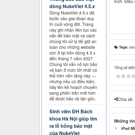
inch. Điều
dòng NukeViet 4.5.x
Dòng NukeViet 4.5.x đã
bước vào giai đoạn duy
trì cuối vòng đời. Trang
này ghi nhận liên tục các
vấn đề bảo mật và cách
chúng tôi xử lý để giữ an
toàn cho những website
Tags:
sau
còn ở lại trên dòng 4.5.x
đến tháng 7 năm 2027.
Chúng tôi vẫn nỗ lực bảo
Tổng số điểm
vệ bạn ở mức tốt nhất có
thể trên nền tảng này —
nhưng nếu có điều kiện,
hãy lên kế hoạch chuyển
sang phiên bản mới hơn
để được bảo vệ tận gốc.
Chia sẻ:
Sinh viên ĐH Bách
khoa Hà Nội giúp tìm
Những tin
ra lỗ hổng bảo mật
iPad Mi
của NukeViet