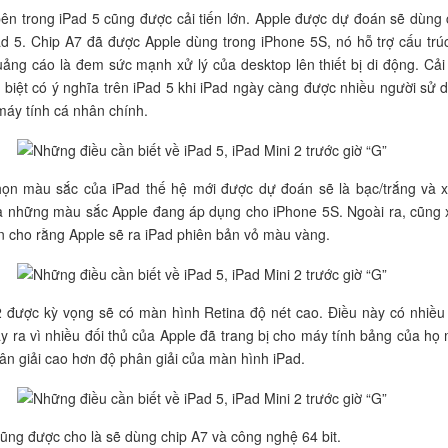
bên trong iPad 5 cũng được cải tiến lớn. Apple được dự đoán sẽ dùng 
d 5. Chip A7 đã được Apple dùng trong iPhone 5S, nó hỗ trợ cấu trú
uảng cáo là đem sức mạnh xử lý của desktop lên thiết bị di động. Cải 
 biệt có ý nghĩa trên iPad 5 khi iPad ngày càng được nhiều người sử 
máy tính cá nhân chính.
họn màu sắc của iPad thế hệ mới được dự đoán sẽ là bạc/trắng và 
à những màu sắc Apple đang áp dụng cho iPhone 5S. Ngoài ra, cũng 
ồn cho rằng Apple sẽ ra iPad phiên bản vỏ màu vàng.
2 được kỳ vọng sẽ có màn hình Retina độ nét cao. Điều này có nhiều
y ra vì nhiều đối thủ của Apple đã trang bị cho máy tính bảng của họ
ân giải cao hơn độ phân giải của màn hình iPad.
cũng được cho là sẽ dùng chip A7 và công nghệ 64 bit.