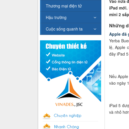
Vào nửa đ
Thương mại điện tử
iPad mới.
mini 2 sắp
Hậu trường
Những dự
Cuộc sống quanh ta
Apple đã 
Yerba Bue
lệ, Apple 
đây iPad 5
Nếu Apple 
vào ngày 1
iPad 5 đượ
và nhỏ hơn