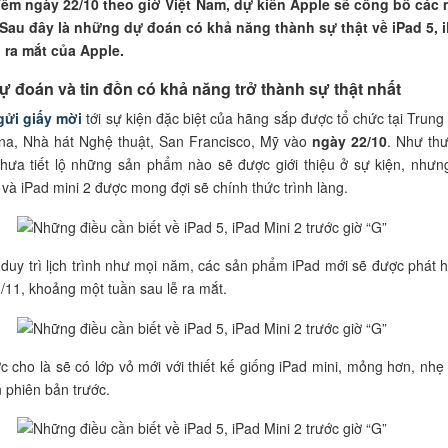
êm ngày 22/10 theo giờ Việt Nam, dự kiến Apple sẽ công bố các
 Sau đây là những dự đoán có khả năng thành sự thật về iPad 5, 
 ra mắt của Apple.
 đoán và tin đồn có khả năng trở thành sự thật nhất
gửi giấy mời
tới sự kiện đặc biệt của hãng sắp được tổ chức tại Trung
na, Nhà hát Nghệ thuật, San Francisco, Mỹ vào
ngày 22/10
. Như th
chưa tiết lộ những sản phẩm nào sẽ được giới thiệu ở sự kiện, nhưng
 và iPad mini 2 được mong đợi sẽ chính thức trình làng.
duy trì lịch trình như mọi năm, các sản phẩm iPad mới sẽ được phát 
/11, khoảng một tuần sau lễ ra mắt.
c cho là sẽ có lớp vỏ mới với thiết kế giống iPad mini, mỏng hơn, nhẹ
 phiên bản trước.