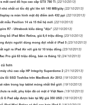
(22/10/2013)
ra mắt card đồ họa cao cấp GTX 780 Ti
(22/10/2013)
 nhỏ nhất có tốc độ ghi lên tới 140 MB/giây
(22/10/2013)
isplay ra màn hình mật độ điểm ảnh 432 ppi
(22/10/2013)
ắt mẫu Pavilion 14 và 15 thế hệ mới
(22/10/2013)
pire R7 - Ultrabook kiểu dáng "độc"
(23/10/2013)
ông bố iPad Mini Retina, giá 8,4 triệu đồng
(23/10/2013)
ăng được người dùng mong đợi nhất ở iPad 5
(23/10/2013)
ất ngờ ra iPad Air với giá từ 10 triệu đồng
(24/10/2013)
ac Pro giá 63 triệu đồng, bán ra tháng 12
 cũ hơn
(21/10/2013)
 máy chủ cao cấp HP Integrity Superdome 2
(19/10/2013)
ửa lỗi SSD Toshiba trên MacBook Air 2012
(19/10/2013)
sẽ nằm trong top tablet mỏng nhất thế giới
(19/10/2013)
chưa ra mắt, phụ kiện đã có mặt ở Việt Nam
(19/10/2013)
LG G Pad sắp được bán tại Mỹ giá 350 USD
(18/10/2013)
ố iPad Mini Retina có thể cao hơn iPad 5