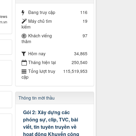
Đang truy cập
116
News
Máy chủ tìm
19
om.vn
kiếm
Khách viếng
97
thăm
Hôm nay
34,865
Tháng hiện tại
250,540
Tổng lượt truy
115,519,953
cập
Thông tin mời thầu
Gói 2: Xây dựng các
phóng sự, clip, TVC, bài
viết, tin tuyên truyền về
hoạt động Khuyến công