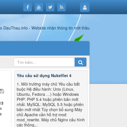
Yêu cầu sử dụng NukeViet 4
1. Môi trường máy chủ Yêu cầu bắt
buộc Hệ điều hành: Unix (Linux,
Ubuntu, Fedora …) hoặc Windows
PHP: PHP 5.4 hoặc phiên bản mới
13
nhất. MySQL: MySQL 5.5 hoặc phiên
h
bản mới nhất Tùy chọn bổ sung Máy
p
chủ Apache cần hỗ trợ mod
mod_rewrite. Máy chủ Nginx cấu hình
các thông...