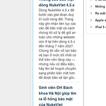
dòng NukeViet 4.5.x
Những đ
Dòng NukeViet 4.5.x đã
Ra mắt
bước vào giai đoạn duy
trì cuối vòng đời. Trang
Apple s
này ghi nhận liên tục các
iPad 5 
vấn đề bảo mật và cách
chúng tôi xử lý để giữ an
toàn cho những website
còn ở lại trên dòng 4.5.x
đến tháng 7 năm 2027.
Chúng tôi vẫn nỗ lực bảo
vệ bạn ở mức tốt nhất có
thể trên nền tảng này —
nhưng nếu có điều kiện,
hãy lên kế hoạch chuyển
sang phiên bản mới hơn
để được bảo vệ tận gốc.
Sinh viên ĐH Bách
khoa Hà Nội giúp tìm
ra lỗ hổng bảo mật
của NukeViet