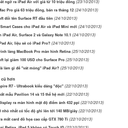
(23/10/2013)
ất ngờ ra iPad Air với giá từ 10 triệu đồng
(24/10/2013)
ac Pro giá 63 triệu đồng, bán ra tháng 12
(24/10/2013)
ft đổi tên Surface RT đầu tiên
(24/10/2013)
Smart Cases cho iPad Air và iPad Mini mới
(24/10/2013)
 iPad Air, Surface 2 và Galaxy Note 10.1
(24/10/2013)
Pad Air, liệu sẽ có iPad Pro?
(25/10/2013)
trình làng MacBook Pro màn hình Retina
(25/10/2013)
ft lại giảm 100 USD cho Surface Pro
(25/10/2013)
ã làm gì để "vát mỏng" iPad Air?
 cũ hơn
(22/10/2013)
pire R7 - Ultrabook kiểu dáng "độc"
(22/10/2013)
ắt mẫu Pavilion 14 và 15 thế hệ mới
(22/10/2013)
isplay ra màn hình mật độ điểm ảnh 432 ppi
(22/10/2013)
 nhỏ nhất có tốc độ ghi lên tới 140 MB/giây
(22/10/2013)
ra mắt card đồ họa cao cấp GTX 780 Ti
(22/10/2013)
ni Retina, iPad 5 không có Touch ID