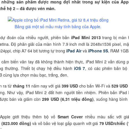
g những sản phẩm được mong đợi nhất trong sự kiện của App
 thế hệ 2 – đã được vén màn.
Bảng giá một số mẫu máy tính bảng của Apple.
dự đoán của nhiều người, phiên bản
iPad Mini 2013
trang bị màn 
etina. Độ phân giải của màn hình 7.9 inch mới là 2048x1536 pixel, mậ
24ppi, chip A7 64 bit tương tự trong
iPad Air
và
iPhone 5S
, RAM 1GB
 cảm biến vân tay đã không thành hiện thực, iPad Mini 2 vẫn dùng 
g thường. Thiết bị chạy hệ điều hành
iOS 7
, có các phiên bản bộ
 cùng lựa chọn màu bạc, trắng, đen.
án ra từ
tháng 11
năm nay với giá
399 USD
cho bản Wi-Fi và
529 USD
ng. Như vậy, iPad Mini 2 đắt hơn người tiền nhiệm. Phiên bản iPad 
được bán và giảm còn
299 USD (6,31 triệu đồng)
, xuống hàng bình
 Apple giới thiệu thêm bộ vỏ
Smart Cover
nhiều màu sắc với g
 (823.000 đồng)
và vỏ bảo vệ loại gấp quanh với giá
79 USD/chiếc (