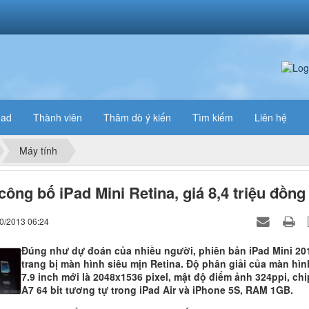
oad
Thành viên
Thăm dò ý kiến
Tìm kiếm
Liên hệ
Máy tính
công bố iPad Mini Retina, giá 8,4 triệu đồng
10/2013 06:24
Đúng như dự đoán của nhiều người, phiên bản iPad Mini 20
trang bị màn hình siêu mịn Retina. Độ phân giải của màn hìn
7.9 inch mới là 2048x1536 pixel, mật độ điểm ảnh 324ppi, chi
A7 64 bit tương tự trong iPad Air và iPhone 5S, RAM 1GB.