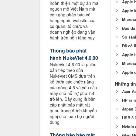
Apple b
hoàn thiện một dự án mã
nguồn mở Việt Nam mà
Apple M
còn góp phần bảo vệ
Microso
hàng nghìn website của
cơ quan, tổ chức và
Bao da 
doanh nghiệp đang vận
So sánh
hành trên nền tảng này.
Đã có i
Thông báo phát
Apple 
hành NukeViet 4.6.00
Microso
NukeViet 4.6.00 là phiên
bản tiếp theo của
Apple đ
NukeViet CMS dựa trên
kế thừa các chức năng
Những tin
của dòng 4.5 và yêu cầu
Acer As
máy chủ hỗ trợ php 7.4
trở lên. Đây cũng là bản
HP ra m
cập nhật bảo mật rất
Japan D
quan trọng được khuyến
nghị cho toàn bộ người
USB 3.0
dùng.
Nvidia 
Thông báo bảo mật
iPad Mi