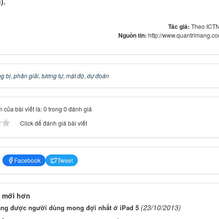
).
Tác giả:
Theo ICT
Nguồn tin:
http://www.quantrimang.c
ng bị
,
phân giải
,
tương tự
,
mật độ
,
dự đoán
 của bài viết là: 0 trong 0 đánh giá
Click để đánh giá bài viết
Facebook
Tweet
 mới hơn
(23/10/2013)
ăng được người dùng mong đợi nhất ở iPad 5