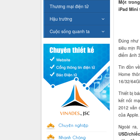
Một tron
Thương mại điện tử
iPad Mini
Hậu trường
Cuộc sống quanh ta
Đúng như 
siêu mịn R
điểm ảnh 3
Tin đồn về
Home thôn
16/32/64GB
Thiết bị b
kết nối mạ
2012 vẫn 
của Apple.
Ngoài ra,
USD/chiếc