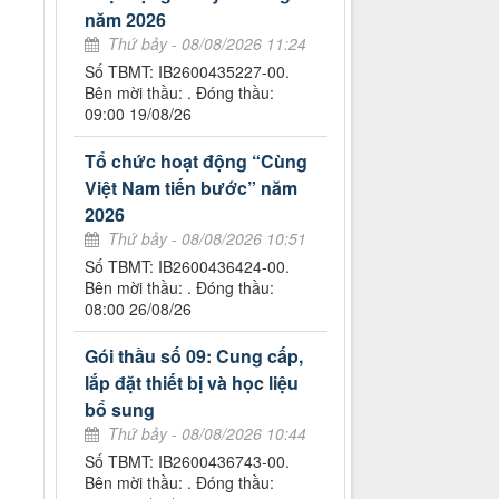
năm 2026
Thứ bảy - 08/08/2026 11:24
Số TBMT: IB2600435227-00.
Bên mời thầu: . Đóng thầu:
09:00 19/08/26
Tổ chức hoạt động “Cùng
Việt Nam tiến bước” năm
2026
Thứ bảy - 08/08/2026 10:51
Số TBMT: IB2600436424-00.
Bên mời thầu: . Đóng thầu:
08:00 26/08/26
Gói thầu số 09: Cung cấp,
lắp đặt thiết bị và học liệu
bổ sung
Thứ bảy - 08/08/2026 10:44
Số TBMT: IB2600436743-00.
Bên mời thầu: . Đóng thầu: