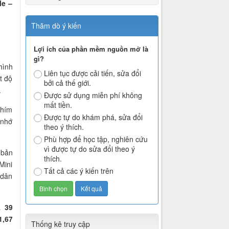
le –
Thăm dò ý kiến
Lợi ích của phần mềm nguồn mở là
gì?
hình
Liên tục được cải tiến, sửa đổi
t độ
bởi cả thế giới.
.
Được sử dụng miễn phí không
mất tiền.
phím
Được tự do khám phá, sửa đổi
 nhớ
theo ý thích.
Phù hợp để học tập, nghiên cứu
vì được tự do sửa đổi theo ý
bản
thích.
Mini
Tất cả các ý kiến trên
 dân
iá
39
1,67
Thống kê truy cập