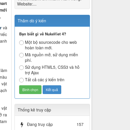
mart
Website:...
 mới
.
Thăm dò ý kiến
r
và
Bạn biết gì về NukeViet 4?
hiếc
uanh
Một bộ sourcecode cho web
hoàn toàn mới.
Mã nguồn mở, sử dụng miễn
phí.
Sử dụng HTML5, CSS3 và hỗ
 làm
trợ Ajax
 màu
Tất cả các ý kiến trên
 vật
sạch
 vật
Thống kê truy cập
ở ra
 tam
Đang truy cập
157