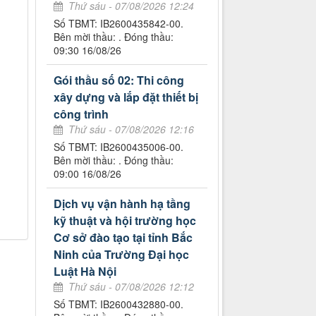
Thứ sáu - 07/08/2026 12:24
Số TBMT: IB2600435842-00.
Bên mời thầu: . Đóng thầu:
09:30 16/08/26
Gói thầu số 02: Thi công
xây dựng và lắp đặt thiết bị
công trình
Thứ sáu - 07/08/2026 12:16
Số TBMT: IB2600435006-00.
Bên mời thầu: . Đóng thầu:
09:00 16/08/26
Dịch vụ vận hành hạ tầng
kỹ thuật và hội trường học
Cơ sở đào tạo tại tỉnh Bắc
Ninh của Trường Đại học
Luật Hà Nội
Thứ sáu - 07/08/2026 12:12
Số TBMT: IB2600432880-00.