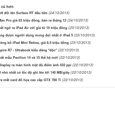
 cũ hơn
(24/10/2013)
ft đổi tên Surface RT đầu tiên
(24/10/2013)
ac Pro giá 63 triệu đồng, bán ra tháng 12
(23/10/2013)
ất ngờ ra iPad Air với giá từ 10 triệu đồng
(23/10/2013)
ăng được người dùng mong đợi nhất ở iPad 5
(23/10/2013)
ông bố iPad Mini Retina, giá 8,4 triệu đồng
(22/10/2013)
pire R7 - Ultrabook kiểu dáng "độc"
(22/10/2013)
ắt mẫu Pavilion 14 và 15 thế hệ mới
(22/10/2013)
isplay ra màn hình mật độ điểm ảnh 432 ppi
(22/10/2013)
 nhỏ nhất có tốc độ ghi lên tới 140 MB/giây
(22/10/2013)
ra mắt card đồ họa cao cấp GTX 780 Ti