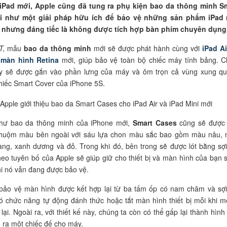
iPad mới, Apple cũng đã tung ra phụ kiện bao da thông minh S
i như một giải pháp hữu ích để bảo vệ những sản phẩm iPad
 nhưng đáng tiếc là không được tích hợp bàn phím chuyên dụng
T,
mẫu
bao da thông minh
mới sẽ được phát hành cùng với
iPad Ai
 màn hình Retina
mới, giúp bảo vệ toàn bộ chiếc máy tính bảng. C
y sẽ được gắn vào phần lưng của máy và ôm trọn cả vùng xung q
hiếc Smart Cover của iPhone 5S.
hư bao da thông minh của iPhone mới,
Smart Cases
cũng sẽ được
huộm màu bên ngoài với sáu lựa chon màu sắc bao gồm màu nâu,
àng, xanh dương và đỏ. Trong khi đó, bên trong sẽ được lót bằng sợi
theo tuyên bố của Apple sẽ giúp giữ cho thiết bị và màn hình của bạn 
hi nó vẫn đang được bảo vệ.
bảo vệ màn hình được kết hợp lại từ ba tấm ốp có nam châm và sợi
có chức năng tự động đánh thức hoặc tắt màn hình thiết bị mỗi khi m
lại. Ngoài ra, với thiết kế này, chúng ta còn có thể gấp lại thành hình
o ra một chiếc đế cho máy.