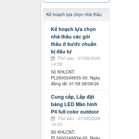
Kế hoạch lựa chọn nhà thầu
Kế hoạch lựa chọn
nhà thầu các gói
thầu ở bước chuẩn
bị đầu tư
Thứ sáu - 07/08/2026
14:58
Số KHLCNT:
PL2600249935-00. Ngày
đăng tải: 01:58 08/08/26
Cung cấp, Lắp đặt
bảng LED Màn hình
P4 full color outdoor
Thứ sáu - 07/08/2026
14:03
Số KHLCNT:
PL2600249934-00. Ngày