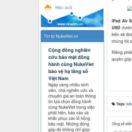
iPad Air 
USD
(tươ
kiến sẽ đư
Tin từ NukeViet.vn
chúng tôi 
Cộng đồng nghiên
Riêng phi
cứu bảo mật đồng
quyên góp 
hành cùng NukeViet
bảo vệ hạ tầng số
Việt Nam
Ngày càng nhiều sinh
viên, nhà nghiên cứu và
chuyên gia an toàn thông
tin lựa chọn đồng hành
Tags:
sả
cùng NukeViet trong việc
phát hiện, báo cáo và
khắc phục các lỗ hổng
bảo mật. Những đóng
Tổng số điểm
góp đó không chỉ giúp