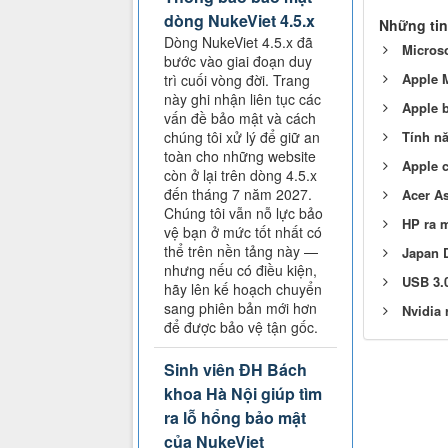
dòng NukeViet 4.5.x
Những tin
Dòng NukeViet 4.5.x đã
Microso
bước vào giai đoạn duy
Apple M
trì cuối vòng đời. Trang
này ghi nhận liên tục các
Apple b
vấn đề bảo mật và cách
chúng tôi xử lý để giữ an
Tính n
toàn cho những website
Apple c
còn ở lại trên dòng 4.5.x
đến tháng 7 năm 2027.
Acer As
Chúng tôi vẫn nỗ lực bảo
HP ra m
vệ bạn ở mức tốt nhất có
thể trên nền tảng này —
Japan D
nhưng nếu có điều kiện,
USB 3.0
hãy lên kế hoạch chuyển
sang phiên bản mới hơn
Nvidia 
để được bảo vệ tận gốc.
Sinh viên ĐH Bách
khoa Hà Nội giúp tìm
ra lỗ hổng bảo mật
của NukeViet