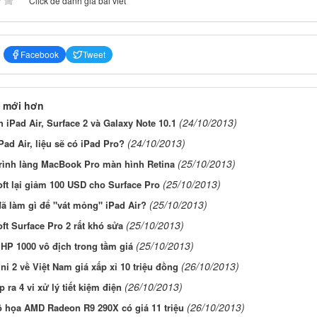
Click để đánh giá bài viết
Facebook
Tweet
 mới hơn
(24/10/2013)
 iPad Air, Surface 2 và Galaxy Note 10.1
(24/10/2013)
Pad Air, liệu sẽ có iPad Pro?
(25/10/2013)
trình làng MacBook Pro màn hình Retina
(25/10/2013)
ft lại giảm 100 USD cho Surface Pro
(25/10/2013)
ã làm gì để "vát mỏng" iPad Air?
(25/10/2013)
ft Surface Pro 2 rất khó sửa
(25/10/2013)
HP 1000 vô địch trong tầm giá
(26/10/2013)
ni 2 về Việt Nam giá xấp xỉ 10 triệu đồng
(26/10/2013)
p ra 4 vi xử lý tiết kiệm điện
(26/10/2013)
ồ họa AMD Radeon R9 290X có giá 11 triệu