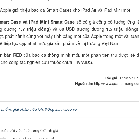
Smart Case và iPad Mini Smart Case
sẽ có giá công bố tương ứng 
ng đương
1.7 triệu đồng
) và
69 USD
(tương đương
1.5 triệu đồng
)
ợc phát hành cùng với máy tính bảng mới của Apple trong một vài tuần 
sẽ tiếp tục cập nhật mức giá sản phẩm về thị trường Việt Nam.
ên bản RED của bao da thông minh mới, một phần tiền thu được sẽ 
cho công tác nghiên cứu thuốc chữa HIV/AIDS.
Tác giả:
Theo VnRe
Nguồn tin:
http://www.quantrimang.c
n phẩm
,
giải pháp
,
hữu ích
,
thông minh
,
bảo vệ
 của bài viết là: 0 trong 0 đánh giá