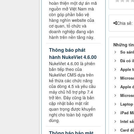
hoàn thiện một dự án mã
nguồn mở Việt Nam mà
còn góp phần bảo vệ
hàng nghìn website của
Chia sẻ:
cơ quan, tổ chức và
doanh nghiệp đang vận
hành trên nền tảng này.
Những tin
Thông báo phát
So sánh
hành NukeViet 4.6.00
Đã có i
NukeViet 4.6.00 là phiên
bản tiếp theo của
Apple 
NukeViet CMS dựa trên
Microso
kế thừa các chức năng
của dòng 4.5 và yêu cầu
Apple đ
máy chủ hỗ trợ php 7.4
Microso
trở lên. Đây cũng là bản
cập nhật bảo mật rất
Laptop 
quan trọng được khuyến
iPad Mi
nghị cho toàn bộ người
dùng.
Intel sắ
Card đ
Thông báo bảo mật