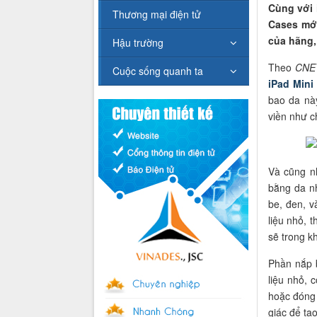
Cùng với 
Thương mại điện tử
Cases mớ
của hãng,
Hậu trường
Theo
CNE
Cuộc sống quanh ta
iPad Mini
bao da nà
viền như c
Và cũng n
bằng da n
be, đen, v
liệu nhỏ, 
sẽ trong k
Phần nắp 
liệu nhỏ, 
hoặc đóng 
giác để tạ