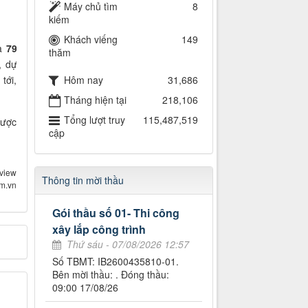
Máy chủ tìm
8
kiếm
Khách viếng
149
là
79
thăm
, dự
Hôm nay
31,686
tới,
Tháng hiện tại
218,106
Tổng lượt truy
115,487,519
được
cập
view
Thông tin mời thầu
om.vn
Gói thầu số 01- Thi công
xây lắp công trình
Thứ sáu - 07/08/2026 12:57
Số TBMT: IB2600435810-01.
Bên mời thầu: . Đóng thầu:
09:00 17/08/26