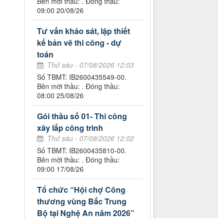
Bên mời thầu: . Đóng thầu:
09:00 20/08/26
Tư vấn khảo sát, lập thiết
kế bản vẽ thi công - dự
toán
Thứ sáu - 07/08/2026 12:03
Số TBMT: IB2600435549-00.
Bên mời thầu: . Đóng thầu:
08:00 25/08/26
Gói thầu số 01- Thi công
xây lắp công trình
Thứ sáu - 07/08/2026 12:02
Số TBMT: IB2600435810-00.
Bên mời thầu: . Đóng thầu:
09:00 17/08/26
Tổ chức “Hội chợ Công
thương vùng Bắc Trung
Bộ tại Nghệ An năm 2026”