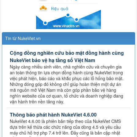
Tin từ NukeViet.vn
Cộng đồng nghiên cứu bảo mật đồng hành cùng
NukeViet bảo vệ hạ tầng số Việt Nam
Ngày càng nhiều sinh viên, nhà nghiên cứu và chuyên gia
an toàn thông tin lựa chọn đồng hành cùng NukeViet trong
việc phát hiện, báo cáo và khắc phục các lỗ hổng bảo mật.
Những đóng góp đó không chỉ giúp hoàn thiện một dự án
mã nguồn mở Việt Nam mà còn góp phần bảo vệ hàng
nghìn website của cơ quan, tổ chức và doanh nghiệp đang
vận hành trên nền tảng này.
Thông báo phát hành NukeViet 4.6.00
NukeViet 4.6.00 là phiên bản tiếp theo của NukeViet CMS
dựa trên kế thừa các chức năng của dòng 4.5 và yêu cầu
máy chủ hỗ trợ php 7.4 trở lên. Đây cũng là bản cập nhật