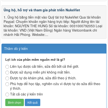
Ủng hộ, hỗ trợ và tham gia phát triển NukeViet
1. Ủng hộ bằng tiền mặt vào Quỹ tài trợ NukeViet Qua tài khoản
Paypal: Chuyển khoản ngân hàng trực tiếp: Người đứng tên tài
khoản: NGUYEN THE HUNG Số tài khoản: 0031000792053 Loại
tài khoản: VND (Việt Nam Đồng) Ngân hàng Vietcombank chi
nhánh Hải Phòng. Website:...
Thăm dò ý kiến
Lợi ích của phần mềm nguồn mở là gì?
Liên tục được cải tiến, sửa đổi bởi cả thế giới.
Được sử dụng miễn phí không mất tiền.
Được tự do khám phá, sửa đổi theo ý thích.
Phù hợp để học tập, nghiên cứu vì được tự do sửa đổi theo
ý thích.
Tất cả các ý kiến trên