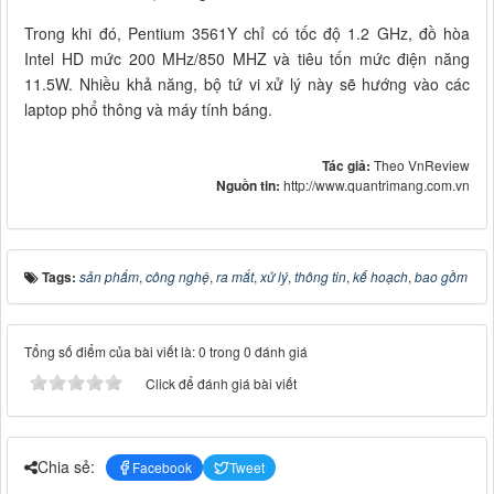
Trong khi đó, Pentium 3561Y chỉ có tốc độ 1.2 GHz, đồ hòa
Intel HD mức 200 MHz/850 MHZ và tiêu tốn mức điện năng
11.5W. Nhiều khả năng, bộ tứ vi xử lý này sẽ hướng vào các
laptop phổ thông và máy tính báng.
Tác giả:
Theo VnReview
Nguồn tin:
http://www.quantrimang.com.vn
Tags:
sản phẩm
,
công nghệ
,
ra mắt
,
xử lý
,
thông tin
,
kế hoạch
,
bao gồm
Tổng số điểm của bài viết là: 0 trong 0 đánh giá
Click để đánh giá bài viết
Chia sẻ:
Facebook
Tweet