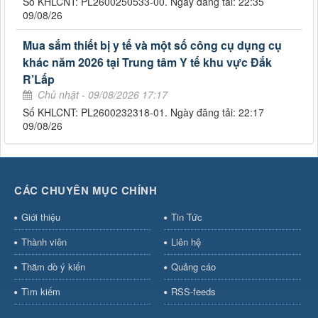
Số KHLCNT: PL2600250533-00. Ngày đăng tải: 22:35
09/08/26
Mua sắm thiết bị y tế và một số công cụ dụng cụ
khác năm 2026 tại Trung tâm Y tế khu vực Đắk
R’Lấp
Chủ nhật - 09/08/2026 17:17
Số KHLCNT: PL2600232318-01. Ngày đăng tải: 22:17
09/08/26
CÁC CHUYÊN MỤC CHÍNH
Giới thiệu
Tin Tức
Thành viên
Liên hệ
Thăm dò ý kiến
Quảng cáo
Tìm kiếm
RSS-feeds