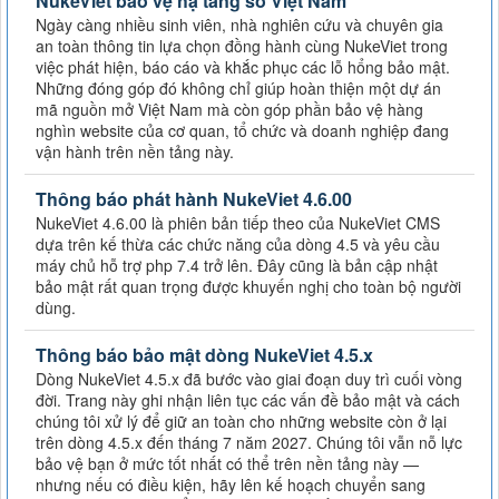
NukeViet bảo vệ hạ tầng số Việt Nam
Ngày càng nhiều sinh viên, nhà nghiên cứu và chuyên gia
an toàn thông tin lựa chọn đồng hành cùng NukeViet trong
việc phát hiện, báo cáo và khắc phục các lỗ hổng bảo mật.
Những đóng góp đó không chỉ giúp hoàn thiện một dự án
mã nguồn mở Việt Nam mà còn góp phần bảo vệ hàng
nghìn website của cơ quan, tổ chức và doanh nghiệp đang
vận hành trên nền tảng này.
Thông báo phát hành NukeViet 4.6.00
NukeViet 4.6.00 là phiên bản tiếp theo của NukeViet CMS
dựa trên kế thừa các chức năng của dòng 4.5 và yêu cầu
máy chủ hỗ trợ php 7.4 trở lên. Đây cũng là bản cập nhật
bảo mật rất quan trọng được khuyến nghị cho toàn bộ người
dùng.
Thông báo bảo mật dòng NukeViet 4.5.x
Dòng NukeViet 4.5.x đã bước vào giai đoạn duy trì cuối vòng
đời. Trang này ghi nhận liên tục các vấn đề bảo mật và cách
chúng tôi xử lý để giữ an toàn cho những website còn ở lại
trên dòng 4.5.x đến tháng 7 năm 2027. Chúng tôi vẫn nỗ lực
bảo vệ bạn ở mức tốt nhất có thể trên nền tảng này —
nhưng nếu có điều kiện, hãy lên kế hoạch chuyển sang