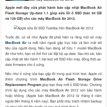
Apple mới đây vừa phát hành bản cập nhật MacBook Air
Flash Storage Up-date 1.1 giúp sửa lỗi ổ SSD (bản 64 GB
và 128 GB) cho các máy MacBook Air 2012.
Trước đó, có vẻ như Apple đã phát hiện ra rằng một số máy
MacBook Air
ra mắt năm ngoái gặp trục trặc và làm mất dữ
liệu của người dùng. Nếu bạn đang sở hữu 1 model MacBook
Air như trên, bạn có thể thử cài đặt bộ up-date. Sau khi cài, bản
cập nhật sẽ tiến hành 1 bài test với SSD trên máy, đồng thời up-
date firmware cho ổ cứng.
Nếu như ổ cứng của bạn gặp lỗi trong quá trình test, Apple có
thêm chương trình
MacBook Air Flash Storage Drive
Replacement Program
giúp bạn thay mới ổ SSD khác. Chương
trình áp dụng cho các máy MacBook Air 2012 còn bảo hành
hoặc không. (Apple bán MacBook Air 2012 từ tháng 6 năm
ngoái đến tháng 6 năm nay). Bạn phải chịu trách nhiệm backup
và phục hồi dữ liệu trước và sau quá trình thay ổ.