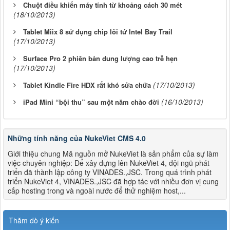
Chuột điều khiển máy tính từ khoảng cách 30 mét
(18/10/2013)
Tablet Miix 8 sử dụng chip lõi tứ Intel Bay Trail
(17/10/2013)
Surface Pro 2 phiên bản dung lượng cao trễ hẹn
(17/10/2013)
(17/10/2013)
Tablet Kindle Fire HDX rất khó sửa chữa
(16/10/2013)
iPad Mini “bội thu” sau một năm chào đời
Những tính năng của NukeViet CMS 4.0
Giới thiệu chung Mã nguồn mở NukeViet là sản phẩm của sự làm
việc chuyên nghiệp: Để xây dựng lên NukeViet 4, đội ngũ phát
triển đã thành lập công ty VINADES.,JSC. Trong quá trình phát
triển NukeViet 4, VINADES.,JSC đã hợp tác với nhiều đơn vị cung
cấp hosting trong và ngoài nước để thử nghiệm host,...
Thăm dò ý kiến