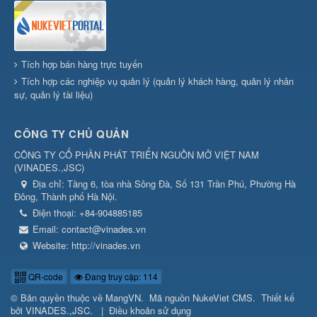
Tích hợp bán hàng trực tuyến
Tích hợp các nghiệp vụ quản lý (quản lý khách hàng, quản lý nhân
sự, quản lý tài liệu)
CÔNG TY CHỦ QUẢN
CÔNG TY CỔ PHẦN PHÁT TRIỂN NGUỒN MỞ VIỆT NAM
(
VINADES.,JSC
)
Địa chỉ:
Tầng 6, tòa nhà Sông Đà, Số 131 Trần Phú, Phường Hà
Đông, Thành phố Hà Nội.
Điện thoại:
+84-904885185
Email:
contact@vinades.vn
Website:
http://vinades.vn
QR-code
Đang truy cập: 114
© Bản quyền thuộc về
MangVN
.
Mã nguồn
NukeViet CMS
.
Thiết kế
bởi
VINADES.,JSC
.
|
Điều khoản sử dụng