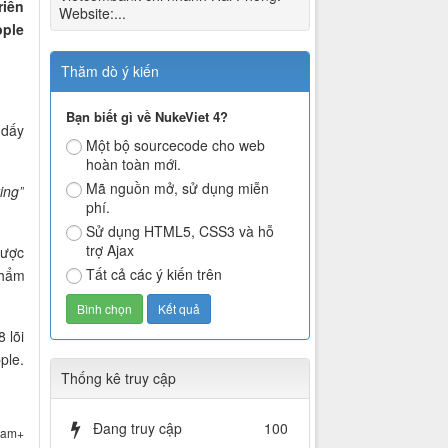
riển
Website:...
pple
Thăm dò ý kiến
Bạn biết gì về NukeViet 4?
 dấy
Một bộ sourcecode cho web
hoàn toàn mới.
Mã nguồn mở, sử dụng miễn
ing”
phí.
Sử dụng HTML5, CSS3 và hỗ
trợ Ajax
được
Tất cả các ý kiến trên
phẩm
 lõi
ple.
Thống kê truy cập
Đang truy cập
100
nam+