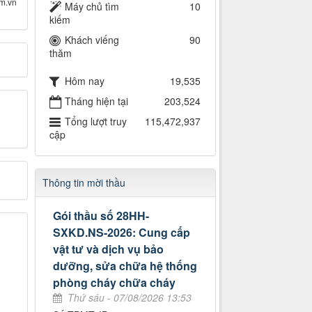
om.vn
Máy chủ tìm
10
kiếm
Khách viếng
90
thăm
Hôm nay
19,535
Tháng hiện tại
203,524
Tổng lượt truy
115,472,937
cập
Thông tin mời thầu
Gói thầu số 28HH-
SXKD.NS-2026: Cung cấp
vật tư và dịch vụ bảo
dưỡng, sửa chữa hệ thống
phòng cháy chữa cháy
Thứ sáu - 07/08/2026 13:53