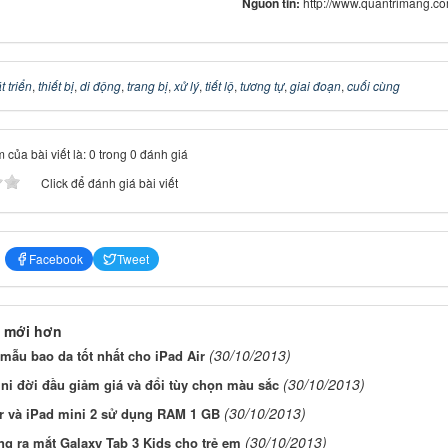
Nguồn tin:
http://www.quantrimang.c
t triển
,
thiết bị
,
di động
,
trang bị
,
xử lý
,
tiết lộ
,
tương tự
,
giai đoạn
,
cuối cùng
 của bài viết là: 0 trong 0 đánh giá
Click để đánh giá bài viết
Facebook
Tweet
 mới hơn
(30/10/2013)
ẫu bao da tốt nhất cho iPad Air
(30/10/2013)
ni đời đầu giảm giá và đổi tùy chọn màu sắc
(30/10/2013)
ir và iPad mini 2 sử dụng RAM 1 GB
(30/10/2013)
g ra mắt Galaxy Tab 3 Kids cho trẻ em