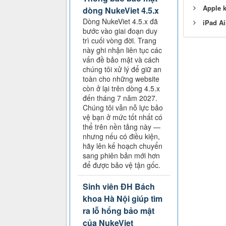
Apple k
dòng NukeViet 4.5.x
Dòng NukeViet 4.5.x đã
iPad Ai
bước vào giai đoạn duy
trì cuối vòng đời. Trang
này ghi nhận liên tục các
vấn đề bảo mật và cách
chúng tôi xử lý để giữ an
toàn cho những website
còn ở lại trên dòng 4.5.x
đến tháng 7 năm 2027.
Chúng tôi vẫn nỗ lực bảo
vệ bạn ở mức tốt nhất có
thể trên nền tảng này —
nhưng nếu có điều kiện,
hãy lên kế hoạch chuyển
sang phiên bản mới hơn
để được bảo vệ tận gốc.
Sinh viên ĐH Bách
khoa Hà Nội giúp tìm
ra lỗ hổng bảo mật
của NukeViet