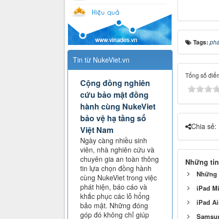
Tags:
phá
Tin từ NukeViet.vn
Tổng số điểm
Cộng đồng nghiên
cứu bảo mật đồng
hành cùng NukeViet
bảo vệ hạ tầng số
Chia sẻ:
Việt Nam
Ngày càng nhiều sinh
viên, nhà nghiên cứu và
chuyên gia an toàn thông
Những tin
tin lựa chọn đồng hành
Những m
cùng NukeViet trong việc
phát hiện, báo cáo và
iPad Mi
khắc phục các lỗ hổng
iPad A
bảo mật. Những đóng
góp đó không chỉ giúp
Samsun