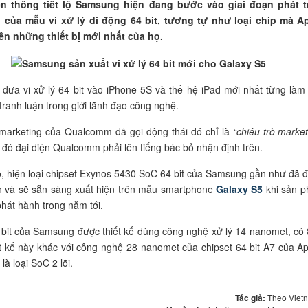
ền thông tiết lộ Samsung hiện đang bước vào giai đoạn phát t
 của mẫu vi xử lý di động 64 bit, tương tự như loại chip mà A
rên những thiết bị mới nhất của họ.
 đưa vi xử lý 64 bit vào iPhone 5S và thế hệ iPad mới nhất từng làm
tranh luận trong giới lãnh đạo công nghệ.
marketing của Qualcomm đã gọi động thái đó chỉ là
“chiêu trò market
đó đại diện Qualcomm phải lên tiếng bác bỏ nhận định trên.
lộ, hiện loại chipset Exynos 5430 SoC 64 bit của Samsung gần như đã 
h và sẽ sẵn sàng xuất hiện trên mẫu smartphone
Galaxy S5
khi sản 
hát hành trong năm tới.
4 bit của Samsung được thiết kế dùng công nghệ xử lý 14 nanomet, có 8
ết kế này khác với công nghệ 28 nanomet của chipset 64 bit A7 của Ap
là loại SoC 2 lõi.
Tác giả:
Theo Viet