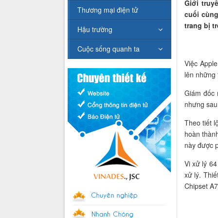
Giới truy
Thương mại điện tử
cuối cùng
trang bị t
Hậu trường
Cuộc sống quanh ta
Việc Apple
lên những 
Giám đốc 
nhưng sau 
Theo tiết 
hoàn thàn
này được p
Vi xử lý 6
xử lý. Thi
Chipset A7 