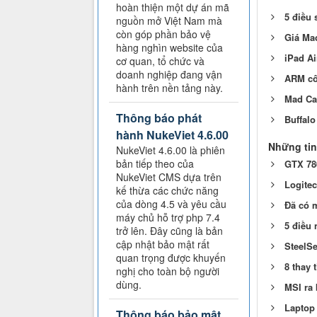
hoàn thiện một dự án mã
5 điều 
nguồn mở Việt Nam mà
còn góp phần bảo vệ
Giá Mac
hàng nghìn website của
iPad Ai
cơ quan, tổ chức và
doanh nghiệp đang vận
ARM côn
hành trên nền tảng này.
Mad Cat
Thông báo phát
Buffal
hành NukeViet 4.6.00
Những tin
NukeViet 4.6.00 là phiên
bản tiếp theo của
GTX 780
NukeViet CMS dựa trên
Logitec
kế thừa các chức năng
của dòng 4.5 và yêu cầu
Đã có 
máy chủ hỗ trợ php 7.4
5 điều 
trở lên. Đây cũng là bản
cập nhật bảo mật rất
SteelSe
quan trọng được khuyến
8 thay 
nghị cho toàn bộ người
dùng.
MSI ra 
Laptop 
Thông báo bảo mật