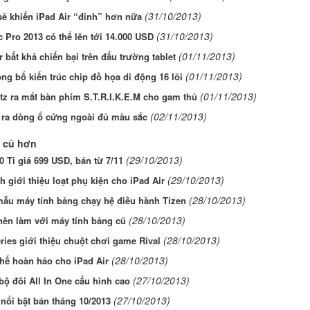
(31/10/2013)
sẽ khiến iPad Air “đỉnh” hơn nữa
(31/10/2013)
 Pro 2013 có thể lên tới 14.000 USD
(01/11/2013)
r bất khả chiến bại trên đấu trường tablet
(01/11/2013)
g bố kiến trúc chip đồ họa di động 16 lõi
(01/11/2013)
z ra mắt bàn phím S.T.R.I.K.E.M cho gam thủ
(02/11/2013)
o ra dòng ổ cứng ngoài đủ màu sắc
 cũ hơn
(29/10/2013)
 Ti giá 699 USD, bán từ 7/11
(29/10/2013)
h giới thiệu loạt phụ kiện cho iPad Air
(28/10/2013)
mẫu máy tính bảng chạy hệ điều hành Tizen
(28/10/2013)
nên làm với máy tính bảng cũ
(28/10/2013)
ries giới thiệu chuột chơi game Rival
(28/10/2013)
thế hoàn hảo cho iPad Air
(27/10/2013)
bộ đôi All In One cấu hình cao
(27/10/2013)
nổi bật bán tháng 10/2013