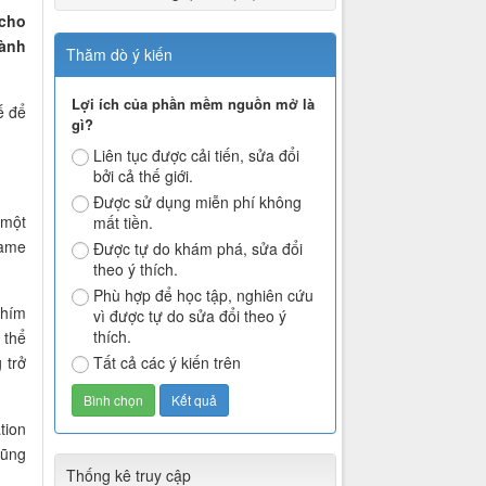
 cho
hành
Thăm dò ý kiến
Lợi ích của phần mềm nguồn mở là
ế để
gì?
Liên tục được cải tiến, sửa đổi
bởi cả thế giới.
Được sử dụng miễn phí không
 một
mất tiền.
game
Được tự do khám phá, sửa đổi
theo ý thích.
Phù hợp để học tập, nghiên cứu
phím
vì được tự do sửa đổi theo ý
thích.
 thể
 trở
Tất cả các ý kiến trên
tion
cũng
Thống kê truy cập