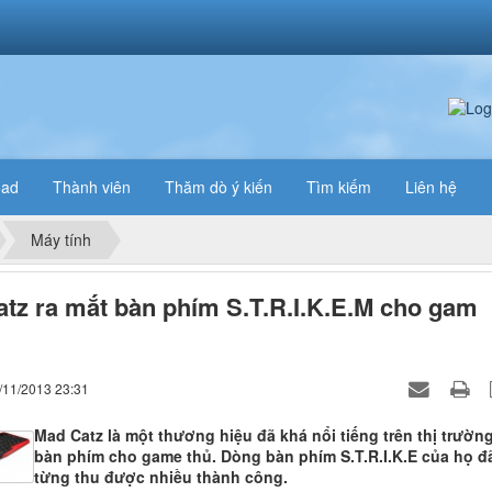
oad
Thành viên
Thăm dò ý kiến
Tìm kiếm
Liên hệ
Máy tính
tz ra mắt bàn phím S.T.R.I.K.E.M cho gam
/11/2013 23:31
Mad Catz là một thương hiệu đã khá nổi tiếng trên thị trườn
bàn phím cho game thủ. Dòng bàn phím S.T.R.I.K.E của họ đ
từng thu được nhiều thành công.