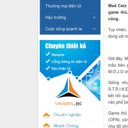
Mad Catz 
Thương mại điện tử
game thủ.
Hậu trường
công.
Cuộc sống quanh ta
Tuy nhiên, 
dùng với m
Giờ đây, M
mẫu bàn p
M.O.J.O ch
Giống nh
S.T.R.I.K.
kết nối q
nên phổ bi
Game thủ h
(OFN), cũn
như độ chí