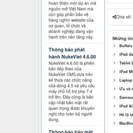
hoàn thiện một dự án mã
nguồn mở Việt Nam mà
còn góp phần bảo vệ
Chia sẻ:
hàng nghìn website của
cơ quan, tổ chức và
doanh nghiệp đang vận
hành trên nền tảng này.
Những tin
Buffal
Thông báo phát
iPad đa
hành NukeViet 4.6.00
Tablet 
NukeViet 4.6.00 là phiên
bản tiếp theo của
iPad Mi
NukeViet CMS dựa trên
kế thừa các chức năng
Laptop 
của dòng 4.5 và yêu cầu
Ưu và n
máy chủ hỗ trợ php 7.4
trở lên. Đây cũng là bản
Samsun
cập nhật bảo mật rất
iPad Ai
quan trọng được khuyến
nghị cho toàn bộ người
Hé lộ t
dùng.
MacBook
Thông báo bảo mật