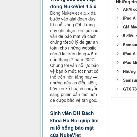
Những tin
dòng NukeViet 4.5.x
ARM côn
Dòng NukeViet 4.5.x đã
iPad Ai
bước vào giai đoạn duy
trì cuối vòng đời. Trang
Giá Mac
này ghi nhận liên tục các
5 điều 
vấn đề bảo mật và cách
chúng tôi xử lý để giữ an
Samsun
toàn cho những website
iPad A
còn ở lại trên dòng 4.5.x
đến tháng 7 năm 2027.
iPad Mi
Chúng tôi vẫn nỗ lực bảo
vệ bạn ở mức tốt nhất có
Những m
thể trên nền tảng này —
Samsung
nhưng nếu có điều kiện,
hãy lên kế hoạch chuyển
GTX 780
sang phiên bản mới hơn
để được bảo vệ tận gốc.
Sinh viên ĐH Bách
khoa Hà Nội giúp tìm
ra lỗ hổng bảo mật
của NukeViet