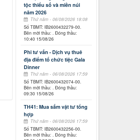
tộc thiểu số và miền núi
năm 2026
Thứ năm - 06/08/2026 18:08
Số TBMT: IB2600432279-00.
Bên mời thầu: . Đóng thầu:
10:40 15/08/26
Phi tư vấn - Dịch vụ thuê
địa điểm tổ chức tiệc Gala
Dinner
Thứ năm - 06/08/2026 17:59
Số TBMT: IB2600432074-00.
Bên mời thầu: . Đóng thầu:
09:30 15/08/26
TH41: Mua sắm vật tư tổng
hợp
Thứ năm - 06/08/2026 17:59
Số TBMT: IB2600432256-00.
Bên mời thầu: . Đóng thầu: