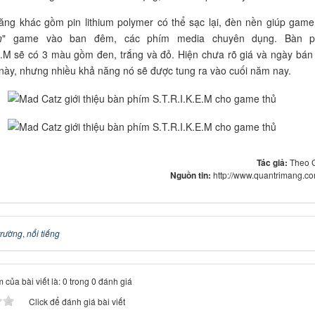
ăng khác gồm pin lithium polymer có thể sạc lại, đèn nền giúp game
n
" game vào ban đêm, các phím media chuyên dụng. Bàn p
E.M sẽ có 3 màu gồm đen, trắng và đỏ. Hiện chưa rõ giá và ngày bán
ày, nhưng nhiều khả năng nó sẽ được tung ra vào cuối năm nay.
Tác giả:
Theo 
Nguồn tin:
http://www.quantrimang.c
 trường
,
nổi tiếng
 của bài viết là: 0 trong 0 đánh giá
Click để đánh giá bài viết