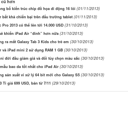
 cũ hơn
(01/11/2013)
g bố kiến trúc chip đồ họa di động 16 lõi
(01/11/2013)
r bất khả chiến bại trên đấu trường tablet
(31/10/2013)
 Pro 2013 có thể lên tới 14.000 USD
(31/10/2013)
sẽ khiến iPad Air “đỉnh” hơn nữa
(30/10/2013)
g ra mắt Galaxy Tab 3 Kids cho trẻ em
(30/10/2013)
ir và iPad mini 2 sử dụng RAM 1 GB
(30/10/2013)
ni đời đầu giảm giá và đổi tùy chọn màu sắc
(30/10/2013)
ẫu bao da tốt nhất cho iPad Air
(30/10/2013)
 sản xuất vi xử lý 64 bit mới cho Galaxy S5
(29/10/2013)
 Ti giá 699 USD, bán từ 7/11