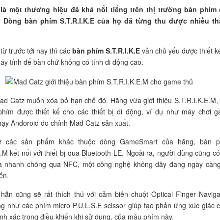
là một thương hiệu đã khá nổi tiếng trên thị trường bàn phím
 Dòng bàn phím S.T.R.I.K.E của họ đã từng thu được nhiều t
từ trước tới nay thì các
bàn phím S.T.R.I.K.E
vẫn chủ yếu được thiết k
áy tính để bàn chứ không có tính di động cao.
ad Catz muốn xóa bỏ hạn chế đó. Hãng vừa giới thiệu S.T.R.I.K.E.M,
hím được thiết kế cho các thiết bị di động, ví dụ như máy chơi 
ạy Andoroid do chính Mad Catz sản xuất.
ư các sản phẩm khác thuộc dòng GameSmart của hãng, bàn 
E.M kết nối với thiết bị qua Bluetooth LE. Ngoài ra, người dùng cũng có
ua nhanh chóng qua NFC, một công nghệ không dây đang ngày càng
ến.
ẳn cũng sẽ rất thích thú với cảm biến chuột Optical Finger Naviga
g như các phím micro P.U.L.S.E scissor giúp tạo phản ứng xúc giác 
nh xác trong điều khiển khi sử dụng, của mẫu phím này.