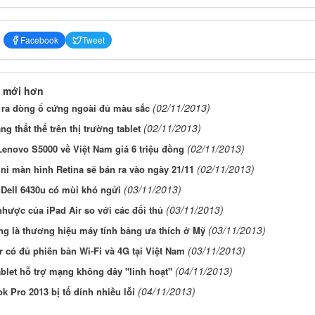
Facebook
Tweet
 mới hơn
(02/11/2013)
o ra dòng ổ cứng ngoài đủ màu sắc
(02/11/2013)
ng thất thế trên thị trường tablet
(02/11/2013)
Lenovo S5000 về Việt Nam giá 6 triệu đồng
(02/11/2013)
ni màn hình Retina sẽ bán ra vào ngày 21/11
(03/11/2013)
Dell 6430u có mùi khó ngửi
(03/11/2013)
hược của iPad Air so với các đối thủ
(03/11/2013)
g là thương hiệu máy tính bảng ưa thích ở Mỹ
(03/11/2013)
r có đủ phiên bản Wi-Fi và 4G tại Việt Nam
(04/11/2013)
ablet hỗ trợ mạng không dây "linh hoạt"
(04/11/2013)
 Pro 2013 bị tố dính nhiều lỗi