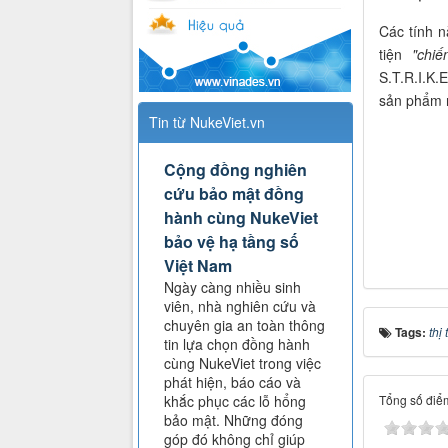
Các tính n
tiện
"chiế
S.T.R.I.K.
sản phẩm n
Tin từ NukeViet.vn
Cộng đồng nghiên
cứu bảo mật đồng
hành cùng NukeViet
bảo vệ hạ tầng số
Việt Nam
Ngày càng nhiều sinh
viên, nhà nghiên cứu và
chuyên gia an toàn thông
Tags:
thị
tin lựa chọn đồng hành
cùng NukeViet trong việc
phát hiện, báo cáo và
Tổng số điểm
khắc phục các lỗ hổng
bảo mật. Những đóng
góp đó không chỉ giúp