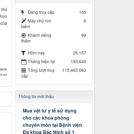
 thủ
Đang truy cập
105
hím
Máy chủ tìm
6
 của
kiếm
Khách viếng
99
thăm
Hôm nay
25,157
Tháng hiện tại
193,649
Genk
Tổng lượt truy
115,463,062
om.vn
cập
Thông tin mời thầu
Mua vật tư y tế sử dụng
cho các khoa phòng
chuyên môn tại Bệnh viện
Đa khoa Bắc Ninh số 1