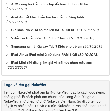
ARM công bố kiến trúc chip đồ họa di động 16 lõi
(01/11/2013)
iPad Air bất khả chiến bại trên đấu trường tablet
(01/11/2013)
(31/10/2013)
Giá Mac Pro 2013 có thể lên tới 14.000 USD
(31/10/2013)
5 điều sẽ khiến iPad Air “đỉnh” hơn nữa
(30/10/2013)
Samsung ra mắt Galaxy Tab 3 Kids cho trẻ em
(30/10/2013)
iPad Air và iPad mini 2 sử dụng RAM 1 GB
iPad Mini đời đầu giảm giá và đổi tùy chọn màu sắc
(30/10/2013)
Logo và tên gọi NukeViet
Tên gọi: NukeViet phát âm là [Nu-Ke-Việt], đây là cách đọc riêng,
không phải là cách phát âm chuẩn của tiếng Anh. Ý nghĩa:
NukeViet là từ ghép từ chữ Nuke và Việt Nam. Sở dĩ có tên gọi
này là vì phiên bản 1.0 và 2.0 của NukeViet được phát triển từ mã
nguồn mở PHP-Nuke. Mặc dù từ phiên bản 3.0,...