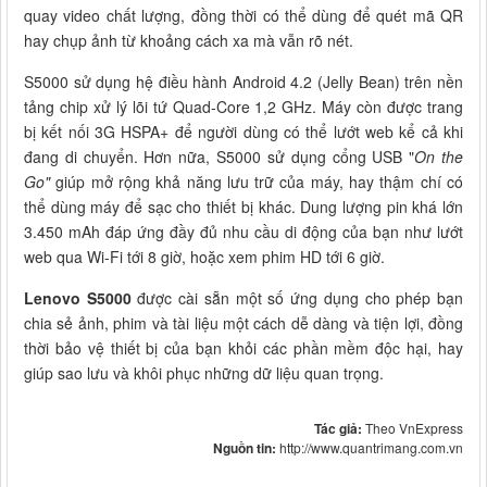
quay video chất lượng, đồng thời có thể dùng để quét mã QR
hay chụp ảnh từ khoảng cách xa mà vẫn rõ nét.
S5000 sử dụng hệ điều hành Android 4.2 (Jelly Bean) trên nền
tảng chip xử lý lõi tứ Quad-Core 1,2 GHz. Máy còn được trang
bị kết nối 3G HSPA+ để người dùng có thể lướt web kể cả khi
đang di chuyển. Hơn nữa, S5000 sử dụng cổng USB "
On the
Go"
giúp mở rộng khả năng lưu trữ của máy, hay thậm chí có
thể dùng máy để sạc cho thiết bị khác. Dung lượng pin khá lớn
3.450 mAh đáp ứng đầy đủ nhu cầu di động của bạn như lướt
web qua Wi-Fi tới 8 giờ, hoặc xem phim HD tới 6 giờ.
Lenovo S5000
được cài sẵn một số ứng dụng cho phép bạn
chia sẻ ảnh, phim và tài liệu một cách dễ dàng và tiện lợi, đồng
thời bảo vệ thiết bị của bạn khỏi các phần mềm độc hại, hay
giúp sao lưu và khôi phục những dữ liệu quan trọng.
Tác giả:
Theo VnExpress
Nguồn tin:
http://www.quantrimang.com.vn