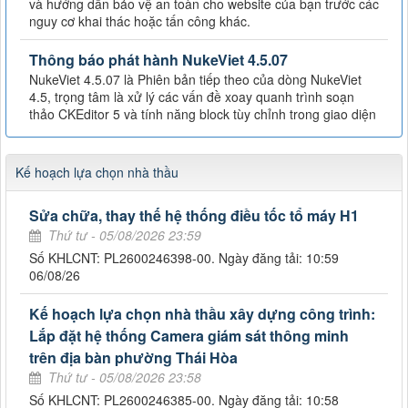
và hướng dẫn bảo vệ an toàn cho website của bạn trước các
nguy cơ khai thác hoặc tấn công khác.
Thông báo phát hành NukeViet 4.5.07
NukeViet 4.5.07 là Phiên bản tiếp theo của dòng NukeViet
4.5, trọng tâm là xử lý các vấn đề xoay quanh trình soạn
thảo CKEditor 5 và tính năng block tùy chỉnh trong giao diện
Kế hoạch lựa chọn nhà thầu
Sửa chữa, thay thế hệ thống điều tốc tổ máy H1
Thứ tư - 05/08/2026 23:59
Số KHLCNT: PL2600246398-00. Ngày đăng tải: 10:59
06/08/26
Kế hoạch lựa chọn nhà thầu xây dựng công trình:
Lắp đặt hệ thống Camera giám sát thông minh
trên địa bàn phường Thái Hòa
Thứ tư - 05/08/2026 23:58
Số KHLCNT: PL2600246385-00. Ngày đăng tải: 10:58