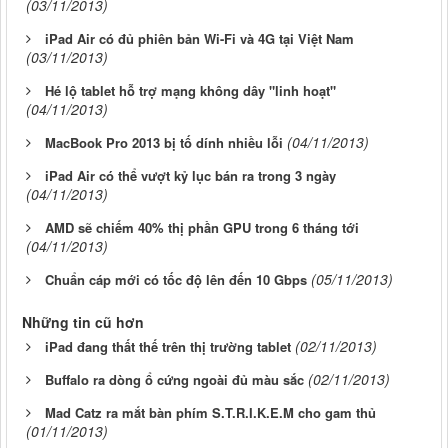
(03/11/2013)
iPad Air có đủ phiên bản Wi-Fi và 4G tại Việt Nam
(03/11/2013)
Hé lộ tablet hỗ trợ mạng không dây "linh hoạt"
(04/11/2013)
(04/11/2013)
MacBook Pro 2013 bị tố dính nhiều lỗi
iPad Air có thể vượt kỷ lục bán ra trong 3 ngày
(04/11/2013)
AMD sẽ chiếm 40% thị phần GPU trong 6 tháng tới
(04/11/2013)
(05/11/2013)
Chuẩn cáp mới có tốc độ lên đến 10 Gbps
Những tin cũ hơn
(02/11/2013)
iPad đang thất thế trên thị trường tablet
(02/11/2013)
Buffalo ra dòng ổ cứng ngoài đủ màu sắc
Mad Catz ra mắt bàn phím S.T.R.I.K.E.M cho gam thủ
(01/11/2013)