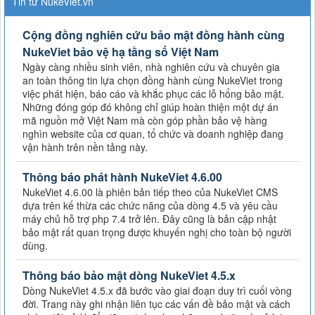
Tin từ NukeViet.vn
Cộng đồng nghiên cứu bảo mật đồng hành cùng
NukeViet bảo vệ hạ tầng số Việt Nam
Ngày càng nhiều sinh viên, nhà nghiên cứu và chuyên gia
an toàn thông tin lựa chọn đồng hành cùng NukeViet trong
việc phát hiện, báo cáo và khắc phục các lỗ hổng bảo mật.
Những đóng góp đó không chỉ giúp hoàn thiện một dự án
mã nguồn mở Việt Nam mà còn góp phần bảo vệ hàng
nghìn website của cơ quan, tổ chức và doanh nghiệp đang
vận hành trên nền tảng này.
Thông báo phát hành NukeViet 4.6.00
NukeViet 4.6.00 là phiên bản tiếp theo của NukeViet CMS
dựa trên kế thừa các chức năng của dòng 4.5 và yêu cầu
máy chủ hỗ trợ php 7.4 trở lên. Đây cũng là bản cập nhật
bảo mật rất quan trọng được khuyến nghị cho toàn bộ người
dùng.
Thông báo bảo mật dòng NukeViet 4.5.x
Dòng NukeViet 4.5.x đã bước vào giai đoạn duy trì cuối vòng
đời. Trang này ghi nhận liên tục các vấn đề bảo mật và cách