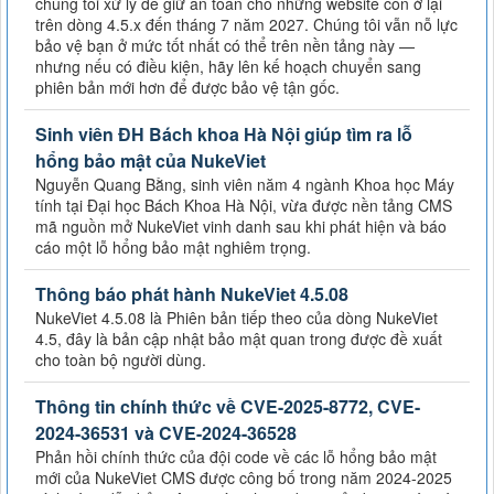
chúng tôi xử lý để giữ an toàn cho những website còn ở lại
trên dòng 4.5.x đến tháng 7 năm 2027. Chúng tôi vẫn nỗ lực
bảo vệ bạn ở mức tốt nhất có thể trên nền tảng này —
nhưng nếu có điều kiện, hãy lên kế hoạch chuyển sang
phiên bản mới hơn để được bảo vệ tận gốc.
Sinh viên ĐH Bách khoa Hà Nội giúp tìm ra lỗ
hổng bảo mật của NukeViet
Nguyễn Quang Bằng, sinh viên năm 4 ngành Khoa học Máy
tính tại Đại học Bách Khoa Hà Nội, vừa được nền tảng CMS
mã nguồn mở NukeViet vinh danh sau khi phát hiện và báo
cáo một lỗ hổng bảo mật nghiêm trọng.
Thông báo phát hành NukeViet 4.5.08
NukeViet 4.5.08 là Phiên bản tiếp theo của dòng NukeViet
4.5, đây là bản cập nhật bảo mật quan trong được đề xuất
cho toàn bộ người dùng.
Thông tin chính thức về CVE-2025-8772, CVE-
2024-36531 và CVE-2024-36528
Phản hồi chính thức của đội code về các lỗ hổng bảo mật
mới của NukeViet CMS được công bố trong năm 2024-2025