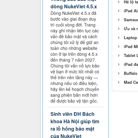
Hé lộ t
dòng NukeViet 4.5.x
iPad Ai
Dòng NukeViet 4.5.x đã
bước vào giai đoạn duy
Samsun
trì cuối vòng đời. Trang
Ưu và n
này ghi nhận liên tục các
vấn đề bảo mật và cách
Laptop 
chúng tôi xử lý để giữ an
iPad Mi
toàn cho những website
còn ở lại trên dòng 4.5.x
Tablet 
đến tháng 7 năm 2027.
iPad đa
Chúng tôi vẫn nỗ lực bảo
vệ bạn ở mức tốt nhất có
Buffal
thể trên nền tảng này —
Mad Cat
nhưng nếu có điều kiện,
hãy lên kế hoạch chuyển
sang phiên bản mới hơn
để được bảo vệ tận gốc.
Sinh viên ĐH Bách
khoa Hà Nội giúp tìm
ra lỗ hổng bảo mật
của NukeViet