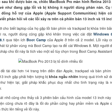
 sau khi được bán ra, chiếc MacBook Pro màn hình Retina 2013
vẻ như đang gặp lỗi và bị không ít người dùng phàn nàn. Cụ 
 đồng hỗ trợ của Apple (Apple Support Communities) hiện có
viết phản hồi về các lỗi xảy ra trên cả phiên bản 13 inch và 15 inc
i cho biết laptop của họ gặp lỗi bàn phím và trackpad bị khóa trên bả
ài ra, người dùng cũng gặp khó khăn trong việc cài đặt
Windows 
8.1
qua tiện ích
Boot Camp
của Apple ở trên cả 2 model.
Lỗi này c
hát từ phân vùng mà Boot Camp tạo ra để cài Windows 8. Một người 
 pháp cho lỗi này là tích vào một số tùy chọn trong Boot Camp Assistant
đề tài dài hơn 14 trang trên diễn đàn Apple, trackpad và bàn phím
13 inch gặp phải hiện tượng bị
khóa ngẫu nhiên
trong quá trình sử d
hư hiện tại, giải pháp khắc phục duy nhất cho tình trạng này là r
.
át nhỏ cũng cho thấy cả 3 phiên bản cấu hình của model 13 inch này
 Hiện cũng chưa rõ đây là lỗi do phần cứng hay phần mềm và Apple 
thức lên tiếng về lỗi này.