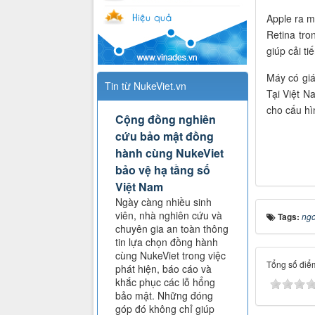
Apple ra 
Retina tro
giúp cải ti
Máy có gi
Tin từ NukeViet.vn
Tại Việt N
cho cấu hì
Cộng đồng nghiên
cứu bảo mật đồng
hành cùng NukeViet
bảo vệ hạ tầng số
Việt Nam
Ngày càng nhiều sinh
viên, nhà nghiên cứu và
Tags:
ngo
chuyên gia an toàn thông
tin lựa chọn đồng hành
cùng NukeViet trong việc
Tổng số điểm
phát hiện, báo cáo và
khắc phục các lỗ hổng
bảo mật. Những đóng
góp đó không chỉ giúp