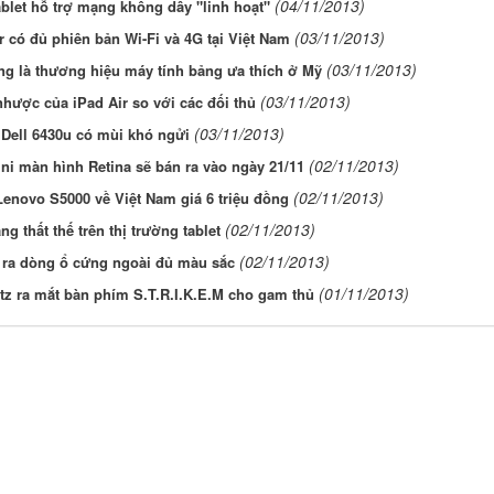
(04/11/2013)
ablet hỗ trợ mạng không dây "linh hoạt"
(03/11/2013)
r có đủ phiên bản Wi-Fi và 4G tại Việt Nam
(03/11/2013)
g là thương hiệu máy tính bảng ưa thích ở Mỹ
(03/11/2013)
hược của iPad Air so với các đối thủ
(03/11/2013)
Dell 6430u có mùi khó ngửi
(02/11/2013)
ni màn hình Retina sẽ bán ra vào ngày 21/11
(02/11/2013)
Lenovo S5000 về Việt Nam giá 6 triệu đồng
(02/11/2013)
ng thất thế trên thị trường tablet
(02/11/2013)
o ra dòng ổ cứng ngoài đủ màu sắc
(01/11/2013)
z ra mắt bàn phím S.T.R.I.K.E.M cho gam thủ