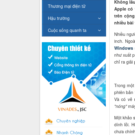
Không lâu
Thương mại điện tử
Apple có 
trên cộng
Hậu trường
nhiều bài 
Cuộc sống quanh ta
Nhiều ngườ
inch. Ngo
Windows 
như xuất p
chỉ ra giải
Trong một 
phiên bản 
Và có vẻ n
"nóng"
máy
Một khảo s
dính lỗi.
chưa chính 