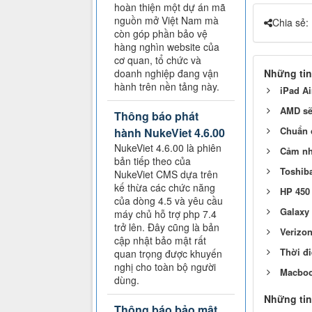
hoàn thiện một dự án mã
nguồn mở Việt Nam mà
Chia sẻ:
còn góp phần bảo vệ
hàng nghìn website của
cơ quan, tổ chức và
Những tin
doanh nghiệp đang vận
hành trên nền tảng này.
iPad Ai
AMD sẽ
Thông báo phát
Chuẩn 
hành NukeViet 4.6.00
NukeViet 4.6.00 là phiên
Cảm nh
bản tiếp theo của
Toshiba
NukeViet CMS dựa trên
kế thừa các chức năng
HP 450
của dòng 4.5 và yêu cầu
Galaxy 
máy chủ hỗ trợ php 7.4
trở lên. Đây cũng là bản
Verizon
cập nhật bảo mật rất
Thời đi
quan trọng được khuyến
nghị cho toàn bộ người
Macboo
dùng.
Những tin
Thông báo bảo mật