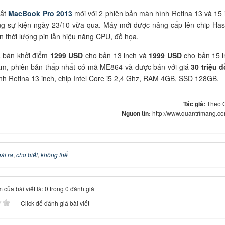
mắt
MacBook Pro 2013
mới với 2 phiên bản màn hình Retina 13 và 15 
ng sự kiện ngày 23/10 vừa qua. Máy mới được nâng cấp lên chip Has
ến thời lượng pin lẫn hiệu năng CPU, đồ họa.
á bán khởi điểm
1299 USD
cho bản 13 inch và
1999 USD
cho bản 15 i
am, phiên bản thấp nhất có mã ME864 và được bán với giá
30 triệu 
nh Retina 13 inch, chip Intel Core i5 2,4 Ghz, RAM 4GB, SSD 128GB.
Tác giả:
Theo 
Nguồn tin:
http://www.quantrimang.c
ài ra
,
cho biết
,
không thể
 của bài viết là: 0 trong 0 đánh giá
Click để đánh giá bài viết