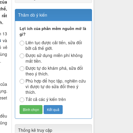
 của
thể,
Thăm dò ý kiến
 rất
h.
Lợi ích của phần mềm nguồn mở là
n 13
gì?
8
và
Liên tục được cải tiến, sửa đổi
ó vẻ
bởi cả thế giới.
dùng
Được sử dụng miễn phí không
.
mất tiền.
Được tự do khám phá, sửa đổi
theo ý thích.
Phù hợp để học tập, nghiên cứu
 của
vì được tự do sửa đổi theo ý
ụng.
thích.
eset
Tất cả các ý kiến trên
 đều
cũng
Thống kê truy cập