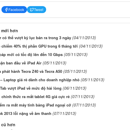
Facebook
Tweet
 mới hơn
(04/11/2013)
r có thể vượt kỷ lục bán ra trong 3 ngày
(04/11/2013)
 chiếm 40% thị phần GPU trong 6 tháng tới
(05/11/2013)
cáp mới có tốc độ lên đến 10 Gbps
(05/11/2013)
ận ban đầu về iPad Air
(05/11/2013)
 phát hành Tecra Z40 và Tecra A50
(05/11/2013)
 – Laptop giá rẻ dành cho doanh nghiệp nhỏ
(06/11/2013)
Tab vượt iPad về mức độ hài lòng
(07/11/2013)
 chính thức ra mắt tablet 4G giá cực rẻ
(07/11/2013)
ểm ra mắt máy tính bảng iPad ngoại cỡ
(07/11/2013)
k 2013 lỗi nặng về âm thanh
 cũ hơn