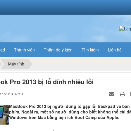
oad
Thành viên
Thăm dò ý kiến
Tìm kiếm
Liên hệ
Máy tính
k Pro 2013 bị tố dính nhiều lỗi
/11/2013 07:18
MacBook Pro 2013 bị người dùng tố gặp lỗi trackpad và bàn
phím. Ngoài ra, một số người dùng cho biết không thể cài đặ
Windows trên Mac bằng tiện ích Boot Camp của Apple.