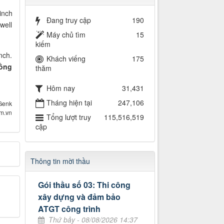
inch
Đang truy cập
190
well
Máy chủ tìm
15
kiếm
nch.
Khách viếng
175
đồng
thăm
Hôm nay
31,431
Tháng hiện tại
247,106
Genk
om.vn
Tổng lượt truy
115,516,519
cập
Thông tin mời thầu
Gói thầu số 03: Thi công
xây dựng và đảm bảo
ATGT công trình
Thứ bảy - 08/08/2026 14:37