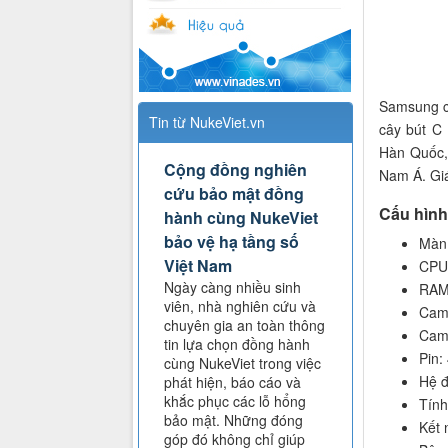
Samsung c
Tin từ NukeViet.vn
cây bút C
Hàn Quốc,
Cộng đồng nghiên
Nam Á. Gi
cứu bảo mật đồng
Cấu hình
hành cùng NukeViet
bảo vệ hạ tầng số
Màn 
Việt Nam
CPU:
Ngày càng nhiều sinh
RAM
viên, nhà nghiên cứu và
Came
chuyên gia an toàn thông
Came
tin lựa chọn đồng hành
Pin:
cùng NukeViet trong việc
Hệ đ
phát hiện, báo cáo và
khắc phục các lỗ hổng
Tính
bảo mật. Những đóng
Kết 
góp đó không chỉ giúp