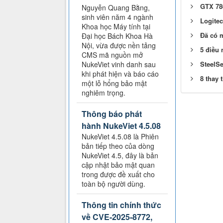
GTX 780
Nguyễn Quang Bằng,
sinh viên năm 4 ngành
Logitec
Khoa học Máy tính tại
Đã có 
Đại học Bách Khoa Hà
Nội, vừa được nền tảng
5 điều 
CMS mã nguồn mở
NukeViet vinh danh sau
SteelSe
khi phát hiện và báo cáo
8 thay 
một lỗ hổng bảo mật
nghiêm trọng.
Thông báo phát
hành NukeViet 4.5.08
NukeViet 4.5.08 là Phiên
bản tiếp theo của dòng
NukeViet 4.5, đây là bản
cập nhật bảo mật quan
trong được đề xuất cho
toàn bộ người dùng.
Thông tin chính thức
về CVE-2025-8772,