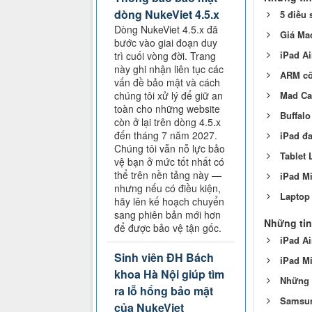
dòng NukeViet 4.5.x
5 điều 
Dòng NukeViet 4.5.x đã
Giá Mac
bước vào giai đoạn duy
iPad Ai
trì cuối vòng đời. Trang
này ghi nhận liên tục các
ARM côn
vấn đề bảo mật và cách
chúng tôi xử lý để giữ an
Mad Cat
toàn cho những website
Buffal
còn ở lại trên dòng 4.5.x
đến tháng 7 năm 2027.
iPad đa
Chúng tôi vẫn nỗ lực bảo
Tablet 
vệ bạn ở mức tốt nhất có
thể trên nền tảng này —
iPad Mi
nhưng nếu có điều kiện,
Laptop 
hãy lên kế hoạch chuyển
sang phiên bản mới hơn
Những tin
để được bảo vệ tận gốc.
iPad A
Sinh viên ĐH Bách
iPad Mi
khoa Hà Nội giúp tìm
Những m
ra lỗ hổng bảo mật
Samsung
của NukeViet