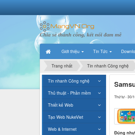
Chia sẻ thành công, kết nối đam mê
Giới thiệu
Tin Tức
Downl
Trang nhất
Tin nhanh Công nghệ
Tin nhanh Công nghệ
Samsun
Thủ thuật - Phần mềm
Thứ tư - 30/
Thiết kế Web
Tạo Web NukeViet
Web & Internet
Đúng nh