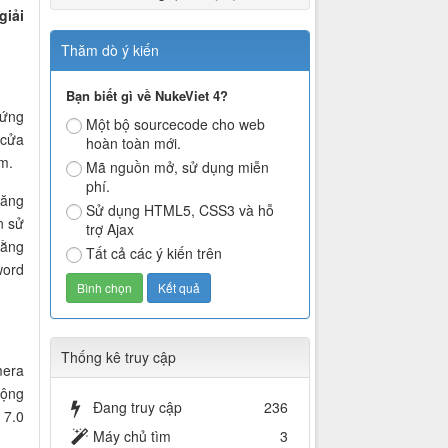
giải
Thăm dò ý kiến
Bạn biết gì về NukeViet 4?
 ứng
Một bộ sourcecode cho web
 cửa
hoàn toàn mới.
m.
Mã nguồn mở, sử dụng miễn
phí.
năng
Sử dụng HTML5, CSS3 và hỗ
n sử
trợ Ajax
bằng
Tất cả các ý kiến trên
word
Thống kê truy cập
mera
rộng
Đang truy cập
236
 7.0
Máy chủ tìm
3