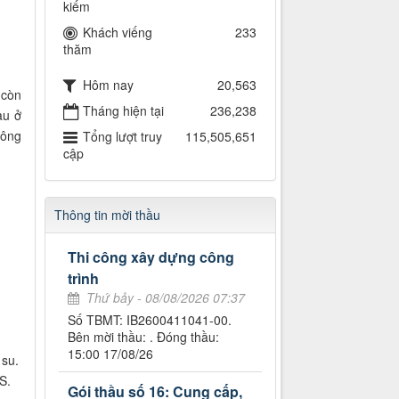
kiếm
Khách viếng
233
thăm
Hôm nay
20,563
 còn
Tháng hiện tại
236,238
au ở
Đông
Tổng lượt truy
115,505,651
cập
Thông tin mời thầu
Thi công xây dựng công
trình
Thứ bảy - 08/08/2026 07:37
Số TBMT: IB2600411041-00.
Bên mời thầu: . Đóng thầu:
15:00 17/08/26
 su.
S.
Gói thầu số 16: Cung cấp,