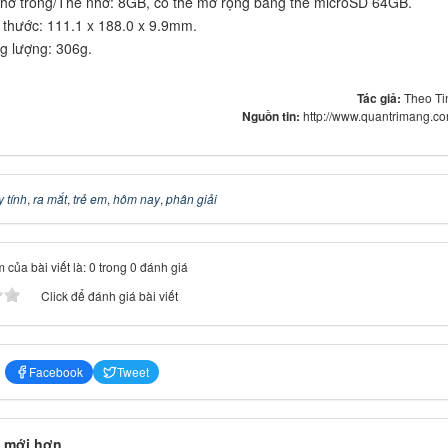
hớ trong/Thẻ nhớ: 8GB, có thể mở rộng bằng thẻ microSD 64GB.
 thước: 111.1 x 188.0 x 9.9mm.
g lượng: 306g.
Tác giả:
Theo Ti
Nguồn tin:
http://www.quantrimang.c
 tính
,
ra mắt
,
trẻ em
,
hôm nay
,
phân giải
 của bài viết là: 0 trong 0 đánh giá
Click để đánh giá bài viết
Facebook
Tweet
 mới hơn