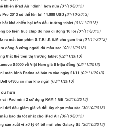
(31/10/2013)
sẽ khiến iPad Air “đỉnh” hơn nữa
(31/10/2013)
 Pro 2013 có thể lên tới 14.000 USD
(01/11/2013)
r bất khả chiến bại trên đấu trường tablet
(01/11/2013)
g bố kiến trúc chip đồ họa di động 16 lõi
(01/11/2013)
z ra mắt bàn phím S.T.R.I.K.E.M cho gam thủ
(02/11/2013)
o ra dòng ổ cứng ngoài đủ màu sắc
(02/11/2013)
ng thất thế trên thị trường tablet
(02/11/2013)
Lenovo S5000 về Việt Nam giá 6 triệu đồng
(02/11/2013)
ni màn hình Retina sẽ bán ra vào ngày 21/11
(03/11/2013)
Dell 6430u có mùi khó ngửi
 cũ hơn
(30/10/2013)
ir và iPad mini 2 sử dụng RAM 1 GB
(30/10/2013)
ni đời đầu giảm giá và đổi tùy chọn màu sắc
(30/10/2013)
ẫu bao da tốt nhất cho iPad Air
(30/10/2013)
 sản xuất vi xử lý 64 bit mới cho Galaxy S5