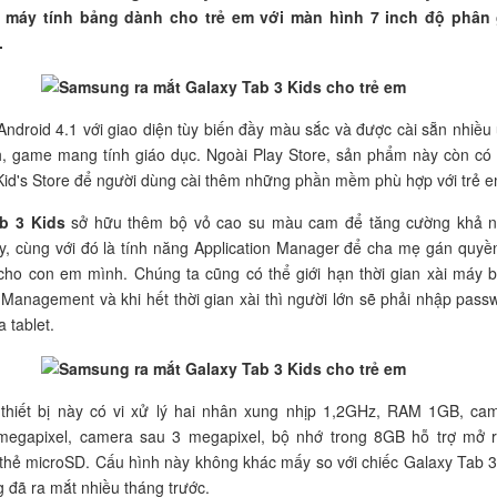
 máy tính bảng dành cho trẻ em với màn hình 7 inch độ phân 
.
ndroid 4.1 với giao diện tùy biến đầy màu sắc và được cài sẵn nhiều
h, game mang tính giáo dục. Ngoài Play Store, sản phẩm này còn có
id's Store để người dùng cài thêm những phần mềm phù hợp với trẻ e
b 3 Kids
sở hữu thêm bộ vỏ cao su màu cam để tăng cường khả 
, cùng với đó là tính năng Application Manager để cha mẹ gán quyề
cho con em mình. Chúng ta cũng có thể giới hạn thời gian xài máy 
 Management và khi hết thời gian xài thì người lớn sẽ phải nhập pass
 tablet.
 thiết bị này có vi xử lý hai nhân xung nhịp 1,2GHz, RAM 1GB, ca
 megapixel, camera sau 3 megapixel, bộ nhớ trong 8GB hỗ trợ mở 
thẻ microSD. Cấu hình này không khác mấy so với chiếc Galaxy Tab 3
 đã ra mắt nhiều tháng trước.