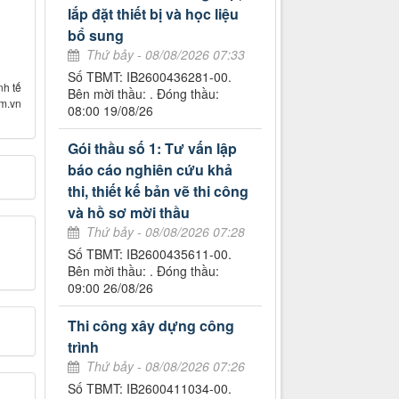
lắp đặt thiết bị và học liệu
bổ sung
Thứ bảy - 08/08/2026 07:33
Số TBMT: IB2600436281-00.
nh tế
Bên mời thầu: . Đóng thầu:
om.vn
08:00 19/08/26
Gói thầu số 1: Tư vấn lập
báo cáo nghiên cứu khả
thi, thiết kế bản vẽ thi công
và hồ sơ mời thầu
Thứ bảy - 08/08/2026 07:28
Số TBMT: IB2600435611-00.
Bên mời thầu: . Đóng thầu:
09:00 26/08/26
Thi công xây dựng công
trình
Thứ bảy - 08/08/2026 07:26
Số TBMT: IB2600411034-00.