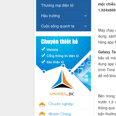
một chiếc
Thương mại điện tử
1.024x600
Hậu trường
Cuộc sống quanh ta
Máy chạy A
dụng, sác
hàng app K
Galaxy Ta
bảo vệ máy
dụng app 
trình Time
để mở khóa
Bên trong
trước 1,3
thông qua 
bản thường