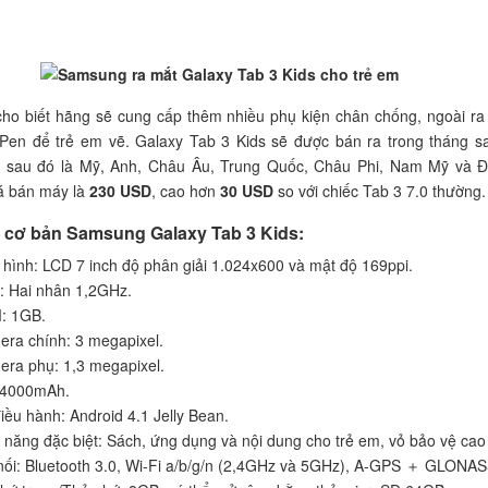
ho biết hãng sẽ cung cấp thêm nhiều phụ kiện chân chống, ngoài ra
 Pen để trẻ em vẽ. Galaxy Tab 3 Kids sẽ được bán ra trong tháng s
 sau đó là Mỹ, Anh, Châu Âu, Trung Quốc, Châu Phi, Nam Mỹ và 
á bán máy là
230 USD
, cao hơn
30 USD
so với chiếc Tab 3 7.0 thường.
 cơ bản Samsung Galaxy Tab 3 Kids:
hình: LCD 7 inch độ phân giải 1.024x600 và mật độ 169ppi.
 Hai nhân 1,2GHz.
: 1GB.
ra chính: 3 megapixel.
ra phụ: 1,3 megapixel.
 4000mAh.
iều hành: Android 4.1 Jelly Bean.
 năng đặc biệt: Sách, ứng dụng và nội dung cho trẻ em, vỏ bảo vệ cao
nối: Bluetooth 3.0, Wi-Fi a/b/g/n (2,4GHz và 5GHz), A-GPS ＋ GLONAS