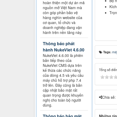
Bộ n
hoàn thiện một dự án mã
Kích
nguồn mở Việt Nam mà
còn góp phần bảo vệ
Trọn
hàng nghìn website của
cơ quan, tổ chức và
doanh nghiệp đang vận
hành trên nền tảng này.
Thông báo phát
hành NukeViet 4.6.00
Tags:
máy
NukeViet 4.6.00 là phiên
bản tiếp theo của
NukeViet CMS dựa trên
Tổng số điểm
kế thừa các chức năng
của dòng 4.5 và yêu cầu
máy chủ hỗ trợ php 7.4
trở lên. Đây cũng là bản
cập nhật bảo mật rất
quan trọng được khuyến
Chia sẻ:
nghị cho toàn bộ người
dùng.
Thông báo bảo mật
Những tin