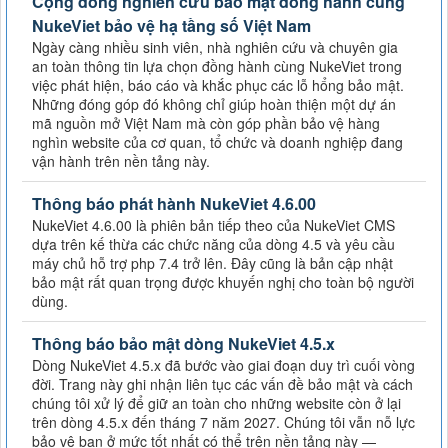
Cộng đồng nghiên cứu bảo mật đồng hành cùng
NukeViet bảo vệ hạ tầng số Việt Nam
Ngày càng nhiều sinh viên, nhà nghiên cứu và chuyên gia
an toàn thông tin lựa chọn đồng hành cùng NukeViet trong
việc phát hiện, báo cáo và khắc phục các lỗ hổng bảo mật.
Những đóng góp đó không chỉ giúp hoàn thiện một dự án
mã nguồn mở Việt Nam mà còn góp phần bảo vệ hàng
nghìn website của cơ quan, tổ chức và doanh nghiệp đang
vận hành trên nền tảng này.
Thông báo phát hành NukeViet 4.6.00
NukeViet 4.6.00 là phiên bản tiếp theo của NukeViet CMS
dựa trên kế thừa các chức năng của dòng 4.5 và yêu cầu
máy chủ hỗ trợ php 7.4 trở lên. Đây cũng là bản cập nhật
bảo mật rất quan trọng được khuyến nghị cho toàn bộ người
dùng.
Thông báo bảo mật dòng NukeViet 4.5.x
Dòng NukeViet 4.5.x đã bước vào giai đoạn duy trì cuối vòng
đời. Trang này ghi nhận liên tục các vấn đề bảo mật và cách
chúng tôi xử lý để giữ an toàn cho những website còn ở lại
trên dòng 4.5.x đến tháng 7 năm 2027. Chúng tôi vẫn nỗ lực
bảo vệ bạn ở mức tốt nhất có thể trên nền tảng này —