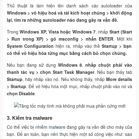
Thủ thuật là làm hiện lên danh sách các autoloader của
Windows > vô hiệu hoá và tái kích hoạt chúng > khởi động
lại, tìm ra những autoloader nào đang gây ra vấn đề
.
Trong
Windows XP, Vista hoặc Windows 7
, nhấp
Start (Start
> Run trong XP) > gõ msconfig > nhấn ENTER
. Một khi
System Configuration
hiện ra, nhấp vào thẻ
Startup > bạn
có thể vô hiệu hóa từng mục bằng cách bỏ chọn chúng.
Nếu bạn đang sử dụng
Windows 8
,
nhấp chuột phải vào
thanh tác vụ > chọn Start Task Manager
. Nếu bạn thấy tab
Startup
, hãy nhấp vào nó. Nếu không thấy, nhấp
More details
> Startup
. Để vô hiệu hóa một mục, nhấp chuột phải vào nó và
chọn Disable
.
3. Kiểm tra malware
Có thể việc bị
nhiễm malware
đang gây ra vấn đề cho máy của
bạn. Để an toàn, bạn nên thực hiện một số công việc như: sao