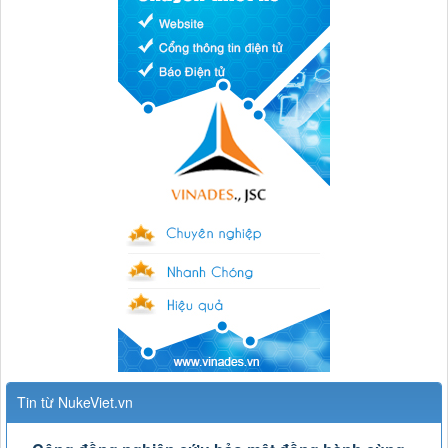
Tin từ NukeViet.vn