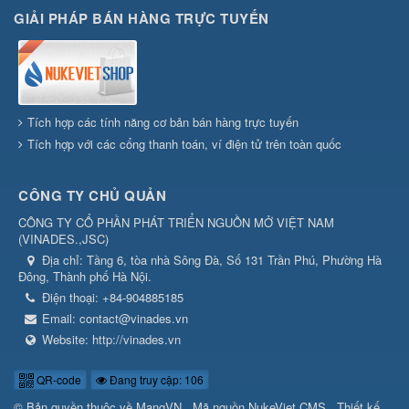
GIẢI PHÁP BÁN HÀNG TRỰC TUYẾN
Tích hợp các tính năng cơ bản bán hàng trực tuyến
Tích hợp với các cổng thanh toán, ví điện tử trên toàn quốc
CÔNG TY CHỦ QUẢN
CÔNG TY CỔ PHẦN PHÁT TRIỂN NGUỒN MỞ VIỆT NAM
(
VINADES.,JSC
)
Địa chỉ:
Tầng 6, tòa nhà Sông Đà, Số 131 Trần Phú, Phường Hà
Đông, Thành phố Hà Nội.
Điện thoại:
+84-904885185
Email:
contact@vinades.vn
Website:
http://vinades.vn
QR-code
Đang truy cập: 106
© Bản quyền thuộc về
MangVN
.
Mã nguồn
NukeViet CMS
.
Thiết kế