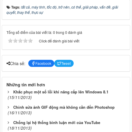
Tags:
tất cả
,
máy tính
,
tốc độ
,
trở nên
,
có thể
,
giải pháp
,
vấn đề
,
giải
quyết
,
thay thế
,
thực sự
Tổng số điểm của bài viết là: 0 trong 0 đánh giá
Click để đánh giá bài viết
Chia sẻ:
Facebook
Tweet
Những tin mới hơn
Khắc phục một số lỗi khi nâng cấp lên Windows 8.1
(15/11/2013)
Chỉnh sửa ảnh GIF động mà không cần đến Photoshop
(16/11/2013)
Chống lại hệ thống bình luận mới của YouTube
(18/11/2013)