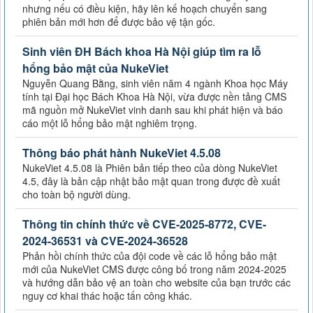
nhưng nếu có điều kiện, hãy lên kế hoạch chuyển sang
phiên bản mới hơn để được bảo vệ tận gốc.
Sinh viên ĐH Bách khoa Hà Nội giúp tìm ra lỗ
hổng bảo mật của NukeViet
Nguyễn Quang Bằng, sinh viên năm 4 ngành Khoa học Máy
tính tại Đại học Bách Khoa Hà Nội, vừa được nền tảng CMS
mã nguồn mở NukeViet vinh danh sau khi phát hiện và báo
cáo một lỗ hổng bảo mật nghiêm trọng.
Thông báo phát hành NukeViet 4.5.08
NukeViet 4.5.08 là Phiên bản tiếp theo của dòng NukeViet
4.5, đây là bản cập nhật bảo mật quan trong được đề xuất
cho toàn bộ người dùng.
Thông tin chính thức về CVE-2025-8772, CVE-
2024-36531 và CVE-2024-36528
Phản hồi chính thức của đội code về các lỗ hổng bảo mật
mới của NukeViet CMS được công bố trong năm 2024-2025
và hướng dẫn bảo vệ an toàn cho website của bạn trước các
nguy cơ khai thác hoặc tấn công khác.