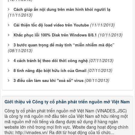
Cách giúp ẩn nội dung trên màn hình khỏi người lạ
(11/11/2013)
(11/11/2013)
Cải thiện tốc độ load video trên Youtube
(10/11/2013)
Khắc phục lỗi 100% Disk trên Windows 8/8.1
3 bước quan trọng để máy tính “miễn nhiễm mã độc”
(08/11/2013)
(07/11/2013)
4 cách tránh bị theo dõi thời công nghệ
(07/11/2013)
8 tính năng đặc biệt hữu ích của Gmail
(06/11/2013)
3 điều cần làm sau khi "xoá sổ" virus
Giới thiệu về Công ty cổ phần phát triển nguồn mở Việt Nam
Công ty cổ phần phát triển nguồn mở Việt Nam (VINADES.,JSC)
là công ty mã nguồn mở đầu tiên của Việt Nam sở hữu riêng một
mã nguồn mở nổi tiếng và đang được sử dụng ở hàng ngàn
website lớn nhỏ trong mọi lĩnh vực. Wbsite đang hoạt động chính
thức: http://vinades.vn/ Ra đời từ hoạt động của tổ chức...