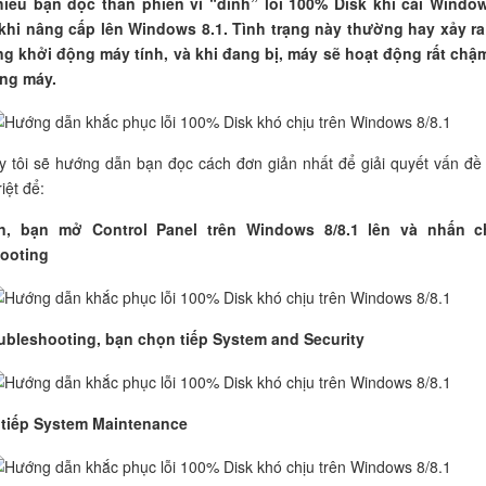
iều bạn đọc than phiền vì “dính” lỗi 100% Disk khi cài Windo
khi nâng cấp lên Windows 8.1. Tình trạng này thường hay xảy ra
g khởi động máy tính, và khi đang bị, máy sẽ hoạt động rất chậ
ng máy.
ày tôi sẽ hướng dẫn bạn đọc cách đơn giản nhất để giải quyết vấn đề
iệt để:
ên, bạn mở Control Panel trên Windows 8/8.1 lên và nhấn 
ooting
ubleshooting, bạn chọn tiếp System and Security
tiếp System Maintenance