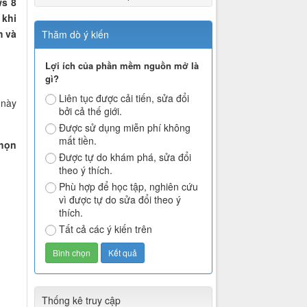
ws 8
 khi
m và
Thăm dò ý kiến
Lợi ích của phần mềm nguồn mở là
gì?
Liên tục được cải tiến, sửa đổi
 này
bởi cả thế giới.
Được sử dụng miễn phí không
mất tiền.
chọn
Được tự do khám phá, sửa đổi
theo ý thích.
Phù hợp để học tập, nghiên cứu
vì được tự do sửa đổi theo ý
thích.
Tất cả các ý kiến trên
Thống kê truy cập