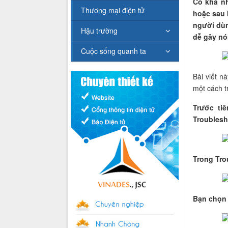
Có khá nh
Thương mại điện tử
hoặc sau 
người dùn
Hậu trường
dễ gây nó
Cuộc sống quanh ta
Bài viết n
một cách tr
Trước ti
Troublesh
Trong Tro
Bạn chọn 