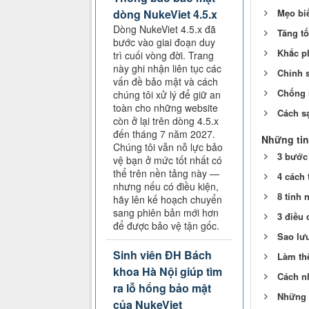
Mẹo bi
dòng NukeViet 4.5.x
Dòng NukeViet 4.5.x đã
Tăng t
bước vào giai đoạn duy
Khắc ph
trì cuối vòng đời. Trang
này ghi nhận liên tục các
Chỉnh 
vấn đề bảo mật và cách
Chống 
chúng tôi xử lý để giữ an
toàn cho những website
Cách s
còn ở lại trên dòng 4.5.x
đến tháng 7 năm 2027.
Những tin
Chúng tôi vẫn nỗ lực bảo
3 bước
vệ bạn ở mức tốt nhất có
thể trên nền tảng này —
4 cách 
nhưng nếu có điều kiện,
8 tính 
hãy lên kế hoạch chuyển
sang phiên bản mới hơn
3 điều 
để được bảo vệ tận gốc.
Sao lưu
Sinh viên ĐH Bách
Làm thế
khoa Hà Nội giúp tìm
Cách nh
ra lỗ hổng bảo mật
Những 
của NukeViet