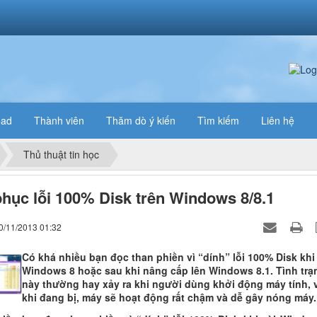
oad
Thành viên
Thăm dò ý kiến
Tìm kiếm
Liên hệ
Thủ thuật tin học
hục lỗi 100% Disk trên Windows 8/8.1
0/11/2013 01:32
Có khá nhiều bạn đọc than phiền vì “dính” lỗi 100% Disk khi 
Windows 8 hoặc sau khi nâng cấp lên Windows 8.1. Tình trạ
này thường hay xảy ra khi người dùng khởi động máy tính, 
khi đang bị, máy sẽ hoạt động rất chậm và dễ gây nóng máy.