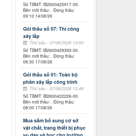
Số TBMT: IB2600425917-00.
Bên mời thầu: . Đóng thầu:
09:10 14/08/26
Gói thầu số 07: Thi công
xây lắp
Thứ sáu - 07/08/2026 13:50
Số TBMT: IB2600429393-00.
Bên mời thầu: . Đóng thầu:
08:30 17/08/26
Gói thầu số 01: Toàn bộ
phần xây lắp công trình
Thứ sáu - 07/08/2026 13:48
Số TBMT: IB2600422226-00.
Bên mời thầu: . Đóng thầu:
08:00 17/08/26
Mua sắm bổ sung cơ sở
vật chất, trang thiết bị phục
vụ dạy và học cho trường,