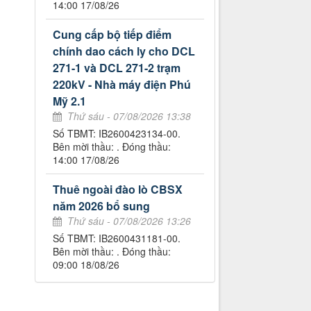
14:00 17/08/26
Cung cấp bộ tiếp điểm
chính dao cách ly cho DCL
271-1 và DCL 271-2 trạm
220kV - Nhà máy điện Phú
Mỹ 2.1
Thứ sáu - 07/08/2026 13:38
Số TBMT: IB2600423134-00.
Bên mời thầu: . Đóng thầu:
14:00 17/08/26
Thuê ngoài đào lò CBSX
năm 2026 bổ sung
Thứ sáu - 07/08/2026 13:26
Số TBMT: IB2600431181-00.
Bên mời thầu: . Đóng thầu:
09:00 18/08/26