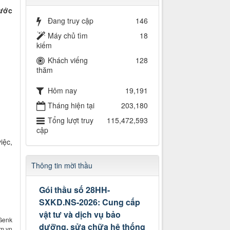
bước
Đang truy cập
146
Máy chủ tìm
18
kiếm
Khách viếng
128
thăm
Hôm nay
19,191
Tháng hiện tại
203,180
Tổng lượt truy
115,472,593
cập
iệc,
Thông tin mời thầu
Gói thầu số 28HH-
SXKD.NS-2026: Cung cấp
vật tư và dịch vụ bảo
Genk
dưỡng, sửa chữa hệ thống
om.vn