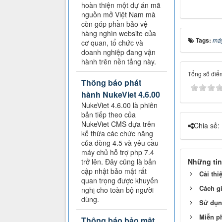
hoàn thiện một dự án mã
nguồn mở Việt Nam mà
còn góp phần bảo vệ
hàng nghìn website của
Tags:
máy
cơ quan, tổ chức và
doanh nghiệp đang vận
hành trên nền tảng này.
Tổng số điểm
Thông báo phát
hành NukeViet 4.6.00
NukeViet 4.6.00 là phiên
bản tiếp theo của
NukeViet CMS dựa trên
Chia sẻ:
kế thừa các chức năng
của dòng 4.5 và yêu cầu
máy chủ hỗ trợ php 7.4
Những tin
trở lên. Đây cũng là bản
cập nhật bảo mật rất
Cải thi
quan trọng được khuyến
Cách gi
nghị cho toàn bộ người
dùng.
Sử dụn
Miễn ph
Thông báo bảo mật