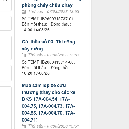
phòng cháy chữa cháy
Thứ sáu - 07/08/2026 13:53
Số TBMT: IB2600315737-01.
Bên mời thầu: . Đóng thầu:
14:00 14/08/26
Gói thầu số 03: Thi công
xây dựng
Thứ sáu - 07/08/2026 13:53
Số TBMT: IB2600419714-00.
Bên mời thầu: . Đóng thầu:
10:20 17/08/26
Mua sắm lốp xe cứu
thương (thay cho các xe
BKS 17A-004.54, 17A-
004.75, 17A-004.73, 17A-
004.55, 17A-004.70, 17A-
004.71)
Thứ sáu - 07/08/2026 13:51