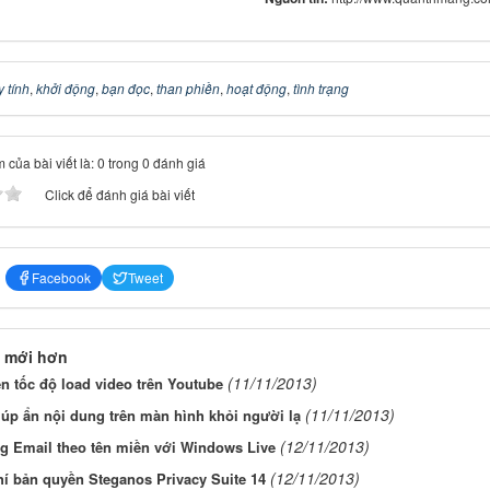
 tính
,
khởi động
,
bạn đọc
,
than phiền
,
hoạt động
,
tình trạng
 của bài viết là: 0 trong 0 đánh giá
Click để đánh giá bài viết
Facebook
Tweet
 mới hơn
(11/11/2013)
ện tốc độ load video trên Youtube
(11/11/2013)
úp ẩn nội dung trên màn hình khỏi người lạ
(12/11/2013)
g Email theo tên miền với Windows Live
(12/11/2013)
í bản quyền Steganos Privacy Suite 14