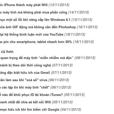
(13/11/2013)
ến iPhone thành máy phát Wifi
(14/11/2013)
ốc máy tính mà không phải mua phần cứng
(15/11/2013)
ục một số lỗi khi nâng cấp lên Windows 8.1
(16/11/2013)
sửa ảnh GIF động mà không cần đến Photoshop
(18/11/2013)
lại hệ thống bình luận mới của YouTube
(18/11/2013)
ạc pin cho smartphone, tablet nhanh hơn 50%
 cũ hơn
(08/11/2013)
 quan trọng để máy tính “miễn nhiễm mã độc”
(07/11/2013)
tránh bị theo dõi thời công nghệ
(07/11/2013)
năng đặc biệt hữu ích của Gmail
(06/11/2013)
cần làm sau khi "xoá sổ" virus
(06/11/2013)
 các tập tin khi máy tính "chết"
(05/11/2013)
 nào để khôi phục ID tài khoản iTunes?
(05/11/2013)
anh nhất để chia sẻ kết nối Wifi
(04/11/2013)
mẹo hữu ích khi tìm kiếm với Google