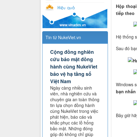
Hộp thoạ
tiếp theo
Hệ thống s
Tin từ NukeViet.vn
Sau đó bạ
Cộng đồng nghiên
cứu bảo mật đồng
hành cùng NukeViet
bảo vệ hạ tầng số
Việt Nam
Windows sẽ
Ngày càng nhiều sinh
bạn nhấn 
viên, nhà nghiên cứu và
chuyên gia an toàn thông
tin lựa chọn đồng hành
cùng NukeViet trong việc
Bây giờ hã
phát hiện, báo cáo và
khắc phục các lỗ hổng
bảo mật. Những đóng
góp đó không chỉ giúp