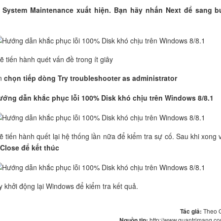
i System Maintenance xuất hiện. Bạn hãy nhấn Next để sang 
ẽ tiến hành quét vấn đề trong ít giây
n
chọn tiếp dòng Try troubleshooter as administrator
 tiến hành quết lại hệ thống lần nữa để kiểm tra sự cố. Sau khi xong v
Close để kết thúc
y khởi động lại Windows để kiểm tra kết quả.
Tác giả:
Theo 
Nguồn tin:
http://www.quantrimang.c