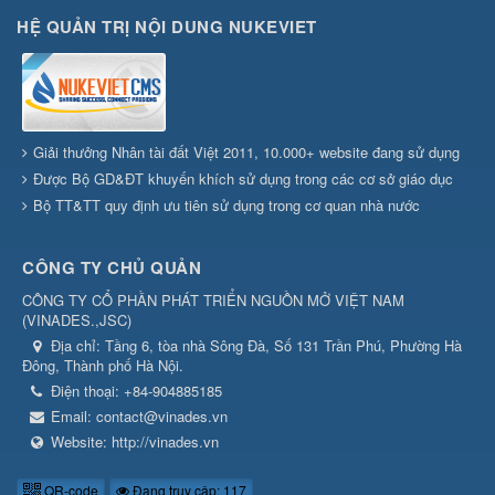
HỆ QUẢN TRỊ NỘI DUNG NUKEVIET
Giải thưởng Nhân tài đất Việt 2011, 10.000+ website đang sử dụng
Được Bộ GD&ĐT khuyến khích sử dụng trong các cơ sở giáo dục
Bộ TT&TT quy định ưu tiên sử dụng trong cơ quan nhà nước
CÔNG TY CHỦ QUẢN
CÔNG TY CỔ PHẦN PHÁT TRIỂN NGUỒN MỞ VIỆT NAM
(
VINADES.,JSC
)
Địa chỉ:
Tầng 6, tòa nhà Sông Đà, Số 131 Trần Phú, Phường Hà
Đông, Thành phố Hà Nội.
Điện thoại:
+84-904885185
Email:
contact@vinades.vn
Website:
http://vinades.vn
QR-code
Đang truy cập: 117