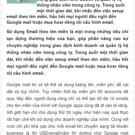
thống nhân viên trong công ty. Trong suốt
một thời gian dài, khi nhắc đến việc setup
email theo tên miền, hầu hết mọi người đều nghĩ đến
Google mail hoặc mua host riêng rồi cấu hình email.
Sử dụng Email theo tên miền là một trong những tiêu chí
tạo dựng thương hiệu của bạn, góp phần nâng cao sự
chuyên nghiệp trong giao dịch kinh doanh và quản lý hệ
thống nhân viên trong công ty. Trong suốt một thời gian
dài, khi nhắc đến việc setup email theo tên miền, hầu hết
mọi người đều nghĩ đến Google mail hoặc mua host riêng
rồi cấu hình email.
Google mail
thì có lợi thế về dung lượng lớn, miễn phí, dễ cài
đặt và tùy chỉnh. Tuy nhiên thời kỳ miễn phí 50 accounts đã
qua, tiếp đến người dùng cũng chỉ có thể tạo tối đa 10 emails
cho tên miền của mình với
Google apps
cũng đã đi vào di vãng.
Với giới hạn chỉ cho dùng thử 30 ngày như hiện nay quả thực
rất hạn chế khi sử dụng cho doanh nghiệp của mình. Cùng với
mức chi phí
khá cao cho mỗi email khi chuyển sang tài khoản
business là 50 USD/email/năm thì dường như Google mail