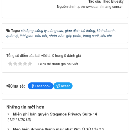
Tác giả:
Theo Bluesky
Nguồn tin:
http://www.quantrimang.com.vn
Tags:
sử dụng
,
công ty
,
nâng cao
,
giao dịch
,
hệ thống
,
kinh doanh
,
quản lý
,
thời gian
,
hầu hết
,
nhân viên
,
góp phần
,
trong suốt
,
tiêu chí
Tổng số điểm của bài viết là: 0 trong 0 đánh giá
Click để đánh giá bài viết
Chia sẻ:
Facebook
Tweet
Những tin mới hơn
Miễn phí bản quyền Steganos Privacy Suite 14
(12/11/2013)
(13/11/2013)
Mẹo biến iPhone thành máy phát Wifi