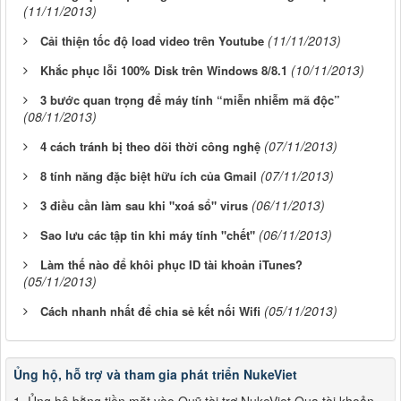
(11/11/2013)
(11/11/2013)
Cải thiện tốc độ load video trên Youtube
(10/11/2013)
Khắc phục lỗi 100% Disk trên Windows 8/8.1
3 bước quan trọng để máy tính “miễn nhiễm mã độc”
(08/11/2013)
(07/11/2013)
4 cách tránh bị theo dõi thời công nghệ
(07/11/2013)
8 tính năng đặc biệt hữu ích của Gmail
(06/11/2013)
3 điều cần làm sau khi "xoá sổ" virus
(06/11/2013)
Sao lưu các tập tin khi máy tính "chết"
Làm thế nào để khôi phục ID tài khoản iTunes?
(05/11/2013)
(05/11/2013)
Cách nhanh nhất để chia sẻ kết nối Wifi
Ủng hộ, hỗ trợ và tham gia phát triển NukeViet