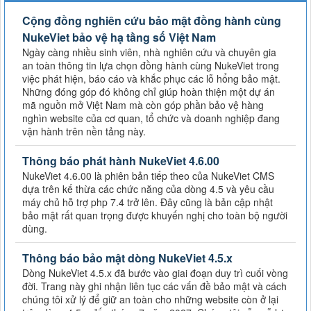
Cộng đồng nghiên cứu bảo mật đồng hành cùng
NukeViet bảo vệ hạ tầng số Việt Nam
Ngày càng nhiều sinh viên, nhà nghiên cứu và chuyên gia
an toàn thông tin lựa chọn đồng hành cùng NukeViet trong
việc phát hiện, báo cáo và khắc phục các lỗ hổng bảo mật.
Những đóng góp đó không chỉ giúp hoàn thiện một dự án
mã nguồn mở Việt Nam mà còn góp phần bảo vệ hàng
nghìn website của cơ quan, tổ chức và doanh nghiệp đang
vận hành trên nền tảng này.
Thông báo phát hành NukeViet 4.6.00
NukeViet 4.6.00 là phiên bản tiếp theo của NukeViet CMS
dựa trên kế thừa các chức năng của dòng 4.5 và yêu cầu
máy chủ hỗ trợ php 7.4 trở lên. Đây cũng là bản cập nhật
bảo mật rất quan trọng được khuyến nghị cho toàn bộ người
dùng.
Thông báo bảo mật dòng NukeViet 4.5.x
Dòng NukeViet 4.5.x đã bước vào giai đoạn duy trì cuối vòng
đời. Trang này ghi nhận liên tục các vấn đề bảo mật và cách
chúng tôi xử lý để giữ an toàn cho những website còn ở lại