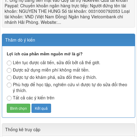
1. Ủng hộ bằng tiền mặt vào Quỹ tài trợ NukeViet Qua tài khoản
Paypal: Chuyển khoản ngân hàng trực tiếp: Người đứng tên tài
khoản: NGUYEN THE HUNG Số tài khoản: 0031000792053 Loại
tài khoản: VND (Việt Nam Đồng) Ngân hàng Vietcombank chi
nhánh Hải Phòng. Website:...
Thăm dò ý kiến
Lợi ích của phần mềm nguồn mở là gì?
Liên tục được cải tiến, sửa đổi bởi cả thế giới.
Được sử dụng miễn phí không mất tiền.
Được tự do khám phá, sửa đổi theo ý thích.
Phù hợp để học tập, nghiên cứu vì được tự do sửa đổi theo
ý thích.
Tất cả các ý kiến trên
Thống kê truy cập