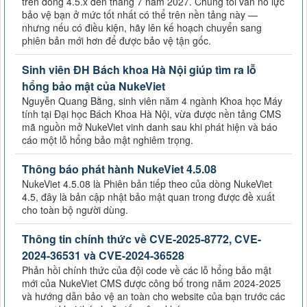
trên dòng 4.5.x đến tháng 7 năm 2027. Chúng tôi vẫn nỗ lực
bảo vệ bạn ở mức tốt nhất có thể trên nền tảng này —
nhưng nếu có điều kiện, hãy lên kế hoạch chuyển sang
phiên bản mới hơn để được bảo vệ tận gốc.
Sinh viên ĐH Bách khoa Hà Nội giúp tìm ra lỗ
hổng bảo mật của NukeViet
Nguyễn Quang Bằng, sinh viên năm 4 ngành Khoa học Máy
tính tại Đại học Bách Khoa Hà Nội, vừa được nền tảng CMS
mã nguồn mở NukeViet vinh danh sau khi phát hiện và báo
cáo một lỗ hổng bảo mật nghiêm trọng.
Thông báo phát hành NukeViet 4.5.08
NukeViet 4.5.08 là Phiên bản tiếp theo của dòng NukeViet
4.5, đây là bản cập nhật bảo mật quan trong được đề xuất
cho toàn bộ người dùng.
Thông tin chính thức về CVE-2025-8772, CVE-
2024-36531 và CVE-2024-36528
Phản hồi chính thức của đội code về các lỗ hổng bảo mật
mới của NukeViet CMS được công bố trong năm 2024-2025
và hướng dẫn bảo vệ an toàn cho website của bạn trước các