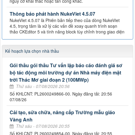
nguy cơ khai thác hoặc tấn công khác.
Thông báo phát hành NukeViet 4.5.07
NukeViet 4.5.07 là Phiên bản tiếp theo của dòng NukeViet
4.5, trọng tâm là xử lý các vấn đề xoay quanh trình soạn
thảo CKEditor 5 và tính năng block tùy chỉnh trong giao diện
Kế hoạch lựa chọn nhà thầu
Gói thầu gói thầu Tư vấn lập báo cáo đánh giá sơ
bộ tác động môi trường dự án Nhà máy điện mặt
trời Thác Mơ giai đoạn 2 (100MWp)
Thứ sáu - 07/08/2026 20:56
Số KHLCNT: PL2600249866-00. Ngày đăng tải: 20:56
07/08/26
Cải tạo, sửa chữa, nâng cấp Trường mẫu giáo
Vàng Anh
Thứ sáu - 07/08/2026 20:55
Số KHLCNT: PL2600249854-00. Ngày đăng tải: 20:55