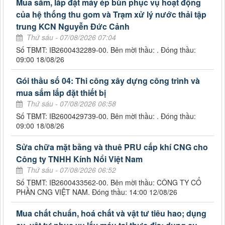
Mua sắm, lắp đặt máy ép bùn phục vụ hoạt động
của hệ thống thu gom và Trạm xử lý nước thải tập
trung KCN Nguyễn Đức Cảnh
Thứ sáu - 07/08/2026 07:04
Số TBMT: IB2600432289-00. Bên mời thầu: . Đóng thầu:
09:00 18/08/26
Gói thầu số 04: Thi công xây dựng công trình và
mua sắm lắp đặt thiết bị
Thứ sáu - 07/08/2026 06:58
Số TBMT: IB2600429739-00. Bên mời thầu: . Đóng thầu:
09:00 18/08/26
Sửa chữa mặt bằng và thuê PRU cấp khí CNG cho
Công ty TNHH Kính Nổi Việt Nam
Thứ sáu - 07/08/2026 06:52
Số TBMT: IB2600433562-00. Bên mời thầu: CÔNG TY CỔ
PHẦN CNG VIỆT NAM. Đóng thầu: 14:00 12/08/26
Mua chất chuẩn, hoá chất và vật tư tiêu hao; dụng