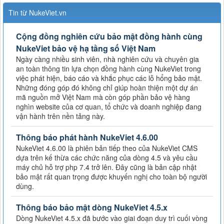
Tin từ NukeViet.vn
Cộng đồng nghiên cứu bảo mật đồng hành cùng
NukeViet bảo vệ hạ tầng số Việt Nam
Ngày càng nhiều sinh viên, nhà nghiên cứu và chuyên gia
an toàn thông tin lựa chọn đồng hành cùng NukeViet trong
việc phát hiện, báo cáo và khắc phục các lỗ hổng bảo mật.
Những đóng góp đó không chỉ giúp hoàn thiện một dự án
mã nguồn mở Việt Nam mà còn góp phần bảo vệ hàng
nghìn website của cơ quan, tổ chức và doanh nghiệp đang
vận hành trên nền tảng này.
Thông báo phát hành NukeViet 4.6.00
NukeViet 4.6.00 là phiên bản tiếp theo của NukeViet CMS
dựa trên kế thừa các chức năng của dòng 4.5 và yêu cầu
máy chủ hỗ trợ php 7.4 trở lên. Đây cũng là bản cập nhật
bảo mật rất quan trọng được khuyến nghị cho toàn bộ người
dùng.
Thông báo bảo mật dòng NukeViet 4.5.x
Dòng NukeViet 4.5.x đã bước vào giai đoạn duy trì cuối vòng