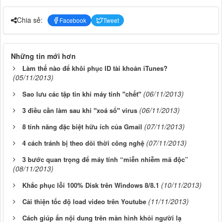
Chia sẻ:
Facebook
Tweet
Những tin mới hơn
Làm thế nào để khôi phục ID tài khoản iTunes?
(05/11/2013)
(06/11/2013)
Sao lưu các tập tin khi máy tính "chết"
(06/11/2013)
3 điều cần làm sau khi "xoá sổ" virus
(07/11/2013)
8 tính năng đặc biệt hữu ích của Gmail
(07/11/2013)
4 cách tránh bị theo dõi thời công nghệ
3 bước quan trọng để máy tính “miễn nhiễm mã độc”
(08/11/2013)
(10/11/2013)
Khắc phục lỗi 100% Disk trên Windows 8/8.1
(11/11/2013)
Cải thiện tốc độ load video trên Youtube
Cách giúp ẩn nội dung trên màn hình khỏi người lạ