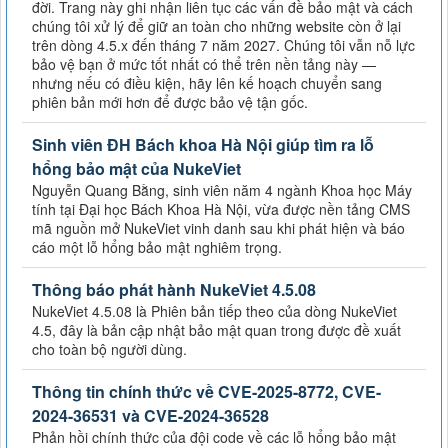
đời. Trang này ghi nhận liên tục các vấn đề bảo mật và cách
chúng tôi xử lý để giữ an toàn cho những website còn ở lại
trên dòng 4.5.x đến tháng 7 năm 2027. Chúng tôi vẫn nỗ lực
bảo vệ bạn ở mức tốt nhất có thể trên nền tảng này —
nhưng nếu có điều kiện, hãy lên kế hoạch chuyển sang
phiên bản mới hơn để được bảo vệ tận gốc.
Sinh viên ĐH Bách khoa Hà Nội giúp tìm ra lỗ
hổng bảo mật của NukeViet
Nguyễn Quang Bằng, sinh viên năm 4 ngành Khoa học Máy
tính tại Đại học Bách Khoa Hà Nội, vừa được nền tảng CMS
mã nguồn mở NukeViet vinh danh sau khi phát hiện và báo
cáo một lỗ hổng bảo mật nghiêm trọng.
Thông báo phát hành NukeViet 4.5.08
NukeViet 4.5.08 là Phiên bản tiếp theo của dòng NukeViet
4.5, đây là bản cập nhật bảo mật quan trong được đề xuất
cho toàn bộ người dùng.
Thông tin chính thức về CVE-2025-8772, CVE-
2024-36531 và CVE-2024-36528
Phản hồi chính thức của đội code về các lỗ hổng bảo mật