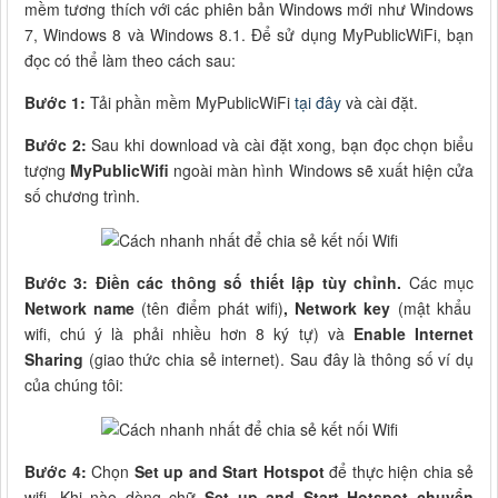
mềm tương thích với các phiên bản Windows mới như Windows
7, Windows 8 và Windows 8.1. Để sử dụng MyPublicWiFi, bạn
đọc có thể làm theo cách sau:
Bước 1:
Tải phần mềm MyPublicWiFi
tại đây
và cài đặt.
Bước 2:
Sau khi download và cài đặt xong, bạn đọc chọn biểu
tượng
MyPublicWifi
ngoài màn hình Windows sẽ xuất hiện cửa
số chương trình.
Bước 3:
Điền các thông số thiết lập tùy chỉnh.
Các mục
Network name
(tên điểm phát wifi)
, Network key
(mật khẩu
wifi, chú ý là phải nhiều hơn 8 ký tự) và
Enable Internet
Sharing
(giao thức chia sẻ internet). Sau đây là thông số ví dụ
của chúng tôi:
Bước 4:
Chọn
Set up and Start Hotspot
để thực hiện chia sẻ
wifi. Khi nào dòng chữ
Set up and Start Hotspot chuyển