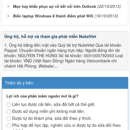
(22/10/2013)
Mẹo hay khắc phục sự cố kết nối trên Outlook
(16/10/2013)
Biến laptop Windows 8 thành điểm phát Wifi
Ủng hộ, hỗ trợ và tham gia phát triển NukeViet
1. Ủng hộ bằng tiền mặt vào Quỹ tài trợ NukeViet Qua tài khoản
Paypal: Chuyển khoản ngân hàng trực tiếp: Người đứng tên tài
khoản: NGUYEN THE HUNG Số tài khoản: 0031000792053 Loại
tài khoản: VND (Việt Nam Đồng) Ngân hàng Vietcombank chi
nhánh Hải Phòng. Website:...
Thăm dò ý kiến
Lợi ích của phần mềm nguồn mở là gì?
Liên tục được cải tiến, sửa đổi bởi cả thế giới.
Được sử dụng miễn phí không mất tiền.
Được tự do khám phá, sửa đổi theo ý thích.
Phù hợp để học tập, nghiên cứu vì được tự do sửa đổi theo