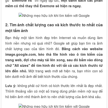
gõ
"Evernote vs"
thì ngay lập tức,
một danh sách các phần
mềm có thể thay thế Evernote sẽ hiện ra ngay.
2. Tìm ảnh chất lượng cao và kích thước to nhất của
một tấm ảnh
Bạn thấy một tấm hình đẹp trên Internet và muốn dùng làm
hình nền nhưng nó quá nhỏ? Google sẽ giúp bạn tìm ra ảnh
chất lượng cao của tấm hình đó.
Bằng cách vào website
image.google.com, kéo thả file hình vào ô tìm kiếm của
trang web, đợi cho máy tải lên xong, sau đó bấm vào dòng
chữ "All sizes" để tìm hình đó với tất cả các kích thước từ
lớn đến nhỏ.
Một trang web mới sẽ hiện ra, bạn nhìn con số
bên dưới mỗi ảnh để biết kích thước của chúng.
Lưu ý:
không phải cứ hình có kích thước lớn nhất là đẹp nhất.
Thỉnh thoảng vẫn có một số trang dùng phần mềm nội suy để
hô biến ảnh nhỏ thành ảnh to nên chất lượng của ảnh khá xấu.