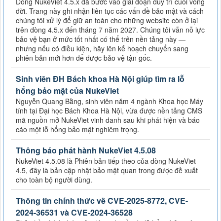
Dòng NukeViet 4.5.x đã bước vào giai đoạn duy trì cuối vòng
đời. Trang này ghi nhận liên tục các vấn đề bảo mật và cách
chúng tôi xử lý để giữ an toàn cho những website còn ở lại
trên dòng 4.5.x đến tháng 7 năm 2027. Chúng tôi vẫn nỗ lực
bảo vệ bạn ở mức tốt nhất có thể trên nền tảng này —
nhưng nếu có điều kiện, hãy lên kế hoạch chuyển sang
phiên bản mới hơn để được bảo vệ tận gốc.
Sinh viên ĐH Bách khoa Hà Nội giúp tìm ra lỗ
hổng bảo mật của NukeViet
Nguyễn Quang Bằng, sinh viên năm 4 ngành Khoa học Máy
tính tại Đại học Bách Khoa Hà Nội, vừa được nền tảng CMS
mã nguồn mở NukeViet vinh danh sau khi phát hiện và báo
cáo một lỗ hổng bảo mật nghiêm trọng.
Thông báo phát hành NukeViet 4.5.08
NukeViet 4.5.08 là Phiên bản tiếp theo của dòng NukeViet
4.5, đây là bản cập nhật bảo mật quan trong được đề xuất
cho toàn bộ người dùng.
Thông tin chính thức về CVE-2025-8772, CVE-
2024-36531 và CVE-2024-36528