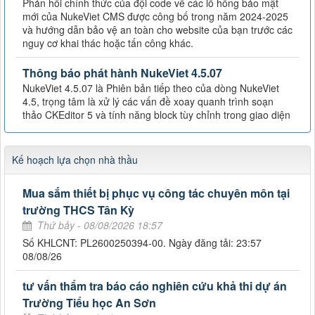
Phản hồi chính thức của đội code về các lỗ hổng bảo mật
mới của NukeViet CMS được công bố trong năm 2024-2025
và hướng dẫn bảo vệ an toàn cho website của bạn trước các
nguy cơ khai thác hoặc tấn công khác.
Thông báo phát hành NukeViet 4.5.07
NukeViet 4.5.07 là Phiên bản tiếp theo của dòng NukeViet
4.5, trọng tâm là xử lý các vấn đề xoay quanh trình soạn
thảo CKEditor 5 và tính năng block tùy chỉnh trong giao diện
Kế hoạch lựa chọn nhà thầu
Mua sắm thiết bị phục vụ công tác chuyên môn tại
trường THCS Tân Kỳ
Thứ bảy - 08/08/2026 18:57
Số KHLCNT: PL2600250394-00. Ngày đăng tải: 23:57
08/08/26
tư vấn thẩm tra báo cáo nghiên cứu khả thi dự án
Trường Tiểu học An Sơn