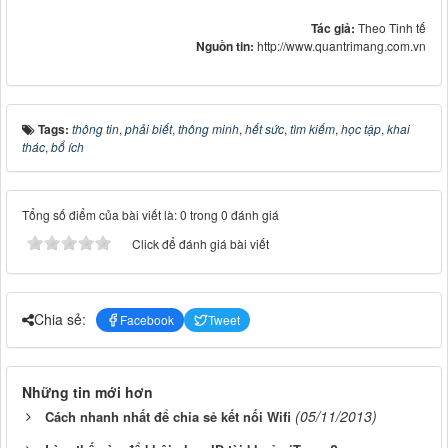
Tác giả:
Theo Tinh tế
Nguồn tin:
http://www.quantrimang.com.vn
Tags:
thông tin
,
phải biết
,
thông minh
,
hết sức
,
tìm kiếm
,
học tập
,
khai
thác
,
bổ ích
Tổng số điểm của bài viết là: 0 trong 0 đánh giá
Click để đánh giá bài viết
Chia sẻ:
Facebook
Tweet
Những tin mới hơn
(05/11/2013)
Cách nhanh nhất để chia sẻ kết nối Wifi