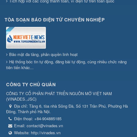
Tích hợp với các cổng thanh toán, ví điện tử trên toàn quốc
TÒA SOẠN BÁO ĐIỆN TỬ CHUYÊN NGHIỆP
Bảo mật đa tầng, phân quyền linh hoạt
Hệ thống bóc tin tự động, đăng bài tự động, cùng nhiều chức năng
tiên tiến khác...
CÔNG TY CHỦ QUẢN
CÔNG TY CỔ PHẦN PHÁT TRIỂN NGUỒN MỞ VIỆT NAM
(
VINADES.,JSC
)
Địa chỉ:
Tầng 6, tòa nhà Sông Đà, Số 131 Trần Phú, Phường Hà
Đông, Thành phố Hà Nội.
Điện thoại:
+84-904885185
Email:
contact@vinades.vn
Website:
http://vinades.vn